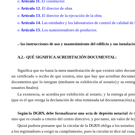
o
Artículo 11.
El constructor.
o
Artículo 12.
El director de obra.
o
Artículo 13.
El director de la ejecución de la obra.
o
Artículo 14.
Las entidades y los laboratorios de control de calidad de 
o
Artículo 15.
Los suministradores de productos.
.- las instrucciones de uso y mantenimiento del edificio y sus instalaci
A.2.- QUÉ SIGNIFICA ACREDITACIÓN DOCUMENTAL:
Significa que no basta la mera manifestación de que existen tales docum
un certificado o recibo de que existen
,
sino que hay que acreditar document
documentos que lo integran (mediante su exhibición al notario) y su entreg
usuarios finales).
La existencia, se acredita por exhibición al notario, y la entrega al p
(que es el que otorga la declaración de obra terminada tal documentación) qu
Según la DGRN, debe formalizarse una acta de depósito notarial
de 
sino que es creado a criterio del centro directivo, y por tanto, sin valor de ley
Quizá pudiera pensarse que la circular de la DGRN obliga a los notarios 
a los registradores a exigir su cumplimiento, pues la circular ni dice tal cosa