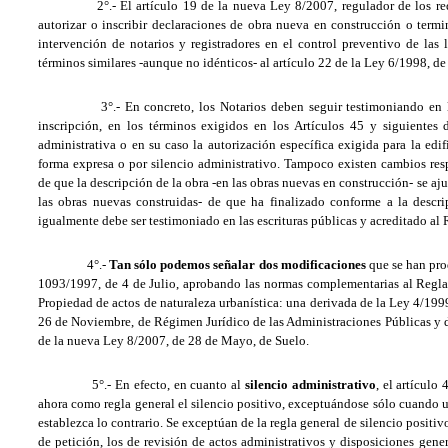
2°.- El artículo 19 de la nueva Ley 8/2007, regulador de los requis
autorizar o inscribir declaraciones de obra nueva en construcción o term
intervención de notarios y registradores en el control preventivo de las 
términos similares -aunque no idénticos- al artículo 22 de la Ley 6/1998, de
3°.- En concreto, los Notarios deben seguir testimoniando en la e
inscripción, en los términos exigidos en los Artículos 45 y siguientes 
administrativa o en su caso la autorización específica exigida para la edifi
forma expresa o por silencio administrativo. Tampoco existen cambios resp
de que la descripción de la obra -en las obras nuevas en construcción- se aju
las obras nuevas construidas- de que ha finalizado conforme a la descri
igualmente debe ser testimoniado en las escrituras públicas y acreditado al 
4°.-
Tan sólo podemos señalar dos modificaciones
que se han pro
1093/1997, de 4 de Julio, aprobando las normas complementarias al Reglam
Propiedad de actos de naturaleza urbanística: una derivada de la Ley 4/19
26 de Noviembre, de Régimen Jurídico de las Administraciones Públicas y 
de la nueva Ley 8/2007, de 28 de Mayo, de Suelo.
5°.- En efecto, en cuanto al
silencio administrativo
, el artículo
ahora como regla general el silencio positivo, exceptuándose sólo cuando
establezca lo contrario. Se exceptúan de la regla general de silencio positi
de petición, los de revisión de actos administrativos y disposiciones gener