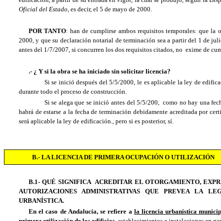
Oficial del Estado
, es decir, el 5 de mayo de 2000.
POR TANTO
: han de cumplirse ambos requisitos temporales: que la o
2000, y que su declaración notarial de terminación sea a partir del 1 de ju
antes del 1/7/2007, si concurren los dos requisitos citados, no exime de cump
.- ¿ Y si la obra se ha iniciado sin solicitar licencia?
Si se inició después del 5/5/2000, le es aplicable la ley de edificac
durante todo el proceso de construcción.
Si se alega que se inició antes del 5/5/200, como no hay una fecha f
habrá de estarse a la fecha de terminación debidamente acreditada por certif
será aplicable la ley de edificación., pero si es posterior, sí.
B.- LA LICENCIA DE PRIMERA OCUPACIÓN O UTILIZACIÓN
B.1- QUÉ SIGNIFICA ACREDITAR EL OTORGAMIENTO, EXPR
AUTORIZACIONES ADMINISTRATIVAS QUE PREVEA LA LE
URBANÍSTICA.
En el caso de Andalucía, se refiere a
la licencia urbanística munici
primera utilización de los edificios
, establecimientos e instalaciones en ge