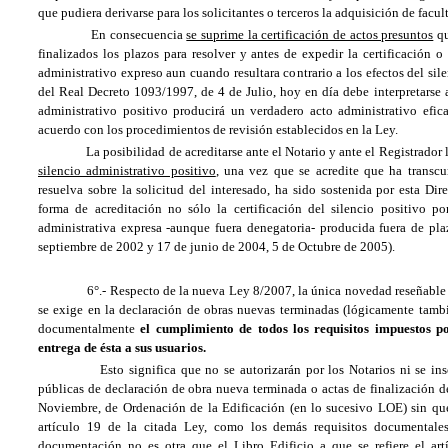
que pudiera derivarse para los solicitantes o terceros la adquisición de facu
En consecuencia
se suprime la certificación de actos presuntos
qu
finalizados los plazos para resolver y antes de expedir la certificación o 
administrativo expreso aun cuando resultara contrario a los efectos del sil
del Real Decreto 1093/1997, de 4 de Julio, hoy en día debe interpretarse 
administrativo positivo producirá un verdadero acto administrativo efic
acuerdo con los procedimientos de revisión establecidos en la Ley.
La posibilidad de acreditarse ante el Notario y ante el Registrador l
silencio administrativo positivo
, una vez que se acredite que ha transcu
resuelva sobre la solicitud del interesado, ha sido sostenida por esta D
forma de acreditación no sólo la certificación del silencio positivo po
administrativa expresa -aunque fuera denegatoria- producida fuera de pl
septiembre de 2002 y 17 de junio de 2004, 5 de Octubre de 2005).
6°.- Respecto de la nueva Ley 8/2007, la única novedad reseñable r
se exige en la declaración de obras nuevas terminadas (lógicamente tambié
documentalmente
el cumplimiento de todos los requisitos impuestos po
entrega de ésta a sus usuarios.
Esto significa que no se autorizarán por los Notarios ni se inscri
públicas de declaración de obra nueva terminada o actas de finalización d
Noviembre, de Ordenación de la Edificación (en lo sucesivo LOE) sin que
artículo 19 de la citada Ley, como los demás requisitos documentales
documentación no es otra que
el Libro Edificio
a que se refiere el art