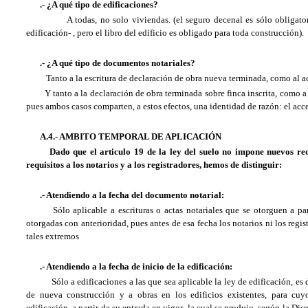
.- ¿A qué tipo de edificaciones?
A todas, no solo viviendas. (el seguro decenal es sólo obligatorio
edificación- , pero el libro del edificio es obligado para toda construcción).
.- ¿A qué tipo de documentos notariales?
Tanto a la escritura de declaración de obra nueva terminada, como al ac
Y tanto a la declaración de obra terminada sobre finca inscrita, como a
pues ambos casos comparten, a estos efectos, una identidad de razón: el acce
A.4.- AMBITO TEMPORAL DE APLICACIÓN
Dado que el articulo 19 de la ley del suelo no impone nuevos req
requisitos
a los notarios y a los registradores, hemos de distinguir:
.- Atendiendo a la fecha del documento notarial:
Sólo aplicable a escrituras o actas notariales que se otorguen a part
otorgadas con anterioridad, pues antes de esa fecha los notarios ni los regi
tales extremos
.- Atendiendo a la fecha de inicio de la edificación:
Sólo a edificaciones a las que sea aplicable la ley de edificación, es de
de nueva construcción y a obras en los edificios existentes, para cuyo
edificación, a partir de su entrada en vigor, la cual se produjo, según la Disp