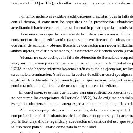
la vigente LOUA (art 169), todas ellas han exigido y exigen licencia de pri
Por tanto, incluso es exigible a edificaciones prescritas, pues la falta 
con el tiempo, si concurren los requisitos de la prescripción urbanísti
acreditando fehacientemente tal fecha. Lo cual implicaría que la administr
Pero una cosa es que la existencia de la edificación sea inatacable, y ot
construcción de una edificación (tanto si obtuvo licencia de obras co
ocuparla, de solicitar y obtener licencia de ocupación para poder utilizarla
ambos sujetos, en distinto momento, a la obtención de licencia previa (expre
Además, no cabe decir que la falta de obtención de licencia de ocupación
uso), por lo que siempre cabe que la administración ejercite la potestad de 
LOUA, puede hacerse mientras los actos estén en curso de ejecución, realiza
su completa terminación. Y así como la acción de edificar concluye alguna ve
o utilizar lo edificado es continuada, por lo que siempre cabe actuación
conducta (obteniendo licencia de ocupación) o su cese inmediato.
En conclusión, se estima que incluso para una edificación prescrita (
no concurran las excepciones del articulo 185.2), ha de exigirse notarial y
ésta puede obtenerse tanto de manera expresa, como por silencio positivo de
Además, en apoyo de esta interpretación, debe recordarse que la fin
comprobar la legalidad urbanística de la edificación (que eso ya lo acredit
por la licencia), sino la legalidad y adecuación urbanística del uso que se 
tal uso tanto para el usuario como para la comunidad.