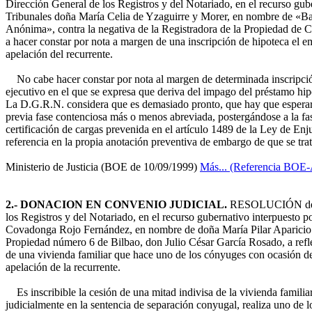
Dirección General de los Registros y del Notariado, en el recurso gub
Tribunales doña María Celia de Yzaguirre y Morer, en nombre de «B
Anónima», contra la negativa de la Registradora de la Propiedad de C
a hacer constar por nota a margen de una inscripción de hipoteca el e
apelación del recurrente.
No cabe hacer constar por nota al margen de determinada inscripció
ejecutivo en el que se expresa que deriva del impago del préstamo hipo
La D.G.R.N. considera que es demasiado pronto, que hay que esperar a
previa fase contenciosa más o menos abreviada, postergándose a la fas
certificación de cargas prevenida en el artículo 1489 de la Ley de Enj
referencia en la propia anotación preventiva de embargo de que se trat
Ministerio de Justicia (BOE de 10/09/1999)
Más... (Referencia BOE
2.-
DONACION EN CONVENIO JUDICIAL.
RESOLUCIÓN de 29
los Registros y del Notariado, en el recurso gubernativo interpuesto p
Covadonga Rojo Fernández, en nombre de doña María Pilar Aparicio Co
Propiedad número 6 de Bilbao, don Julio César García Rosado, a reflej
de una vivienda familiar que hace uno de los cónyuges con ocasión de
apelación de la recurrente.
Es inscribible la cesión de una mitad indivisa de la vivienda famili
judicialmente en la sentencia de separación conyugal, realiza uno de l