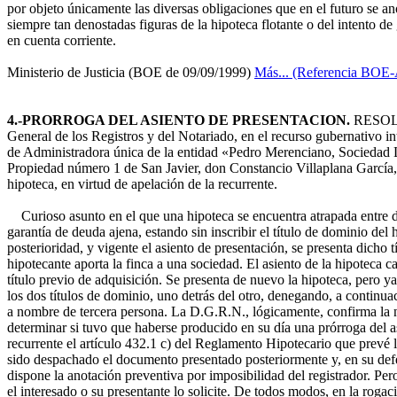
por objeto únicamente las diversas obligaciones que en el futuro se anot
siempre tan denostadas figuras de la hipoteca flotante o del intento de
en cuenta corriente.
Ministerio de Justicia (BOE de 09/09/1999)
Más... (Referencia BOE
4.-PRORROGA DEL ASIENTO DE PRESENTACION.
RESOLU
General de los Registros y del Notariado, en el recurso gubernativo i
de Administradora única de la entidad «Pedro Merenciano, Sociedad Li
Propiedad número 1 de San Javier, don Constancio Villaplana García, a
hipoteca, en virtud de apelación de la recurrente.
Curioso asunto en el que una hipoteca se encuentra atrapada entre do
garantía de deuda ajena, estando sin inscribir el título de dominio del
posterioridad, y vigente el asiento de presentación, se presenta dicho t
hipotecante aporta la finca a una sociedad. El asiento de la hipoteca 
título previo de adquisición. Se presenta de nuevo la hipoteca, pero ya
los dos títulos de dominio, uno detrás del otro, denegando, a continuaci
a nombre de tercera persona. La D.G.R.N., lógicamente, confirma la n
determinar si tuvo que haberse producido en su día una prórroga del a
recurrente el artículo 432.1 c) del Reglamento Hipotecario que prevé l
sido despachado el documento presentado posteriormente y, en su defec
dispone la anotación preventiva por imposibilidad del registrador. Per
el interesado o su presentante lo solicite. De todos modos, en la rogaci