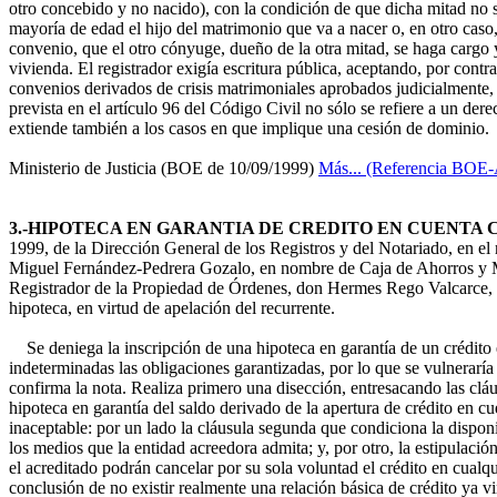
otro concebido y no nacido), con la condición de que dicha mitad no s
mayoría de edad el hijo del matrimonio que va a nacer o, en otro caso,
convenio, que el otro cónyuge, dueño de la otra mitad, se haga cargo 
vivienda. El registrador exigía escritura pública, aceptando, por contr
convenios derivados de crisis matrimoniales aprobados judicialmente,
prevista en el artículo 96 del Código Civil no sólo se refiere a un der
extiende también a los casos en que implique una cesión de dominio.
Ministerio de Justicia (BOE de 10/09/1999)
Más... (Referencia BOE
3.-HIPOTECA EN GARANTIA DE CREDITO EN CUENTA
1999, de la Dirección General de los Registros y del Notariado, en el
Miguel Fernández-Pedrera Gozalo, en nombre de Caja de Ahorros y Mo
Registrador de la Propiedad de Órdenes, don Hermes Rego Valcarce, a 
hipoteca, en virtud de apelación del recurrente.
Se deniega la inscripción de una hipoteca en garantía de un crédito e
indeterminadas las obligaciones garantizadas, por lo que se vulneraría
confirma la nota. Realiza primero una disección, entresacando las clá
hipoteca en garantía del saldo derivado de la apertura de crédito en cu
inaceptable: por un lado la cláusula segunda que condiciona la disponi
los medios que la entidad acreedora admita; y, por otro, la estipulació
el acreditado podrán cancelar por su sola voluntad el crédito en cualqu
conclusión de no existir realmente una relación básica de crédito ya vi