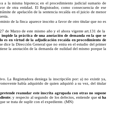
va a la misma hipoteca; en el procedimiento judicial sumario de
avor de otra entidad. El Registrador, como consecuencia de ese
trámite de apelación de la sentencia recaída en el juicio de menor
uesta.
inio de la finca aparece inscrito a favor de otro titular que no es
 27 de Marzo de este mismo año y el ahora vigente art.131 de la
vo impide la práctica de una anotación de demanda en la que se
a lo es en virtud de la adjudicación recaída en procedimiento de
e dice la Dirección General que no entra en el estudio del primer
d tiene la anotación de la demanda de nulidad del mismo porque la
o. La Registradora deniega la inscripción por: a) no existir ya,
promovente había adquirido de quien adquirió a su vez, del titular
e pretende reanudar este inscrita agrupada con otras no supone
ndiente
; y respecto al segundo de los defectos, entiende que
sí ha
ue se trata de suplir con el expediente.
(MN)