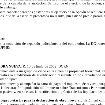
 de la cuantía de la anotación, Se inscribe el ejercicio de la opción,
s de embargo.
ra cancelar derechos posteriores al ejercicio de la opción se requiere 
mos, que de la escritura presentada no resulta, pues dicho precio pasará
GRN.
 de la condición de separado judicialmente del comprador. La DG reite
(JFME)
OBRA NUEVA
. R. 13 de junio de 2002, DGRN.
erteneciente a un grupo de cinco en régimen de propiedad horizontal, en
ealiza la subdivisión de la edificación resultante en dos, repartiendo e
utario típico.
obra nueva y acompañar la carta de pago del impuesto. Se revoca, porq
r la declaración liquidación del Impuesto sobre Transmisiones Patrimo
to pasivo y, en su caso, la rectificación o práctica de las liquidacione
 copropietarios para la declaración de obra nueva
y división, así com
egún la norma estatutaria utilizada, pero la construcción de nuevas plant