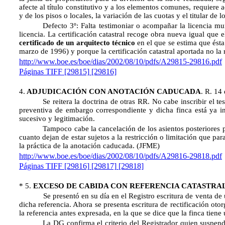
afecte al título constitutivo y a los elementos comunes, requiere a
y de los pisos o locales, la variación de las cuotas y el titular d
Defecto 3º: Falta testimoniar o acompañar la licencia mu
licencia. La certificación catastral recoge obra nueva igual que 
certificado de un arquitecto técnico
en el que se estima que ésta
marzo de 1996) y porque la certificación catastral aportada no la
http://www.boe.es/boe/dias/2002/08/10/pdfs/A29815-29816.pdf
Páginas TIFF
[29815]
[29816]
4
.
ADJUDICACIÓN CON ANOTACIÓN CADUCADA
. R. 14
Se reitera la doctrina de otras RR. No cabe inscribir el
preventiva de embargo correspondiente y dicha finca está ya ins
sucesivo y legitimación.
Tampoco cabe la cancelación de los asientos posteriores 
cuanto dejan de estar sujetos a la restricción o limitación que pa
la práctica de la anotación caducada.
(JFME)
http://www.boe.es/boe/dias/2002/08/10/pdfs/A29816-29818.pdf
Páginas TIFF
[29816]
[29817]
[29818]
*
5.
EXCESO DE CABIDA CON REFERENCIA CATASTRA
Se presentó en su día en el Registro escritura de venta de 
dicha referencia. Ahora se presenta escritura de rectificación oto
la referencia antes expresada, en la que se dice que la finca tien
La DG confirma el criterio del Registrador quien suspendi