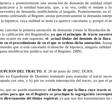
hipoteca y posteriormente una anotación de demanda de nulidad relati
djudicaron a la entidad bancaria, que, a su vez, cedió el remate a f
preventiva de demanda, notificándolo al juzgado. Posteriormente, en el 
damiento ordenando al Registro anotar preventivamente la demanda interp
a hipoteca, cuya nulidad se insta ya aparece cancelada; y, porque el dom
ente cancelar la primera anotación de demanda (véase la Resolución de
 la calificación del Registrador,
ya que el principio de tracto sucesi
omo ocurre en este supuesto,
el
actual titular del dominio de la finc
rte en el procedimiento de en el que se ordena dicha anotación
. Aunqu
l entender que si está cancelado el derecho de hipoteca, ninguna utilida
una modificación jurídico real en el Registro.
(MN)
RUPCION DEL TRACTO.
R. 20 de junio de 2002, DGRN.
do en Expediente de Dominio tramitado para reanudar el tracto sucesiv
rupada con otra, y b) por no existir interrupción del tracto, ya que el 
ecto, que no puede mantenerse:
el hecho de que la finca cuyo tracto s
esarios para que en el Registro se practique la segregación correspo
 directamente del titular registral,
ya que son dos transmisiones las q