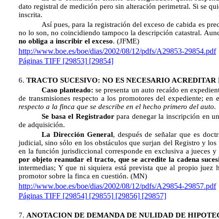
dato registral de medición pero sin alteración perimetral. Si se qui
inscrita.
Así pues, para la registración del exceso de cabida es prec
no lo son, no coincidiendo tampoco la descripción catastral. Aunqu
no obliga a inscribir el exceso
.
(JFME)
http://www.boe.es/boe/dias/2002/08/12/pdfs/A29853-29854.pdf
Páginas TIFF
[29853]
[29854]
6
.
TRACTO SUCESIVO: NO ES NECESARIO ACREDITAR 
Caso planteado:
se presenta un auto recaído en expedient
de transmisiones respecto a los promotores del expediente; en e
respecto a la finca que se describe en el hecho primero del auto.
Se basa el Registrador
para denegar la inscripción en un
de adquisición.
La Dirección General
, después de señalar que es doctr
judicial, sino sólo en los obstáculos que surjan del Registro y lo
en la función jurisdiccional corresponde en exclusiva a jueces y 
por objeto reanudar el tracto, que se acredite la cadena suce
intermedias; Y que ni siquiera está prevista que al propio juez h
promotor sobre la finca en cuestión.
(MN)
http://www.boe.es/boe/dias/2002/08/12/pdfs/A29854-29857.pdf
Páginas TIFF
[29854]
[29855]
[29856]
[29857]
7
.
ANOTACION DE DEMANDA DE NULIDAD DE HIPOTE