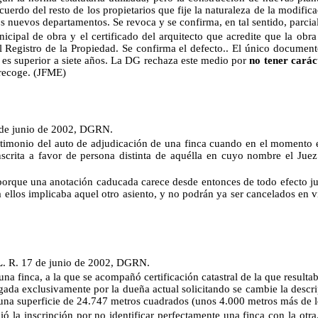
cuerdo del resto de los propietarios que fije la naturaleza de la modifica
e los nuevos departamentos. Se revoca y se confirma, en tal sentido, parci
nicipal de obra y el certificado del arquitecto que acredite que la ob
el Registro de la Propiedad. Se confirma el defecto.. El único documen
 es superior a siete años. La DG rechaza este medio por
no tener carác
 recoge.
(JFME)
 de junio de 2002, DGRN
.
 testimonio del auto de adjudicación de una finca cuando en el momento
crita a favor de persona distinta de aquélla en cuyo nombre el Juez 
porque una anotación caducada carece desde entonces de todo efecto ju
ra ellos implicaba aquel otro asiento, y no podrán ya ser cancelados en 
L
. R. 17 de junio de 2002, DGRN.
una finca, a la que se acompañó certificación catastral de la que resultab
rgada exclusivamente por la dueña actual solicitando se cambie la descrip
e una superficie de 24.747 metros cuadrados (unos 4.000 metros más de lo
ó la inscripción por no identificar perfectamente una finca con la otra