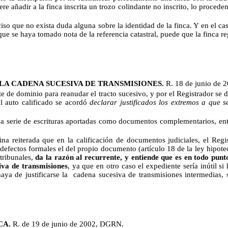
ere añadir a la finca inscrita un trozo colindante no inscrito, lo procede
iso que no exista duda alguna sobre la identidad de la finca. Y en el cas
e se haya tomado nota de la referencia catastral, puede que la finca regi
LA CADENA SUCESIVA DE TRANSMISIONES.
R. 18 de junio de
e de dominio para reanudar el tracto sucesivo, y por el Registrador se d
l auto calificado se acordó
declarar justificados los extremos a que s
a serie de escrituras aportadas como documentos complementarios, entr
ina reiterada que en la calificación de documentos judiciales, el Regi
s defectos formales el del propio documento (artículo 18 de la ley hipote
tribunales,
da la razón al recurrente, y entiende que es en todo punt
siva de transmisiones
, ya que en otro caso el expediente sería inútil si
aya de justificarse la
cadena sucesiva de transmisiones intermedias, si
CA.
R. de 19 de junio de 2002, DGRN.