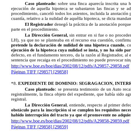
Caso planteado:
sobre una finca aparecía inscrita una 
ejecución de aquella hipoteca se subastaron las fincas y se a
procedimiento, canceló todos los asientos, incluida la anotación 
cuantía, relativo a la nulidad de aquélla hipoteca, se dicta man
El Registrador
denegó la práctica de la anotación porque l
parte en el procedimiento.
La Dirección General,
sin entrar en si fue o no proced
LH), ya que no se planteaba en el recurso esa cuestión,
confirma
pretende la declaración de nulidad de una hipoteca cuando
, c
ejecución de la hipoteca cuya nulidad se insta, y no ha sido pa
defecto, en el fundamento tercero, da la razón al Registrador, a
sentencia que recaiga en el procedimiento no puede provocar ning
http://www.boe.es/boe/dias/2002/08/12/pdfs/A29857-29858.pdf
Páginas TIFF
[29857]
[29858]
*8.
EXPEDIENTE DE DOMINIO: SEGRAGACION, INTER
Caso planteado:
se presenta testimonio de un Auto recaí
registralmente, la finca objeto del expediente, que había sido ag
registral.
La Dirección General
, entiende, respecto al primer def
obstáculo para la inscripción si se cumplen los requisitos nec
habido interrupción del tracto ya que el promovente no adquiere
http://www.boe.es/boe/dias/2002/08/12/pdfs/A29858-29859.pdf
Páginas TIFF
[29858]
[29859]