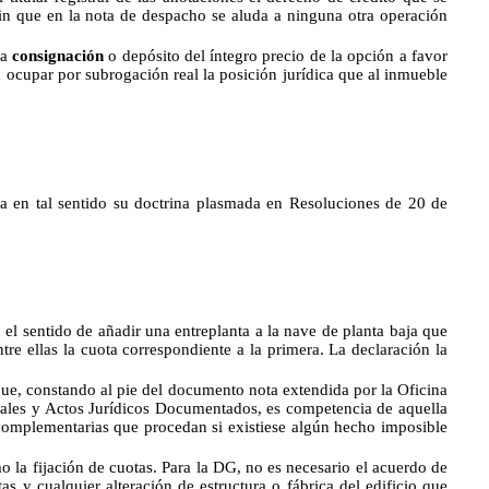
 sin que en la nota de despacho se aluda a ninguna otra operación
la
consignación
o depósito del íntegro precio de la opción a favor
 a ocupar por subrogación real la posición jurídica que al inmueble
ra en tal sentido su doctrina plasmada en Resoluciones de 20 de
 el sentido de añadir una entreplanta a la nave de planta baja que
ntre ellas la cuota correspondiente a la primera. La declaración la
ue, constando al pie del documento nota extendida por la Oficina
niales y Actos Jurídicos Documentados, es competencia de aquella
s complementarias que procedan si existiese algún hecho imposible
o la fijación de cuotas. Para la DG, no es necesario el acuerdo de
as y cualquier alteración de estructura o fábrica del edificio que