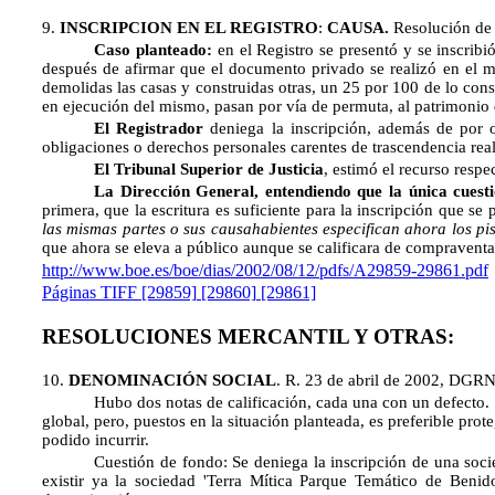
9
.
INSCRIPCION EN EL REGISTRO
:
CAUSA.
Resolución de
Caso planteado:
en el Registro se presentó y se inscrib
después de afirmar que el documento privado se realizó en el m
demolidas las casas y construidas otras, un 25 por 100 de lo const
en ejecución del mismo, pasan por vía de permuta, al patrimonio 
El Registrador
deniega la inscripción, además de por o
obligaciones o derechos personales carentes de trascendencia real
El Tribunal Superior de Justicia
, estimó el recurso respe
La Dirección General, entendiendo que la única cuest
primera, que la escritura es suficiente para la inscripción que se
las mismas partes o sus causahabientes especifican ahora los pi
que ahora se eleva a público aunque se calificara de compraventa
http://www.boe.es/boe/dias/2002/08/12/pdfs/A29859-29861.pdf
Páginas TIFF
[29859]
[29860]
[29861]
RESOLUCIONES MERCANTIL Y OTRAS:
10.
DENOMINACIÓN SOCIAL
. R. 23 de abril de 2002, DGR
Hubo dos notas de calificación, cada una con un defecto. 
global, pero, puestos en la situación planteada, es preferible prot
podido incurrir.
Cuestión de fondo: Se deniega la inscripción de una soci
existir ya la sociedad 'Terra Mítica Parque Temático de Beni