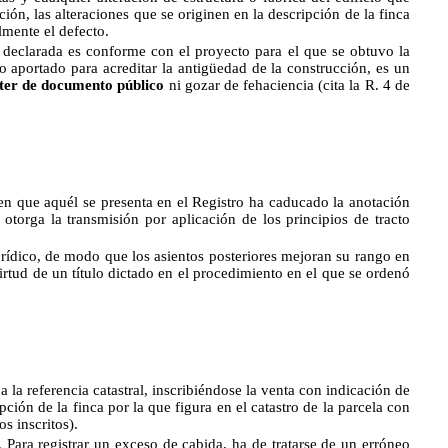
ción, las alteraciones que se originen en la descripción de la finca
almente el defecto.
ra declarada es conforme con el proyecto para el que se obtuvo la
to aportado para acreditar la antigüedad de la construcción, es un
ter de documento público
ni gozar de fehaciencia (cita la R. 4 de
 en que aquél se presenta en el Registro ha caducado la anotación
otorga la transmisión por aplicación de los principios de tracto
rídico, de modo que los asientos posteriores mejoran su rango en
virtud de un título dictado en el procedimiento en el que se ordenó
a la referencia catastral, inscribiéndose la venta con indicación de
ción de la finca por la que figura en el catastro de la parcela con
s inscritos).
. Para registrar un exceso de cabida, ha de tratarse de un erróneo