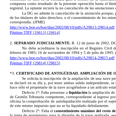
compensa como resultado de la presente operación hasta el límite
registral. La optante recurre la no cancelación de las anotacione
La DG no admite la cancelación de la anotación porque, pa
de los titulares de tales derechos, o el consentimiento de los mis
correspondía.
(JFME)
http://www.boe.es/boe/dias/2002/08/10/pdfs/A29813-29814.pdf
Páginas TIFF
[29813]
[29814]
2
.
SEPARADO JUDICIALMENTE.
R. 12 de junio de 2002, D
No debe acreditarse la inscripción en el Registro Civil
febrero de 1985; 16 de noviembre de 1994 y 5 de julio de 1995.
http://www.boe.es/boe/dias/2002/08/10/pdfs/A29814-29815.pdf
Páginas TIFF
[29814]
[29815]
*3.
CERTIFICADO DE ANTIGÜEDAD. AMPLIACIÓN DE 
Se solicita la inscripción de la ampliación de una nave p
se declaró en su día y, por tener ambas salida independiente, se r
hace sólo el propietario de la nave acogiéndose a un artículo estat
Defecto 1º: Falta presentar a
liquidación
la ampliación de 
de Gestión Tributaria competente, correspondiente al ingreso po
oficina la comprobación de autoliquidación realizada por el suje
de este mismo impuesto que no se ha liquidado debidamente.
Defecto 2º: Falta el
consentimiento unánime del resto de
la junta de propietarios para la división de la nave realizada, s