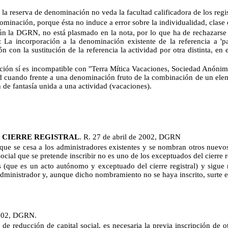
r la reserva de denominación no veda la facultad calificadora de los regis
nominación, porque ésta no induce a error sobre la individualidad, clase 
n la DGRN, no está plasmado en la nota, por lo que ha de rechazarse c
: La incorporación a la denominación existente de la referencia a 'p
ión con la sustitución de la referencia la actividad por otra distinta, en
ón sí es incompatible con ''Terra Mítica Vacaciones, Sociedad Anónima',
ad cuando frente a una denominación fruto de la combinación de un elem
de fantasía unida a una actividad (vacaciones).
 CIERRE REGISTRAL
. R. 27 de abril de 2002, DGRN
os que se cesa a los administradores existentes y se nombran otros nuevo
ocial que se pretende inscribir no es uno de los exceptuados del cierre re
os (que es un acto autónomo y exceptuado del cierre registral) y sig
inistrador y, aunque dicho nombramiento no se haya inscrito, surte e
2002, DGRN.
 de reducción de capital social, es necesaria la previa inscripción de o