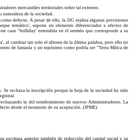
tradores mercantiles territoriales sobre tal extremo.
o naturaleza de la sociedad.
omo defecto. A pesar de ello, la DG realiza algunas precisiones
arque temático', supone un elemento diferenciador a efectos de
 este caso ''holliday' entendida en el sentido que corresponde a su
 al cambiar tan solo el idioma de la última palabra, pero ello no
ento de fantasía y un topónimo como podría ser ''Terra Mítica de
s. Se rechaza la inscripción porque la hoja de la sociedad ha sido
gistral.
ue rechazando la del nombramiento de nuevos Administradores. La
fecto desde el momento de su aceptación.
(JFME)
tra escritura anterior también de reducción del capital social y su