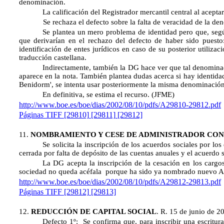
denominación.
La calificación del Registrador mercantil central al acepta
Se rechaza el defecto sobre la falta de veracidad de la de
Se plantea un mero problema de identidad pero que, segú
que derivarían en el rechazo del defecto de haber sido puesto
identificación de entes jurídicos en caso de su posterior utilizac
traducción castellana.
Indirectamente, también la DG hace ver que tal denominaci
aparece en la nota. También plantea dudas acerca si hay identid
Benidorm', se intenta usar posteriormente la misma denominación 
En definitiva, se estima el recurso.
(JFME)
http://www.boe.es/boe/dias/2002/08/10/pdfs/A29810-29812.pdf
Páginas TIFF
[29810]
[29811]
[29812]
11.
NOMBRAMIENTO Y CESE DE ADMINISTRADOR CON
Se solicita la inscripción de los acuerdos sociales por l
cerrada por falta de depósito de las cuentas anuales y el acuerdo s
La DG acepta la inscripción de la cesación en los carg
sociedad no queda acéfala
porque ha sido ya nombrado nuevo Adm
http://www.boe.es/boe/dias/2002/08/10/pdfs/A29812-29813.pdf
Páginas TIFF
[29812]
[29813]
12
.
REDUCCIÓN DE CAPITAL SOCIAL
. R. 15 de junio de 
Defecto 1º:
Se confirma que, para inscribir una escritura