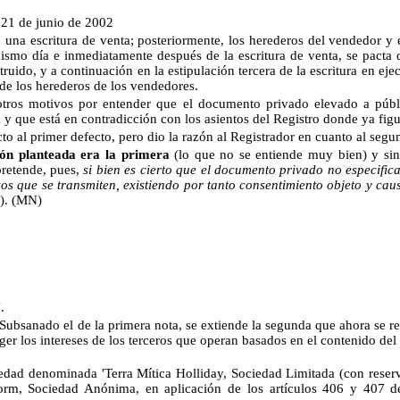
 21 de junio de 2002
ió una escritura de venta; posteriormente, los herederos del vendedor 
ismo día e inmediatamente después de la escritura de venta, se pacta 
ruido, y a continuación en la estipulación tercera de la escritura en ej
de los herederos de los vendedores.
tros motivos por entender que el documento privado elevado a públi
 y que está en contradicción con los asientos del Registro donde ya fig
cto al primer defecto, pero dio la razón al Registrador en cuanto al seg
ión planteada era la primera
(lo que no se entiende muy bien) y sin 
 pretende, pues,
si bien es cierto que el documento privado no especific
sos que se transmiten, existiendo por tanto consentimiento objeto y ca
).
(MN)
N
.
Subsanado el de la primera nota, se extiende la segunda que ahora se re
eger los intereses de los terceros que operan basados en el contenido del
edad denominada 'Terra Mítica Holliday, Sociedad Limitada (con reserv
dorm, Sociedad Anónima, en aplicación de los artículos 406 y 407 de