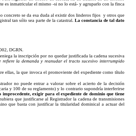
nte es inmatricular el mismo -si no lo está- y agruparlo con la finca
o concreto se da esa duda al existir dos linderos fijos
y otros que
stral tan sólo sea parte de la catastral.
La constancia de tal dato
 2002, DGRN.
eniega la inscripción por no quedar justificada la cadena sucesiva
e refiere la demanda y reanudar el tracto sucesivo interrumpido
e ellas, la que invoca el promoviente del expediente como título
strador no puede entrar a valorar sobre el acierto de la decisión
caria y 100 de su reglamento) y lo contrario supondría interferirse
o improcedente, exigir para el expediente de dominio que tiene
 hubiera que justificarse al Registrador la cadena de transmisiones
no que basta con justificar la titularidad dominical a actuar del