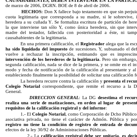
CAUSAHABIENTES, DEBEN INTERVENIR EN LA PARTICI
de marzo de 2006, DGRN. BOE de 8 de abril de 2006.
HECHOS:
Don X fallece bajo testamento en que sin perjui
cuota legitimaria que corresponda a su madre, si le sobrevive, i
heredera a su cuñada Y. Se formaliza escritura de partición de here
la que interviene tan sólo Y, como única heredera, sin que inter
madre del testador, fallecida con posterioridad a éste, ni tam
causahabientes de la legitimaria.
En una primera calificación, el
Registrador
alega que la escr
ha sido liquidada del impuesto
de sucesiones. Y, subsanado el def
vuelve a rechazar la inscripción, estimando que es impresci
intervención de los herederos de la legitimaria
. Pero sin embargo,
segunda calificación, nada se dice de la primera, y se omite en el i
modo y fecha de notificación de la calificación al presentante y al 
estableciendo finalmente la posibilidad de solicitar una calificación f
La heredera recurre contra la calificación y
presenta el recur
Colegio Notarial
correspondiente, que remite el recurso a la D
General.
DIRECCION GENERAL
: La DG
desestima el recur
realiza una serie de matizaciones, en orden al lugar de presen
requisitos de la calificación registral y del informe
:
1.- El
Colegio Notarial
, como Corporación de Dcho Público
asociativa privada, no tiene el carácter de Admón. Pública y po
registro no tiene la condición de registro de entrada de docu
efectos de la ley 30/92 de Administraciones Públicas.
2.- La
calificación registral debe ser unitaria, es deci