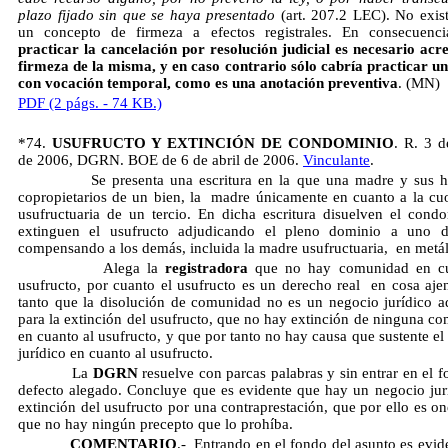
plazo fijado sin que se haya presentado
(art. 207.2 LEC). No exist
un concepto de firmeza a efectos registrales. En consecuenc
practicar la cancelación por resolución judicial es necesario acre
firmeza de la misma, y en caso contrario sólo cabría practicar un
con vocación temporal, como es una anotación preventiva
. (MN)
PDF (2 págs. - 74 KB.)
*74.
USUFRUCTO Y EXTINCIÓN DE CONDOMINIO
. R. 3 
de 2006, DGRN. BOE de 6 de abril de 2006.
Vinculante
.
Se presenta una escritura en la que una madre y sus hi
copropietarios de un bien, la madre únicamente en cuanto a la cuo
usufructuaria de un tercio. En dicha escritura disuelven el cond
extinguen el usufructo adjudicando el pleno dominio a uno de
compensando a los demás, incluida la madre usufructuaria, en metál
Alega la
registradora
que no hay comunidad en cu
usufructo, por cuanto el usufructo es un derecho real en cosa aje
tanto que la disolución de comunidad no es un negocio jurídico 
para la extinción del usufructo, que no hay extinción de ninguna c
en cuanto al usufructo, y que por tanto no hay causa que sustente el
jurídico en cuanto al usufructo.
La
DGRN
resuelve con parcas palabras y sin entrar en el f
defecto alegado. Concluye que es evidente que hay un negocio jur
extinción del usufructo por una contraprestación, que por ello es on
que no hay ningún precepto que lo prohíba.
COMENTARIO
.- Entrando en el fondo del asunto es evid