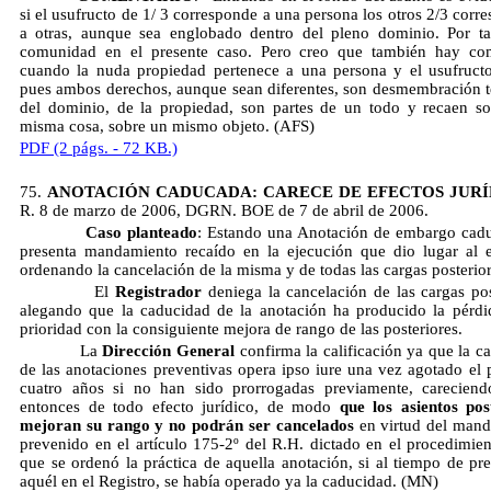
si el usufructo de 1/ 3 corresponde a una persona los otros 2/3 corr
a otras, aunque sea englobado dentro del pleno dominio. Por t
comunidad en el presente caso. Pero creo que también hay co
cuando la nuda propiedad pertenece a una persona y el usufructo
pues ambos derechos, aunque sean diferentes, son desmembración 
del dominio, de la propiedad, son partes de un todo y recaen s
misma cosa, sobre un mismo objeto. (AFS)
PDF (2 págs. - 72 KB.)
75.
ANOTACIÓN CADUCADA: CARECE DE EFECTOS JURÍ
R. 8 de marzo de 2006, DGRN. BOE de 7 de abril de 2006.
Caso planteado
: Estando una Anotación de embargo cad
presenta mandamiento recaído en la ejecución que dio lugar al
ordenando la cancelación de la misma y de todas las cargas posterior
El
Registrador
deniega la cancelación de las cargas pos
alegando que la caducidad de la anotación ha producido la pérdi
prioridad con la consiguiente mejora de rango de las posteriores.
La
Dirección General
confirma la calificación ya que la c
de las anotaciones preventivas opera ipso iure una vez agotado el 
cuatro años si no han sido prorrogadas previamente, carecien
entonces de todo efecto jurídico, de modo
que los asientos pos
mejoran su rango y no podrán ser cancelados
en virtud del man
prevenido en el artículo 175-2º del R.H. dictado en el procedimien
que se ordenó la práctica de aquella anotación, si al tiempo de pre
aquél en el Registro, se había operado ya la caducidad. (MN)