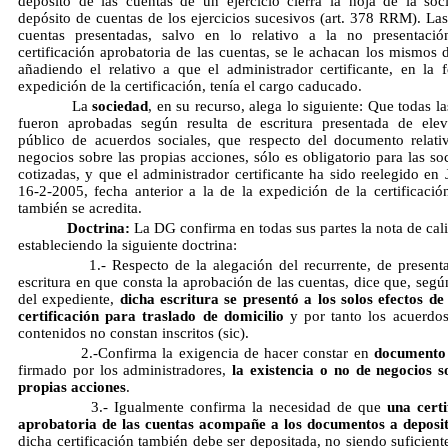
depósito de las cuentas de un ejercicio cierra la hoja de la soc
depósito de cuentas de los ejercicios sucesivos (art. 378 RRM). Las
cuentas presentadas, salvo en lo relativo a la no presentaci
certificación aprobatoria de las cuentas, se le achacan los mismos d
añadiendo el relativo a que el administrador certificante, en la 
expedición de la certificación, tenía el cargo caducado.
La
sociedad
, en su recurso, alega lo siguiente: Que todas l
fueron aprobadas según resulta de escritura presentada de ele
público de acuerdos sociales, que respecto del documento relati
negocios sobre las propias acciones, sólo es obligatorio para las so
cotizadas, y que el administrador certificante ha sido reelegido en 
16-2-2005, fecha anterior a la de la expedición de la certificació
también se acredita.
Doctrina:
La DG confirma en todas sus partes la nota de cali
estableciendo la siguiente doctrina:
1.- Respecto de la alegación del recurrente, de presenta
escritura en que consta la aprobación de las cuentas, dice que, segú
del expediente,
dicha escritura se presentó a los solos efectos de
certificación para traslado de domicilio
y por tanto los acuerdos
contenidos no constan inscritos (sic).
2.-Confirma la exigencia de hacer constar en
documento
firmado por los administradores,
la existencia o no de negocios s
propias acciones
.
3.- Igualmente confirma la necesidad de que
una certi
aprobatoria de las cuentas acompañe a los documentos a deposi
dicha certificación también debe ser depositada, no siendo suficient