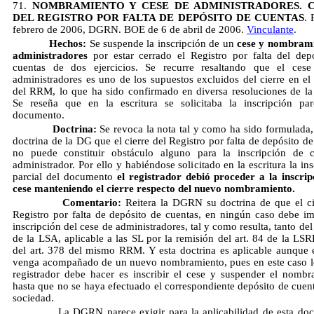
71.
NOMBRAMIENTO Y CESE DE ADMINISTRADORES. 
DEL REGISTRO POR FALTA DE DEPÓSITO DE CUENTAS
. 
febrero de 2006, DGRN. BOE de 6 de abril de 2006.
Vinculante
.
Hechos:
Se suspende la inscripción de un
cese y nombrami
administradores
por estar cerrado el Registro por falta del dep
cuentas de dos ejercicios. Se recurre resaltando que el cese
administradores es uno de los supuestos excluidos del cierre en el 
del RRM, lo que ha sido confirmado en diversa resoluciones de 
Se reseña que en la escritura se solicitaba la inscripción par
documento.
Doctrina:
Se revoca la nota tal y como ha sido formulada,
doctrina de la DG que el cierre del Registro por falta de depósito d
no puede constituir obstáculo alguno para la inscripción de 
administrador. Por ello y habiéndose solicitado en la escritura la in
parcial del documento
el registrador debió proceder a la inscrip
cese manteniendo el cierre respecto del nuevo nombramiento.
Comentario:
Reitera la DGRN su doctrina de que el ci
Registro por falta de depósito de cuentas, en ningún caso debe im
inscripción del cese de administradores, tal y como resulta, tanto del
de la LSA, aplicable a las SL por la remisión del art. 84 de la LS
del art. 378 del mismo RRM. Y esta doctrina es aplicable aunque 
venga acompañado de un nuevo nombramiento, pues en este caso l
registrador debe hacer es inscribir el cese y suspender el nombr
hasta que no se haya efectuado el correspondiente depósito de cuent
sociedad.
La DGRN parece exigir para la aplicabilidad de esta doctr