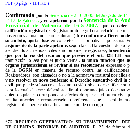
PDF (3 págs. - 114 KB.)
Confirmada
por la
Sentencia de 2-10-2006 del Juzgado de 1ª I
Sentencia de la Aud
nº 17 de Valencia,
y en apelación por la
Provincial de Valencia de 16-5-2007,
que consider
calificación registral
(el Registrador denegó la cancelación de una
posteriores a una anotación caducada)
fue conforme a Derecho de
su ámbito,
ajustándose en concreto a la normativa hipotecaria
. F
argumento de la parte apelante,
según la cual la cuestión debió r
atendiendo a criterios civiles y no puramente registrales,
la sentenci
que por la vía del recurso que previene el art. 328 LH
, au
tramitación lo sea por el juicio verbal,
la única función que a
órgano jurisdiccional es revisar si las resoluciones
expresas o p
de la DGRN en materia de recurso contra las calificaciones
Registradores
son ajustadas o no a la normativa registral por ellos 
y no resolver ex novo conforme al Derecho sustantivo civil la 
civil
que puede subyacer en lo que ha sido objeto de calificación r
para lo cual el actor deberá acudir al oportuno juicio declarativ
quien o quienes corresponda a efectos de que en el orden civil p
resulta procedente, reconocérsele la preferencia que ha perdido en 
registral al haberle caducado la anotación de embargo.
*76.
RECURSO GUBERNATIVO: SU DESISTIMIENTO. DE
DE CUENTAS. INFORME DE AUDITOR
. R. 27 de febrero 