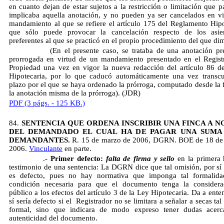
en cuanto dejan de estar sujetos a la restricción o limitación que p
implicaba aquella anotación, y no pueden ya ser cancelados en vi
mandamiento al que se refiere el artículo 175 del Reglamento Hipo
que sólo puede provocar la cancelación respecto de los asie
preferentes al que se practicó en el propio procedimiento del que dim
(En el presente caso, se trataba de una anotación pre
prorrogada en virtud de un mandamiento presentado en el Regist
Propiedad una vez en vigor la nueva redacción del artículo 86 d
Hipotecaria, por lo que caducó automáticamente una vez transcu
plazo por el que se haya ordenado la prórroga, computado desde la 
la anotación misma de la prórroga). (JDR)
PDF (3 págs. - 125 KB.)
84.
SENTENCIA QUE ORDENA INSCRIBIR UNA FINCA A 
DEL DEMANDADO EL CUAL HA DE PAGAR UNA SUMA 
DEMANDANTES.
R. 15 de marzo de 2006, DGRN. BOE de 18 de 
2006.
Vinculante
en parte.
.-
Primer defecto:
falta de firma y sello
en la primera 
testimonio de una sentencia: La DGRN dice que tal omisión, por sí 
es defecto, pues no hay normativa que imponga tal formalid
condición necesaria para que el documento tenga la considera
público a los efectos del artículo 3 de la Ley Hipotecaria. Da a ent
sí sería defecto si el Registrador no se limitara a señalar a secas ta
formal, sino que indicara de modo expreso tener dudas acerc
autenticidad del documento.