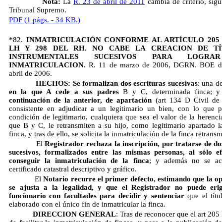
Nota:
La
R. 23 de abril de 2011
cambia de criterio, sigu
Tribunal Supremo.
PDF (1 págs. - 34 KB.)
*82.
INMATRICULACIÓN CONFORME AL ARTÍCULO 205
LH Y 298 DEL RH. NO CABE LA CREACION DE TÍ
INSTRUMENTALES SUCESIVOS PARA LOGR
INMATRICULACION.
R. 11 de marzo de 2006, DGRN. BOE d
abril de 2006.
HECHOS: Se formalizan dos escrituras sucesivas
: una d
en la que A cede a sus padres
B y C, determinada finca; 
continuación de la anterior, de apartación
(art 134 D Civil de 
consistente en adjudicar a un legitimario un bien, con lo que p
condición de legitimario, cualquiera que sea el valor de la herencia
que B y C, le retransmiten a su hijo, como legitimario apartado 
finca, y tras de ello, se solicita la inmatriculación de la finca retransm
El
Registrador rechaza la inscripción, por tratarse de dos
sucesivos, formalizados entre las mismas personas, al sólo e
conseguir la inmatriculación de la finca
; y además no se a
certificado catastral descriptivo y gráfico.
El
Notario recurre el primer defecto, estimando que la o
se ajusta a la legalidad, y que el Registrador no puede erig
funcionario con facultades para decidir y sentenciar
 que el tít
elaborado con el único fin de inmatricular la finca.
DIRECCION GENERAL
: Tras de reconocer que el art 205