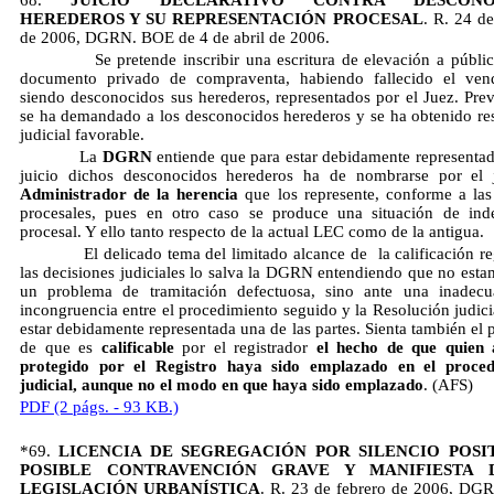
68.
JUICIO DECLARATIVO CONTRA DESCONO
HEREDEROS Y SU REPRESENTACIÓN PROCESAL
. R. 24 de
de 2006, DGRN. BOE de 4 de abril de 2006.
Se pretende inscribir una escritura de elevación a públic
documento privado de compraventa, habiendo fallecido el ven
siendo desconocidos sus herederos, representados por el Juez. Pre
se ha demandado a los desconocidos herederos y se ha obtenido re
judicial favorable.
La
DGRN
entiende que para estar debidamente representad
juicio dichos desconocidos herederos ha de nombrarse por el 
Administrador de la herencia
que los represente, conforme a la
procesales, pues en otro caso se produce una situación de ind
procesal. Y ello tanto respecto de la actual LEC como de la antigua.
El delicado tema del limitado alcance de la calificación reg
las decisiones judiciales lo salva la DGRN entendiendo que no esta
un problema de tramitación defectuosa, sino ante una inadecu
incongruencia entre el procedimiento seguido y la Resolución judicia
estar debidamente representada una de las partes. Sienta también el 
de que es
calificable
por el registrador
el hecho de que quien 
protegido por el Registro haya sido emplazado en el proced
judicial, aunque no el modo en que haya sido emplazado
. (AFS)
PDF (2 págs. - 93 KB.)
*69.
LICENCIA DE SEGREGACIÓN POR SILENCIO POSI
POSIBLE CONTRAVENCIÓN GRAVE Y MANIFIESTA 
LEGISLACIÓN URBANÍSTICA
. R. 23 de febrero de 2006, D