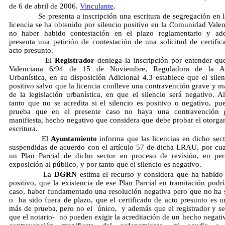
de 6 de abril de 2006.
Vinculante
.
Se presenta a inscripción una escritura de segregación en la
licencia se ha obtenido por silencio positivo en la Comunidad Valen
no haber habido contestación en el plazo reglamentario y ad
presenta una petición de contestación de una solicitud de certific
acto presunto.
El
Registrador
deniega la inscripción por entender qu
Valenciana 6/94 de 15 de Noviembre, Reguladora de la Ac
Urbanística, en su disposición Adicional 4.3 establece que el silen
positivo salvo que la licencia conlleve una contravención grave y ma
de la legislación urbanística, en que el silencio será negativo. A
tanto que no se acredita si el silencio es positivo o negativo, pu
prueba que en el presente caso no haya una contravención 
manifiesta, hecho negativo que considera que debe probar el otorgan
escritura.
El
Ayuntamiento
informa que las licencias en dicho sect
suspendidas de acuerdo con el artículo 57 de dicha LRAU, por cu
un Plan Parcial de dicho sector en proceso de revisión, en pe
exposición al público, y por tanto que el silencio es negativo.
La
DGRN
estima el recurso y considera que ha habido 
positivo, que la existencia de ese Plan Parcial en tramitación podrí
caso, haber fundamentado una resolución negativa pero que no ha s
o ha sido fuera de plazo, que el certificado de acto presunto es 
más de prueba, pero no el único, y además que el registrador y s
que el notario- no pueden exigir la acreditación de un hecho negativ