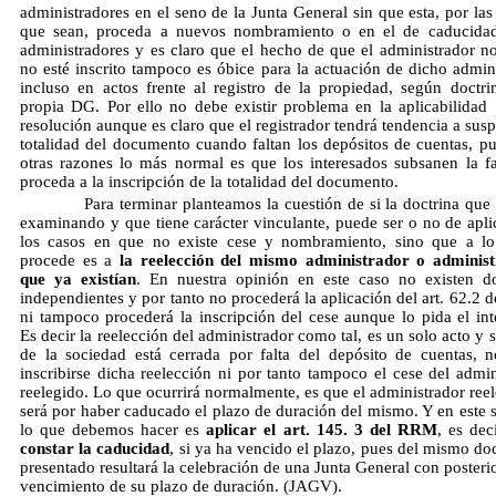
administradores en el seno de la Junta General sin que esta, por las
que sean, proceda a nuevos nombramiento o en el de caducidad
administradores y es claro que el hecho de que el administrador 
no esté inscrito tampoco es óbice para la actuación de dicho admini
incluso en actos frente al registro de la propiedad, según doctri
propia DG. Por ello no debe existir problema en la aplicabilidad
resolución aunque es claro que el registrador tendrá tendencia a sus
totalidad del documento cuando faltan los depósitos de cuentas, pu
otras razones lo más normal es que los interesados subsanen la fa
proceda a la inscripción de la totalidad del documento.
Para terminar planteamos la cuestión de si la doctrina que 
examinando y que tiene carácter vinculante, puede ser o no de apli
los casos en que no existe cese y nombramiento, sino que a l
procede es a
la reelección del mismo administrador o adminis
que ya existían
. En nuestra opinión en este caso no existen d
independientes y por tanto no procederá la aplicación del art. 62.2 
ni tampoco procederá la inscripción del cese aunque lo pida el int
Es decir la reelección del administrador como tal, es un solo acto y s
de la sociedad está cerrada por falta del depósito de cuentas, 
inscribirse dicha reelección ni por tanto tampoco el cese del admin
reelegido. Lo que ocurrirá normalmente, es que el administrador reel
será por haber caducado el plazo de duración del mismo. Y en este 
lo que debemos hacer es
aplicar el art. 145. 3 del RRM
, es dec
constar la caducidad
, si ya ha vencido el plazo, pues del mismo d
presentado resultará la celebración de una Junta General con posteri
vencimiento de su plazo de duración. (JAGV).