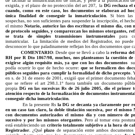
de facilitar la inmatriculación de fincas, y pese a la publicación d
exigida, y el plazo de no protección del art 207, la
DG rechaza el 
cuando, como en este caso, los documentos se elaboran ad hoc
única finalidad de conseguir la inmatriculación
. Si bien las
sospechas, no son suficientes para suspender la inscripción, el hech
el mismo
Notario, autorice las dos escrituras el mismo día, con
de protocolo seguidos, y comparezcan los mismos otorgantes, ref
se trata de simples transmisiones instrumentales
para co
inmatricular. La limitación de medios del Registrador, no puede 
desconocer lo que paladinamente reflejan los dos documentos que cal
COMENTARIO
: Desde que se llevó a cabo la
reforma del
RH por R Dto 1867/98, muchos, nos planteamos la cuestión de 
exigirse algún requisito más, ya que con los dos documentos
su
podía ocurrir lo que de hecho ocurre:
que se formalicen dos doc
públicos seguidos para cumplir la formalidad de dicho precepto
. 
en s. de 31 de enero de 2001, exigió que el primer documento feha
que se refiere el art 298.1.1º fuera también un documento públi
propia
DG en las sucesivas Rs de 26 julio 2005, dio el primer 
atención respecto de la formalización de documentos instrumenta
conseguir dicha inmatriculación
.
En la presente Rs
la DG se decanta ya claramente por r
en un caso tan claro, la doble titulación sucesiva, por el mismo 
con documentos autorizados el mismo día y con número de pr
sucesivo y por los mismos otorgantes
. Pero al tomar esta postur
está estableciendo un
criterio totalmente subjetivo a la hora de cal
Registrador
. ¿Qué
plazo
de separación entre ambos documentos 