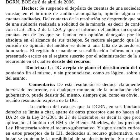
DGRN. BOE de 8 de abril de 2006.
Hechos:
Se suspende el depósito de cuentas de una socieda
constar, en el informe de auditor acompañado, opinión alguna s
cuentas auditadas. Del contexto de la resolución se desprende que se
de una auditoría realizada a solicitud de la minoría, es decir de co
con el art. 205. 2 de la LSA y que el informe del auditor incorpora
cuentas era de los que se llaman con opinión denegada por li
absoluta en el alcance de sus trabajos. Se recurre alegando que la 
emisión de opinión del auditor se debe a una falta de acuerdo s
honorarios. El registrador mantiene su calificación informando q
presentado escrito en el registro suscrito por el administrador de la
recurrente en el cual
se desiste del recurso.
Doctrina:
La DG
acepta de plano el desistimiento del 
poniendo fin al mismo, y sin pronunciarse, como es lógico, sobre 
del asunto.
Comentario:
De esta resolución se deduce claramente
interesado recurrente, en cualquier momento de la tramitación del
gubernativo, puede desistir del mismo, siempre que, como es obvio,
recaído resolución expresa de la DG.
Lo curioso del caso es que la DGRN, en sus fundamen
derecho se limita a citar, aparte de otros preceptos que no hacen al
DA 24 de la Ley 24/2001 de 27 de Diciembre, es decir la que pro
aplicación al ámbito del RM y de Bienes Muebles, de los precept
Ley Hipotecaria sobre el recurso gubernativo. Y sigue siendo curios
en estos preceptos de la LH, dedicados al recurso gubernativo, e
lugar se contemple la posibilidad de su desistimiento. Sin embar