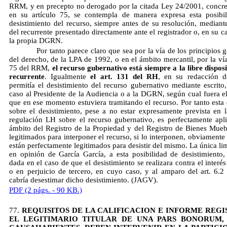
RRM, y en precepto no derogado por la citada Ley 24/2001, concr
en su artículo 75, se contempla de manera expresa esta posibi
desistimiento del recurso, siempre antes de su resolución, mediante
del recurrente presentado directamente ante el registrador o, en su c
la propia DGRN.
Por tanto parece claro que sea por la vía de los principios g
del derecho, de la LPA de 1992, o en el ámbito mercantil, por la vía
75 del RRM,
el recurso gubernativo está siempre a la libre disposi
recurrente
. Igualmente
el art. 131 del RH
, en su redacción d
permitía el desistimiento del recurso gubernativo mediante escrito,
caso al Presidente de la Audiencia o a la DGRN, según cual fuera e
que en ese momento estuviera tramitando el recurso. Por tanto esta 
sobre el desistimiento, pese a no estar expresamente prevista en 
regulación LH sobre el recurso gubernativo, es perfectamente apli
ámbito del Registro de la Propiedad y del Registro de Bienes Mueb
legitimados para interponer el recurso, si lo interponen, obviamente
están perfectamente legitimados para desistir del mismo. La única li
en opinión de García García, a esta posibilidad de desistimiento,
dada en el caso de que el desistimiento se realizara contra el interé
o en perjuicio de tercero, en cuyo caso, y al amparo del art. 6.2
cabría desestimar dicho desistimiento. (JAGV).
PDF (2 págs. - 90 KB.)
77.
REQUISITOS DE LA CALIFICACION E INFORME REGI
EL LEGITIMARIO TITULAR DE UNA PARS BONORUM,