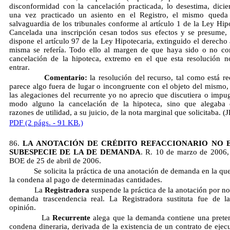
disconformidad con la cancelación practicada, lo desestima, dici
una vez practicado un asiento en el Registro, el mismo queda
salvaguardia de los tribunales conforme al artículo 1 de la Ley Hipo
Cancelada una inscripción cesan todos sus efectos y se presume, 
dispone el artículo 97 de la Ley Hipotecaria, extinguido el derecho 
misma se refería. Todo ello al margen de que haya sido o no cor
cancelación de la hipoteca, extremo en el que esta resolución 
entrar.
Comentario:
la resolución del recurso, tal como está re
parece algo fuera de lugar o incongruente con el objeto del mismo,
las alegaciones del recurrente yo no aprecio que discutiera o impu
modo alguno la cancelación de la hipoteca, sino que alegaba 
razones de utilidad, a su juicio, de la nota marginal que solicitaba. (
PDF (2 págs. - 91 KB.)
86.
LA ANOTACIÓN DE CRÉDITO REFACCIONARIO NO 
SUBESPECIE DE LA DE DEMANDA
. R. 10 de marzo de 2006
BOE de 25 de abril de 2006.
Se solicita la práctica de una anotación de demanda en la que
la condena al pago de determinadas cantidades.
La
Registradora
suspende la práctica de la anotación por no
demanda trascendencia real. La Registradora sustituta fue de 
opinión.
La
Recurrente
alega que la demanda contiene una prete
condena dineraria, derivada de la existencia de un contrato de ejec