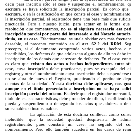
decir para inscribir sólo el cese y suspender el nombramiento, q
escritura se haya solicitado la inscripción parcial. Es obvio que 
escritura, o en la certificación en que conste el cese y nombramiento
la inscripción parcial, el registrador tiene una base más que sufici
practicarla. Pero a nuestro juicio, para actuar en la forma que
resolución que comentamos,
no es ni siquiera necesaria esa pet
inscripción parcial por parte del interesado o del Notario autoriz
título, en su caso
. Efectivamente, se suele olvidar con más frecuenc
deseable, el precepto contenido en
el art. 62.2 del RRM
. Se
precepto, si el documento comprende varios actos, hechos o n
inscribibles, los defectos de que adolezcan alguno de ello no debe i
inscripción de los demás que carezcan de defectos. En el caso con
es claro que
existen dos actos o hechos independientes entre sí:
cese, cuya inscripción debe practicarse, pues se exceptúa del ci
registro; y otro el nombramiento cuya inscripción debe suspenderse 
no se abra de nuevo el Registro, practicando el pertinente dep
cuentas de la sociedad.
Y esta doctrina debe aplicarse, nos gus
aunque en el título presentado a inscripción no se haya solic
inscripción parcial del mismo. E
s decir que el registrador mercantil
título de estas características, debe proceder de oficio, inscribiendo 
pueda y suspendiendo o denegando los actos que adolezcan de 
subsanables o insubsanables.
La aplicación de esta doctrina conlleva, como conse
ineludible, que la sociedad quedará desprovista de admini
registralmente, pues constará un cese, no seguido del corr
nombramiento. Pero ello también sucederá en los casos de ren