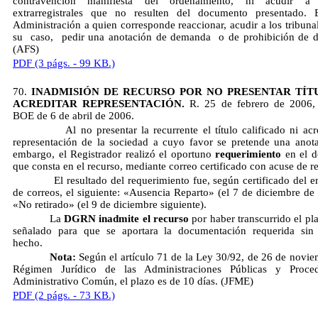
contravención manifiesta del ordenamiento, ni acudir a
extrarregistrales que no resulten del documento presentado. 
Administración a quien corresponde reaccionar, acudir a los tribunal
su caso, pedir una anotación de demanda o de prohibición de d
(AFS)
PDF (3 págs. - 99 KB.)
70.
INADMISIÓN DE RECURSO POR NO PRESENTAR TÍT
ACREDITAR REPRESENTACIÓN.
R. 25 de febrero de 2006
BOE de 6 de abril de 2006.
Al no presentar la recurrente el título calificado ni acred
representación de la sociedad a cuyo favor se pretende una anot
embargo, el Registrador realizó el oportuno
requerimiento
en el d
que consta en el recurso, mediante correo certificado con acuse de r
El resultado del requerimiento fue, según certificado del e
de correos, el siguiente: «Ausencia Reparto» (el 7 de diciembre de
«No retirado» (el 9 de diciembre siguiente).
La
DGRN inadmite el recurso
por haber transcurrido el pla
señalado para que se aportara la documentación requerida sin
hecho.
Nota:
Según el artículo 71 de la Ley 30/92, de 26 de novie
Régimen Jurídico de las Administraciones Públicas y Proced
Administrativo Común, el plazo es de 10 días. (JFME)
PDF (2 págs. - 73 KB.)