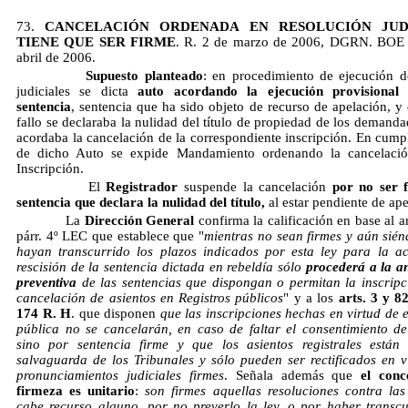
73.
CANCELACIÓN ORDENADA EN RESOLUCIÓN JUDI
TIENE QUE SER FIRME
.
R. 2 de marzo de 2006, DGRN. BOE 
abril de 2006.
Supuesto planteado
: en procedimiento de ejecución de
judiciales se dicta
auto acordando la ejecución provisional
sentencia
, sentencia que ha sido objeto de recurso de apelación, y
fallo se declaraba la nulidad del título de propiedad de los demanda
acordaba la cancelación de la correspondiente inscripción. En cump
de dicho Auto se expide Mandamiento ordenando la cancelació
Inscripción.
El
Registrador
suspende la cancelación
por no ser 
sentencia que declara la nulidad del título,
al estar pendiente de ap
La
Dirección General
confirma la calificación en base al a
párr. 4º LEC que establece que "
mientras no sean firmes y aún sién
hayan transcurrido los plazos indicados por esta ley para la a
rescisión de la sentencia dictada en rebeldía sólo
procederá a la a
preventiva
de las sentencias que dispongan o permitan la inscripc
cancelación de asientos en Registros públicos
" y a los
arts. 3 y 8
174 R. H
. que disponen
que las inscripciones hechas en virtud de e
pública no se cancelarán, en caso de faltar el consentimiento del 
sino por sentencia firme y que los asientos registrales están
salvaguarda de los Tribunales y sólo pueden ser rectificados en v
pronunciamientos judiciales firmes
. Señala además que
el conc
firmeza es unitario
:
son firmes aquellas resoluciones contra la
cabe recurso alguno, por no preverlo la ley, o por haber transcu