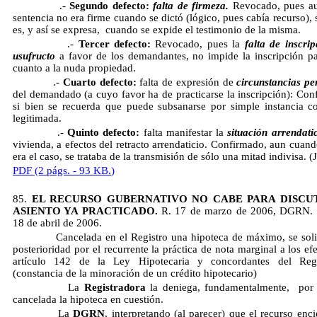
.-
Segundo defecto:
falta de firmeza.
Revocado, pues au
sentencia no era firme cuando se dictó (lógico, pues cabía recurso), 
es, y así se expresa, cuando se expide el testimonio de la misma.
.-
Tercer defecto:
Revocado, pues la
falta de inscrip
usufructo
a favor de los demandantes, no impide la inscripción pa
cuanto a la nuda propiedad.
.-
Cuarto defecto:
falta de expresión de
circunstancias pe
del demandado (a cuyo favor ha de practicarse la inscripción): Con
si bien se recuerda que puede subsanarse por simple instancia c
legitimada.
.-
Quinto defecto:
falta manifestar la
situación arrendati
vivienda, a efectos del retracto arrendaticio. Confirmado, aun cuan
era el caso, se trataba de la transmisión de sólo una mitad indivisa. 
PDF (2 págs. - 93 KB.
)
85.
EL RECURSO GUBERNATIVO NO CABE PARA DISCU
ASIENTO YA PRACTICADO.
R. 17 de marzo de 2006, DGRN.
18 de abril de 2006.
Cancelada en el Registro una hipoteca de máximo, se soli
posterioridad por el recurrente la práctica de nota marginal a los ef
artículo 142 de la Ley Hipotecaria y concordantes del Reg
(constancia de la minoración de un crédito hipotecario)
La
Registradora
la deniega, fundamentalmente, por 
cancelada la hipoteca en cuestión.
La
DGRN
, interpretando (al parecer) que el recurso enc