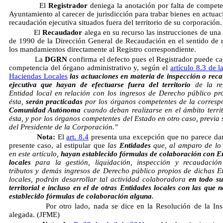
El
Registrador
deniega la anotación por falta de compete
Ayuntamiento al carecer de jurisdicción para trabar bienes en actuac
recaudación ejecutiva situados fuera del territorio de su corporación.
El
Recaudador
alega en su recurso las instrucciones de una 
de 1990 de la Dirección General de Recaudación en el sentido de r
los mandamientos directamente al Registro correspondiente.
La
DGRN
confirma el defecto pues el Registrador puede cali
competencia del órgano administrativo y, según el
artículo 8.3 de 
Haciendas Locales

las actuaciones en materia de inspección o rec
ejecutiva que hayan de efectuarse fuera del territorio
de la res
Entidad local en relación con los ingresos de Derecho público pr
ésta,
serán practicadas
por los órganos competentes de la corresp
Comunidad Autónoma
cuando deban realizarse en el ámbito territ
ésta, y por los órganos competentes del Estado en otro caso, previa 
del Presidente de la Corporación."
Nota:
El
art. 8.4
presenta una excepción que no parece dar
presente caso, al estipular que 
las
Entidades
que, al amparo de lo 
en este artículo,
hayan establecido fórmulas de colaboración con E
locales
para la gestión, liquidación, inspección y recaudación
tributos y demás ingresos de Derecho público propios de dichas E
locales, podrán desarrollar tal actividad colaboradora
en todo s
territorial e incluso en el de otras Entidades locales con las que 
establecido fórmulas de colaboración alguna
.
Por otro lado, nada se dice en la Resolución de la Inst
alegada.
(JFME)