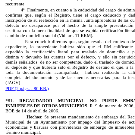
recurrente.
4ª. Finalmente, en cuanto a la caducidad del cargo de admini
confirma que, según el Registro, tiene el cargo caducado y da
inscripción de su reelección en la misma Junta aprobatoria de las cu
defecto no desaparece por el hecho de la simple presentación
escritura con la mera finalidad de que se expida certificación litera
cambio de domicilio social (Vid. art. 11 RRM).
Para concluir diremos que, según resulta del contexto de 
expediente, lo procedente hubiera sido que el RM calificante
expedido la certificación literal para traslado de domicilio a p
distinta y devuelto las cuentas por el defecto, y ello sin perjuici
demás señalados, de no ser competente, dado el traslado de domicil
su depósito y que hubiera sido el Registro de destino el que, a la 
toda la documentación acompañada, hubiera realizado la calif
completa del documento y de las cuentas necesarias para la insc
(JAGV)
PDF (2 págs. - 80 KB.)
*81.
RECAUDADOR MUNICIPAL NO PUEDE EMB
INMUEBLES DE OTROS MUNICIPIOS.
R. 9 de marzo de 2006
BOE de 14 de abril de 2006.
Hechos:
Se presenta mandamiento de embargo del Rec
Municipal de un Ayuntamiento por impago del Impuesto de acti
económicas y basuras con providencia de embargo de inmuebles
término municipal.