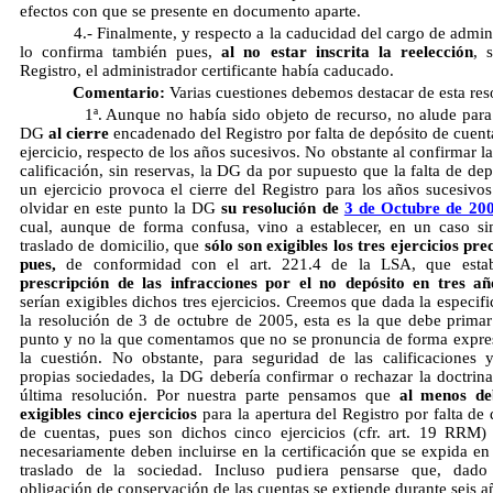
efectos con que se presente en documento aparte.
4.- Finalmente, y respecto a la caducidad del cargo de admini
lo confirma también pues,
al no estar inscrita la reelección
, 
Registro, el administrador certificante había caducado.
Comentario:
Varias cuestiones debemos destacar de esta res
1ª. Aunque no había sido objeto de recurso, no alude para 
DG
al cierre
encadenado del Registro por falta de depósito de cuent
ejercicio, respecto de los años sucesivos. No obstante al confirmar l
calificación, sin reservas, la DG da por supuesto que la falta de de
un ejercicio provoca el cierre del Registro para los años sucesivos
olvidar en este punto la DG
su resolución de
3 de Octubre de 20
cual, aunque de forma confusa, vino a establecer, en un caso si
traslado de domicilio, que
sólo son exigibles los tres
ejercicios pre
pues,
de conformidad con el art. 221.4 de la LSA, que est
prescripción de las
infracciones por el no depósito
en tres añ
serían exigibles dichos tres ejercicios. Creemos que dada la especif
la resolución de 3 de octubre de 2005, esta es la que debe primar
punto y no la que comentamos que no se pronuncia de forma expre
la cuestión. No obstante, para seguridad de las calificaciones 
propias sociedades, la DG debería confirmar o rechazar la doctrina
última resolución. Por nuestra parte pensamos que
al menos de
exigibles cinco ejercicios
para la apertura del Registro por falta de
de cuentas, pues son dichos cinco ejercicios (cfr. art. 19 RRM)
necesariamente deben incluirse en la certificación que se expida en
traslado de la sociedad. Incluso pudiera pensarse que, dado
obligación de conservación de las cuentas se extiende durante seis a