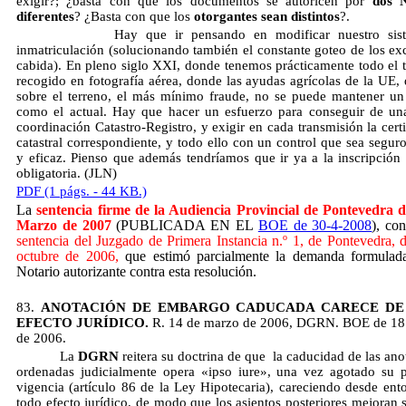
exigir?; ¿basta con que los documentos se autoricen por
dos N
diferentes
? ¿Basta con que los
otorgantes sean distintos
?.
Hay que ir pensando en modificar nuestro sist
inmatriculación (solucionando también el constante goteo de los ex
cabida). En pleno siglo XXI, donde tenemos prácticamente todo el te
recogido en fotografía aérea, donde las ayudas agrícolas de la UE, 
sobre el terreno, el más mínimo fraude, no se puede mantener un
como el actual. Hay que hacer un esfuerzo para conseguir de un
coordinación Catastro-Registro, y exigir en cada transmisión la cert
catastral correspondiente, y todo ello con un control que sea seguro
y eficaz. Pienso que además tendríamos que ir ya a la inscripción r
obligatoria. (JLN)
PDF (1 págs. - 44 KB.)
La
sentencia firme de la Audiencia Provincial de Pontevedra 
Marzo de 2007
(PUBLICADA EN EL
BOE de 30-4-2008
), con
sentencia del Juzgado de Primera Instancia n.º 1, de Pontevedra, 
octubre de 2006,
que estimó parcialmente la demanda formulad
Notario autorizante contra esta resolución.
83.
ANOTACIÓN DE EMBARGO CADUCADA CARECE DE
EFECTO JURÍDICO.
R. 14 de marzo de 2006, DGRN. BOE de 18 
de 2006.
La
DGRN
reitera su doctrina de que  la caducidad de las an
ordenadas judicialmente opera «ipso iure», una vez agotado su 
vigencia (artículo 86 de la Ley Hipotecaria), careciendo desde ent
todo efecto jurídico, de modo que los asientos posteriores mejoran 