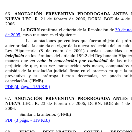
66.
ANOTACIÓN PREVENTIVA PRORROGADA ANTES 
NUEVA LEC
. R. 21 de febrero de 2006, DGRN. BOE de 4 de a
2006.
La
DGRN
confirma el criterio de la Resolución de
30 de n
de 2005
, cuyo resumen es el siguiente.
Las anotaciones preventivas que fueron objeto de prórr
anterioridad a la entrada en vigor de la nueva redacción del artículo
Ley Hipotecaria (8 de enero de 2001) quedan sometidas a
p
indefinida
en los términos del artículo 199.2 del Reglamento Hipotec
manera que
no cabe la cancelación por caducidad
de las mism
perjuicio de que, una vez transcurridos seis meses, computados 
emisión de la resolución judicial firme en el proceso en que la a
preventiva y su prórroga fueron decretadas, se pueda solic
cancelación. (JFME)
PDF (4 págs. - 159 KB.)
67.
ANOTACIÓN PREVENTIVA PRORROGADA ANTES 
NUEVA LEC
. R. 23 de febrero de 2006, DGRN. BOE de 4 de a
2006.
Similar a la anterior. (JFME)
PDF (3 págs. - 119 KB.)