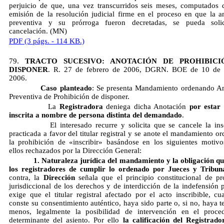
perjuicio de que, una vez transcurridos seis meses, computados 
emisión de la resolución judicial firme en el proceso en que la a
preventiva y su prórroga fueron decretadas, se pueda solic
cancelación. (MN)
PDF (3 págs. - 114 KB.)
79.
TRACTO SUCESIVO: ANOTACIÓN DE PROHIBICI
DISPONER
.
R. 27 de febrero de 2006, DGRN. BOE de 10 de a
2006.
Caso planteado
: Se presenta Mandamiento ordenando A
Preventiva de Prohibición de disponer.
La
Registradora
deniega dicha Anotación
por estar 
inscrita a nombre de persona distinta del demandado
.
El interesado recurre y solicita que se cancele la insc
practicada a favor del titular registral y se anote el mandamiento o
la prohibición de «inscribir» basándose en los siguientes motivo
ellos rechazados por la Dirección General:
1. Naturaleza jurídica del mandamiento y la obligación que
los registradores de cumplir lo ordenado por Jueces y Tribun
contra, la
Dirección
señala que el principio constitucional de pr
jurisdiccional de los derechos y de interdicción de la indefensión p
exige que el titular registral afectado por el acto inscribible, c
conste su consentimiento auténtico, haya sido parte o, si no, haya t
menos, legalmente la posibilidad de intervención en el proce
determinante del asiento. Por ello
la calificación del Registrado