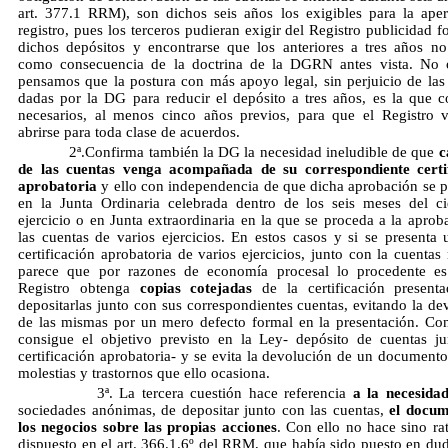
art. 377.1 RRM), son dichos seis años los exigibles para la aper
registro, pues los terceros pudieran exigir del Registro publicidad 
dichos depósitos y encontrarse que los anteriores a tres años no
como consecuencia de la doctrina de la DGRN antes vista. No 
pensamos que la postura con más apoyo legal, sin perjuicio de las
dadas por la DG para reducir el depósito a tres años, es la que c
necesarios, al menos cinco años previos, para que el Registro 
abrirse para toda clase de acuerdos.
2ª.Confirma también la DG la necesidad ineludible de que
c
de las cuentas venga acompañada de su correspondiente certif
aprobatoria
y ello con independencia de que dicha aprobación se 
en la Junta Ordinaria celebrada dentro de los seis meses del ci
ejercicio o en Junta extraordinaria en la que se proceda a la aprob
las cuentas de varios ejercicios. En estos casos y si se presenta 
certificación aprobatoria de varios ejercicios, junto con la cuentas
parece que por razones de economía procesal lo procedente es
Registro obtenga
copias cotejadas
de la certificación present
depositarlas junto con sus correspondientes cuentas, evitando la de
de las mismas por un mero defecto formal en la presentación. Con
consigue el objetivo previsto en la Ley- depósito de cuentas j
certificación aprobatoria- y se evita la devolución de un documento
molestias y trastornos que ello ocasiona.
3ª. La tercera cuestión hace referencia
a la necesida
sociedades anónimas, de depositar junto con las cuentas,
el docum
los negocios sobre las propias acciones
. Con ello no hace sino rat
dispuesto en el art. 366.1.6º del RRM, que había sido puesto en dud