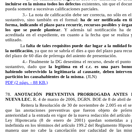
incluirse en la misma todos los defectos
existentes, sin que el docu
pueda someter a sucesivas calificaciones parciales.
3.- La nota de calificación debe ser correcta, no sólo en el
sustantivo, sino también en el formal:
ha de ser notificada en 
forma, indicando el plazo para recurrir, recursos posibles y órga
los que se puede plantear
. Y además tal notificación ha de
acreditada en el expediente, en cuanto a la fecha que se realiza
utilizado.
La
falta de tales requisitos puede dar lugar a la nulidad f
la notificación
, ya que no se sabría el dies a quo del plazo para recurr
del plazo de 60 días de prórroga del asiento de presentación.
4.- Finalmente la DG desestima el recurso, desde el punto d
sustantivo, dado que
la legítima en el c.c. es una pars bon
habiendo sobrevivido la legitimaria al causante, deben interven
partición los causahabientes de la misma
. (JLN)
PDF (2 págs. - 88 KB.)
78.
ANOTACIÓN PREVENTIVA PRORROGADA ANTES 
NUEVA LEC.
R. 4 de marzo de 2006, DGRN. BOE de 8 de abril de
Reitera la Resolución de 30 de noviembre de 2.005 en el sen
que las anotaciones preventivas que fueron objeto de prórr
anterioridad a la entrada en vigor de la nueva redacción del artículo
Ley Hipotecaria (8 de enero de 2001) quedan sometidas a p
indefinida en los términos del artículo 199.2 del Reglamento Hipotec
manera que no cabe la cancelación por caducidad de las mism