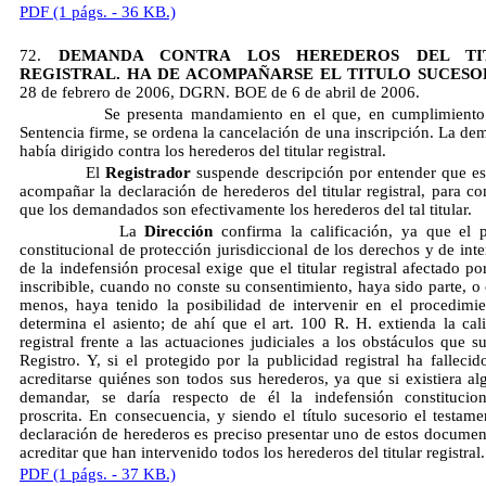
PDF (1 págs. - 36 KB.)
72.
DEMANDA CONTRA LOS HEREDEROS DEL TI
REGISTRAL. HA DE ACOMPAÑARSE EL TITULO SUCESO
28 de febrero de 2006, DGRN. BOE de 6 de abril de 2006.
Se presenta mandamiento en el que, en cumplimiento 
Sentencia firme, se ordena la cancelación de una inscripción. La de
había dirigido contra los herederos del titular registral.
El
Registrador
suspende descripción por entender que es
acompañar la declaración de herederos del titular registral, para c
que los demandados son efectivamente los herederos del tal titular.
La
Dirección
confirma la calificación, ya que el p
constitucional de protección jurisdiccional de los derechos y de int
de la indefensión procesal exige que el titular registral afectado po
inscribible, cuando no conste su consentimiento, haya sido parte, o
menos, haya tenido la posibilidad de intervenir en el procedimi
determina el asiento; de ahí que el art. 100 R. H. extienda la cali
registral frente a las actuaciones judiciales a los obstáculos que s
Registro. Y, si el protegido por la publicidad registral ha fallecid
acreditarse quiénes son todos sus herederos, ya que si existiera al
demandar, se daría respecto de él la indefensión constitucio
proscrita. En consecuencia, y siendo el título sucesorio el testame
declaración de herederos es preciso presentar uno de estos documen
acreditar que han intervenido todos los herederos del titular registra
PDF (1 págs. - 37 KB.)