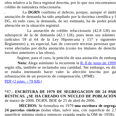
obra relativo a la finca registral descrita, por lo que nos encontramo
crédito de naturaleza refaccionaria.
. La
DGRN
confirma el defecto, porque, aunque el ámbi
anotación de demanda ha sido ampliado por la doctrina científica y l
DG, en todo caso, la demanda, de ser estimada, ha de poder prod
alteración en la situación registral.
La anotación de crédito refaccionario (42.8 LH) no 
subespecie de la de demanda (42.1 LH), pues tiene sus trámites
(artículos 59 al 64 de la Ley Hipotecaria y 157 y siguiente
Reglamento) y, en especial, han de concurrir terceras personas que
verse afectadas por dicha anotación (como los titulares de derecho
inscritos anteriores a las obras).
Sugiere, para el caso, la petición de una anotación de embarg
Nota:
Alega asimismo la recurrente la
R. 8 de junio de 1999
según ella, también se reclamaba una cantidad. Sin embargo, en di
se estaba intentando hacer valer la afección inscrita por ga
urbanización de un proyecto de compensación. (JFME)
PDF (2 págs. - 79 KB.)
*
87.-
ESCRITURA DE 1979 DE SEGREGACION DE 24 PA
RÚSTICAS. ¿SE HA CREADO UN NÚCLEO DE POBLACIÓ
de marzo de 2006. DGRN. BOE de 25 de abril de 2006.
HECHOS:
Se formaliza en 1979
una escritura de segreg
24 parcelas rústicas
(todas ellas, salvo una, con superficie de 2
superficie mínima rústica entonces exigida según la OM de 1958).