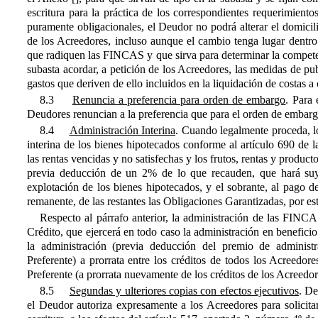
escritura para la práctica de los correspondientes requerimientos
puramente obligacionales, el Deudor no podrá alterar el domicili
de los Acreedores, incluso aunque el cambio tenga lugar dentro
que radiquen las FINCAS y que sirva para determinar la compete
subasta acordar, a petición de los Acreedores, las medidas de pu
gastos que deriven de ello incluidos en la liquidación de costas
8.3
Renuncia a preferencia para orden de embargo
. Para
Deudores renuncian a la preferencia que para el orden de embargo
8.4
Administración Interina
. Cuando legalmente proceda, lo
interina de los bienes hipotecados conforme al artículo 690 de l
las rentas vencidas y no satisfechas y los frutos, rentas y produc
previa deducción de un 2% de lo que recauden, que hará suy
explotación de los bienes hipotecados, y el sobrante, al pago de
remanente, de las restantes las Obligaciones Garantizadas, por es
Respecto al párrafo anterior, la administración de las FIN
Crédito, que ejercerá en todo caso la administración en benefici
la administración (previa deducción del premio de adminis
Preferente) a prorrata entre los créditos de todos los Acreedor
Preferente (a prorrata nuevamente de los créditos de los Acreedo
8.5
Segundas y ulteriores copias con efectos ejecutivos
. De
el Deudor autoriza expresamente a los Acreedores para solicitar