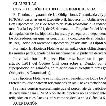
CLÁUSULAS
CONSTITUCIÓN DE HIPOTECA INMOBILIARIA
El Deudor, en garantía de las Obligaciones Garantizadas, [y po
FINCAS, descritas en el Expositivo II
, hipoteca inmobiliaria de m
Ley Hipotecaria, de 8 de febrero de 1946 (conforme a la redacc
modifica la Ley 2/1981, de 25 de marzo, de Regulación del Merc
de regulación de las hipotecas inversas y el seguro de dependenc
los Acreedores, en quienes concurren la condición de entidades 
de Regulación del Mercado Hipotecario (en adelante, la 
Hipotec
Por tanto, la Hipoteca Flotante no garantiza otras obligaciones
las mismas partes, aparte de las mencionadas, o pudieran derivarse
La constitución de Hipoteca Flotante se hace con independe
artículo 1.911 del Código Civil pesa sobre el Deudor por r
superposición de garantías, en relación con cualesquiera otras ga
Obligaciones Garantizadas].
La Hipoteca Flotante se constituye en beneficio de todos los
Preferentes, que aparecen relacionados en los Anexos mencionados
[Se hace constar expresamente que el porcentaje de participa
de cada una de las FINCAS objeto de hipoteca no es coincidente 
reflejados en tales Anexos, tal y como se detalla en la Cláusula 6 
ACEPTACIÓN