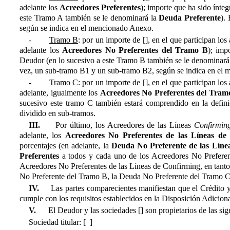
adelante los 
Acreedores Preferentes
); importe que ha sido ínte
este Tramo A también se le denominará la 
Deuda Preferente
)
según se indica en el mencionado Anexo.
-
Tramo B
: por un importe de [], en el que participan los
adelante los 
Acreedores No Preferentes del Tramo B
); im
Deudor (en lo sucesivo a este Tramo B también se le denominará l
vez, un sub-tramo B1 y un sub-tramo B2, según se indica en el
-
Tramo C
: por un importe de [], en el que participan los
adelante, igualmente los 
Acreedores No Preferentes del Tram
sucesivo este tramo C también estará comprendido en la definic
dividido en sub-tramos.
III.
Por último, los Acreedores de las Líneas
Confirmin
adelante, los 
Acreedores No Preferentes de las Líneas de
porcentajes (en adelante, la 
Deuda No Preferente de las Líne
Preferentes
 a todos y cada uno de los Acreedores No Prefere
Acreedores No Preferentes de las Líneas de Confirming, en tanto
No Preferente del Tramo B, la Deuda No Preferente del Tramo C
IV.
Las partes comparecientes manifiestan que el Crédito 
cumple con los requisitos establecidos en la Disposición Adiciona
V.
El Deudor y las sociedades [] son propietarios de las sigu
Sociedad titular: [ ]