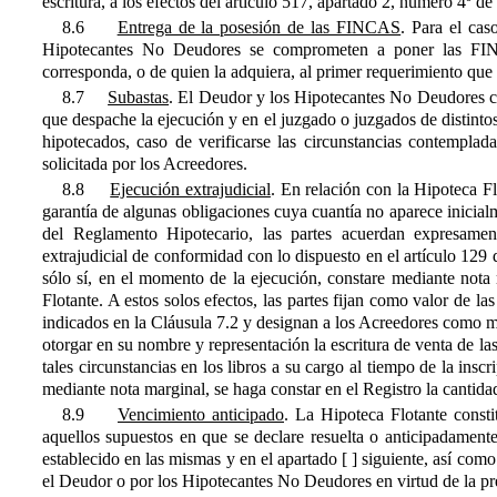
escritura, a los efectos del artículo 517, apartado 2, número 4º d
8.6
Entrega de la posesión de las FINCAS
. Para el cas
Hipotecantes No Deudores se comprometen a poner las FINC
corresponda, o de quien la adquiera, al primer requerimiento que a
8.7
Subastas
. El Deudor y los Hipotecantes No Deudores co
que despache la ejecución y en el juzgado o juzgados de distintos 
hipotecados, caso de verificarse las circunstancias contemplada
solicitada por los Acreedores.
8.8
Ejecución extrajudicial
. En relación con la Hipoteca Fl
garantía de algunas obligaciones cuya cuantía no aparece inicial
del Reglamento Hipotecario, las partes acuerdan expresamen
extrajudicial de conformidad con lo dispuesto en el artículo 129
sólo sí, en el momento de la ejecución, constare mediante nota 
Flotante. A estos solos efectos, las partes fijan como valor de 
indicados en la Cláusula 7.2 y designan a los Acreedores como 
otorgar en su nombre y representación la escritura de venta de la
tales circunstancias en los libros a su cargo al tiempo de la inscr
mediante nota marginal, se haga constar en el Registro la cantid
8.9
Vencimiento anticipado
. La Hipoteca Flotante consti
aquellos supuestos en que se declare resuelta o anticipadament
establecido en las mismas y en el apartado [ ] siguiente, así com
el Deudor o por los Hipotecantes No Deudores en virtud de la pre