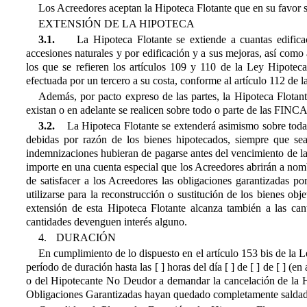
Los Acreedores aceptan la Hipoteca Flotante que en su favor se 
EXTENSIÓN DE LA HIPOTECA
3.1.
La Hipoteca Flotante se extiende a cuantas edific
accesiones naturales y por edificación y a sus mejoras, así como
los que se refieren los artículos 109 y 110 de la Ley Hipote
efectuada por un tercero a su costa, conforme al artículo 112 de 
Además, por pacto expreso de las partes, la Hipoteca Flotant
existan o en adelante se realicen sobre todo o parte de las FINC
3.2.
La Hipoteca Flotante se extenderá asimismo sobre tod
debidas por razón de los bienes hipotecados, siempre que sean
indemnizaciones hubieran de pagarse antes del vencimiento de las
importe en una cuenta especial que los Acreedores abrirán a nomb
de satisfacer a los Acreedores las obligaciones garantizadas p
utilizarse para la reconstrucción o sustitución de los bienes obj
extensión de esta Hipoteca Flotante alcanza también a las cant
cantidades devenguen interés alguno.
4.
DURACIÓN
En cumplimiento de lo dispuesto en el artículo 153 bis de la L
período de duración hasta las [ ] horas del día [ ] de [ ] de [ ] (en a
o del Hipotecante No Deudor a demandar la cancelación de la Hi
Obligaciones Garantizadas hayan quedado completamente saldadas