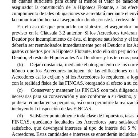
en cuantía suficiente para cubrir al menos el valor de tasaci
asegurador la constitución de la Hipoteca Flotante, a los efec
cumplimiento de tales obligaciones se acreditará mediante el env
la comunicación hecha al asegurador donde conste la certeza de h
En el caso de que producido un siniestro, el asegurador hub
previsto en la Cláusula 3.2
anterior. Si los Acreedores tuvieran
Deudor por incumplimiento de ésta, el importe satisfecho y el in
deberán ser reembolsados inmediatamente por el Deudor a los Acr
gastos cubiertos por la Hipoteca Flotante, todo ello sin perjuicio
Deudor, el resto de Hipotecantes No Deudores y los terceros po
(b)
Dejar constancia, mediante el otorgamiento de los corre
idóneo que los Acreedores indiquen, de las edificaciones en
Acreedores así lo exijan; y si los Acreedores lo requieren, a lo
con la realidad física de las FINCAS, otorgando al efecto a su c
(c)
Conservar y mantener las FINCAS con toda diligencia d
necesarias para su conservación y uso conforme a su destino, y 
pudiera redundar en su perjuicio, así como permitirle la realiza
incluyendo la inspección de las FINCAS.
(d)
Satisfacer puntualmente toda clase de impuestos, tasas, 
FINCAS, quedando facultados los Acreedores para satisfacerl
satisfecho, que devengará intereses al tipo de interés del 5 
Acreedores. Estas cantidades e intereses se entenderán incluidos