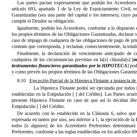
Las partes pactan expresamente que podrán los Acreedores 
artículo 693, apartado 1 de la Ley de Enjuiciamiento Civil, 
Garantizadas (sea una parte del capital o los intereses), cuyo p
cumplir el Deudor su obligación.
Igualmente, podrán los Acreedores, conforme a lo dispuesto e
los propios términos de las Obligaciones Garantizadas, declarar 
caso de impago de cualquiera de las obligaciones de pago de princ
contrato que corresponda, y reclamar, consecuentemente, la total
Finalmente, la declaración de vencimiento anticipado de c
cualquiera de las circunstancias previstas en la[s] cláusula[s] [
m
instrumentos financieros garantizados por la HIPOTECA
] pod
y como prevén los propios términos de las Obligaciones Garantiz
8.10
Ejecución Parcial de la Hipoteca Flotante a instancia de
La Hipoteca Flotante podrá ser ejecutada por todos [o po
establecidas en la Estipulación [ ] del Crédito]. Las Partes acue
presente Hipoteca Flotante en caso de que así lo decidan lib
Estipulación [ ] del Crédito.
De acuerdo con lo establecido en la Cláusula 6, salvo que
expresada en tantos por uno, sea inferior a 1, la ejecución de l
todos [o algunos] de los Acreedores Preferentes determinar
Preferentes, conforme a las reglas establecidas en los artículos 