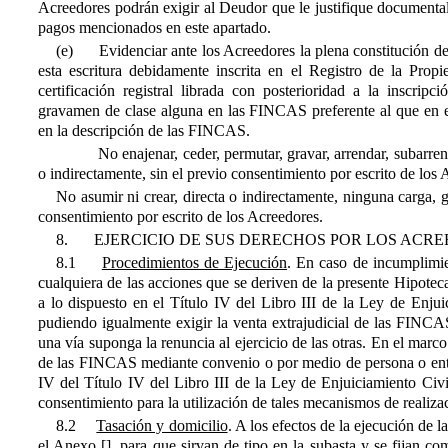
Acreedores podrán exigir al Deudor que le justifique documentalm
pagos mencionados en este apartado.
(e)
Evidenciar ante los Acreedores la plena constitución de
esta escritura debidamente inscrita en el Registro de la Pro
certificación registral librada con posterioridad a la inscrip
gravamen de clase alguna en las FINCAS preferente al que en es
en la descripción de las FINCAS.
No enajenar, ceder, permutar, gravar, arrendar, subarren
o indirectamente, sin el previo consentimiento por escrito de los 
No asumir ni crear, directa o indirectamente, ninguna carga, 
consentimiento por escrito de los Acreedores.
8.
EJERCICIO DE SUS DERECHOS POR LOS ACR
8.1
Procedimientos de Ejecución
. En caso de incumplimie
cualquiera de las acciones que se deriven de la presente Hipoteca
a lo dispuesto en el Título IV del Libro III de la Ley de Enjui
pudiendo igualmente exigir la venta extrajudicial de las FINCAS
una vía suponga la renuncia al ejercicio de las otras. En el marco 
de las FINCAS mediante convenio o por medio de persona o entida
IV del Título IV del Libro III de la Ley de Enjuiciamiento Ci
consentimiento para la utilización de tales mecanismos de realiza
8.2
Tasación y domicilio
. A los efectos de la ejecución de 
el Anexo [], para que sirvan de tipo en la subasta y se fijan c