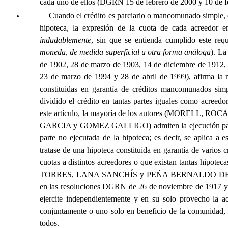
cada uno de ellos (DGRN 15 de febrero de 2000 y 10 de fe
Cuando el crédito es parciario o mancomunado simple, el
hipoteca, la expresión de la cuota de cada acreedor en 
indudablemente
, sin que se entienda cumplido este req
moneda, de medida superficial u otra forma análoga
). L
de 1902, 28 de marzo de 1903, 14 de diciembre de 1912, 2
23 de marzo de 1994 y 28 de abril de 1999), afirma la ne
constituidas en garantía de créditos mancomunados sim
dividido el crédito en tantas partes iguales como acreedo
este artículo, la mayoría de los autores (MORE
GARCIA y GOMEZ GALLIGO) admiten la ejecución parcial d
parte no ejecutada de la hipoteca; es decir, se aplica a 
tratase de una hipoteca constituida en garantía de varios cr
cuotas a distintos acreedores o que existan tantas hipote
TORRES, LANA SANCHÍS y PEÑA BERNALDO DE QUIRÓ
en las resoluciones DGRN de 26 de noviembre de 1917 y 
ejercite independientemente y en su solo provecho la a
conjuntamente o uno solo en beneficio de la comunidad, 
todos.