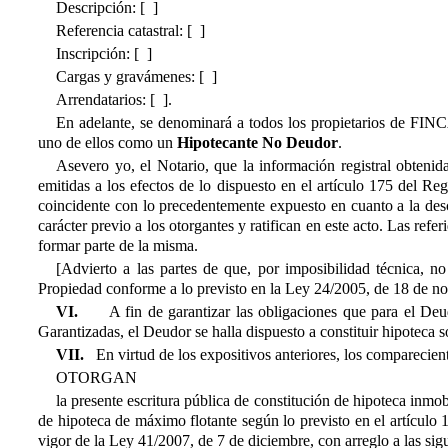
Descripción: [ ]
Referencia catastral: [ ]
Inscripción: [ ]
Cargas y gravámenes: [ ]
Arrendatarios: [ ].
En adelante, se denominará a todos los propietarios de FINC
uno de ellos como un 
Hipotecante No Deudor
.
Asevero yo, el Notario, que la información registral obtenida
emitidas a los efectos de lo dispuesto en el artículo 175 del Re
coincidente con lo precedentemente expuesto en cuanto a la descr
carácter previo a los otorgantes y ratifican en este acto. Las refer
formar parte de la misma.
[Advierto a las partes de que, por imposibilidad técnica, n
Propiedad conforme a lo previsto en la Ley 24/2005, de 18 de n
VI.
A fin de garantizar las obligaciones que para el Deu
Garantizadas, el Deudor se halla dispuesto a constituir hipoteca
VII.
En virtud de los expositivos anteriores, los comparecien
OTORGAN
la presente escritura pública de constitución de hipoteca inmob
de hipoteca de máximo flotante según lo previsto en el artículo 
vigor de la Ley
41/2007, de 7 de diciembre
, con arreglo a las sig