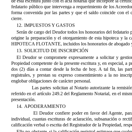
de esta escritura junto con el acta notarial que incorpore la certi
fedatario público que intervenga a requerimiento de los Acreedor
forma convenida por las partes y que el saldo coincide con e
cierre.
12.
IMPUESTOS Y GASTOS
Serán de cargo del Deudor todos los honorarios del fedatario p
origine la preparación y el otorgamiento de esta hipoteca y la 
HIPOTECA FLOTANTE, incluidos los honorarios de abogado y pro
13.
SOLICITUD DE INSCRIPCIÓN
El Deudor se compromete expresamente a solicitar y gestiona
Propiedad competente de la presente escritura y, en especial, a
dos (2) días a contar desde la fecha de hoy. A tal fin, las part
registrales, y prestan su expreso consentimiento a la no inscri
englobar obligaciones de carácter personal.
Las partes solicitan al Notario autorizante la remisión al
referido en el artículo 249.2 del Reglamento Notarial, en el mis
presentación.
14.
APODERAMIENTO
El Deudor confiere poder en favor del Agente, para que
individual, cuantas escrituras de aclaración, subsanación o rect
calificación verbal o escrita del Registrador de la Propiedad, respe
Ello no obstante, si la calificación registral estimase que cual