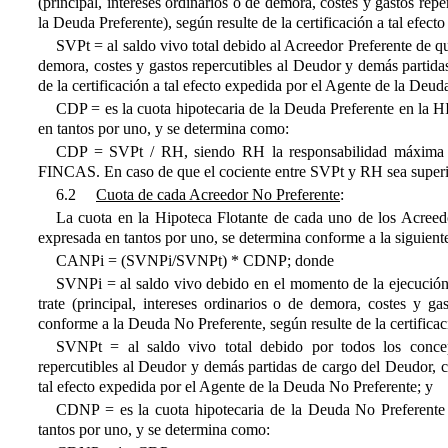
(principal, intereses ordinarios o de demora, costes y gastos re
la Deuda Preferente), según resulte de la certificación a tal efec
SVPt = al saldo vivo total debido al Acreedor Preferente de que
demora, costes y gastos repercutibles al Deudor y demás partida
de la certificación a tal efecto expedida por el Agente de la Deud
CDP = es la cuota hipotecaria de la Deuda Preferente en l
en tantos por uno, y se determina como:
CDP = SVPt / RH, siendo RH la responsabilidad máxim
FINCAS. En caso de que el cociente entre SVPt y RH sea superio
6.2
Cuota de cada Acreedor No Preferente
:
La cuota en la Hipoteca Flotante de cada uno de los Acree
expresada en tantos por uno, se determina conforme a la siguient
CANPi = (SVNPi/SVNPt) * CDNP; donde
SVNPi = al saldo vivo debido en el momento de la ejecución
trate (principal, intereses ordinarios o de demora, costes y 
conforme a la Deuda No Preferente, según resulte de la certifica
SVNPt = al saldo vivo total debido por todos los concept
repercutibles al Deudor y demás partidas de cargo del Deudor, c
tal efecto expedida por el Agente de la Deuda No Preferente; y
CDNP = es la cuota hipotecaria de la Deuda No Preferente
tantos por uno, y se determina como: