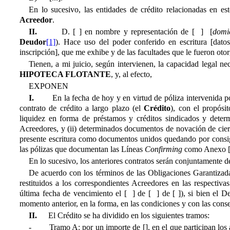
En lo sucesivo, las entidades de crédito relacionadas en es
Acreedor
.
II.
D. [ ] en nombre y representación de [ ] [
domic
Deudor
[1]
). Hac
e uso del poder conferido en escritura [datos
inscripción], que me exhibe y de las facultades que le fueron otorg
Tienen, a mi juicio, según intervienen, la capacidad legal ne
HIPOTECA FLOTANTE
, y, al efecto,
EXPONEN
I.
En la fecha de hoy y en virtud de póliza intervenida p
contrato de crédito a largo plazo (el 
Crédito
), con el propós
liquidez en forma de préstamos y créditos sindicados y determ
Acreedores, y (ii) determinados documentos de novación de cier
presente escritura como documentos unidos quedando por consigu
las pólizas que documentan las Líneas
Confirming
como Anexo [
En lo sucesivo, los anteriores contratos serán conjuntamente d
De acuerdo con los términos de las Obligaciones Garantizada
restituidos a los correspondientes Acreedores en las respectiva
última fecha de vencimiento el [ ] de [ ] de [ ]), si bien el D
momento anterior, en la forma, en las condiciones y con las cons
II.
El Crédito se ha dividido en los siguientes tramos:
-
Tramo A
: por un importe de [], en el que participan los