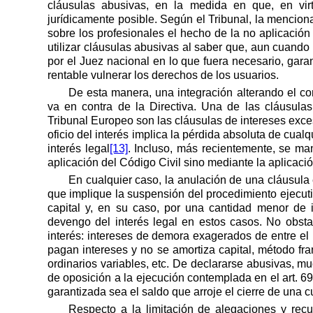
cláusulas abusivas, en la medida en que, en virt
jurídicamente posible. Según el Tribunal, la menciona
sobre los profesionales el hecho de la no aplicación
utilizar cláusulas abusivas al saber que, aun cuando 
por el Juez nacional en lo que fuera necesario, gara
rentable vulnerar los derechos de los usuarios.
De esta manera, una integración alterando el con
va en contra de
la Directiva.
Una
de las cláusulas
Tribunal Europeo son las cláusulas de intereses exces
oficio del interés implica la pérdida absoluta de cual
interés legal
[13]
. Incluso, más recientemente, se ma
aplicación del Código Civil sino mediante la aplicaci
En cualquier caso, la anulación de una cláusula
que implique la suspensión del procedimiento ejecut
capital y, en su caso, por una cantidad menor de 
devengo del interés legal en estos casos. No obsta
interés: intereses de demora exagerados de entre el
pagan intereses y no se amortiza capital, método fran
ordinarios variables, etc. De declararse abusivas, m
de oposición a la ejecución contemplada en el art. 69
garantizada sea el saldo que arroje el cierre de una c
Respecto a la limitación de alegaciones y recu