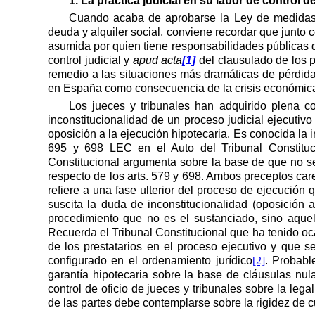
1. La práctica judicial en su labor de control 
Cuando acaba de aprobarse
la Ley
de medidas p
deuda y alquiler social, conviene recordar que junto 
asumida por quien tiene responsabilidades públicas de
control judicial y
apud acta
[1]
del clausulado de los p
remedio a las situaciones más dramáticas de pérdida 
en España como consecuencia de la crisis económic
Los jueces y tribunales han adquirido plena c
inconstitucionalidad de un proceso judicial ejecuti
oposición a la ejecución hipotecaria. Es conocida la 
695 y 698 LEC en el Auto del Tribunal Constituci
Constitucional argumenta sobre la base de que no se c
respecto de los arts. 579 y 698. Ambos preceptos care
refiere a una fase ulterior del proceso de ejecució
suscita la duda de inconstitucionalidad (oposición
procedimiento que no es el sustanciado, sino aquel
Recuerda el Tribunal Constitucional que ha tenido oc
de los prestatarios en el proceso ejecutivo y que s
configurado en el ordenamiento jurídico
[2]
. Probabl
garantía hipotecaria sobre la base de cláusulas n
control de oficio de jueces y tribunales sobre la le
de las partes debe contemplarse sobre la rigidez de c