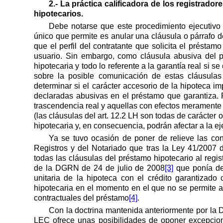
2.- La práctica calificadora de los registrado
hipotecarios.
Debe notarse que este procedimiento ejecutivo 
único que permite es anular una cláusula o párrafo d
que el perfil del contratante que solicita el préstam
usuario. Sin embargo, como cláusula abusiva del p
hipotecaria y todo lo referente a la garantía real si 
sobre la posible comunicación de estas cláusulas 
determinar si el carácter accesorio de la hipoteca i
declaradas abusivas en el préstamo que garantiza. 
trascendencia real y aquellas con efectos meramente 
(las cláusulas del art. 12.2 LH son todas de carácter 
hipotecaria y, en consecuencia, podrán afectar a la ej
Ya se tuvo ocasión de poner de relieve las con
Registros y del Notariado que tras
la Ley
41/2007 d
todas las cláusulas del préstamo hipotecario al regis
de
la DGRN
de 24 de julio de 2008
[3]
que ponía de 
unitaria de la hipoteca con el crédito garantizad
hipotecaria en el momento en el que no se permite al 
contractuales del préstamo
[4]
.
Con la doctrina mantenida anteriormente por
la
LEC ofrece unas posibilidades de oponer excepcion