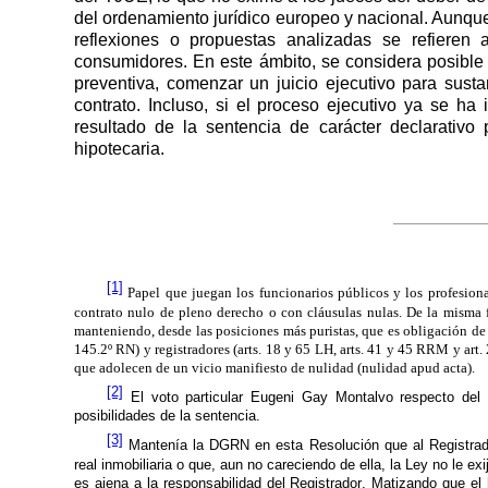
del ordenamiento jurídico europeo y nacional. Aunque
reflexiones o propuestas analizadas se refieren 
consumidores. En este ámbito, se considera posible 
preventiva, comenzar un juicio ejecutivo para sust
contrato. Incluso, si el proceso ejecutivo ya se ha
resultado de la sentencia de carácter declarativo 
hipotecaria.
[1]
Papel que juegan los funcionarios públicos y los profesional
contrato nulo de pleno derecho o con cláusulas nulas. De la misma fo
manteniendo, desde las posiciones más puristas, que es obligación de l
145.2º RN) y registradores (arts. 18 y 65 LH, arts. 41 y 45 RRM y art
que adolecen de un vicio manifiesto de nulidad (nulidad apud acta).
[2]
El voto particular Eugeni Gay Montalvo respecto del
posibilidades de la sentencia.
[3]
Mantenía
la DGRN
en esta Resolución que al Registrad
real inmobiliaria o que, aun no careciendo de ella,
la Ley
no le exi
es ajena a la responsabilidad del Registrador. Matizando que el