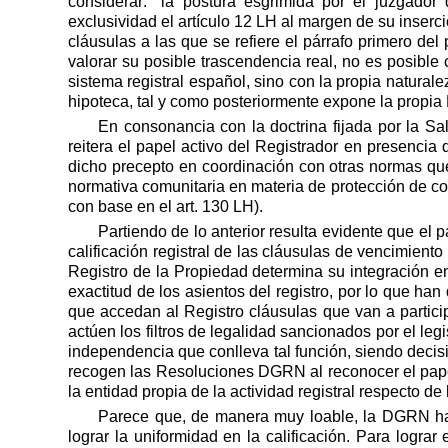
considerar: "la postura esgrimida por el juzgador 
exclusividad el artículo 12 LH al margen de su inser
cláusulas a las que se refiere el párrafo primero del
valorar su posible trascendencia real, no es posible 
sistema registral español, sino con la propia natural
hipoteca, tal y como posteriormente expone la propi
En consonancia con la doctrina fijada por
la Sa
reitera el papel activo del Registrador en presencia 
dicho precepto en coordinación con otras normas qu
normativa comunitaria en materia de protección de con
con base en el art. 130 LH).
Partiendo de lo anterior resulta evidente que el
calificación registral de las cláusulas de vencimient
Registro de
la Propiedad
determina su integración en
exactitud de los asientos del registro, por lo que han
que accedan al Registro cláusulas que van a particip
actúen los filtros de legalidad sancionados por el leg
independencia que conlleva tal función, siendo deci
recogen las Resoluciones DGRN al reconocer el papel
la entidad propia de la actividad registral respecto de l
Parece que, de manera muy loable,
la DGRN
ha
lograr la uniformidad en la calificación. Para logr