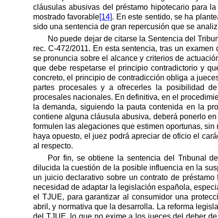
cláusulas abusivas del préstamo hipotecario para la
mostrado favorable
[14]
. En este sentido, se ha plant
sido una sentencia de gran repercusión que se analiz
No puede dejar de citarse
la Sentencia
del Tribu
rec. C-472/2011. En esta sentencia, tras un examen de
se pronuncia sobre el alcance y criterios de actuación
que debe respetarse el principio contradictorio y q
concreto, el principio de contradicción obliga a juece
partes procesales y a ofrecerles la posibilidad d
procesales nacionales. En definitiva, en el procedimie
la demanda, siguiendo la pauta contenida en la proy
contiene alguna cláusula abusiva, deberá ponerlo en
formulen las alegaciones que estimen oportunas, sin n
haya opuesto, el juez podrá apreciar de oficio el car
al respecto.
Por fin, se obtiene la sentencia del Tribunal 
dilucida la cuestión de la posible influencia en la s
un juicio declarativo sobre un contrato de préstamo
necesidad de adaptar la legislación española, especia
el TJUE, para garantizar al consumidor una protecc
abril, y normativa que la desarrolla. La reforma legis
del TJUE, lo que no exime a los jueces del deber de 