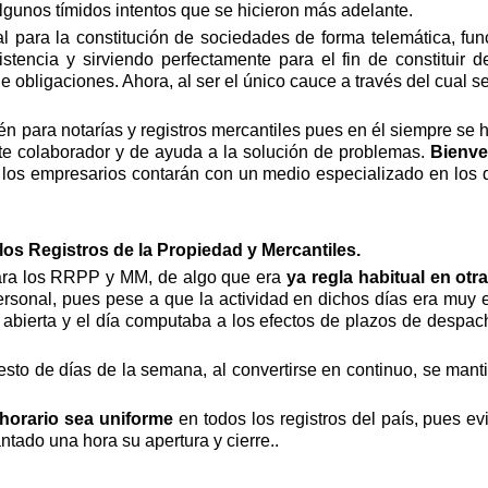
lgunos tímidos intentos que se hicieron más adelante.
al para la constitución de sociedades de forma telemática, fu
tencia y sirviendo perfectamente para el fin de constituir de 
 obligaciones. Ahora, al ser el único cauce a través del cual 
én para notarías y registros mercantiles pues en él siempre se
nte colaborador y de ayuda a la solución de problemas.
Bienve
 los empresarios contarán con un medio especializado en los d
los Registros de la Propiedad y Mercantiles.
ara los RRPP y MM, de algo que era
ya regla habitual en otr
rsonal, pues pese a que la actividad en dichos días era muy 
abierta y el día computaba a los efectos de plazos de despac
esto de días de la semana, al convertirse en continuo, se mant
horario sea uniforme
en todos los registros del país, pues e
tado una hora su apertura y cierre..