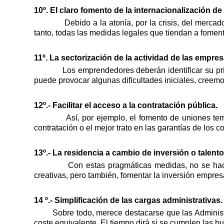
10º. El claro fomento de la internacionalización d
Debido a la atonía, por la crisis, del merca
tanto, todas las medidas legales que tiendan a fomen
11º. La sectorización de la actividad de las empres
Los emprendedores deberán identificar su pr
puede provocar algunas dificultades iniciales, creemos
12º.- Facilitar el acceso a la contratación pública.
Así, por ejemplo, el fomento de uniones t
contratación o el mejor trato en las garantías de los c
13º.- La residencia a cambio de inversión o talento
Con estas pragmáticas medidas, no se hace
creativas, pero también, fomentar la inversión empresa
14 º.-
Simplificación de las cargas administrativas.
Sobre todo, merece destacarse que las Administr
coste equivalente. El tiempo dirá si se cumplen las b