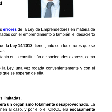
d
os
errores
de la Ley de Emprendedores en materia de
ionadas con el emprendimiento o también
el desacierto
 que
l
a Ley 14/2013
, tiene, junto con los errores que se
tas.
tanto en la constitución de sociedades express, como
e la Ley, una vez rodada convenientemente y con el
os que se esperan de ella.
s limitadas.
era un organismo totalmente desaprovechado
.
La
enen al caso, y por ello el CIRCE era
escasamente