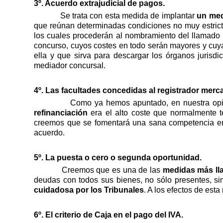
3º. Acuerdo extrajudicial de pagos.
Se trata con esta medida de implantar
un med
que reúnan determinadas condiciones no muy estrictas
los cuales procederán al nombramiento del llamado
concurso, cuyos costes en todo serán mayores y cuya
ella y que sirva para descargar los órganos jurisd
mediador concursal.
4º. Las facultades concedidas al registrador merc
Como ya hemos apuntado, en nuestra opi
refinanciación
era el alto coste que normalmente t
creemos que se fomentará una sana competencia entr
acuerdo.
5º. La puesta o cero o segunda oportunidad.
Creemos que es una de las
medidas más ll
deudas con todos sus bienes, no sólo presentes, si
cuidadosa por los Tribunales
. A los efectos de est
6º. El criterio de Caja en el pago del IVA.