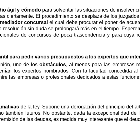
io ágil y cómodo
para solventar las situaciones de insolvenci
 ciertamente. El procedimiento se desplaza de los juzgados de
mediador concursal
el cual debe procurar el poner de acuerd
 resolución sin duda se prolongará más en el tiempo. Esperem
iccionales de concursos de poca trascendencia y para cuya 
antil para pedir varios presupuestos a los expertos que int
nión, uno de los
obstáculos
, al menos para las empresas 
enían los expertos nombrados. Con la facultad concedida al 
e las empresas o profesionales dedicados a estas funciones 
amativas
de la ley. Supone una derogación del principio del a
no también futuros. No obstante, dada la excepcionalidad de 
a remisión de las deudas, es medida muy interesante que el deu