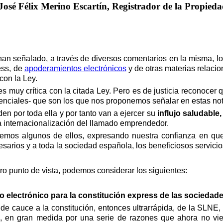
José Félix Merino Escartín, Registrador
de la Propieda
an señalado, a través de diversos comentarios en la misma, l
ss, de
apoderamientos electrónicos
y de otras materias relac
con la Ley.
s muy crítica con la citada Ley.
Pero es de justicia reconocer
tenciales- que son los que nos proponemos señalar en estas no
en por toda ella y por tanto van a ejercer su
influjo saludable,
 la internacionalización del llamado emprendedor.
remos algunos de ellos, expresando nuestra confianza en qu
esarios y a toda la sociedad española, los beneficio
so
s servici
ro punto de vista, podemos considerar los siguientes:
electrónico para la constitución express de las sociedade
de cauce a la constitución, entonces ultrarrápida, de la SLNE,
, en gran medida por una serie de razones que ahora no vi