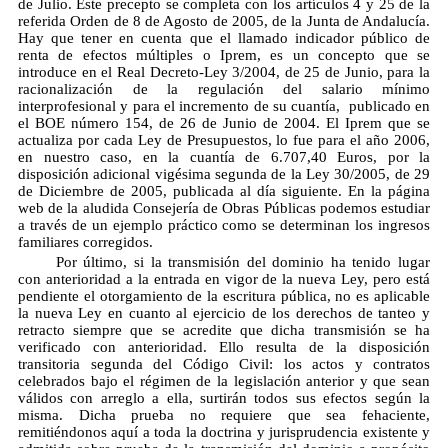
de Julio. Este precepto se completa con los artículos 4 y 25 de la
referida Orden de 8 de Agosto de 2005, de la Junta de Andalucía.
Hay que tener en cuenta que el llamado indicador público de
renta de efectos múltiples o Iprem, es un concepto que se
introduce en el Real Decreto-Ley 3/2004, de 25 de Junio, para la
racionalización de la regulación del salario mínimo
interprofesional y para el incremento de su cuantía, publicado en
el BOE número 154, de 26 de Junio de 2004. El Iprem que se
actualiza por cada Ley de Presupuestos, lo fue para el año 2006,
en nuestro caso, en la cuantía de 6.707,40 Euros, por la
disposición adicional vigésima segunda de la Ley 30/2005, de 29
de Diciembre de 2005, publicada al día siguiente. En la página
web de la aludida Consejería de Obras Públicas podemos estudiar
a través de un ejemplo práctico como se determinan los ingresos
familiares corregidos.
Por último, si la transmisión del dominio ha tenido lugar
con anterioridad a la entrada en vigor de la nueva Ley, pero está
pendiente el otorgamiento de la escritura pública, no es aplicable
la nueva Ley en cuanto al ejercicio de los derechos de tanteo y
retracto siempre que se acredite que dicha transmisión se ha
verificado con anterioridad. Ello resulta de la disposición
transitoria segunda del Código Civil: los actos y contratos
celebrados bajo el régimen de la legislación anterior y que sean
válidos con arreglo a ella, surtirán todos sus efectos según la
misma. Dicha prueba no requiere que sea fehaciente,
remitiéndonos aquí a toda la doctrina y jurisprudencia existente y