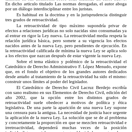
En dicho articulo titulado Las normas derogadas, el autor aboga
por un diálogo interdisciplinar entre los juristas.
Es habitual en la doctrina y en la jurisprudencia distinguir
tres grados de retroactividad.
La retroactividad de tipo máximo supondría privar de
efectos a relaciones jurídicas no solo nacidas sino consumadas ya
al entrar en rigor la Ley nueva. La retroactividad media respeta la
relación jurídica básica, pero somete a su vigencia los efectos
nacidos antes de la nueva Ley, pero pendientes de ejecución. En
la retroactividad calificada de mínima la nueva Ley se aplica solo
a los efectos que nazcan después de estar vigente la nueva Ley.
Sobre el tema elástico y polémico de la retroactividad el
Catedrático de Derecho Administrativo F. López Menudo, expone
que, en el fondo el objetivo de los grandes autores dedicados
desde antaño al tratamiento de la retroactividad ha sido el mismo:
construir unos límites al poder del legislador.
El Catedrático de Derecho Civil Lacruz Berdejo escribía
con sano realismo en sus Elementos de Derecho Civil, edición del
año 2002, que la opción entre los distintos grados de
retroactividad suele obedecer a motivos de política y ética
legislativa. De una parte la aparición de una nueva Ley supone
una censura para la antigua. La necesidad de justicia hace urgente
la aplicación de la nueva Ley. La solución que se de al problema
y concretamente la proporción en que se mezclen retroactividad e
irretroactividad, dependerá muchas veces de la posición