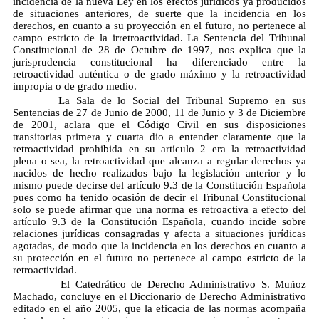
incidencia de la nueva Ley en los efectos jurídicos ya producidos
de situaciones anteriores, de suerte que la incidencia en los
derechos, en cuanto a su proyección en el futuro, no pertenece al
campo estricto de la irretroactividad. La Sentencia del Tribunal
Constitucional de 28 de Octubre de 1997, nos explica que la
jurisprudencia constitucional ha diferenciado entre la
retroactividad auténtica o de grado máximo y la retroactividad
impropia o de grado medio.
La Sala de lo Social del Tribunal Supremo en sus
Sentencias de 27 de Junio de 2000, 11 de Junio y 3 de Diciembre
de 2001, aclara que el Código Civil en sus disposiciones
transitorias primera y cuarta dio a entender claramente que la
retroactividad prohibida en su artículo 2 era la retroactividad
plena o sea, la retroactividad que alcanza a regular derechos ya
nacidos de hecho realizados bajo la legislación anterior y lo
mismo puede decirse del artículo 9.3 de la Constitución Española
pues como ha tenido ocasión de decir el Tribunal Constitucional
solo se puede afirmar que una norma es retroactiva a efecto del
artículo 9.3 de la Constitución Española, cuando incide sobre
relaciones jurídicas consagradas y afecta a situaciones jurídicas
agotadas, de modo que la incidencia en los derechos en cuanto a
su protección en el futuro no pertenece al campo estricto de la
retroactividad.
El Catedrático de Derecho Administrativo S. Muñoz
Machado, concluye en el Diccionario de Derecho Administrativo
editado en el año 2005, que la eficacia de las normas acompaña