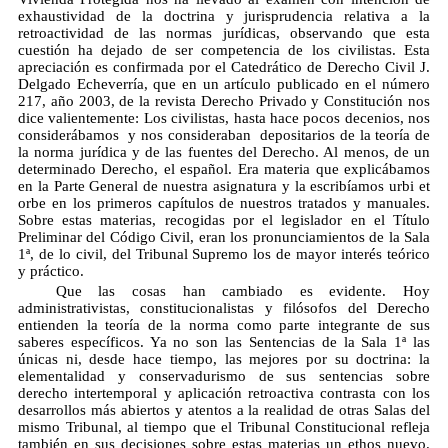
exhaustividad de la doctrina y jurisprudencia relativa a la
retroactividad de las normas jurídicas, observando que esta
cuestión ha dejado de ser competencia de los civilistas. Esta
apreciación es confirmada por el Catedrático de Derecho Civil J.
Delgado Echeverría, que en un artículo publicado en el número
217, año 2003, de la revista Derecho Privado y Constitución nos
dice valientemente: Los civilistas, hasta hace pocos decenios, nos
considerábamos  y nos consideraban  depositarios de la teoría de
la norma jurídica y de las fuentes del Derecho. Al menos, de un
determinado Derecho, el español. Era materia que explicábamos
en la Parte General de nuestra asignatura y la escribíamos urbi et
orbe en los primeros capítulos de nuestros tratados y manuales.
Sobre estas materias, recogidas por el legislador en el Título
Preliminar del Código Civil, eran los pronunciamientos de la Sala
1ª, de lo civil, del Tribunal Supremo los de mayor interés teórico
y práctico.
Que las cosas han cambiado es evidente. Hoy
administrativistas, constitucionalistas y filósofos del Derecho
entienden la teoría de la norma como parte integrante de sus
saberes específicos. Ya no son las Sentencias de la Sala 1ª las
únicas ni, desde hace tiempo, las mejores por su doctrina: la
elementalidad y conservadurismo de sus sentencias sobre
derecho intertemporal y aplicación retroactiva contrasta con los
desarrollos más abiertos y atentos a la realidad de otras Salas del
mismo Tribunal, al tiempo que el Tribunal Constitucional refleja
también en sus decisiones sobre estas materias un ethos nuevo.