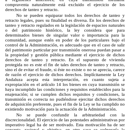
compraventa naturalmente está excluido el ejercicio de los
derechos de tanteo y retracto.
No se pueden equiparar todos los derechos de tanteo y
retracto legales, pues su finalidad es diversa. En los derechos de
tanteo y retracto regulados en la legislación de espacios naturales
o del patrimonio histórico, la ley considera que para
determinados bienes de singular valor o importancia para la
comunidad, aunque estén en poder de los particulares bajo el
control de la Administración, es adecuado que en el caso de salir
del patrimonio particular por transmisión onerosa puedan pasar a
la propiedad y gestión pública mediante el ejercicio de dichos
derechos de tanteo y retracto. En el supuesto de vivienda
protegida no es este el fin de tales derechos de tanteo y retracto,
sino el de evitar el fraude, si éste no existe o no se aprecia, carece
de razón el ejercicio de dichos derechos. Implícitamente la Ley
Andaluza acepta esta interpretación, en cuanto sujeta a
expropiación en el artículo 14 los bienes en cuya transmisión se
haya incumplido las condiciones y requisitos establecidos para la
enajenación; si se cumplen dichos requisitos y condiciones, la
transmisión es correcta no pudiéndose ejercitar dichos derechos
de adquisición preferente, pues el fin de la Ley se ha cumplido no
existiendo motivación para la actuación de la Administración.
No se puede confundir la arbitrariedad con la
discrecionalidad. El ejercicio de las potestades administrativas por
imperativo legal ha de ser motivado. Esta motivación ha de ser
concreta, racional y objetiva, en otro caso se vulneraría la