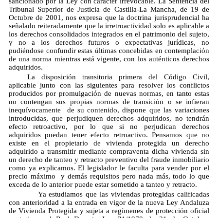
sancionado por la Ley con carácter irrevocable. La Sentencia del
Tribunal Superior de Justicia de Castilla-La Mancha, de 19 de
Octubre de 2001, nos expresa que la doctrina jurisprudencial ha
señalado reiteradamente que la irretroactividad solo es aplicable a
los derechos consolidados integrados en el patrimonio del sujeto,
y no a los derechos futuros o expectativas jurídicas, no
pudiéndose confundir estas últimas concebidas en contemplación
de una norma mientras está vigente, con los auténticos derechos
adquiridos.
La disposición transitoria primera del Código Civil,
aplicable junto con las siguientes para resolver los conflictos
producidos por promulgación de nuevas normas, en tanto estas
no contengan sus propias normas de transición o se infieran
inequívocamente de su contenido, dispone que las variaciones
introducidas, que perjudiquen derechos adquiridos, no tendrán
efecto retroactivo, por lo que si no perjudican derechos
adquiridos puedan tener efecto retroactivo. Pensamos que no
existe en el propietario de vivienda protegida un derecho
adquirido a transmitir mediante compraventa dicha vivienda sin
un derecho de tanteo y retracto preventivo del fraude inmobiliario
como ya explicamos. El legislador le faculta para vender por el
precio máximo y demás requisitos pero nada más, todo lo que
exceda de lo anterior puede estar sometido a tanteo y retracto.
Ya estudiamos que las viviendas protegidas calificadas
con anterioridad a la entrada en vigor de la nueva Ley Andaluza
de Vivienda Protegida y sujeta a regímenes de protección oficial