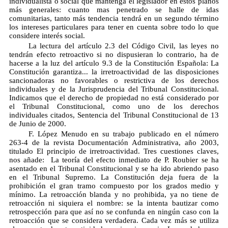
individualista o social que mantenga el legislador en estos planos
más generales: cuanto mas penetrado se halle de idas
comunitarias, tanto más tendencia tendrá en un segundo término
los intereses particulares para tener en cuenta sobre todo lo que
considere interés social.
La lectura del artículo 2.3 del Código Civil, las leyes no
tendrán efecto retroactivo si no dispusieran lo contrario, ha de
hacerse a la luz del artículo 9.3 de la Constitución Española: La
Constitución garantiza... la irretroactividad de las disposiciones
sancionadoras no favorables o restrictiva de los derechos
individuales y de la Jurisprudencia del Tribunal Constitucional.
Indicamos que el derecho de propiedad no está considerado por
el Tribunal Constitucional, como uno de los derechos
individuales citados, Sentencia del Tribunal Constitucional de 13
de Junio de 2000.
F. López Menudo en su trabajo publicado en el número
263-4 de la revista Documentación Administrativa, año 2003,
titulado El principio de irretroactividad. Tres cuestiones claves,
nos añade:  La teoría del efecto inmediato de P. Roubier se ha
asentado en el Tribunal Constitucional y se ha ido abriendo paso
en el Tribunal Supremo. La Constitución deja fuera de la
prohibición el gran tramo compuesto por los grados medio y
mínimo. La retroacción blanda y no prohibida, ya no tiene de
retroacción ni siquiera el nombre: se la intenta bautizar como
retrospección para que así no se confunda en ningún caso con la
retroacción que se considera verdadera. Cada vez más se utiliza