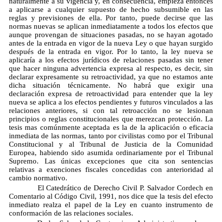
naturalmente a su vigencia y, en consecuencia, empieza entonces
a aplicarse a cualquier supuesto de hecho subsumible en las
reglas y previsiones de ella. Por tanto, puede decirse que las
normas nuevas se aplican inmediatamente a todos los efectos que
aunque provengan de situaciones pasadas, no se hayan agotado
antes de la entrada en vigor de la nueva Ley o que hayan surgido
después de la entrada en vigor. Por lo tanto, la ley nueva se
aplicaría a los efectos jurídicos de relaciones pasadas sin tener
que hacer ninguna advertencia expresa al respecto, es decir, sin
declarar expresamente su retroactividad, ya que no estamos ante
dicha situación técnicamente. No habrá que exigir una
declaración expresa de retroactividad para entender que la ley
nueva se aplica a los efectos pendientes y futuros vinculados a las
relaciones anteriores, si con tal retroacción no se lesionan
principios o reglas constitucionales que merezcan protección. La
tesis mas comúnmente aceptada es la de la aplicación o eficacia
inmediata de las normas, tanto por civilistas como por el Tribunal
Constitucional y al Tribunal de Justicia de la Comunidad
Europea, habiendo sido asumida ordinariamente por el Tribunal
Supremo. Las únicas excepciones que cita son sentencias
relativas a exenciones fiscales concedidas con anterioridad al
cambio normativo.
El Catedrático de Derecho Civil P. Salvador Cordech en
Comentario al Código Civil, 1991, nos dice que la tesis del efecto
inmediato realza el papel de la Ley en cuanto instrumento de
conformación de las relaciones sociales.