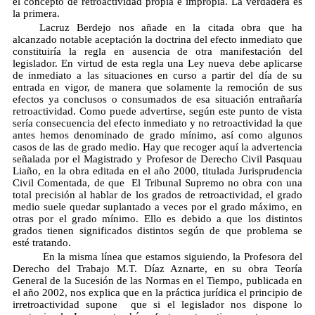
el concepto de retroactividad propia e impropia. La verdadera es
la primera.
Lacruz Berdejo nos añade en la citada obra que ha
alcanzado notable aceptación la doctrina del efecto inmediato que
constituiría la regla en ausencia de otra manifestación del
legislador. En virtud de esta regla una Ley nueva debe aplicarse
de inmediato a las situaciones en curso a partir del día de su
entrada en vigor, de manera que solamente la remoción de sus
efectos ya conclusos o consumados de esa situación entrañaría
retroactividad. Como puede advertirse, según este punto de vista
sería consecuencia del efecto inmediato y no retroactividad la que
antes hemos denominado de grado mínimo, así como algunos
casos de las de grado medio. Hay que recoger aquí la advertencia
señalada por el Magistrado y Profesor de Derecho Civil Pasquau
Liaño, en la obra editada en el año 2000, titulada Jurisprudencia
Civil Comentada, de que  El Tribunal Supremo no obra con una
total precisión al hablar de los grados de retroactividad, el grado
medio suele quedar suplantado a veces por el grado máximo, en
otras por el grado mínimo. Ello es debido a que los distintos
grados tienen significados distintos según de que problema se
esté tratando.
En la misma línea que estamos siguiendo, la Profesora del
Derecho del Trabajo M.T. Díaz Aznarte, en su obra Teoría
General de la Sucesión de las Normas en el Tiempo, publicada en
el año 2002, nos explica que en la práctica jurídica el principio de
irretroactividad supone que si el legislador nos dispone lo