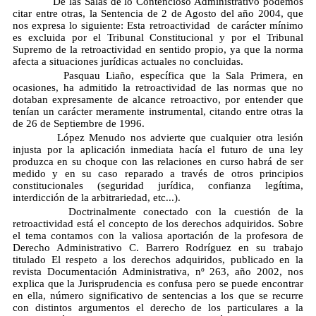
De las Salas de lo Contencioso Administrativo podemos
citar entre otras, la Sentencia de 2 de Agosto del año 2004, que
nos expresa lo siguiente: Esta retroactividad de carácter mínimo
es excluida por el Tribunal Constitucional y por el Tribunal
Supremo de la retroactividad en sentido propio, ya que la norma
afecta a situaciones jurídicas actuales no concluidas.
Pasquau Liaño, específica que la Sala Primera, en
ocasiones, ha admitido la retroactividad de las normas que no
dotaban expresamente de alcance retroactivo, por entender que
tenían un carácter meramente instrumental, citando entre otras la
de 26 de Septiembre de 1996.
López Menudo nos advierte que cualquier otra lesión
injusta por la aplicación inmediata hacía el futuro de una ley
produzca en su choque con las relaciones en curso habrá de ser
medido y en su caso reparado a través de otros principios
constitucionales (seguridad jurídica, confianza legítima,
interdicción de la arbitrariedad, etc...).
Doctrinalmente conectado con la cuestión de la
retroactividad está el concepto de los derechos adquiridos. Sobre
el tema contamos con la valiosa aportación de la profesora de
Derecho Administrativo C. Barrero Rodríguez en su trabajo
titulado El respeto a los derechos adquiridos, publicado en la
revista Documentación Administrativa, nº 263, año 2002, nos
explica que la Jurisprudencia es confusa pero se puede encontrar
en ella, número significativo de sentencias a los que se recurre
con distintos argumentos el derecho de los particulares a la