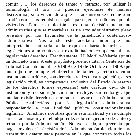
común .....: los derechos de tanteo y retracto, por utilizar la
terminología al uso, no pueden ejercitarse de manera
discrecional, sino vinculado a que la transmisión se efectúe o no
a quién reúna los requisitos legales para ejercer a dichos tipos de
viviendas. Pero esta decisión es una decisión netamente
administrativa que se materializa es un acto administrativo pleno
revisable por los Tribunales de la jurisdicción contencioso-
administrativa. Nos añade este acertado autor que una
interpretación contraria a la expuesta haría incurrir a las
legislaciones autonómicas en extralimitación competencial para
regular tales derechos. Efectivamente, J.I. Morillo-Velarde apunta
un delicado tema. A este propósito podemos citar la Sentencia del
Tribunal Constitucional 170/1989 de 19 de Octubre de 1989, que
nos dijo que aunque el derecho de tanteo y retracto, como
instituciones jurídicas, son derechos reales cuya regulación, al ser
legislación civil, es competencia exclusiva del Estado (a reserva
de los derechos forales especiales) este carácter civil de la
institución y de su regulación no excluye, sin embargo, que
puedan existir derechos de retracto a favor de la Administración
Pública establecidos por la legislación administrativa,
respondiendo a una finalidad pública constitucionalmente
legítima.... Añadimos nosotros que si ésta finalidad ya se cumple
en la transmisión y en el adquirente, sobra el ejercicio de tanteo y
retracto por la Administración. No existe ningún precepto que
haga prevalecer la decisión de la Administración de adquirir para
transmitir a determinada persona en la que concurran todos los