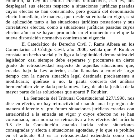
contrario, la Ley no tendría efectos retroactivos, esto es, nos
desplegará sus efectos respecto a situaciones jurídicas pasadas
cuyos efectos se han consumado, pero gozará del denominado
efecto inmediato, de manera, que desde su entrada en vigor, será
de aplicación tanto a las situaciones jurídicas posteriores y sus
correlativos efectos, como a situaciones jurídicas pasadas cuyos
efectos aún no se hayan producido en el momento en el que la
nueva disposición normativa comienza su vigencia.
El Catedrático de Derecho Civil J. Rams Albesa en los
Comentarios al Código Civil, año 2000, señala que P. Roubier
constata un hecho social y lo liga a la legitimidad democrática del
legislador, casi siempre debe esperarse y procurarse un cierto
grado de retroactividad respecto de aquellas situaciones que,
creadas bajo la Ley anterior, están llamadas a convivir largo
tiempo con la nueva situación legal destinada precisamente a
modificarla; quiérase o no, la pauta concreta del análisis
hermenéutico viene dada por la nueva Ley, de ahí la justicia de la
mayor parte de las soluciones que apartó P. Roubier.
La Sentencia del Tribunal Constitucional 227/1998, nos
dice en efecto, no hay retroactividad cuando una Ley regula de
manera diferente y pro futuro situaciones jurídicas creadas con
anterioridad a la entrada en vigor y cuyos efectos no se han
consumado, una norma es retroactiva a los efectos del artículo
9.3 de la Constitución cuando incida sobre situaciones
consagradas y afecta a situaciones agotadas, y lo que se prohibe
en el artículo 9.3 es la retroactividad extendida como una