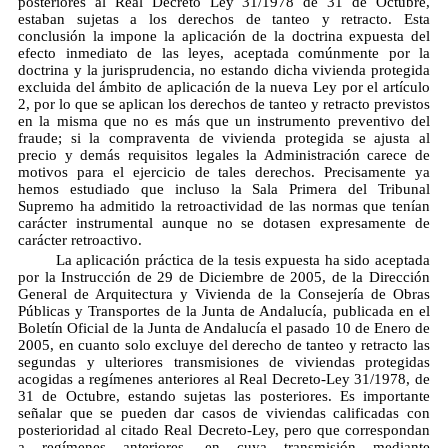
posteriores al Real Decreto Ley 31/1978 de 31 de Octubre,
estaban sujetas a los derechos de tanteo y retracto. Esta
conclusión la impone la aplicación de la doctrina expuesta del
efecto inmediato de las leyes, aceptada comúnmente por la
doctrina y la jurisprudencia, no estando dicha vivienda protegida
excluida del ámbito de aplicación de la nueva Ley por el artículo
2, por lo que se aplican los derechos de tanteo y retracto previstos
en la misma que no es más que un instrumento preventivo del
fraude; si la compraventa de vivienda protegida se ajusta al
precio y demás requisitos legales la Administración carece de
motivos para el ejercicio de tales derechos. Precisamente ya
hemos estudiado que incluso la Sala Primera del Tribunal
Supremo ha admitido la retroactividad de las normas que tenían
carácter instrumental aunque no se dotasen expresamente de
carácter retroactivo.
La aplicación práctica de la tesis expuesta ha sido aceptada
por la Instrucción de 29 de Diciembre de 2005, de la Dirección
General de Arquitectura y Vivienda de la Consejería de Obras
Públicas y Transportes de la Junta de Andalucía, publicada en el
Boletín Oficial de la Junta de Andalucía el pasado 10 de Enero de
2005, en cuanto solo excluye del derecho de tanteo y retracto las
segundas y ulteriores transmisiones de viviendas protegidas
acogidas a regímenes anteriores al Real Decreto-Ley 31/1978, de
31 de Octubre, estando sujetas las posteriores. Es importante
señalar que se pueden dar casos de viviendas calificadas con
posterioridad al citado Real Decreto-Ley, pero que correspondan
a regímenes anteriores, en cuya transmisión mediante