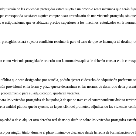
adquisición de las viviendas protegidas estará sujeto a un precio o renta máximos que serán fija
a que corresponda satisfacer a quien compre o sea arrendatario de una vivienda protegida, sin q
as o estipulaciones que establezcan precios superiores a los máximos autorizados en la normat
protegidas estará sujeto a condición resolutoria para el caso de que se incumpla tal destino, d
ción como vivienda protegida de acuerdo con la normativa aplicable deberán constar en la corresp
d pública que sean designados por aquélla, podrán ejercer el derecho de adquisición preferente 
ficación provisional en la forma y plazo que se determinen en las normas de desarrollo de la pres
e procedimiento para su adjudicación, quedaran vacantes.
ara las viviendas protegidas de la tipología de que se trate en el correspondiente ámbito territor
e la entidad pública que lo ejercite, en la posición del promotor, adjudicando las viviendas confo
opiedad o de cualquier otro derecho real de uso y disfrute sobre las viviendas protegidas estarán
so por ningún título, durante el plazo mínimo de diez años desde la fecha de formalización de l