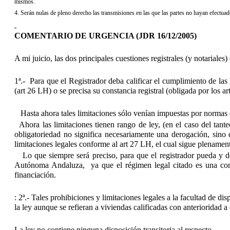
mismos.
4. Serán nulas de pleno derecho las transmisiones en las que las partes no hayan efectuado
COMENTARIO DE URGENCIA (JDR 16/12/2005)
A mi juicio, las dos principales cuestiones registrales (y notariales)
1ª.- Para que el Registrador deba calificar el cumplimiento de las
(art 26 LH) o se precisa su constancia registral (obligada por los 
Hasta ahora tales limitaciones sólo venían impuestas por normas de 
Ahora las limitaciones tienen rango de ley, (en el caso del tant
obligatoriedad no significa necesariamente una derogación, sino 
limitaciones legales conforme al art 27 LH, el cual sigue plenamen
Lo que siempre será preciso, para que el registrador pueda y deb
Autónoma Andaluza, ya que el régimen legal citado es una conse
financiación.
: 2ª.- Tales prohibiciones y limitaciones legales a la facultad de dis
la ley aunque se refieran a viviendas calificadas con anterioridad a 
La ley no contiene ninguna disposición transitoria al respecto.