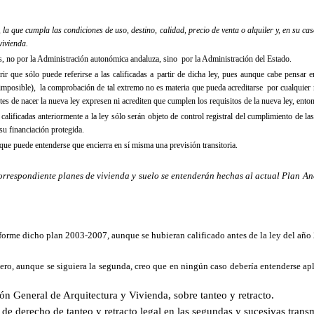
, la que cumpla las condiciones de uso, destino, calidad, precio de venta o alquiler y, en su ca
ivienda.
as, no por
la Administración
autonómica andaluza, sino por
la Administración
del Estado.
erir que sólo puede referirse a las calificadas a partir de dicha ley, pues aunque cabe pensar
mposible), la comprobación de tal extremo no es materia que pueda acreditarse por cualquier me
es de nacer la nueva ley expresen ni acrediten que cumplen los requisitos de la nueva ley, enton
 calificadas anteriormente a la ley sólo serán objeto de control registral del cumplimiento de l
su financiación protegida.
a, que puede entenderse que encierra en sí misma una previsión transitoria.
s correspondiente planes de vivienda y suelo se entenderán hechas al actual Plan
onforme dicho plan 2003-2007, aunque se hubieran calificado antes de la ley del año
pero, aunque se siguiera la segunda, creo que en ningún caso debería entenderse ap
ión General de Arquitectura y Vivienda, sobre tanteo y retracto.
os de derecho de tanteo y retracto legal en las segundas y sucesivas trans