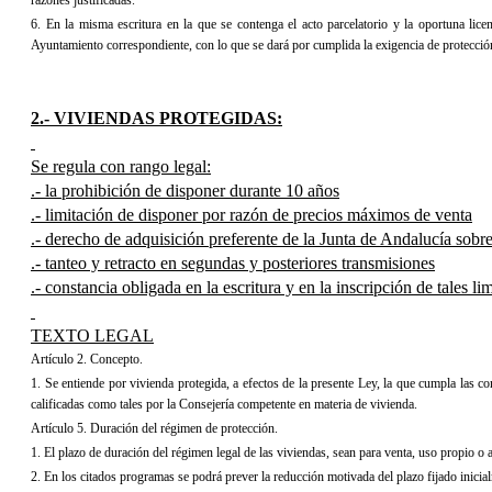
razones justificadas.
6. En la misma escritura en la que se contenga el acto parcelatorio y la oportuna lice
Ayuntamiento correspondiente, con lo que se dará por cumplida la exigencia de protección a
2.- VIVIENDAS PROTEGIDAS:
Se regula con rango legal:
.- la prohibición de disponer durante 10 años
.- limitación de disponer por razón de precios máximos de venta
.- derecho de adquisición preferente de la Junta de Andalucía sobr
.- tanteo y retracto en segundas y posteriores transmisiones
.- constancia obligada en la escritura y en la inscripción de tales li
TEXTO LEGAL
Artículo 2. Concepto.
1. Se entiende por vivienda protegida, a efectos de la presente Ley, la que cumpla las co
calificadas como tales por
la Consejería competente en materia de vivienda.
Artículo 5. Duración del régimen de protección.
1. El plazo de duración del régimen legal de las viviendas, sean para venta, uso propio 
2. En los citados programas se podrá prever la reducción motivada del plazo fijado inic