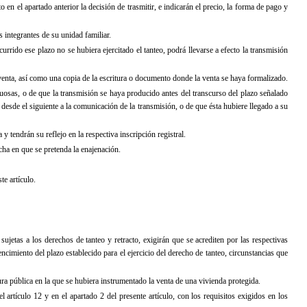
 en el apartado anterior la decisión de trasmitir, e indicarán el precio, la forma de pago y
integrantes de su unidad familiar.
currido ese plazo no se hubiera ejercitado el tanteo, podrá llevarse a efecto la transmisión
 venta, así como una copia de la escritura o documento donde la venta se haya formalizado.
tuosas, o de que la transmisión se haya producido antes del transcurso del plazo señalado
r desde el siguiente a la comunicación de la transmisión, o de que ésta hubiere llegado a su
y tendrán su reflejo en la respectiva inscripción registral.
echa en que se pretenda la enajenación.
te artículo.
 sujetas a los derechos de tanteo y retracto, exigirán que se acrediten por las respectivas
cimiento del plazo establecido para el ejercicio del derecho de tanteo, circunstancias que
ra pública en la que se hubiera instrumentado la venta de una vivienda protegida.
 artículo 12 y en el apartado 2 del presente artículo, con los requisitos exigidos en los