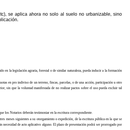
etc), se aplica ahora no solo al suelo no urbanizable, sino
licación.
o en la legislación agraria, forestal o de similar naturaleza, pueda inducir a la formación
otas en pro indiviso de un terreno, fincas, parcelas, o de una acción, participación u otro
rior, sin que la voluntad manifestada de no realizar pactos sobre el uso pueda excluir tal
 que los Notarios deberán testimoniar en la escritura correspondiente.
tres meses siguientes a su otorgamiento o expedición, de la escritura pública en la que se
sin necesidad de acto aplicativo alguno. El plazo de presentación podrá ser prorrogado por