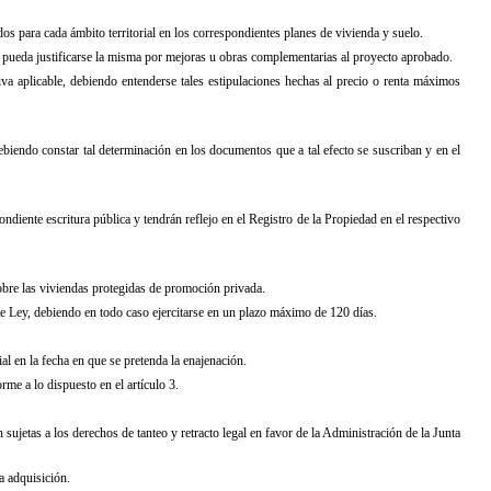
dos para cada ámbito territorial en los correspondientes planes de vivienda y suelo.
ue pueda justificarse la misma por mejoras u obras complementarias al proyecto aprobado.
iva aplicable, debiendo entenderse tales estipulaciones hechas al precio o renta máximos
ebiendo constar tal determinación en los documentos que a tal efecto se suscriban y en el
ondiente escritura pública y tendrán reflejo en el Registro de
la Propiedad
en el respectivo
sobre las viviendas protegidas de promoción privada.
ente Ley, debiendo en todo caso ejercitarse en un plazo máximo de 120 días.
ial en la fecha en que se pretenda la enajenación.
rme a lo dispuesto en el artículo 3.
 sujetas a los derechos de tanteo y retracto legal en favor de
la Administración
de
la Junta
a adquisición.