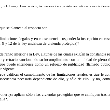
, en la forma y plazos previstos, las comunicaciones previstas en el artículo 12 en relación con 
 que se plantean al respecto son:
 limitaciones legales y en consecuencia suspender la inscripción en cas
art 9 y 12 de la ley andaluza de vivienda protegida)?
rango inferior a la Ley, algunas de las cuales exigían la constancia reg
eo y retracto sancionando su incumplimiento con la nulidad de pleno de
que puede entenderse como un refuezo de publicidad (llamado publicid
te vigente.
a calificar el cumplimiento de las limitaciones legales, es que le con
cuencia necesaria dependiente de ello, y sólo de ello, y no, como e
poner ¿se aplican sólo a las viviendas protegidas que se califiquen tras l
ella?.