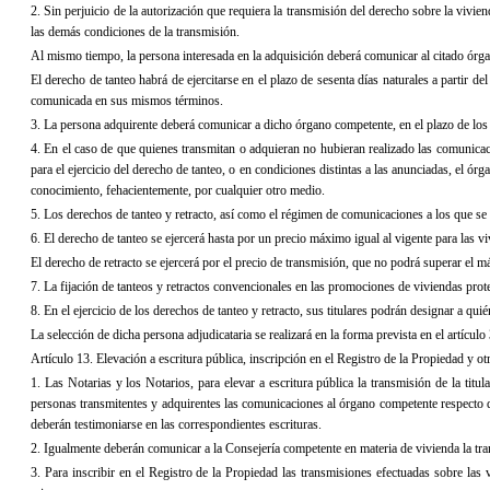
2. Sin perjuicio de la autorización que requiera la transmisión del derecho sobre la vivien
las demás condiciones de la transmisión.
Al mismo tiempo, la persona interesada en la adquisición deberá comunicar al citado órga
El derecho de tanteo habrá de ejercitarse en el plazo de sesenta días naturales a partir de
comunicada en sus mismos términos.
3. La persona adquirente deberá comunicar a dicho órgano competente, en el plazo de los t
4. En el caso de que quienes transmitan o adquieran no hubieran realizado las comunicaci
para el ejercicio del derecho de tanteo, o en condiciones distintas a las anunciadas, el ór
conocimiento, fehacientemente, por cualquier otro medio.
5. Los derechos de tanteo y retracto, así como el régimen de comunicaciones a los que se re
6. El derecho de tanteo se ejercerá hasta por un precio máximo igual al vigente para las viv
El derecho de retracto se ejercerá por el precio de transmisión, que no podrá superar el má
7. La fijación de tanteos y retractos convencionales en las promociones de viviendas protegi
8. En el ejercicio de los derechos de tanteo y retracto, sus titulares podrán designar a qui
La selección de dicha persona adjudicataria se realizará en la forma prevista en el artículo 
Artículo 13. Elevación a escritura pública, inscripción en el Registro de
la Propiedad y otr
1. Las Notarias y los Notarios, para elevar a escritura pública la transmisión de la titul
personas transmitentes y adquirentes las comunicaciones al órgano competente respecto de l
deberán testimoniarse en las correspondientes escrituras.
2. Igualmente deberán comunicar a
la Consejería
competente en materia de vivienda la tra
3. Para inscribir en el Registro de
la Propiedad
las transmisiones efectuadas sobre las v