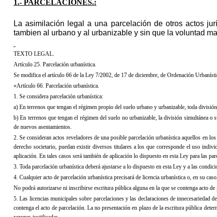
1.- PARCELACIONES.:
La asimilación legal a una parcelación de otros actos jurí
tambien al urbano y al urbanizable y 
sin que la voluntad man
TEXTO LEGAL.
Artículo 25. Parcelación urbanística.
Se modifica el artículo 66 de
la Ley 7/2002, de 17 de diciembre, de Ordenación Urbanístic
«Artículo 66. Parcelación urbanística.
1. Se considera parcelación urbanística:
a) En terrenos que tengan el régimen propio del suelo urbano y urbanizable, toda división 
b) En terrenos que tengan el régimen del suelo no urbanizable, la división simultánea o su
de nuevos asentamientos.
2. Se consideran actos reveladores de una posible parcelación urbanística aquellos en los 
derecho societario, puedan existir diversos ti­tu­lares a los que corresponde el uso indi
aplicación. En tales casos será también de aplicación lo dispuesto en esta Ley para las parc
3. Toda parcelación urbanística deberá ajustarse a lo dispuesto en esta Ley y a las condic
4. Cualquier acto de parcelación urbanística precisará de licencia urbanística o, en su cas
No podrá autorizarse ni inscribirse escritura pública alguna en la que se contenga acto de 
5. Las licencias municipales sobre parcelaciones y las declaraciones de innecesariedad de
contenga el acto de parcelación. La no presentación en plazo de la escritura pública deter