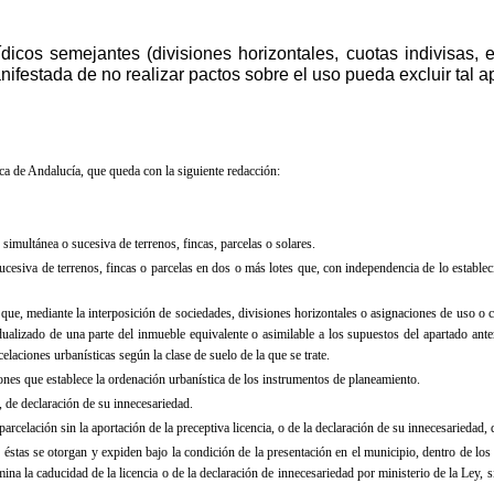
dicos semejantes (divisiones horizontales, cuotas indivisas, 
ifestada de no realizar pactos sobre el uso pueda excluir tal ap
a de Andalucía, que queda con la siguiente redacción:
simultánea o sucesiva de terrenos, fincas, parcelas o solares.
cesiva de terrenos, fincas o parcelas en dos o más lotes que, con independencia de lo esta­blecid
que, mediante la interposición de sociedades, divisiones horizontales o asignaciones de uso o cu
vidualizado de una parte del inmueble equivalente o asimilable a los supuestos del apartado ante
elaciones urbanísticas según la clase de suelo de la que se trate.
iones que establece la ordenación urbanística de los instrumentos de planeamiento.
o, de declaración de su innecesariedad.
parcelación sin la aportación de la preceptiva licencia, o de la declaración de su innecesariedad,
 éstas se otorgan y expiden bajo la condición de la presentación en el municipio, dentro de los 
mina la caducidad de la licencia o de la declaración de innecesariedad por ministerio de
la Ley, 