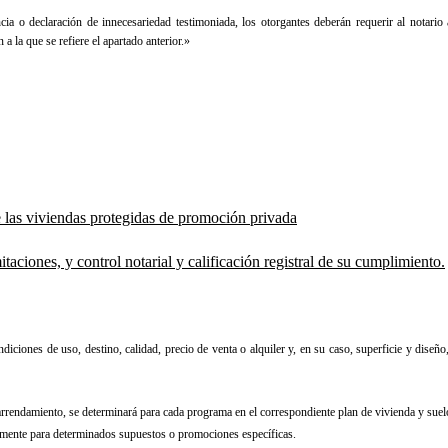
ncia o declaración de innecesariedad testimoniada, los otorgantes deberán requerir al notari
 la que se refiere el apartado anterior.»
e las viviendas protegidas de promoción privada
mitaciones, y control notarial y calificación registral de su cumplimiento.
ndiciones de uso, destino, calidad, precio de venta o alquiler y, en su caso, superficie y diseñ
o arrendamiento, se determinará para cada programa en el correspondiente plan de vivienda y sue
ialmente para determinados supuestos o promociones específicas.