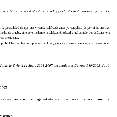
so, superficie y diseño, establecidas en esta Ley y en las demás disposiciones que resulten
 en la posibilidad de que una vivienda calificada antes ya cumpliera de por sí las mismas
dio de prueba, sino sólo mediante la calificación oficial en tal sentido por
la Consejería
ces inexistente.
as prohibición de disponer, precios máximos, y tanteo y retracto cuando, en su caso, tales
 Andaluz de Vivienda y Suelo 2003-2007 aprobado por Decreto 149/2003, de 10
 2005.
licable el nuevo régimen legal estudiado a viviendas calificadas con arreglo a
misiones.