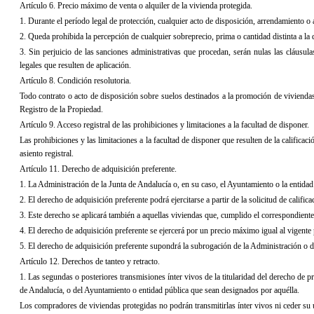
Artículo 6. Precio máximo de venta o alquiler de la vivienda protegida.
1. Durante el período legal de protección, cualquier acto de disposición, arrendamiento o 
2. Queda prohibida la percepción de cualquier sobreprecio, prima o cantidad distinta a l
3. Sin perjuicio de las sanciones administrativas que procedan, serán nulas las cláusul
legales que resulten de aplicación.
Artículo 8. Condición resolutoria.
Todo contrato o acto de disposición sobre suelos destinados a la promoción de viviendas 
Registro de
la Propiedad.
Artículo 9. Acceso registral de las prohibiciones y limitaciones a la facultad de disponer.
Las prohibiciones y las limitaciones a la facultad de disponer que resulten de la califica
asiento registral.
Artículo 11. Derecho de adquisición preferente.
1.
La Administración
de
la Junta de Andalucía o, en su caso, el Ayuntamiento o la entida
2. El derecho de adquisición preferente podrá ejercitarse a partir de la solicitud de cali
3. Este derecho se aplicará también a aquellas viviendas que, cumplido el correspondient
4. El derecho de adquisición preferente se ejercerá por un precio máximo igual al vigente p
5. El derecho de adquisición preferente supondrá la subrogación de
la Administración o d
Artículo 12. Derechos de tanteo y retracto.
1. Las segundas o posteriores transmisiones ínter vivos de la titularidad del derecho de pr
de Andalucía, o del Ayuntamiento o entidad pública que sean designados por aquélla.
Los compradores de viviendas protegidas no podrán transmitirlas ínter vivos ni ceder su u