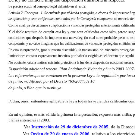
Se precisa acudir al concepto legal definido en el art 2.
Artículo 2. Concepto. 1. Se entiende por vivienda protegida, a efectos de la presente Ley
de aplicación y sean calificadas como tales por
la Consejería
competente en materia de v
Con lo cual, ya descartamos su aplicación a viviendas protegidas anteriormente calificad
Y el doble requisito de cumplir esta ley y que sean calificadas como tales, parece sug
condiciones que después ha impuesto una nueva ley, (lo cual no es probable, pero no es i
competente, y no cabe imaginar que las calificaciones de viviendas protegidas emitidas ant
En esta interpretación, (por supuesto discutible), la transmisión de viviendas protegidas
limitaciones consten expresamente inscritas por haberlo exigido así el decreto que reguló 
No obstante, cabría matizar esta interpretación a la luz de la disposición adicional tercer
Disposición adicional tercera.
Plan Andaluz de Vivienda y Suelo 2003-2007.
Las referencias que se contienen en la presente Ley a la regulación por lo
de junio, modificado por el Decreto 463/2004, de 10
de junio, o Plan que lo sustituya.
Podría, pues, entenderse aplicable la ley a todas las viviendas calificadas c
En mi opinión, es más sólida la primera interpretación, expuesta más arriba, 
planes anteriores al 2003.
Ver
Instrucción de 29 de diciembre de 2005
, de la Direcc
Ver
Orden de 20 de enero de 2006
, relativa a los ejercici