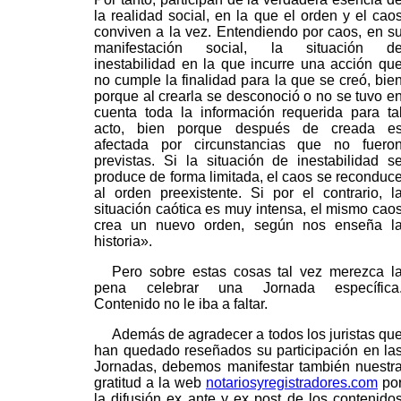
la realidad social, en la que el orden y el cao
conviven a la vez. Entendiendo por caos, en s
manifestación social, la situación d
inestabilidad en la que incurre una acción qu
no cumple la finalidad para la que se creó, bie
porque al crearla se desconoció o no se tuvo e
cuenta toda la información requerida para ta
acto, bien porque después de creada e
afectada por circunstancias que no fuero
previstas. Si la situación de inestabilidad s
produce de forma limitada, el caos se reconduc
al orden preexistente. Si por el contrario, l
situación caótica es muy intensa, el mismo cao
crea un nuevo orden, según nos enseña l
historia».
Pero sobre estas cosas tal vez merezca l
pena celebrar una Jornada específica
Contenido no le iba a faltar.
Además de agradecer a todos los juristas qu
han quedado reseñados su participación en la
Jornadas, debemos manifestar también nuestr
gratitud a la web
notariosyregistradores.com
po
la difusión ex ante y ex post de los contenido