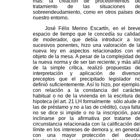
más: la creación de procedimientos d
tratamiento de las situaciones d
sobreendeudamiento, como en otros países d
nuestro entorno.
José Félix Merino Escartín, en el brev
espacio de tiempo que le concedía su calida
de moderador, que debía introducir a lo
sucesivos ponentes, hizo una valoración de l
nueva ley en aspectos relacionados con e
objeto de la mesa. A pesar de la complejidad d
la nueva norma y de ser tan reciente, y más all
de la simple crítica, realizó propuestas d
interpretación y aplicación de diverso
preceptos que el precipitado legislador n
definió suficientemente. Así lo hizo, por ejemplo
con relación a la constancia del carácte
habitual o no de la vivienda en la escritura d
hipoteca (el art. 21 LH formalmente
sólo alude 
las de préstamo y no a las de crédito), cuya falt
no se dice si impide o no la inscripción, par
inclinarse por la afirmativa por tratarse d
circunstancia relacionada con la calificación de
límite en los intereses de demora y, en general
con una mayor protección del deudo