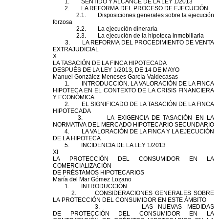
1. SENTIDO Y ALCANCE DE LA LEY 1/2013
2. LA REFORMA
DEL
PROCESO DE EJECUCIÓN
2.1. Disposiciones generales sobre la ejecución
forzosa
2.2. La ejecución dineraria
2.3. La ejecución de la hipoteca inmobiliaria
3. LA REFORMA
DEL
PROCEDIMIENTO DE VENTA
EXTRAJUDICIAL
X
LA TASACIÓN DE LA FINCA HIPOTECADA
DESPUÉS DE LA LEY 1/2013, DE 14 DE MAYO
Manuel González-Meneses García-Valdecasas
1. INTRODUCCIÓN. LA VALORACIÓN DE LA FINCA
HIPOTECA EN EL CONTEXTO DE LA CRISIS FINANCIERA
Y ECONÓMICA
2. EL SIGNIFICADO DE LA TASACIÓN DE LA FINCA
HIPOTECADA
3. LA EXIGENCIA DE TASACIÓN EN LA
NORMATIVA
DEL
MERCADO
HIPOTECARIO
SECUNDARIO
4. LA VALORACIÓN DE LA FINCA Y LA EJECUCIÓN
DE LA HIPOTECA
5. INCIDENCIA DE LA LEY 1/2013
XI
LA
PROTECCIÓN
DEL
CONSUMIDOR EN LA
COMERCIALIZACIÓN
DE PRÉSTAMOS
HIPOTECARIO
S
María
del
Mar Gómez Lozano
1. INTRODUCCIÓN
2. CONSIDERACIONES GENERALES SOBRE
LA
PROTECCIÓN
DEL
CONSUMIDOR EN ESTE ÁMBITO
3. LAS NUEVAS MEDIDAS
DE
PROTECCIÓN
DEL
CONSUMIDOR EN LA