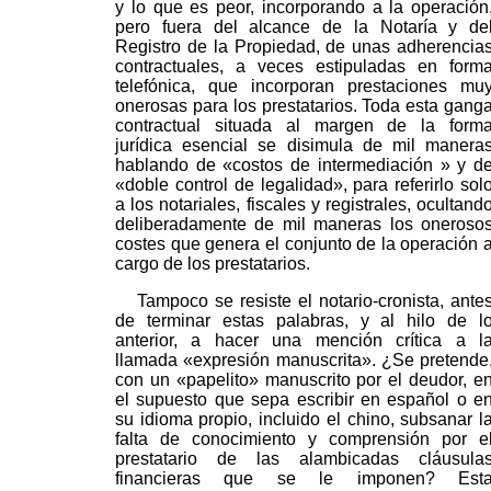
y lo que es peor, incorporando a la operación
pero fuera del alcance de la Notaría y de
Registro de la Propiedad, de unas adherencia
contractuales, a veces estipuladas en form
telefónica, que incorporan prestaciones mu
onerosas para los prestatarios. Toda esta gang
contractual situada al margen de la form
jurídica esencial se disimula de mil manera
hablando de «costos de intermediación » y d
«doble control de legalidad», para referirlo sol
a los notariales, fiscales y registrales, ocultand
deliberadamente de mil maneras los oneroso
costes que genera el conjunto de la operación 
cargo de los prestatarios.
Tampoco se resiste el notario-cronista, ante
de terminar estas palabras, y al hilo de l
anterior, a hacer una mención crítica a l
llamada «expresión manuscrita». ¿Se pretende
con un «papelito» manuscrito por el deudor, e
el supuesto que sepa escribir en español o e
su idioma propio, incluido el chino, subsanar l
falta de conocimiento y comprensión por e
prestatario de las alambicadas cláusula
financieras que se le imponen? Est