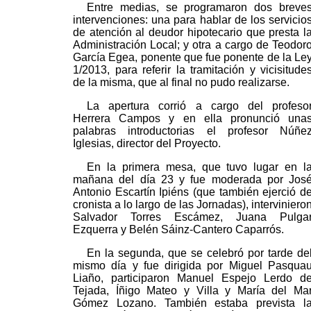
Entre medias, se programaron dos breve
intervenciones: una para hablar de los servicio
de atención al deudor hipotecario que presta l
Administración Local; y otra a cargo de Teodor
García Egea, ponente que fue ponente de la Le
1/2013, para referir la tramitación y vicisitude
de la misma, que al final no pudo realizarse.
La apertura corrió a cargo del profeso
Herrera Campos y en ella pronunció una
palabras introductorias el profesor Núñe
Iglesias, director del Proyecto.
En la primera mesa, que tuvo lugar en l
mañana del día 23 y fue moderada por Jos
Antonio Escartín Ipiéns (que también ejerció d
cronista a lo largo de las Jornadas), interviniero
Salvador Torres Escámez, Juana Pulga
Ezquerra y Belén Sáinz-Cantero Caparrós.
En la segunda, que se celebró por tarde de
mismo día y fue dirigida por Miguel Pasqua
Liaño, participaron Manuel Espejo Lerdo d
Tejada, Íñigo Mateo y Villa y María del Ma
Gómez Lozano. También estaba prevista l