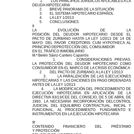
1. LOS PRINCIPIOS JURÍDICOS APLICABLES A LA
DEUDA HIPOTECARIA
2. BREVE PANORAMA DE LA SITUACIÓN
3. EL SISTEMA
HIPOTECARIO
ESPAÑOL
4. LA LEY 1/2013
5. CONCLUSIONES
II
LA EVOLUCIÓN DE LA
POSICIÓN
DEL
DEUDOR
HIPOTECARIO
DESDE EL
PACTO DE ZURBANO HASTA LA LEY 1/2013 DE 14 DE
MAYO:
DEL
FAVOR CREDITORIS CUM HYPOTHECA AL
PRINCIPIO DE
PROTECCIÓN
DEL
COMSUMIDOR
EN EL TRAFICO INMOBILIARIO
M.ª Belén
Sáinz-Cantero Caparrós
1. CONSIDERACIONES PREVIAS:
LA
PROTECCIÓN
DEL
DEUDOR
HIPOTECARIO
COMO
CONSUMIDOR EN EL MARCO DE LA CRISIS ECONÓMICA
2.
DEL
PACTO DE ZURBANO, A LA LEY 1/2013
3. LA PARALIZACIÓN DE LAS EJECUCIONES
HIPOTECARIAS Y LAS DACIONES EN PAGO ORDENADAS
ANTES DE LA LEY 1/2013
4. LA MODIFICACIÓN
DEL
PROCEDIMIENTO DE
EJECUCIÓN HIPOTECARIA EN APLICACIÓN DE LA
DIRECTIVA 93/13/CEE
DEL
CONSEJO, DE 5 DE ABRIL DE
1993. LA NECESARIA INCORPORACIÓN
DEL
CONTROL
JUDICIAL
DEL
EQUILIBRIO CONTRACTUAL, INICIAL Y
FUNCIONAL, AL PROCEDIMIENTO. FUNDAMENTO E
INSTRUMENTOS EN LA EJECUCIÓN HIPOTECARIA
III
CONTENIDO FINANCIERO
DEL
PRÉSTAMO
Y
PROTECCIÓN