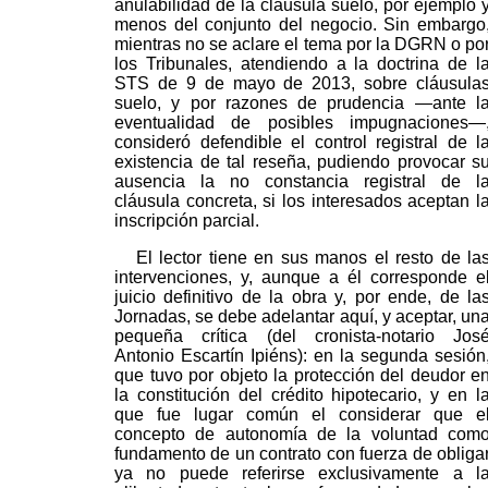
anulabilidad de la cláusula suelo, por ejemplo 
menos del conjunto del negocio. Sin embargo
mientras no se aclare el tema por la DGRN o po
los Tribunales, atendiendo a la doctrina de l
STS de 9 de mayo de 2013, sobre cláusula
suelo, y por razones de prudencia ―ante l
eventualidad de posibles impugnaciones―
consideró defendible el control registral de l
existencia de tal reseña, pudiendo provocar s
ausencia la no constancia registral de l
cláusula concreta, si los interesados aceptan l
inscripción parcial.
El lector tiene en sus manos el resto de la
intervenciones, y, aunque a él corresponde e
juicio definitivo de la obra y, por ende, de la
Jornadas, se debe adelantar aquí, y aceptar, un
pequeña crítica (del cronista-notario Jos
Antonio Escartín Ipiéns): en la segunda sesión
que tuvo por objeto la protección del deudor e
la constitución del crédito hipotecario, y en l
que fue lugar común el considerar que e
concepto de autonomía de la voluntad com
fundamento de un contrato con fuerza de obliga
ya no puede referirse exclusivamente a l