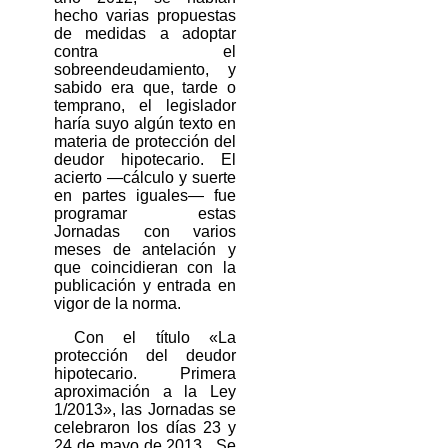
hecho varias propuestas
de medidas a adoptar
contra el
sobreendeudamiento, y
sabido era que, tarde o
temprano, el legislador
haría suyo algún texto en
materia de protección del
deudor hipotecario. El
acierto ―cálculo y suerte
en partes iguales― fue
programar estas
Jornadas con varios
meses de antelación y
que coincidieran con la
publicación y entrada en
vigor de la norma.
Con el título «La
protección del deudor
hipotecario. Primera
aproximación a la Ley
1/2013», las Jornadas se
celebraron los días 23 y
24 de mayo de 2013.
Se