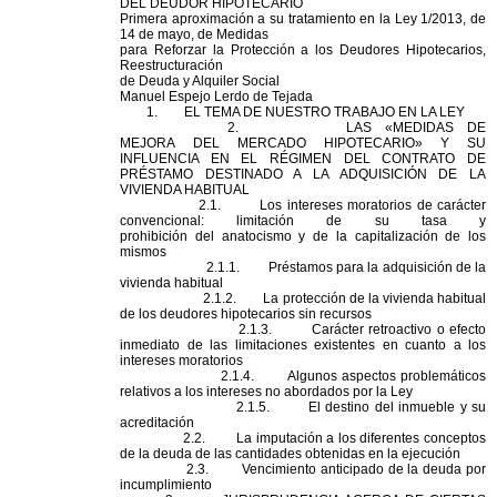
DEL
DEUDOR
HIPOTECARIO
Primera aproximación a su tratamiento en la Ley 1/2013, de
14 de mayo, de Medidas
para Reforzar la
Protección
a los
Deudor
es
Hipotecario
s,
Reestructuración
de Deuda y Alquiler Social
Manuel Espejo Lerdo de Tejada
1. EL TEMA DE NUESTRO TRABAJO EN LA LEY
2. LAS «MEDIDAS DE
MEJORA
DEL
MERCADO
HIPOTECARIO
» Y SU
INFLUENCIA EN EL RÉGIMEN
DEL
CONTRATO DE
PRÉSTAMO DESTINADO A LA ADQUISICIÓN DE LA
VIVIENDA HABITUAL
2.1. Los intereses moratorios de carácter
convencional: limitación de su tasa y
prohibición
del
anatocismo y de la capitalización de los
mismos
2.1.1. Préstamos para la adquisición de la
vivienda habitual
2.1.2. La
protección
de la vivienda habitual
de los
deudor
es
hipotecario
s sin recursos
2.1.3. Carácter retroactivo o efecto
inmediato de las limitaciones existentes en cuanto a los
intereses moratorios
2.1.4. Algunos aspectos problemáticos
relativos a los intereses no abordados por la Ley
2.1.5. El destino
del
inmueble y su
acreditación
2.2. La imputación a los diferentes conceptos
de la deuda de las cantidades obtenidas en la ejecución
2.3. Vencimiento anticipado de la deuda por
incumplimiento