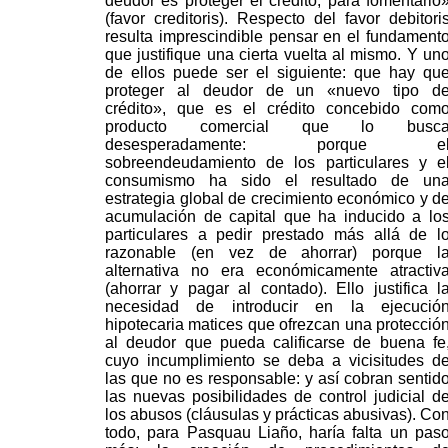
deudor es proteger el crédito, para fomentarlo
(favor creditoris). Respecto del favor debitori
resulta imprescindible pensar en el fundament
que justifique una cierta vuelta al mismo. Y un
de ellos puede ser el siguiente: que hay qu
proteger al deudor de un «nuevo tipo d
crédito», que es el crédito concebido com
producto comercial que lo busc
desesperadamente: porque e
sobreendeudamiento de los particulares y e
consumismo ha sido el resultado de un
estrategia global de crecimiento económico y d
acumulación de capital que ha inducido a lo
particulares a pedir prestado más allá de l
razonable (en vez de ahorrar) porque l
alternativa no era económicamente atractiv
(ahorrar y pagar al contado). Ello justifica l
necesidad de introducir en la ejecució
hipotecaria matices que ofrezcan una protecció
al deudor que pueda calificarse de buena fe
cuyo incumplimiento se deba a vicisitudes d
las que no es responsable: y así cobran sentid
las nuevas posibilidades de control judicial d
los abusos (cláusulas y prácticas abusivas). Co
todo, para Pasquau Liaño, haría falta un pas