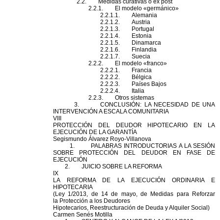
2.2. Medidas curativas o ex post
2.2.1. El mo
del
o «germánico»
2.2.1.1. Alemania
2.2.1.2. Austria
2.2.1.3. Portugal
2.2.1.4. Estonia
2.2.1.5. Dinamarca
2.2.1.6. Finlandia
2.2.1.7. Suecia
2.2.2. El mo
del
o «franco»
2.2.2.1. Francia
2.2.2.2. Bélgica
2.2.2.3. Países Bajos
2.2.2.4. Italia
2.2.3. Otros sistemas
3. CONCLUSIÓN: LA NECESIDAD DE UNA
INTERVENCIÓN A ESCALA COMUNITARIA
VIII
PROTECCIÓN
DEL
DEUDOR
HIPOTECARIO
EN LA
EJECUCIÓN DE LA GARANTÍA
Segismundo Álvarez Royo-
Villanova
1. PALABRAS INTRODUCTORIAS A LA SESIÓN
SOBRE
PROTECCIÓN
DEL
DEUDOR
EN FASE DE
EJECUCIÓN
2. JUICIO SOBRE LA REFORMA
IX
LA REFORMA DE LA EJECUCIÓN ORDINARIA E
HIPOTECARIA
(Ley 1/2013, de 14 de mayo, de Medidas para Reforzar
la
Protección
a los
Deudor
es
Hipotecario
s, Reestructuración de Deuda y Alquiler Social)
Carmen
Senés Motilla