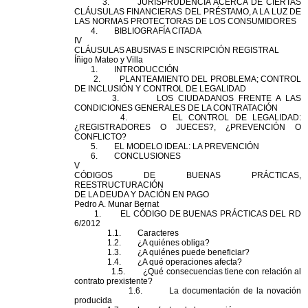
3. JURISPRUDENCIA ACERCA DE CIERTAS
CLÁUSULAS FINANCIERAS
DEL
PRÉSTAMO, A LA LUZ DE
LAS NORMAS PROTECTORAS DE LOS CONSUMIDORES
4. BIBLIOGRAFÍA CITADA
IV
CLÁUSULAS ABUSIVAS E INSCRIPCIÓN REGISTRAL
Íñigo Mateo y Villa
1. INTRODUCCIÓN
2. PLANTEAMIENTO
DEL
PROBLEMA; CONTROL
DE INCLUSIÓN Y CONTROL DE LEGALIDAD
3. LOS CIUDADANOS FRENTE A LAS
CONDICIONES GENERALES DE LA CONTRATACIÓN
4. EL CONTROL DE LEGALIDAD:
¿REGISTRADORES O JUECES?, ¿PREVENCIÓN O
CONFLICTO?
5. EL MO
DEL
O IDEAL: LA PREVENCIÓN
6. CONCLUSIONES
V
CÓDIGOS DE BUENAS PRÁCTICAS,
REESTRUCTURACIÓN
DE LA DEUDA Y DACIÓN EN PAGO
Pedro A.
Munar Bernat
1. EL CÓDIGO DE BUENAS PRÁCTICAS
DEL
RD
6/2012
1.1. Caracteres
1.2. ¿A quiénes obliga?
1.3. ¿A quiénes puede beneficiar?
1.4. ¿A qué operaciones afecta?
1.5. ¿Qué consecuencias tiene con relación al
contrato
prexistente?
1.6. La documentación de la novación
producida