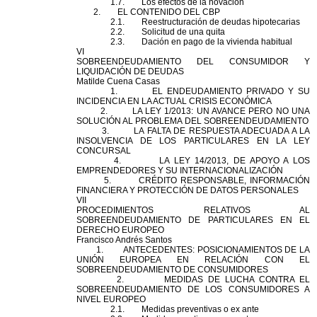
1.7. Los efectos de la novación
2. EL CONTENIDO
DEL
CBP
2.1. Reestructuración de deudas hipotecarias
2.2. Solicitud de una quita
2.3. Dación en pago de la vivienda habitual
VI
SOBREENDEUDAMIENTO
DEL
CONSUMIDOR Y
LIQUIDACIÓN DE DEUDAS
Matilde
Cuena Casas
1. EL ENDEUDAMIENTO PRIVADO Y SU
INCIDENCIA EN LA ACTUAL CRISIS ECONÓMICA
2. LA LEY 1/2013: UN AVANCE PERO NO UNA
SOLUCIÓN AL PROBLEMA
DEL
SOBREENDEUDAMIENTO
3. LA FALTA DE RESPUESTA ADECUADA A LA
INSOLVENCIA DE LOS PARTICULARES EN LA LEY
CONCURSAL
4. LA LEY 14/2013, DE APOYO A LOS
EMPRENDEDORES Y SU INTERNACIONALIZACIÓN
5. CRÉDITO RESPONSABLE, INFORMACIÓN
FINANCIERA Y
PROTECCIÓN
DE DATOS PERSONALES
VII
PROCEDIMIENTOS RELATIVOS AL
SOBREENDEUDAMIENTO DE PARTICULARES EN EL
DERECHO EUROPEO
Francisco Andrés Santos
1. ANTECEDENTES: POSICIONAMIENTOS DE LA
UNIÓN EUROPEA EN RELACIÓN CON EL
SOBREENDEUDAMIENTO DE CONSUMIDORES
2. MEDIDAS DE LUCHA CONTRA EL
SOBREENDEUDAMIENTO DE LOS CONSUMIDORES A
NIVEL EUROPEO
2.1. Medidas preventivas o ex ante