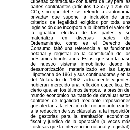
«libertad contractual» con fuerza de Ley para la
partes contratantes (artículos 1.255 y 1.258 de
CC), sino que debe ser referido a «autonomí
privada» que supone la inclusión de uno
criterios de legalidad exigidos por toda un
legislación que incorpora a la libertad el valor d
la igualdad efectiva de las partes y s
materializa en diversas partes de
Ordenamiento, como es el Derecho d
Consumo, faltó una referencia a las funcione
notarial y registral en la constitución de lo
préstamos hipotecarios. Estas, que son la bas
de nuestro sistema inmobiliario desde l
desamortización, materializado en las Leye
Hipotecaria de 1861 y sus continuadoras y en l
del Notariado de 1862, actualmente vigentes
hubieran merecido una reflexión específica. E
cierto que, en los últimos tiempos, la presión de
mundo económico ha tratado de devaluar esto
controles de legalidad mediante imposicione
que afectan a la elección del notario autorizante
a la redacción de sus cláusulas, a la imposició
de gestorías para la tramitación económica
fiscal y jurídica de la operación (a veces má
costosas que la intervención notarial y registral)