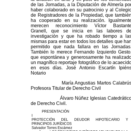
de las Jornadas, a la Diputación de Almería po
haber colaborado en su patrocinio y al Colegi
de Registradores de la Propiedad, que tambié
ha cooperado en su realización. Igualment
merecen reconocimiento Víctor Bastant
Granell, que se inicia en las labores d
investigación y que ha robado tiempo a la
mismas para estar en todos los detalles que ha
permitido que nada fallara en las Jornadas
También lo merece Fernando Izquierdo Gesto
que espontánea y generosamente ha realizad
un magnífico reportaje fotográfico de lo acaecid
en esos días. José Antonio Escartín Ipién
Notario
María Angustias Martos Calabrú
Profesora Titular de Derecho Civil
Álvaro Núñez Iglesias Catedrátic
de Derecho Civil.
PRESENTACIÓN
I
PROTECCIÓN
DEL
DEUDOR
HIPOTECARIO
Y
PRINCIPIOS JURÍDICOS
Salvador Torres
Escámez