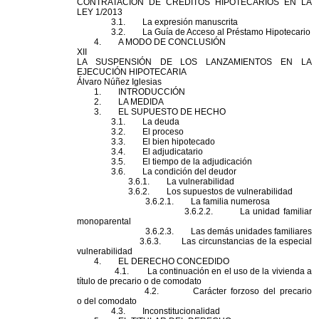
CONTRATACIÓN DE CRÉDITOS
HIPOTECARIO
S EN LA
LEY 1/2013
3.1. La expresión manuscrita
3.2. La Guía de Acceso al Préstamo
Hipotecario
4. A MODO DE CONCLUSIÓN
XII
LA SUSPENSIÓN DE LOS LANZAMIENTOS EN LA
EJECUCIÓN HIPOTECARIA
Álvaro Núñez Iglesias
1. INTRODUCCIÓN
2. LA MEDIDA
3. EL SUPUESTO DE HECHO
3.1. La deuda
3.2. El proceso
3.3. El bien hipotecado
3.4. El adjudicatario
3.5. El tiempo de la adjudicación
3.6. La condición
del
deudor
3.6.1. La vulnerabilidad
3.6.2. Los supuestos de vulnerabilidad
3.6.2.1. La familia numerosa
3.6.2.2. La unidad familiar
monoparental
3.6.2.3. Las demás unidades familiares
3.6.3. Las circunstancias de la especial
vulnerabilidad
4. EL DERECHO CONCEDIDO
4.1. La continuación en el uso de la vivienda a
título de precario o de comodato
4.2. Carácter forzoso
del
precario
o
del
comodato
4.3. Inconstitucionalidad