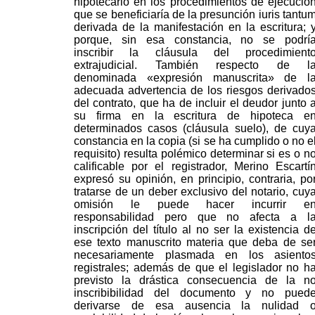
hipotecario en los procedimientos de ejecució
que se beneficiaría de la presunción iuris tantu
derivada de la manifestación en la escritura; 
porque, sin esa constancia, no se podrí
inscribir la cláusula del procedimient
extrajudicial. También respecto de l
denominada «expresión manuscrita» de l
adecuada advertencia de los riesgos derivado
del contrato, que ha de incluir el deudor junto 
su firma en la escritura de hipoteca e
determinados casos (cláusula suelo), de cuy
constancia en la copia (si se ha cumplido o no e
requisito) resulta polémico determinar si es o n
calificable por el registrador, Merino Escartí
expresó su opinión, en principio, contraria, po
tratarse de un deber exclusivo del notario, cuy
omisión le puede hacer incurrir e
responsabilidad pero que no afecta a l
inscripción del título al no ser la existencia d
ese texto manuscrito materia que deba de se
necesariamente plasmada en los asiento
registrales; además de que el legislador no h
previsto la drástica consecuencia de la n
inscribibilidad del documento y no pued
derivarse de esa ausencia la nulidad 