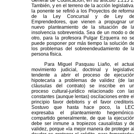
General de Codificación, en su artículo 1.213 2
También, y en el terreno de la acción legislativa
la ponente se refirió a los Proyectos de reform
de la Ley Concursal y de Ley d
Emprendedores, que vienen a propugnar u
nuevo planteamiento de la situación de l
insolvencia sobrevenida. Sea de un modo o d
otro, para la profesora Pulgar Ezquerra no s
puede posponer por más tiempo la solución d
los problemas del sobreendeudamiento de l
persona física.
Para Miguel Pasquau Liaño, el actua
movimiento judicial, doctrinal y legislativ
tendente a abrir el proceso de ejecució
hipotecaria a problemas de validez (de la
cláusulas del contrato) se inscribe en u
proceso cultural-jurídico relacionado con la
constantes (aunque lentas) oscilaciones entre e
principio favor debitoris y el favor creditoris
Sostuvo que hasta hace poco, la LE
expresaba el planteamiento hegemónico
compartido generalmente, de que la ejecució
debe ser inmune a tropiezos causalistas y d
validez, porque «la mejor manera de proteger a