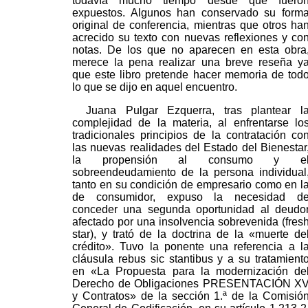
todavía mucho tiempo desde que fuero
expuestos. Algunos han conservado su form
original de conferencia, mientras que otros ha
acrecido su texto con nuevas reflexiones y co
notas. De los que no aparecen en esta obra
merece la pena realizar una breve reseña y
que este libro pretende hacer memoria de tod
lo que se dijo en aquel encuentro.
Juana Pulgar Ezquerra, tras plantear l
complejidad de la materia, al enfrentarse lo
tradicionales principios de la contratación co
las nuevas realidades del Estado del Bienestar
la propensión al consumo y e
sobreendeudamiento de la persona individual
tanto en su condición de empresario como en l
de consumidor, expuso la necesidad d
conceder una segunda oportunidad al deudo
afectado por una insolvencia sobrevenida (fres
star), y trató de la doctrina de la «muerte de
crédito». Tuvo la ponente una referencia a l
cláusula rebus sic stantibus y a su tratamient
en «La Propuesta para la modernización de
Derecho de Obligaciones PRESENTACIÓN X
y Contratos» de la sección 1.ª de la Comisió