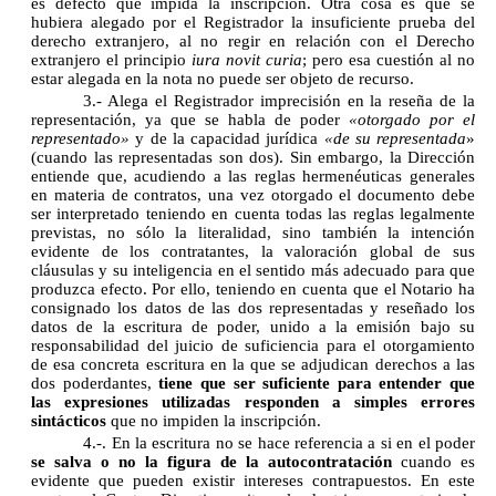
es defecto que impida la inscripción. Otra cosa es que se
hubiera alegado por el Registrador la insuficiente prueba del
derecho extranjero, al no regir en relación con el Derecho
extranjero el principio
iura novit curia
; pero esa cuestión al no
estar alegada en la nota no puede ser objeto de recurso.
3.- Alega el Registrador imprecisión en la reseña de la
representación, ya que se habla de poder
«otorgado por el
representado»
y de la capacidad jurídica
«de su representada
»
(cuando las representadas son dos). Sin embargo, la Dirección
entiende que, acudiendo a las reglas hermenéuticas generales
en materia de contratos, una vez otorgado el documento debe
ser interpretado teniendo en cuenta todas las reglas legalmente
previstas, no sólo la literalidad, sino también la intención
evidente de los contratantes, la valoración global de sus
cláusulas y su inteligencia en el sentido más adecuado para que
produzca efecto. Por ello, teniendo en cuenta que el Notario ha
consignado los datos de las dos representadas y reseñado los
datos de la escritura de poder, unido a la emisión bajo su
responsabilidad del juicio de suficiencia para el otorgamiento
de esa concreta escritura en la que se adjudican derechos a las
dos poderdantes,
tiene que ser suficiente para entender que
las expresiones utilizadas responden a simples errores
sintácticos
que no impiden la inscripción.
4.-. En la escritura no se hace referencia a si en el poder
se salva o no la figura de la autocontratación
cuando es
evidente que pueden existir intereses contrapuestos. En este