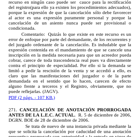
recurso en ningún caso puede ser
cauce para la rectificación
del registro(para ello ya existen los procedimientos adecuados),
porque la expresión de que la cancelación sólo debe favorecer
al actor es una expresión puramente personal y porque la
cancelación de un asiento nunca puede ser provisional o
condicionada.
Comentario:
Quizás lo que existe en este recurso es un
error de enfoque por parte del demandante, de los recurrentes y
del juzgado ordenante de la cancelación. Es indudable que la
expresión contenida en el mandamiento de que se cancele una
inscripción en la medida necesaria para que un acreedor pueda
cobrar, carece de toda trascendencia real pues va directamente
contra el principio de especialidad. Por ello si la demanda se
limitó a pedir la rescisión de la venta y se accedió a ello, es
claro que las manifestaciones del juzgador o de la parte
demandada en el sentido que lo hacen, carecen de efecto
alguno frente a terceros y el Registro, obviamente, que no
puede reflejarlas. (JAGV).
PDF (2 págs. - 107 KB.)
271.
CANCELACIÓN DE ANOTACIÓN PRORROGADA
ANTES DE LA L.E.C. ACTUAL.
R. 5 de diciembre de 2006,
DGRN. BOE de 28 de diciembre de 2006.
Se trata de nuevo de una instancia privada mediante la
que se solicita la cancelación por caducidad de una anotación
preventiva prorrogada con anterioridad a la entrada en vigor de