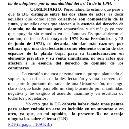
ha de adoptarse por la unanimidad del art 16 de la LPH.
COMENTARIO
: Personalmente estimo que pese a
que la
DG distingue entre las dos clase de actos
, es decir
aquellos que como actos
colectivos son competencia de la
junta
, y aquellos otros que afectan a la
esencia del derecho de
dominio, no da normas para separarlos
, y sin más (y yo creo
que apoyada sin remedio en las famosas Rs que abrieron el
camino, de fecha
5 de mayo de 1970 Sanz Fernández-
y 15
de junio de 1973
), se
decanta, sin dar más razones, por
estimar que una desafectación como elemento común de dos
espacios de la planta baja, para su transformación en
elemento privativo y su venta simultánea, no son actos que
afecten a la esencia del derecho de dominio de los
comuneros
.
La cuestión me toca personalmente, porque planteado el
supuesto, en mi caso, de la desafectación y venta a tercero, de
una parte importante del solar de una Urbanización, no tengo
claro de que baste para ello un simple acuerdo por unanimidad
negativa y he exigido el acuerdo unánime y en escritura de
todos los propietarios.
Yo creo que la DG
debería haber dado unas pautas
para saber cuándo un acto es incluible en un supuesto o en
otro, ya que, en mi opinión,
la presente Rs no arroja
ninguna luz sobre el tema
(JLN)
PDF (2 págs. - 109 KB.)