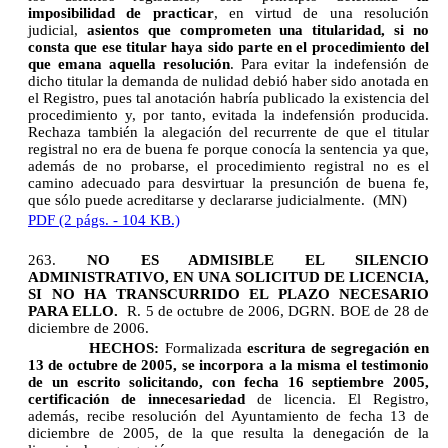
imposibilidad de practicar
, en virtud de una resolución
judicial,
asientos que comprometen una titularidad, si no
consta que ese titular haya sido parte en el procedimiento del
que emana aquella resolución
. Para evitar la indefensión de
dicho titular la demanda de nulidad debió haber sido anotada en
el Registro, pues tal anotación habría publicado la existencia del
procedimiento y, por tanto, evitada la indefensión producida.
Rechaza también la alegación del recurrente de que el titular
registral no era de buena fe porque conocía la sentencia ya que,
además de no probarse, el procedimiento registral no es el
camino adecuado para desvirtuar la presunción de buena fe,
que sólo puede acreditarse y declararse judicialmente. (MN)
PDF (2 págs. - 104 KB.)
263.
NO ES ADMISIBLE EL SILENCIO
ADMINISTRATIVO, EN UNA SOLICITUD DE LICENCIA,
SI NO HA TRANSCURRIDO EL PLAZO NECESARIO
PARA ELLO.
R. 5 de octubre de 2006, DGRN. BOE de 28 de
diciembre de 2006.
HECHOS:
Formalizada
escritura de segregación en
13 de octubre de 2005, se incorpora a la misma el testimonio
de un escrito solicitando, con fecha 16 septiembre 2005,
certificación de innecesariedad
de licencia. El Registro,
además, recibe resolución del Ayuntamiento de fecha 13 de
diciembre de 2005, de la que resulta la denegación de la