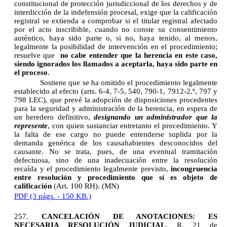
constitucional de protección jurisdiccional de los derechos y de
interdicción de la indefensión procesal, exige que la calificación
registral se extienda a comprobar si el titular registral afectado
por el acto inscribible, cuando no conste su consentimiento
auténtico, haya sido parte o, si no, haya tenido, al menos,
legalmente la posibilidad de intervención en el procedimiento;
resuelve que
no cabe entender que la herencia en este caso,
siendo ignorados los llamados a aceptarla, haya sido parte en
el proceso
.
Sostiene que se ha omitido el procedimiento legalmente
establecido al efecto (arts. 6-4, 7-5, 540, 790-1, 7912-2.º, 797 y
798 LEC), que prevé la adopción de disposiciones procedentes
para la seguridad y administración de la herencia, en espera de
un heredero definitivo,
designando un administrador que la
represente
, con quien sustanciar entretanto el procedimiento. Y
la falta de ese cargo no puede entenderse suplida por la
demanda genérica de los causahabientes desconocidos del
causante. No se trata, pues, de una eventual tramitación
defectuosa, sino de una inadecuación entre la resolución
recaída y el procedimiento legalmente previsto,
incongruencia
entre resolución y procedimiento que sí es objeto de
calificación
(Art. 100 RH). (MN)
PDF (3 págs. - 150 KB.)
257.
CANCELACIÓN DE ANOTACIONES: ES
NECESARIA RESOLUCIÓN JUDICIAL
.
R. 21 de