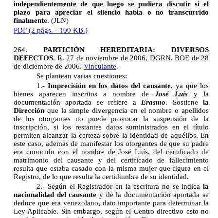
independientemente de que luego se pudiera discutir si el
plazo para apreciar el silencio había o no transcurrido
finalmente
. (JLN
)
PDF (2 págs. - 100 KB.)
264.
PARTICIÓN HEREDITARIA: DIVERSOS
DEFECTOS
.
R. 27 de noviembre de 2006, DGRN. BOE de 28
de diciembre de 2006.
Vinculante
.
Se plantean varias cuestiones:
1.-
Imprecisión en los datos del causante
, ya que los
bienes aparecen inscritos a nombre de
José Luís
y la
documentación aportada se refiere a
Erasmo
. Sostiene
la
Dirección
que la simple divergencia en el nombre o apellidos
de los otorgantes no puede provocar la suspensión de la
inscripción, si los restantes datos suministrados en el título
permiten alcanzar la certeza sobre la identidad de aquéllos. En
este caso, además de manifestar los otorgantes de que su padre
era conocido con el nombre de José Luís, del certificado de
matrimonio del causante y del certificado de fallecimiento
resulta que estaba casado con la misma mujer que figura en el
Registro, de lo que resulta la certidumbre de su identidad.
2.- Según el Registrador en la escritura no se indica
la
nacionalidad del causante
y de la documentación aportada se
deduce que era venezolano, dato importante para determinar la
Ley Aplicable. Sin embargo, según el Centro directivo esto no