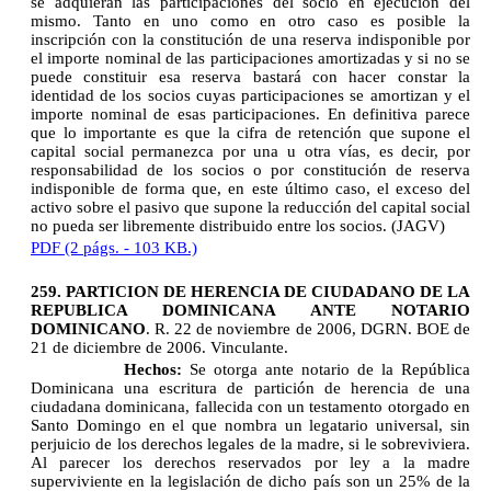
se adquieran las participaciones del socio en ejecución del
mismo. Tanto en uno como en otro caso es posible la
inscripción con la constitución de una reserva indisponible por
el importe nominal de las participaciones amortizadas y si no se
puede constituir esa reserva bastará con hacer constar la
identidad de los socios cuyas participaciones se amortizan y el
importe nominal de esas participaciones. En definitiva parece
que lo importante es que la cifra de retención que supone el
capital social permanezca por una u otra vías, es decir, por
responsabilidad de los socios o por constitución de reserva
indisponible de forma que, en este último caso, el exceso del
activo sobre el pasivo que supone la reducción del capital social
no pueda ser libremente distribuido entre los socios. (JAGV)
PDF (2 págs. - 103 KB.)
259. PARTICION DE HERENCIA DE CIUDADANO DE LA
REPUBLICA DOMINICANA ANTE NOTARIO
DOMINICANO
. R. 22 de noviembre de 2006, DGRN. BOE de
21 de diciembre de 2006. Vinculante.
Hechos:
Se otorga ante notario de la República
Dominicana una escritura de partición de herencia de una
ciudadana dominicana, fallecida con un testamento otorgado en
Santo Domingo en el que nombra un legatario universal, sin
perjuicio de los derechos legales de la madre, si le sobreviviera.
Al parecer los derechos reservados por ley a la madre
superviviente en la legislación de dicho país son un 25% de la