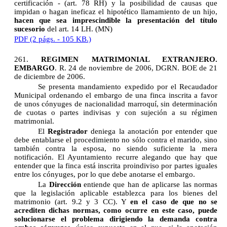
certificación - (art. 78 RH) y la posibilidad de causas que
impidan o hagan ineficaz el hipotético llamamiento de un hijo,
hacen que sea imprescindible la presentación del título
sucesorio
del art. 14 LH. (MN)
PDF (2 págs. - 105 KB.)
261.
REGIMEN MATRIMONIAL EXTRANJERO.
EMBARGO
. R. 24 de noviembre de 2006, DGRN. BOE de 21
de diciembre de 2006.
Se presenta mandamiento expedido por el Recaudador
Municipal ordenando el embargo de una finca inscrita a favor
de unos cónyuges de nacionalidad marroquí, sin determinación
de cuotas o partes indivisas y con sujeción a su régimen
matrimonial.
El
Registrador
deniega la anotación por entender que
debe entablarse el procedimiento no sólo contra el marido, sino
también contra la esposa, no siendo suficiente la mera
notificación. El Ayuntamiento recurre alegando que hay que
entender que la finca está inscrita proindiviso por partes iguales
entre los cónyuges, por lo que debe anotarse el embargo.
La
Dirección
entiende que han de aplicarse las normas
que la legislación aplicable establezca para los bienes del
matrimonio (art. 9.2 y 3 CC). Y
en el caso de que no se
acrediten dichas normas, como ocurre en este caso, puede
solucionarse el problema dirigiendo la demanda contra