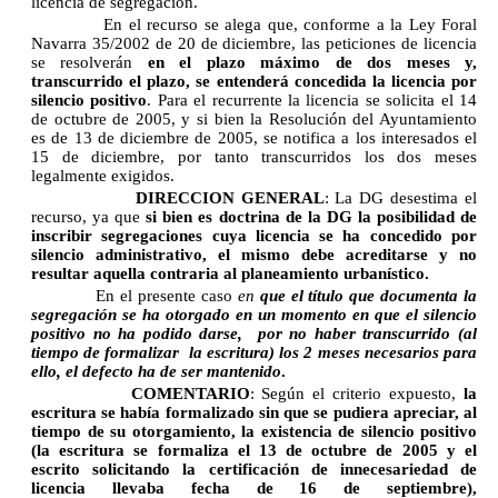
licencia de segregación.
En el recurso se alega que, conforme a la Ley Foral
Navarra 35/2002 de 20 de diciembre, las peticiones de licencia
se resolverán
en el plazo máximo de dos meses y,
transcurrido el plazo, se entenderá concedida la licencia por
silencio positivo
. Para el recurrente la licencia se solicita el 14
de octubre de 2005, y si bien la Resolución del Ayuntamiento
es de 13 de diciembre de 2005, se notifica a los interesados el
15 de diciembre, por tanto transcurridos los dos meses
legalmente exigidos.
DIRECCION GENERAL
: La DG desestima el
recurso, ya que
si bien es doctrina de la DG la posibilidad de
inscribir segregaciones cuya licencia se ha concedido por
silencio administrativo, el mismo debe acreditarse y no
resultar aquella contraria al planeamiento urbanístico.
En el presente caso
en
que el título que documenta la
segregación se ha otorgado en un momento en que el silencio
positivo no ha podido darse,
por no haber transcurrido (al
tiempo de formalizar
la escritura) los 2 meses necesarios para
ello, el defecto ha de ser mantenido
.
COMENTARIO
: Según el criterio expuesto,
la
escritura se había formalizado sin que se pudiera apreciar, al
tiempo de su otorgamiento, la existencia de silencio positivo
(la escritura se formaliza el 13 de octubre de 2005 y el
escrito solicitando la certificación de innecesariedad de
licencia llevaba fecha de 16 de septiembre),