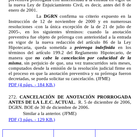
la nueva Ley de Enjuiciamiento Civil, es decir, antes del 8 de
enero de 2001.
La
DGRN
confirma su criterio expuesto en la
Instrucción de 12 de noviembre de 2000 y en numerosas
resoluciones -con la única excepción de la de 21 de julio de
2005-, en los siguientes términos: cuando la anotación
preventiva fue objeto de prórroga con anterioridad a la entrada
en vigor de la nueva redacción del artículo 86 de la Ley
Hipotecaria, queda sometida a
prórroga indefinida
en los
términos del artículo 199.2 del Reglamento Hipotecario, de
manera que
no cabe la cancelación por caducidad de la
misma
, sin perjuicio de que, una vez transcurridos seis meses,
computados desde la emisión de la resolución judicial firme en
el proceso en que la anotación preventiva y su prórroga fueron
decretadas, se pueda solicitar su cancelación. (JFME)
PDF (4 págs. - 184 KB.)
272.
CANCELACIÓN DE ANOTACIÓN PRORROGADA
ANTES DE LA L.E.C. ACTUAL.
R. 5 de diciembre de 2006,
DGRN. BOE de 30 de diciembre de 2006.
Similar a la anterior. (JFME)
PDF (3 págs. - 129 KB.)