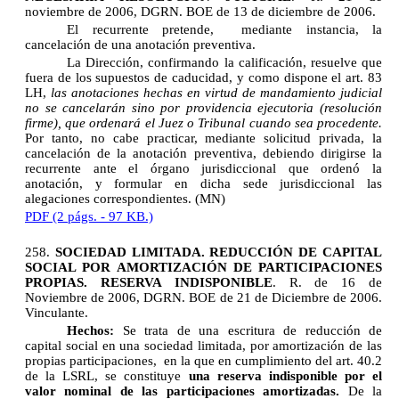
noviembre de 2006, DGRN. BOE de 13 de diciembre de 2006.
El recurrente pretende, mediante instancia, la
cancelación de una anotación preventiva.
La Dirección, confirmando la calificación, resuelve que
fuera de los supuestos de caducidad, y como dispone el art. 83
LH,
las anotaciones hechas en virtud de mandamiento judicial
no se cancelarán sino por providencia ejecutoria (resolución
firme), que ordenará el Juez o Tribunal cuando sea procedente.
Por tanto, no cabe practicar, mediante solicitud privada, la
cancelación de la anotación preventiva, debiendo dirigirse la
recurrente ante el órgano jurisdiccional que ordenó la
anotación, y formular en dicha sede jurisdiccional las
alegaciones correspondientes. (MN)
PDF (2 págs. - 97 KB.)
258.
SOCIEDAD LIMITADA. REDUCCIÓN DE CAPITAL
SOCIAL POR AMORTIZACIÓN DE PARTICIPACIONES
PROPIAS. RESERVA INDISPONIBLE
. R. de 16 de
Noviembre de 2006, DGRN. BOE de 21 de Diciembre de 2006.
Vinculante.
Hechos:
Se trata de una escritura de reducción de
capital social en una sociedad limitada, por amortización de las
propias participaciones, en la que en cumplimiento del art. 40.2
de la LSRL, se constituye
una reserva indisponible por el
valor nominal de las participaciones amortizadas.
De la