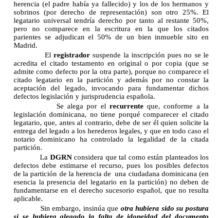
herencia (el padre había ya fallecido) y los de los hermanos y
sobrinos (por derecho de representación) son otro 25%. El
legatario universal tendría derecho por tanto al restante 50%,
pero no comparece en la escritura en la que los citados
parientes se adjudican el 50% de un bien inmueble sito en
Madrid.
El
registrador
suspende la inscripción pues no se le
acredita el citado testamento en original o por copia (que se
admite como defecto por la otra parte), porque no comparece el
citado legatario en la partición y además por no constar la
aceptación del legado, invocando para fundamentar dichos
defectos legislación y jurisprudencia española.
Se alega por el
recurrente
que, conforme a la
legislación dominicana, no tiene porqué comparecer el citado
legatario, que, antes al contrario, debe de ser él quien solicite la
entrega del legado a los herederos legales, y que en todo caso el
notario dominicano ha controlado la legalidad de la citada
partición.
La
DGRN
considera que tal como están planteados los
defectos debe estimarse el recurso, pues los posibles defectos
de la partición de la herencia de una ciudadana dominicana (en
esencia la presencia del legatario en la partición) no deben de
fundamentarse en el derecho sucesorio español, que no resulta
aplicable.
Sin embargo, insinúa que
otra hubiera sido su postura
si se hubiera alegado la falta de idoneidad del documento