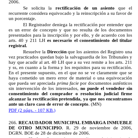
2006.
Se solicita la
rectificación de un asiento
que el
recurrente considera equivocado y la reinscripción a su favor de
un porcentaje.
El Registrador deniega la rectificación por entender que
es un error de concepto y que no resulta de los documentos
presentados para la inscripción y por ello, y de acuerdo con los
arts. 40 y 211 LH
es necesario el consentimiento del titular
registral.
Resuelve la
Dirección
que los asientos del Registro una
vez practicados quedan bajo la salvaguardia de los Tribunales y
hay que acudir al art. 40 LH que a su vez remite a los arts. 211
y ss, en cuanto a la forma y los requisitos para su rectificación.
En el presente supuesto, en el que no se ve claramente que se
haya cometido un mero error de material o una equivocación
que pueda ser apreciada
prima facie
por documentos auténticos
sin intervención de los interesados,
no puede el vendedor sin
consentimiento del comprador o resolución judicial firme
alcanzar la rectificación pretendida, ya que nos encontramos
ante un claro caso de error de concepto
.
(MN)
PDF (2 págs. - 107 KB.)
266.
RECAUDADOR MUNICIPAL EMBARGA INMUEBLE
DE OTRO MUNICIPIO
. R. 29 de noviembre de 2006,
DGRN. BOE de 28 de diciembre de 2006.