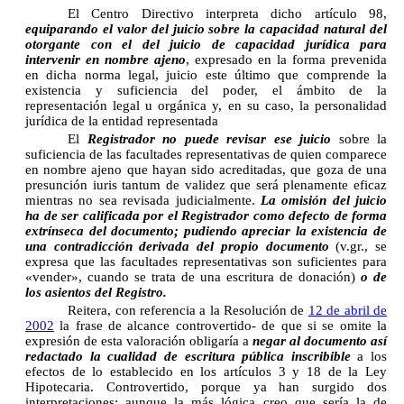
El Centro Directivo interpreta dicho artículo 98,
equiparando el valor del juicio sobre la capacidad natural del
otorgante con el del juicio de capacidad jurídica para
intervenir en nombre ajeno
, expresado en la forma prevenida
en dicha norma legal, juicio este último que comprende la
existencia y suficiencia del poder, el ámbito de la
representación legal u orgánica y, en su caso, la personalidad
jurídica de la entidad representada
El
Registrador no puede revisar ese juicio
sobre la
suficiencia de las facultades representativas de quien comparece
en nombre ajeno que hayan sido acreditadas, que goza de una
presunción iuris tantum de validez que será plenamente eficaz
mientras no sea revisada judicialmente.
La omisión del juicio
ha de ser calificada por el Registrador como defecto de forma
extrínseca del documento; pudiendo apreciar la existencia de
una contradicción derivada del propio documento
(v.gr., se
expresa que las facultades representativas son suficientes para
«vender», cuando se trata de una escritura de donación)
o de
los asientos del Registro.
Reitera, con referencia a la Resolución de
12 de abril de
2002
la frase de alcance controvertido- de que si se omite la
expresión de esta valoración obligaría a
negar al documento así
redactado la cualidad de escritura pública inscribible
a los
efectos de lo establecido en los artículos 3 y 18 de la Ley
Hipotecaria. Controvertido, porque ya han surgido dos
interpretaciones: aunque la más lógica creo que sería la de