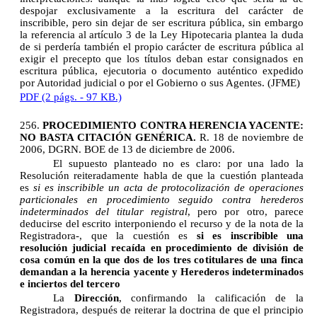
despojar exclusivamente a la escritura del carácter de
inscribible, pero sin dejar de ser escritura pública, sin embargo
la referencia al artículo 3 de la Ley Hipotecaria plantea la duda
de si perdería también el propio carácter de escritura pública al
exigir el precepto que los títulos deban estar consignados en
escritura pública, ejecutoria o documento auténtico expedido
por Autoridad judicial o por el Gobierno o sus Agentes. (JFME)
PDF (2 págs. - 97 KB.)
256.
PROCEDIMIENTO CONTRA HERENCIA YACENTE:
NO BASTA CITACIÓN GENÉRICA.
R. 18 de noviembre de
2006, DGRN. BOE de 13 de diciembre de 2006.
El supuesto planteado no es claro: por una lado la
Resolución reiteradamente habla de que la cuestión planteada
es 
si es inscribible un acta de protocolización de operaciones
particionales en procedimiento seguido contra herederos
indeterminados del titular registral
, pero por otro, parece
deducirse del escrito interponiendo el recurso y de la nota de la
Registradora-, que la cuestión es
si es inscribible una
resolución judicial recaída en procedimiento de división de
cosa común en la que dos de los tres cotitulares de una finca
demandan a la herencia yacente y Herederos indeterminados
e inciertos del tercero
La
Dirección
, confirmando la calificación de la
Registradora, después de reiterar la doctrina de que el principio