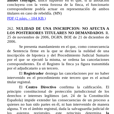
ambos cónyuges
, único supuesto en el que, si la anotación
concluyera con la venta forzosa de la finca, el funcionario
correspondiente podría actuar en representación de ambos
titulares en caso de rebeldía. (MN)
PDF (2 págs. - 104 KB.)
262.
NULIDAD DE UNA INSCRIPCION: NO AFECTA A
LOS POSTERIORES TITULARES NO DEMANDADOS
. R.
25 de noviembre de 2006, DGRN. BOE de 21 de diciembre de
2006.
Se presenta mandamiento en el que, como consecuencia
de Sentencia firme en la que se declara la nulidad de una
inscripción de hipoteca y del Procedimiento Judicial Sumario
por el que se ejecutó la misma, se ordena las cancelaciones
correspondientes. En el Registro la finca ya figura transmitida
por el adjudicatario a un tercero.
El
Registrador
deniega las cancelaciones por no haber
intervenido en el procedimiento este tercero que es el actual
titular registral.
El
Centro Directivo
confirma la calificación. El
principio constitucional de protección jurisdiccional de los
derechos e intereses legítimos (art. 24 de la Constitución
Española) impide extender las consecuencias de un proceso a
quienes no han sido partes en él, ni han intervenido de manera
alguna. Y en el ámbito registral, dada la salvaguardia judicial de
los asientos registrales, este principio determina
la