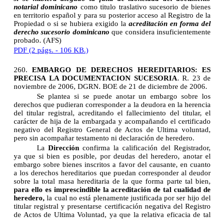
notarial dominicano
como titulo traslativo sucesorio de bienes
en territorio español y para su posterior acceso al Registro de la
Propiedad o si se hubiera exigido la
acreditación en forma del
derecho sucesorio dominicano
que considera insuficientemente
probado. (AFS)
PDF (2 págs. - 106 KB.)
260.
EMBARGO DE DERECHOS HEREDITARIOS: ES
PRECISA LA DOCUMENTACION SUCESORIA
.
R. 23 de
noviembre de 2006, DGRN. BOE de 21 de diciembre de 2006.
Se plantea si se puede anotar un embargo sobre los
derechos que pudieran corresponder a la deudora en la herencia
del titular registral, acreditando el fallecimiento del titular, el
carácter de hija de la embargada y acompañando el certificado
negativo del Registro General de Actos de Ultima voluntad,
pero sin acompañar testamento ni declaración de heredero.
La
Dirección
confirma la calificación del Registrador,
ya que si bien es posible, por deudas del heredero, anotar el
embargo sobre bienes inscritos a favor del causante, en cuanto
a los derechos hereditarios que puedan corresponder al deudor
sobre la total masa hereditaria de la que forma parte tal bien,
para ello es imprescindible la acreditación de tal cualidad de
heredero,
la cual no está plenamente justificada por ser hijo del
titular registral y presentarse certificación negativa del Registro
de Actos de Ultima Voluntad, ya que la relativa eficacia de tal