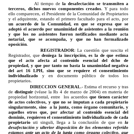
Al tiempo de
la desafectación se transmiten a
terceros, dichos nuevos componentes creados
. Y para todo
ello comparecen, el Presidente de la Comunidad de Propietarios
y el adquirente, estando el primero facultado para el acto, por
un acuerdo de la Comunidad, en que se expresa que se
adoptó el acuerdo por unanimidad de asistentes a la reunión
y que los no asistentes fueron notificados mediante acta
notarial, que se acompaña, y que no han formalizado
oposición
.
REGISTRADOR
: La cuestión que suscita el
Registrador, que
deniega la inscripción, es la de que estima
que el acto afecta al contenido esencial del dcho de
propiedad, y que por tanto no basta la unanimidad negativa
del art 16 LPH, sino que se requiere el consentimiento
individualizado
y en documento público de todos los
propietarios.
DIRECCION GENERAL
.- Estima el recurso y tras
de
distinguir
(véase la Rs 4 de marzo de 2004) en materia de
propiedad horizontal, entre
los acuerdos
que tienen carácter
de actos colectivos, y que no se imputan a cada propietario
singularmente, sino
a la junta, como órgano comunitario, y
aquellos otros que, por afectar al contenido esencial del
dominio, requieren el consentimiento individualizado de cada
propietario
uti singuli, llega a la conclusión de que en
la
desafectación y ulterior disposición de los elementos referido
estamos ante un acto de la junta como órgano colectivo, que