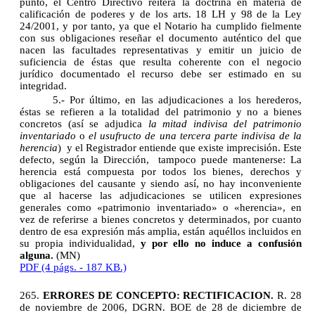
punto, el Centro Directivo reitera la doctrina en materia de
calificación de poderes y de los arts. 18 LH y 98 de la Ley
24/2001, y por tanto, ya que el Notario ha cumplido fielmente
con sus obligaciones reseñar el documento auténtico del que
nacen las facultades representativas y emitir un juicio de
suficiencia de éstas que resulta coherente con el negocio
jurídico documentado el recurso debe ser estimado en su
integridad.
5.- Por último, en las adjudicaciones a los herederos,
éstas se refieren a la totalidad del patrimonio y no a bienes
concretos (así se adjudica
la mitad indivisa del patrimonio
inventariado
o
el usufructo de una tercera parte indivisa de la
herencia
) y el Registrador entiende que existe imprecisión. Este
defecto, según la Dirección, tampoco puede mantenerse: La
herencia está compuesta por todos los bienes, derechos y
obligaciones del causante y siendo así, no hay inconveniente
que al hacerse las adjudicaciones se utilicen expresiones
generales como «patrimonio inventariado» o «herencia», en
vez de referirse a bienes concretos y determinados, por cuanto
dentro de esa expresión más amplia, están aquéllos incluidos en
su propia individualidad,
y por ello no induce a confusión
alguna.
(MN)
PDF (4 págs. - 187 KB.)
265.
ERRORES DE CONCEPTO: RECTIFICACION.
R. 28
de noviembre de 2006, DGRN. BOE de 28 de diciembre de