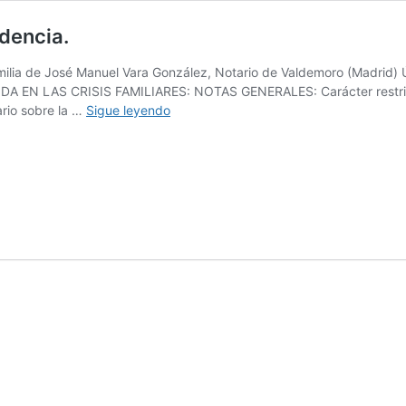
udencia.
amilia de José Manuel Vara González, Notario de Valdemoro (Madr
 EN LAS CRISIS FAMILIARES: NOTAS GENERALES: Carácter restrictivo
Vivienda
rio sobre la …
Sigue leyendo
y
Derecho
de
Familia:
Jurisprudencia.