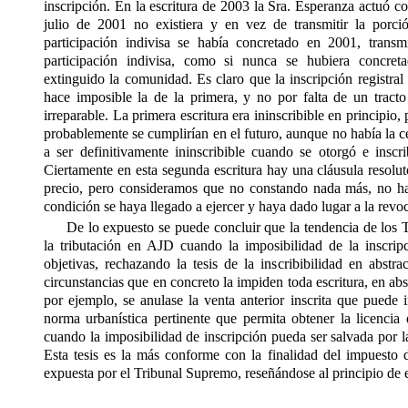
inscripción. En la escritura de 2003 la Sra. Esperanza actuó co
julio de 2001 no existiera y en vez de transmitir la porc
participación indivisa se había concretado en 2001, trans
participación indivisa, como si nunca se hubiera concre
extinguido la comunidad. Es claro que la inscripción registral
hace imposible la de la primera, y no por falta de un tracto
irreparable. La primera escritura era ininscribible en principio, 
probablemente se cumplirían en el futuro, aunque no había la c
a ser definitivamente ininscribible cuando se otorgó e inscri
Ciertamente en esta segunda escritura hay una cláusula resolut
precio, pero consideramos que no constando nada más, no h
condición se haya llegado a ejercer y haya dado lugar a la revoc
De lo expuesto se puede concluir que la tendencia de los T
la tributación en AJD cuando la imposibilidad de la inscrip
objetivas, rechazando la tesis de la inscribibilidad en abstra
circunstancias que en concreto la impiden toda escritura, en abstr
por ejemplo, se anulase la venta anterior inscrita que puede 
norma urbanística pertinente que permita obtener la licencia
cuando la imposibilidad de inscripción pueda ser salvada por l
Esta tesis es la más conforme con la finalidad del impuesto
expuesta por el Tribunal Supremo, reseñándose al principio de e