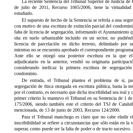
La reciente Sentencia del Tribunal Superior de Justicia de
de julio de 2011, Recurso 1065/2006, tiene la virtualidad
estudiado.
El supuesto de hecho de la Sentencia se refería a una segr
con motivo de una escritura de extinción parcial del condomini
falta de licencia de segregación, informando el Ayuntamiento q
sita en suelo urbanizable incluido en un sector, no pudién
licencia de parcelación en dicho terreno, delimitado por 
mientras no se encuentra aprobado el correspondiente programa 
Ante ello se otorgó una posterior escritura en la que e
adjudicatario en la anterior, vendió su originaria participaci
considerando ineficaz la primera escritura de segregación
condominio.
De entrada, el Tribunal plantea el problema de si
,
par
segregación de finca otorgada en escritura pública
,
basta la ins
por el contrario, es necesario que dicha inscribilidad sea real y
primer criterio lo mantuvo el Tribunal en su Sentencia de 1 
175/2006, siendo también este el criterio del TSJ de Cataluñ
mencionada, de 13 de junio de 2003, Recurso 124/2000.
Para el Tribunal manchego es claro que no cabe eludir e
inscribibilidad se refiere a circunstancias que sólo están en la
superar, como puede ser la falta de poder o de tracto sucesivo.