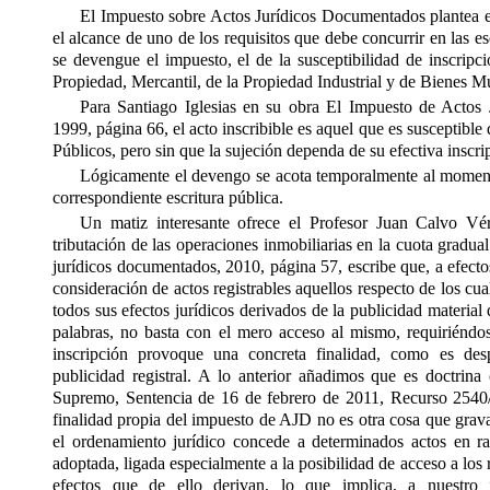
El Impuesto sobre Actos Jurídicos Documentados plantea e
el alcance de uno de los requisitos que debe concurrir en las es
se devengue el impuesto, el de la susceptibilidad de inscripci
Propiedad, Mercantil, de la Propiedad Industrial y de Bienes M
Para Santiago Iglesias en su obra El Impuesto de Actos 
1999, página 66, el acto inscribible es aquel que es susceptible
Públicos, pero sin que la sujeción dependa de su efectiva inscrip
Lógicamente el devengo se acota temporalmente al moment
correspondiente escritura pública.
Un matiz interesante ofrece el Profesor Juan Calvo Vé
tributación de las operaciones inmobiliarias en la cuota gradua
jurídicos documentados, 2010, página 57, escribe que, a efecto
consideración de actos registrables aquellos respecto de los cua
todos sus efectos jurídicos derivados de la publicidad material 
palabras, no basta con el mero acceso al mismo, requiriéndo
inscripción provoque una concreta finalidad, como es desp
publicidad registral. A lo anterior añadimos que es doctrina
Supremo, Sentencia de 16 de febrero de 2011, Recurso 2540/2
finalidad propia del impuesto de AJD no es otra cosa que grava
el ordenamiento jurídico concede a determinados actos en ra
adoptada, ligada especialmente a la posibilidad de acceso a los r
efectos que de ello derivan, lo que implica, a nuestro 