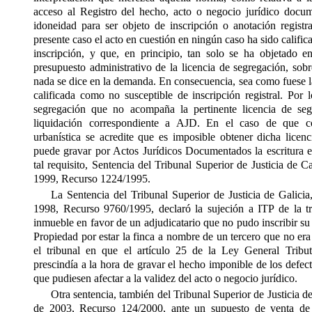
acceso al Registro del hecho, acto o negocio jurídico docum
idoneidad para ser objeto de inscripción o anotación registra
presente caso el acto en cuestión en ningún caso ha sido califi
inscripción, y que, en principio, tan solo se ha objetado e
presupuesto administrativo de la licencia de segregación, sob
nada se dice en la demanda. En consecuencia, sea como fuese l
calificada como no susceptible de inscripción registral. Por l
segregación que no acompaña la pertinente licencia de seg
liquidación correspondiente a AJD. En el caso de que c
urbanística se acredite que es imposible obtener dicha licen
puede gravar por Actos Jurídicos Documentados la escritura e
tal requisito, Sentencia del Tribunal Superior de Justicia de 
1999, Recurso 1224/1995.
La Sentencia del Tribunal Superior de Justicia de Galici
1998,
Recurso 9760/1995, declaró la sujeción
a
ITP de la t
inmueble en favor de un adjudicatario que no pudo inscribir su t
Propiedad por estar la finca a nombre de un tercero que no era
el tribunal en que el artículo 25 de la Ley General Tribut
prescindía a la hora de gravar el hecho imponible de los defec
que pudiesen afectar a la validez del acto o negocio jurídico.
Otra sentencia, también del Tribunal Superior de Justicia d
de 2003, Recurso 124/2000, ante un supuesto de venta de