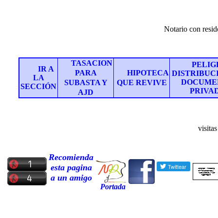
Joaquín Z
Notario con residencia
TASACION
PELIG
IR A
PARA
HIPOTECA
DISTRIBUC
LA
DOCUME
SUBASTA Y
QUE REVIVE
SECCIÓN
PRIVA
AJD
visitas
Recomienda
esta pagina
a un amigo
Portada