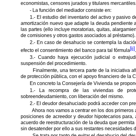
economistas, censores jurados y titulares mercantiles
- La función del mediador consiste en:
1.- El estudio del inventario del activo y pasivo
amortización nuevo que adapte la deuda pendiente a
las partes (ello incluye moratorias, quitas, alargam
de comisiones y otros gastos asociados al préstamo).
2.- En caso de desahucio se contempla la dación
[ii]
efecto el consentimiento del banco para tal fórmula
.
3.- Cuando haya ejecución judicial o extrajud
suspensión del procedimiento.
Finalmente, una tercera parte de la iniciativa 
de protección pública, con el apoyo financiero de la
En concreto la Consejería de Vivienda se propon
1.- La recompra de las viviendas de pro
sobreendeudamiento, con liberación del mismo.
2.- El deudor desahuciado podrá acceder con pre
Ahora nos vamos a centrar en los dos primeros as
posiciones de acreedor y deudor hipotecarios para, a
acuerdo de reestructuración de la deuda que permita a
sin desatender por ello a sus restantes necesidades d
Se trata por tanto de evitar el desahucio del deu