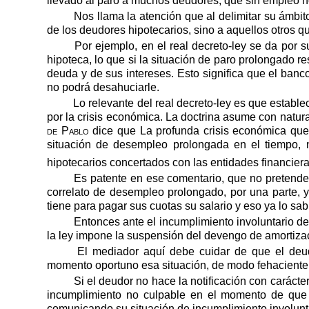
llevado al paro a muchos deudores, que sin empleo no
Nos llama la atención que al delimitar su ámbit
de los deudores hipotecarios, sino a aquellos otros q
Por ejemplo, en el real decreto-ley se da por 
hipoteca, lo que si la situación de paro prolongado r
deuda y de sus intereses. Esto significa que el banc
no podrá desahuciarle.
Lo relevante del real decreto-ley es que establ
por la crisis económica. La doctrina asume con natur
de Pablo
dice que La profunda crisis económica qu
situación de desempleo prolongada en el tiempo, 
hipotecarios concertados con las entidades financiera
Es patente en ese comentario, que no pretende si
correlato de desempleo prolongado, por una parte, y 
tiene para pagar sus cuotas su salario y eso ya lo sab
Entonces ante el incumplimiento involuntario d
la ley impone la suspensión del devengo de amortizac
El mediador aquí debe cuidar de que el deud
momento oportuno esa situación, de modo fehaciente, 
Si el deudor no hace la notificación con caráct
incumplimiento no culpable en el momento de que 
comunicando su situación de incumplimiento involunta