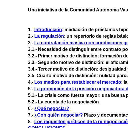
Una iniciativa de la Comunidad Autónoma Vasca
1.-
Introducción
: mediación de préstamos hip
2.-
La regulación
: un repertorio de reglas bási
3.-
La contratación masiva con condiciones g
3.1.- Necesidad de distinguir entre contrato 
3.2.- Primer motivo de distinción: formación d
3.3.- Segundo motivo de distinción: el aflorami
3.4.- Tercer motivo de distinción: desigualdad 
3.5. Cuarto motivo de distinción: nulidad parci
4.-
Los medios para restablecer el mercado
: l
5.-
La promoción de la posición negociadora 
5.1.- La crisis como fuerza mayor: una buena 
5.2.- La cuenta de la negociación
6.-
¿Qué negociar?
7.-
¿Con quién negociar?
Plazo y documentaci
8.-
Los requisitos jurídicos de la re-negociaci