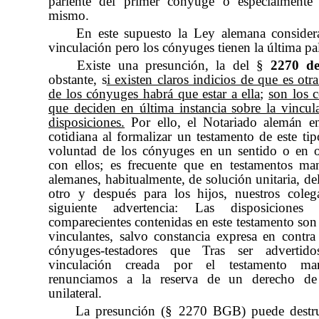
pariente del primer cónyuge o especialmente
mismo.
E
n este supuesto la Ley alemana consider
vinculación pero los cónyuges tienen la última pa
Existe una presunción, la del §
2270 d
obstante,
s
i existen claros indicios de que es otr
de los cónyuges habrá que estar a ella
;
son los 
que deciden en última instancia sobre la vincul
disposiciones.
Por ello, el Notariado alemán en
cotidiana al formalizar un testamento de este tipo
voluntad de los cónyuges en un sentido o en o
con ellos; es frecuente que en testamentos m
alemanes, habitualmente, de solución unitaria, de
otro y después para los hijos, nuestros cole
siguiente advertencia: Las disposicione
comparecientes contenidas en este testamento son 
vinculantes, salvo constancia expresa en contra
cónyuges-testadores que 
Tras ser advertid
vinculación creada por el testamento ma
renunciamos a la reserva de un derecho de
unilateral.
La presunción (§ 2270 BGB) puede destru