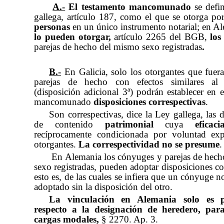
A.-
El testamento mancomunado
se defi
gallega, artículo 187, como el que se otorga po
personas
en un único instrumento notarial; en A
lo pueden otorgar,
artículo 2265 del BGB,
lo
parejas de hecho del mismo sexo registradas
.
B.-
En Galicia, solo l
os otorgantes que fuer
parejas de hecho con efectos similares al
(disposición adicional 3ª) podrán establecer en e
mancomunado
disposiciones correspectivas
.
Son correspectivas, dice la Ley gallega, las 
de contenido
patrimonial
cuya
eficaci
recíprocamente condicionada por voluntad exp
otorgantes.
La correspectividad no se presume
.
En Alemania los cónyuges y parejas de hec
sexo registradas, pueden adoptar disposiciones co
esto es, de las cuales se infiera que un cónyuge n
adoptado sin la disposición del otro.
La vinculación en Alemania solo es p
respecto a la designación de heredero, par
cargas modales,
§
2270. Ap. 3.