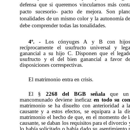
defensa que si queremos vincularnos más cont
pacto sucesorio- pacto de mejora. Son planos
tonalidades de un mismo color y la autonomía de
debe comprender todas las tonalidades.
4º. -
Los cónyuges A y B con hijos
recíprocamente el usufructo universal y le
ganancial a su hijo C. Disponen que el lega
usufructo y el del bien ganancial a favor de
disposiciones correspectivas.
El matrimonio entra en crisis.
El
§
2268 del BGB señala
que un t
mancomunado deviene ineficaz
en todo su con
matrimonio se ha disuelto con anterioridad a l
causante y a estos efectos, se equipara a la di
matrimonio el hecho de que, en el momento de l
causante, se daban los requisitos para el divorcio 
lo había solicitado o había dado su asentimiento