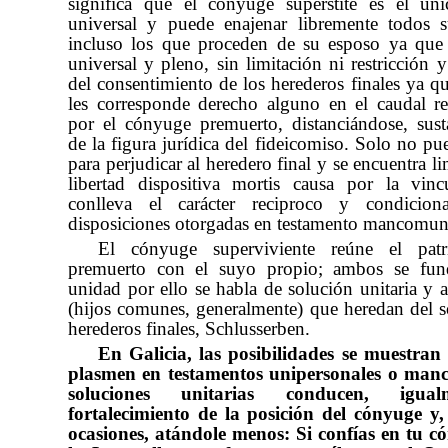
significa que el cónyuge supérstite es el ún
universal y puede enajenar libremente todos 
incluso los que proceden de su esposo ya que
universal y pleno, sin limitación ni restricción y
del consentimiento de los herederos finales ya qu
les corresponde derecho alguno en el caudal re
por el cónyuge premuerto, distanciándose, sust
de la figura jurídica del fideicomiso. Solo no pu
para perjudicar al heredero final y se encuentra l
libertad dispositiva mortis causa por la vin
conlleva el carácter reciproco y condicio
disposiciones otorgadas en testamento mancomu
El cónyuge superviviente reúne el pat
premuerto con el suyo propio; ambos se fu
unidad por ello se habla de solución unitaria y a
(hijos comunes, generalmente) que heredan del s
herederos finales,
Schlusserben.
En Galicia, las posibilidades se muestran i
plasmen en testamentos unipersonales o ma
soluciones unitarias conducen, igua
fortalecimiento de la posición del cónyuge y
ocasiones, atándole menos: Si confías en tu c