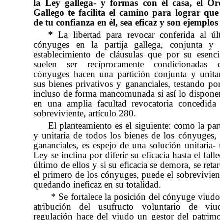
la Ley gallega- y formas con él casa, el O
Gallego te facilita el camino para lograr que
de tu confianza en él, sea eficaz y son ejemplos 
*
La libertad para revocar conferida al ú
cónyuges en la partija gallega, conjunta y u
establecimiento de cláusulas que por su esen
suelen ser recíprocamente condicionadas 
cónyuges hacen una partición conjunta y unita
sus bienes privativos y gananciales, testando po
incluso de forma mancomunada si así lo disponen
en una amplia facultad revocatoria concedida
sobreviviente, artículo 280.
El planteamiento es el siguiente: como la par
y unitaria de todos los bienes de los cónyuges, 
gananciales, es espejo de una solución unitaria- 
Ley se inclina por diferir su eficacia hasta el fall
último de ellos y si su eficacia se demora, se retar
el primero de los cónyuges, puede el sobrevivient
quedando ineficaz en su totalidad.
* Se fortalece la posición del cónyuge viudo
atribución del usufructo voluntario de vi
regulación hace del viudo un gestor del patrimo