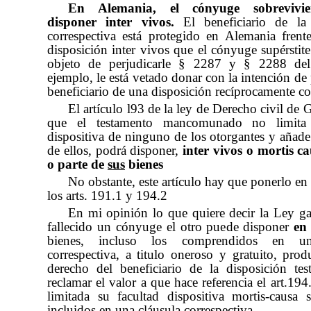
En Alemania,
el cónyuge sobrevivi
disponer inter vivos.
El beneficiario de la 
correspectiva está protegido en Alemania frent
disposición inter vivos
que el cónyuge supérstite
objeto de perjudicarle
§ 2287 y § 2288 de
ejemplo, le está vetado donar con la intención de 
beneficiario de una disposición recíprocamente c
El artículo l93 de la ley de Derecho civil de G
que el testamento mancomunado no limita 
dispositiva de ninguno de los otorgantes y
añade:
de ellos, podrá disponer,
inter vivos
o mortis c
o parte de
sus
bienes
No obstante, este artículo hay que ponerlo en
los arts. 191.1 y 194.2
En mi opinión lo que quiere decir la Ley ga
fallecido un cónyuge el otro puede disponer
en
bienes, incluso los comprendidos en un
correspectiva, a titulo oneroso y gratuito, prod
derecho del beneficiario de la disposición tes
reclamar el valor a que hace referencia el art.194
limitada su facultad dispositiva mortis-causa 
incluidos en una cláusula correspectiva.