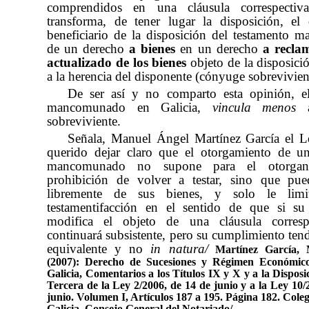
comprendidos en una cláusula correspecti
transforma, de tener lugar la disposición, el
beneficiario de la disposición del testamento
de un derecho
a bienes
en un derecho
a recla
actualizado
de los bienes
objeto de la disposici
a la herencia del disponente (cónyuge sobrevivien
De ser así y no comparto esta opinión, el
mancomunado en Galicia,
vincula menos
a
sobreviviente.
Señala, Manuel Ángel Martínez García el L
querido dejar claro que el otorgamiento de u
mancomunado no supone para el otorgan
prohibición de volver a testar, sino que pue
libremente de sus bienes, y solo le limi
testamentifacción en el sentido de que si su
modifica el objeto de una cláusula correspe
continuará subsistente, pero su cumplimiento tend
equivalente y no
in natura/
Martínez García, 
(2007): Derecho de Sucesiones y Régimen Económic
Galicia, Comentarios a los Títulos IX y X y a la Disposi
Tercera de la Ley 2/2006, de 14 de junio y a la Ley 10/
junio. Volumen I, Artículos 187 a 195. Página 182. Coleg
Galicia. Consejo General del Notariado/.