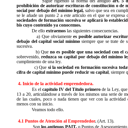
Sigue rigiendo la norma del antiguo
art. 5 
prohibición de autorizar escrituras de constitución o de m
social por debajo del mínimo legal,
salvo que sea en cumpli
se le añade un punto 2 a este artículo en el que se expresa
sociedades de formación sucesiva se aplicará lo establecido
bis cuyo contenido ya conocemos.
De ello
extraemos
las siguientes consecuencias.
a) Que obviamente
es posible autorizar escritu
debajo del capital social mínimo
siempre que se trate de 
sucesiva.
b) Que
no es posible que una sociedad con el c
sobrevenido,
reduzca su capital por debajo del mínimo le
cumplimiento de una ley.
c) Que
si la sociedad en formación sucesiva tod
cifra de capital mínimo puede reducir su capital
, siempre 
4. Inicio de la actividad emprendedora.
Es el
capítulo IV del Título primero
de la Ley, que
13 a 20, articulándose a través de los mismos una serie de m
de las cuales, poco o nada tienen que ver con la activid
menos con su inicio.
Veamos todo ello.
4.1 Puntos de Atención al Emprendedor
.
(Art. 13).
Son
los antiguos PAIT,
o Puntos de Asesoramiento e