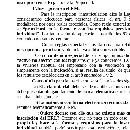
inscripción en el Registro de la Propiedad.
1º.Inscripción en el RM.
Para la inscripción, inmatriculación dice la L
consideramos adecuado para personas físicas, el art. 
modalizada por otras reglas especiales. Como regla general se
se
“practicará en la forma y con los requisitos previs
individual”
. Por tanto serán de aplicación los artículos 
contenido no vamos a entrar.
Como
reglas especiales
nos da dos: una rela
inscripción a practicar
y otra relativa al
título inscribible
.
Como
contenido especial
de la inscripción nos d
“activo no afecto”
con los requisitos que ya conocemos. Es d
la vivienda habitual del empresario con la valoración 
simplemente con la indicación, si así resulta del título, de 
los requisitos establecidos en el art.8 apartados 1 y 2.
Como
título
para la inscripción se señalan los dos sig
a) El
acta notarial
, debe ser de manifestaciones o r
debe presentar obligatoriamente de forma
telemática
el mismo
o el día hábil siguiente.
b) La
instancia con firma electrónica reconocida
remitida telemáticamente al RM.
¿Quiere decirse con ello que no existen más qu
inscripción del ERL?
Creemos que no pues en todo caso,
propia ley hace a la forma y requisitos para la inscr
individual
, también podrá servir para esa inscripción, y ad