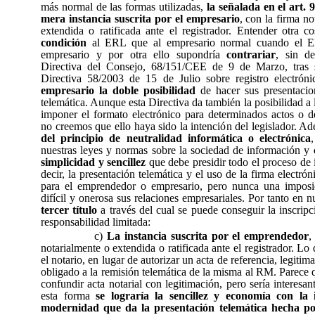
más normal de las formas utilizadas,
la señalada en el art.
mera instancia suscrita por el empresario
, con la firma no
extendida o ratificada ante el registrador. Entender otra 
condición
al ERL que al empresario normal cuando el 
empresario y por otra ello supondría
contrariar
, sin de
Directiva del Consejo, 68/151/CEE de 9 de Marzo, tras 
Directiva 58/2003 de 15 de Julio sobre registro electró
empresario la doble posibilidad
de hacer sus presentacio
telemática. Aunque esta Directiva da también la posibilidad a
imponer el formato electrónico para determinados actos o d
no creemos que ello haya sido la intención del legislador. Ad
del principio de neutralidad informática o electrónica
nuestras leyes y normas sobre la sociedad de información y
simplicidad y sencillez
que debe presidir todo el proceso de
decir, la presentación telemática y el uso de la firma electró
para el emprendedor o empresario, pero nunca una impos
difícil y onerosa sus relaciones empresariales. Por tanto en 
tercer título
a través del cual se puede conseguir la inscrip
responsabilidad limitada:
c)
La instancia suscrita por el emprendedor
,
notarialmente o extendida o ratificada ante el registrador. Lo
el notario, en lugar de autorizar un acta de referencia, legitim
obligado a la remisión telemática de la misma al RM. Parece
confundir acta notarial con legitimación, pero sería interesa
esta forma
se lograría la sencillez y economía con la 
modernidad que da la presentación telemática hecha po