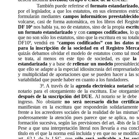
También puede referirse el
formato estandarizado
por el legislador, a que los estatutos, en sus elementos estri
formularán mediantes
campos informáticos preestablecido
volcarse, casi de forma automática, en los libros del Regis
DF 10ª
nos habla ya, no de estatutos, sino de la propia
escrit
un formato estandarizado
y con
campos codificados
, lo q
que no son sólo los estatutos, sino que la escritura en su total
DF10ª, vendrá en “
campos codificados” con los datos m
para la inscripción de la sociedad en el Registro Merca
quizás debamos olvidar el modelo de estatutos como tal mod
se trata, al menos en este tipo de sociedad, es que
la
estandarizada
y a base de
rellenar un modelo
preestableci
que ello se adapte a la especial idiosincrasia del empresariad
y multiplicidad de aportaciones que se pueden hacer a las s
variabilidad que puede haber en cuanto a los fundadores.
3ª. A través de la
agenda electrónica notarial
se
notario para el otorgamiento de la escritura. Ese otorgami
después de la suscripción del DUE
. Al notario se le debe 
ingreso. No obstante
no será necesario dicho certifica
manifiestan en la escritura que responderán solidariamente
frente a los acreedores sociales de la realidad de las misma
poderosamente la atención pues parece que se aplica, no s
formación sucesiva, según las previsiones del art. 4bis de l
Pese a que una interpretación literal nos llevaría a esa con
título en el que la norma está incluida y en que no se modific
art. 62.1 de la LSC, que
sólo será aplicable a las so