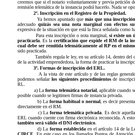
creemos que si el notario voluntariamente y previa petición d
remisión telemática de la instancia podrá hacerlo. Nada se opo
2º. Inscripción en el Registro de la Propiedad.
Ya hemos apuntado que
más que una inscripció
adecuado
quizás sea una nota marginal con efectos sus
expresiva de la situación en que está la finca señalada como h
Para esta inscripción o nota marginal,
sí existe un 
practicarla
. Es la
certificación que expide el RM de la in
cual debe ser remitida telemáticamente al RP en el mismo
sido practicada.
También regula le ley, en su artículo 14, dentro del c
de la actividad emprendedora, la forma de practicar la inscri
3º. Formas de inscripción del ERL.
A la vista de este artículo y de las reglas general
podemos señalar
los siguientes procedimientos
de inscripc
RL.
a) La
forma telemática notarial
, aplicable cuando se
posible cuando se legitimen firmas de instancia privada.
b) La
forma habitual o normal
, es decir presenta
directamente en el RM.
c) La
forma telemática privada
. Es decir aquell
ERL cuando cuente con firma electrónica reconocida. A esto
también será válido el DNI electrónico
.
d) La
forma establecida
en el artículo 14 de la L
CIRCE
. En este caso en los llamados Puntos de Atención