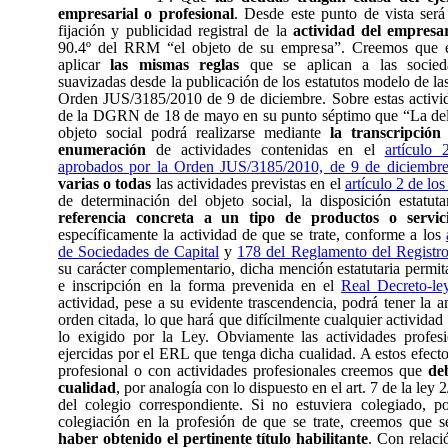
empresarial o profesional
. Desde este punto de vista será
fijación y publicidad registral de la
actividad del empresa
90.4º del RRM “el objeto de su empresa”. Creemos que e
aplicar
las mismas reglas
que se aplican a las socied
suavizadas desde la publicación de los estatutos modelo de la
Orden JUS/3185/2010 de 9 de diciembre. Sobre estas activida
de la DGRN de 18 de mayo en su punto séptimo que “La delim
objeto social podrá realizarse mediante
la transcripción
enumeración
de actividades contenidas en el
artículo 
aprobados por la Orden JUS/3185/2010, de 9 de diciembr
varias o todas
las actividades previstas en el
artículo 2 de los
de determinación del objeto social, la disposición estatut
referencia concreta a un tipo de productos o servic
específicamente la actividad de que se trate, conforme a los
de Sociedades de Capital
y
178 del Reglamento del Registro
su carácter complementario, dicha mención estatutaria permita
e inscripción en la forma prevenida en el
Real Decreto-le
actividad, pese a su evidente trascendencia, podrá tener la a
orden citada, lo que hará que difícilmente cualquier activida
lo exigido por la Ley. Obviamente las actividades profes
ejercidas por el ERL que tenga dicha cualidad. A estos efect
profesional o con actividades profesionales creemos que
de
cualidad
, por analogía con lo dispuesto en el art. 7 de la ley 
del colegio correspondiente. Si no estuviera colegiado, po
colegiación en la profesión de que se trate, creemos que s
haber obtenido el pertinente título habilitante
. Con relaci