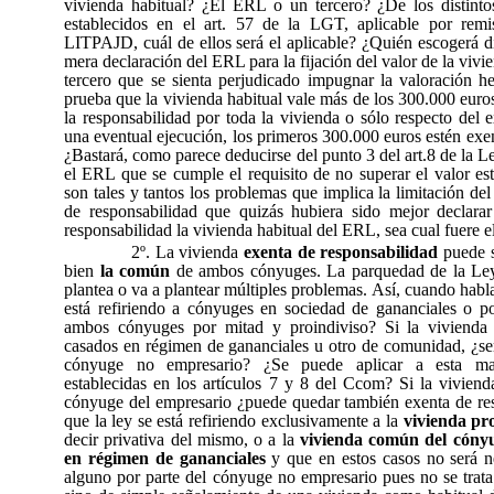
vivienda habitual? ¿El ERL o un tercero? ¿De los distint
establecidos en el art. 57 de la LGT, aplicable por remi
LITPAJD, cuál de ellos será el aplicable? ¿Quién escogerá d
mera declaración del ERL para la fijación del valor de la viv
tercero que se sienta perjudicado impugnar la valoración 
prueba que la vivienda habitual vale más de los 300.000 euros
la responsabilidad por toda la vivienda o sólo respecto del
una eventual ejecución, los primeros 300.000 euros estén exe
¿Bastará, como parece deducirse del punto 3 del art.8 de la L
el ERL que se cumple el requisito de no superar el valor 
son tales y tantos los problemas que implica la limitación de
de responsabilidad que quizás hubiera sido mejor declara
responsabilidad la vivienda habitual del ERL, sea cual fuere e
2º. La vivienda
exenta de responsabilidad
puede s
bien
la común
de ambos cónyuges. La parquedad de la Ley
plantea o va a plantear múltiples problemas. Así, cuando hab
está refiriendo a cónyuges en sociedad de gananciales o po
ambos cónyuges por mitad y proindiviso? Si la vivienda
casados en régimen de gananciales u otro de comunidad, ¿ser
cónyuge no empresario? ¿Se puede aplicar a esta mat
establecidas en los artículos 7 y 8 del Ccom? Si la viviend
cónyuge del empresario ¿puede quedar también exenta de r
que la ley se está refiriendo exclusivamente a la
vivienda pr
decir privativa del mismo, o a la
vivienda común del cóny
en régimen de gananciales
y que en estos casos no será n
alguno por parte del cónyuge no empresario pues no se trata