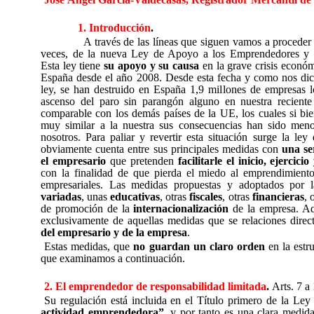
1. Introducción
.
A través de las líneas que siguen vamos a procede
veces, de la nueva Ley de Apoyo a los Emprendedores y su
Esta ley tiene
su apoyo y su causa
en la grave crisis econó
España desde el año 2008. Desde esta fecha y como nos di
ley, se han destruido en España 1,9 millones de empresas
ascenso del paro sin parangón alguno en nuestra reciente
comparable con los demás países de la UE, los cuales si bie
muy similar a la nuestra sus consecuencias han sido meno
nosotros. Para paliar y revertir esta situación surge la le
obviamente cuenta entre sus principales medidas con
una se
el empresario
que pretenden
facilitarle el inicio, ejercic
con la finalidad de que pierda el miedo al emprendimient
empresariales. Las medidas propuestas y adoptados por
variadas
, unas
educativas
, otras
fiscales
, otras
financieras
, 
de promoción de la
internacionalización
de la empresa. A
exclusivamente de aquellas medidas que se relaciones dire
del empresario y de la empresa
.
Estas medidas, que
no guardan un claro orden
en la estru
que examinamos a continuación.
2. El emprendedor de responsabilidad limitada
.
Arts. 7 a 
Su regulación está incluida en el Título primero de la Ley 
actividad emprendedora”,
y por tanto es una clara medida