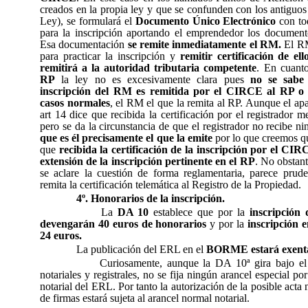
creados en la propia ley y que se confunden con los antiguo
Ley), se formulará el
Documento Único Electrónico
con tod
para la inscripción aportando el emprendedor los documento
Esa documentación
se remite inmediatamente el RM.
El 
para practicar la inscripción y
remitir certificación de e
remitirá a la autoridad tributaria competente
. En cuant
RP
la ley no es excesivamente clara pues
no se sabe 
inscripción del RM es remitida por el CIRCE al RP o 
casos normales
, el RM el que la remita al RP. Aunque el apa
art 14 dice que recibida la certificación por el registrador mer
pero se da la circunstancia de que el registrador no recibe ni
que es él precisamente el que la emite
por lo que creemos que
que
recibida la certificación de la inscripción por el CI
extensión de la inscripción pertinente en el RP
. No obstant
se aclare la cuestión de forma reglamentaria, parece pru
remita la certificación telemática al Registro de la Propiedad.
4º. Honorarios de la inscripción.
La
DA 10
establece que por la
inscripción
devengarán 40 euros de honorarios
y por la
inscripción 
24 euros.
La publicación del ERL en el
BORME estará exent
Curiosamente, aunque la DA 10ª gira bajo el 
notariales y registrales, no se fija ningún arancel especial por
notarial del ERL. Por tanto la autorización de la posible acta n
de firmas estará sujeta al arancel normal notarial.