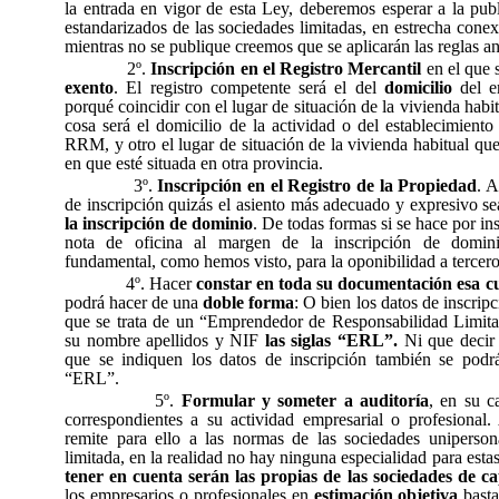
la entrada en vigor de esta Ley, deberemos esperar a la publ
estandarizados de las sociedades limitadas, en estrecha con
mientras no se publique creemos que se aplicarán las reglas an
2º.
Inscripción en el Registro Mercantil
en el que 
exento
. El registro competente será el del
domicilio
del e
porqué coincidir con el lugar de situación de la vivienda habi
cosa será el domicilio de la actividad o del establecimiento
RRM, y otro el lugar de situación de la vivienda habitual qu
en que esté situada en otra provincia.
3º.
Inscripción en el Registro de la Propiedad
. A
de inscripción quizás el asiento más adecuado y expresivo s
la inscripción de dominio
. De todas formas si se hace por in
nota de oficina al margen de la inscripción de domin
fundamental, como hemos visto, para la oponibilidad a tercero
4º. Hacer
constar en toda su documentación esa 
podrá hacer de una
doble forma
: O bien los datos de inscri
que se trata de un “Emprendedor de Responsabilidad Limit
su nombre apellidos y NIF
las siglas “ERL”.
Ni que decir 
que se indiquen los datos de inscripción también se podrán
“ERL”.
5º.
Formular y someter a auditoría
, en su c
correspondientes a su actividad empresarial o profesional.
remite para ello a las normas de las sociedades uniperson
limitada, en la realidad no hay ninguna especialidad para esta
tener en cuenta serán las propias de las sociedades de ca
los empresarios o profesionales en
estimación objetiva
basta