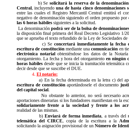
b) Se
solicitará la reserva de la denominación
Central
, incluyendo
una de hasta cinco denominaciones so
entre las cuales el Registro Mercantil Central emitirá el cor
negativo de denominación siguiendo el orden propuesto por e
las 6 horas hábiles
siguientes a la solicitud.
La denominación
podrá ser de la bolsa de denominacione
la disposición final primera del Real Decreto Legislativo 1/20
que se aprueba el texto refundido de la Ley de Sociedades de 
c) Se
concertará inmediatamente la fecha 
escritura de constitución
mediante una
comunicación
en ti
electrónica notarial
obteniéndose los datos de la Notaría
otorgamiento. La fecha y hora del otorgamiento
en ningún c
horas hábiles
desde que se inicia la tramitación telemática c
decir desde que se suscribe el DUE.
4.
El notario:
a) En la fecha determinada en la letra c) del a
escritura de constitución
aportándosele el documento
justi
del capital social
.
No obstante lo anterior, no será necesario acre
aportaciones dinerarias si los fundadores manifiestan en la es
solidariamente frente a la sociedad y frente a los acr
realidad de las mismas.
b)
Enviará de forma inmediata
, a través del
telemática del CIRCE
, copia de la escritura a la
Admi
solicitando la asignación provisional de un
Número de Identif