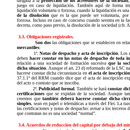
dirigida a la
protección de los acreedores de la sociedad
juego en caso de liquidación. También aquí de forma im
liquidación voluntaria o forzosa, cuando la liquidación es un
de la disolución
que es la que puede ser voluntaria, por 
forzosa. Incluso en caso de concurso cuando seentra en la fas
decreta, como paso previo, la disolución de la sociedad (cfr. 
3.3. Obligaciones registrales.
Son dos
las obligaciones que se establecen en rela
mercantiles
:
1ª.
Notas de despacho y acta de inscripción
. Los 
deben
hacer constar en las notas de despacho de toda in
relación a una sociedad de formación sucesiva
que la soc
dicha situación
. Aunque el art. 23 d) reformado de la LSC n
hacerse constar dicha circunstancia en
el acta de inscripción
37.1.1ª del RRM cuando dice que el acta de inscripción ex
del acto o contrato que se inscriba.
2ª.
Publicidad formal
. También se hará
constar dic
certificaciones
que se expidan de la sociedad. Aunque tam
creemos que
también deberá hacerse constar dicha circ
simples
, sean en papel o telemáticas a través del Flei. La ra
las certificaciones y notas de despacho: avisar a los terceros 
que contratan no es una sociedad “normal”.
3.4. Acuerdos de reducción del capital por debajo del mí