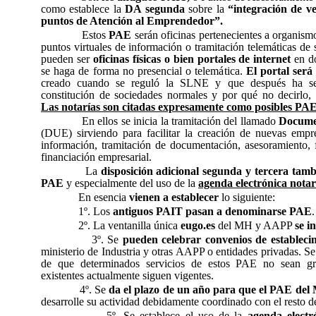
como establece la
DA segunda
sobre la
“integración de ve
puntos de Atención al Emprendedor”.
Estos
PAE
serán oficinas pertenecientes a organism
puntos virtuales de información o tramitación telemáticas de 
pueden ser
oficinas físicas o bien portales de internet
en do
se haga de forma no presencial o telemática.
El portal ser
creado cuando se reguló la SLNE y que después ha se
constitución de sociedades normales y por qué no decirlo, c
Las notarías son citadas expresamente como posibles PAE
En ellos se inicia la tramitación del llamado
Docume
(DUE) sirviendo para facilitar la creación de nuevas emp
información, tramitación de documentación, asesoramiento,
financiación empresarial.
La
disposición adicional segunda y tercera tamb
PAE
y especialmente del uso de la
agenda electrónica notari
En esencia
vienen a establecer
lo siguiente:
1º. Los
antiguos PAIT pasan a denominarse PAE
.
2º. La ventanilla única
eugo.es
del MH y AAPP
se i
3º. Se
pueden celebrar convenios de establec
ministerio de Industria y otras AAPP o entidades privadas. Se
de que determinados servicios de estos PAE no sean gra
existentes actualmente siguen vigentes.
4º. Se
da el plazo de un año para que el PAE del 
desarrolle su actividad debidamente coordinado con el resto 
5º. Se establece el uso de la
agenda electr