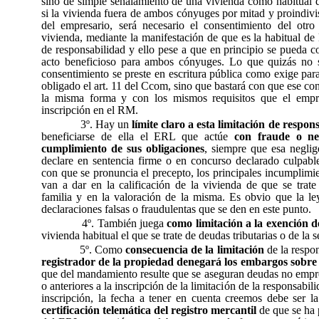
sino de simple señalamiento de una vivienda como habitual d
si la vivienda fuera de ambos cónyuges por mitad y proindiv
del empresario, será necesario el consentimiento del otr
vivienda, mediante la manifestación de que es la habitual de 
de responsabilidad y ello pese a que en principio se pueda co
acto beneficioso para ambos cónyuges. Lo que quizás no s
consentimiento se preste en escritura pública como exige pa
obligado el art. 11 del Ccom, sino que bastará con que ese co
la misma forma y con los mismos requisitos que el empre
inscripción en el RM.
3º. Hay un
límite claro a esta limitación de respon
beneficiarse de ella el ERL que actúe
con fraude o ne
cumplimiento de sus obligaciones
, siempre que esa neglig
declare en sentencia firme o en concurso declarado culpable
con que se pronuncia el precepto, los principales incumplimie
van a dar en la calificación de la vivienda de que se trate
familia y en la valoración de la misma. Es obvio que la l
declaraciones falsas o fraudulentas que se den en este punto.
4º. También juega
como limitación a la exención d
vivienda habitual el que se trate de deudas tributarias o de la s
5º. Como
consecuencia de la limitación
de la respon
registrador de la propiedad denegará los embargos sobre e
que del mandamiento resulte que se aseguran deudas no empre
o anteriores a la inscripción de la limitación de la responsabi
inscripción, la fecha a tener en cuenta creemos debe ser l
certificación telemática del registro mercantil
de que se ha 