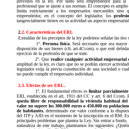
previstos en la ley. Por tanto será emprendedor para la 
profesional que se ajuste a sus normas. El concepto es ampl
limita estrictamente a los empresarios mercantiles sino
emprendedor, en el concepto del legislador, los
profesi
tangencialmente tienen en su actividad un aspecto empresarial
2
.2. Características del ERL
Extraídas de los preceptos de la ley podemos señalar las dos 
1º.
Persona física
. Será necesario que sea mayor 
disposición de sus bienes (cfr. art.4Ccom), o que esté debida
ejercicio de la profesión de que se trate.
2º. Que
realice cualquier actividad empresarial 
amplitud de la ley, es claro que no se podrán ejercer actividad
legislador exija la previa constitución de una sociedad o cua
no puede cumplir el empresario individual.
2.3. Efectos de ser ERL.
1º. El fundamental efecto es
limitar parcialmente
ERL establecida en el art. 1911 del CC y art. 6 del Ccom. P
queda libre de responsabilidad la vivienda habitual de
valor no supere los 300.000 euros o 450.000 en poblacion
de habitantes
, determinado ese valor conforme a lo dispues
del ITP y AJD en el momento de la inscripción en el RM. Est
principales problemas que plantea la Ley. Sin entrar a fondo,
naturaleza de este trabajo, planteamos los siguientes: ¿Quién