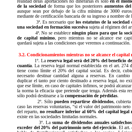
realidad delas aportaciones no dinerarias es sólo
en el mome
de la sociedad
de forma que los posteriores
aumentos del 
aunque sean por debajo de la cifra mínima de 3000 euros, 
mediante de certificación bancaria de su ingreso a nombre de 
3ª. Es necesario que
los estatutos de la sociedad
e
una sociedad en formación sucesiva
sujeta al régimen del ar
4ª. No se establece
ningún plazo para que la soci
de capital mínimo
, pero mientras no se alcance ese capi
quedará sujeta a las condiciones que veremos a continuación.
3.2. Condicionamientos mientras no se alcance el capital
1º. La
reserva legal será del 20% del beneficio del
cuantía
. La reserva legal normal establecida en el art. 27
tiene como límite el 20% del capital social. Es decir, cubie
necesario destinar cantidad alguna a reservas. En cambio
duplicar el tanto por ciento destinado a reserva legal, no ex
que ese límite, en caso de capitales ínfimos, se podrá alcanza
la norma la eficacia que pretende que tenga. Además esta rese
sólo podrá destinarse a la
compensación de pérdidas
.
2º. Sólo
pueden repartirse dividendos
, cubierta
caso las reservas voluntarias, “si el valor del patrimonio net
del reparto,
no resultare inferior al 60% del capital legal
existe en las sociedades limitadas normales.
3º. La
suma de dividendos anuales satisfechos
exceder del 20% del patrimonio neto del ejercicio
. El art