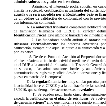
administradores
designados en la escritura.
Asimismo, el interesado podrá solicitar en cua
inscrita la sociedad,
certificación actualizada del contenido
aquélla que será expedida por el Registrador bajo su firm
de un
código de validación
de conformidad con lo previsto 
con información continuada.
6. La
autoridad tributaria
competente notificará te
de tramitación telemática del CIRCE el carácter
defi
Identificación Fiscal
. Este último lo trasladará de inmediato 
7. Los fundadores podrán atribuir
al notario
aut
subsanar electrónicamente
los defectos advertidos por
calificación, siempre que aquél se ajuste a la calificación y 
por las partes.
8. Desde el Punto de Atención al Emprendedor se p
trámites relativos al inicio de actividad mediante el envío de
en el DUE a la autoridad tributaria, a la Tesorería General d
en su caso, a las administraciones locales y autonómicas
comunicaciones, registros y solicitudes de autorizaciones y lic
puesta en marcha de la empresa”.
De la
regulación anterior
, muy similar por otra part
la actualidad hace el CIRCE y a la tramitación de las socie
13/2010, que se deroga, destacamos estas
novedades:
1ª. Se pueden pedir hasta
cinco denominacio
expedir la certificación en
el plazo de seis horas
. Se vuelve
de denominaciones”
algo que nunca ha sido puesto en march