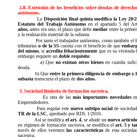
2.8. Extensión de los beneficios sobre deudas de derecho
autónomo
.
La
Disposición final quinta modifica la Ley 20/2
Estatuto del Trabajo Autónomo
en el apartado 5 del Ar
años,
antes era uno, el plazo que debe
mediar
entre la prime
y la realización material de la subasta.
Por tanto el trabajador autónomo, como también el 
tributarias
o de la SS
cuenta con el beneficio de que
embarg
del mismo
, si
acredita fehacientemente
que es su vivienda h
embargo requiere un
doble requisito
:
a) Que
no existan otros bienes
en cuantía sufic
deuda.
b) Que
entre la primera diligencia de embargo y l
subasta
transcurra el plazo de
dos años.
3. Sociedad limitada de formación sucesiva
.
Es otra de las
más importantes novedades
me
Emprendedores.
Para regular este
nuevo subtipo social
de sociedad
TR de la LSC
, aprobado por RDL 1/2010.
Así se modifica
el art. 4
, se añade un
nuevo artículo
en régimen de formación sucesiva, se modifica el
art. 5 y t
través de ellos veremos
las características
de esta sociedad
sucesiva.