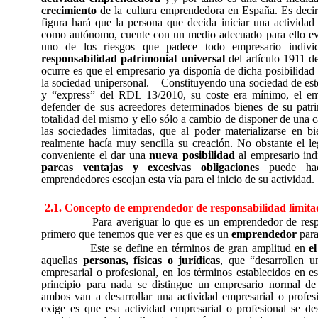
crecimiento
de la cultura emprendedora en España. Es decir
figura hará que la persona que decida iniciar una actividad 
como autónomo, cuente con un medio adecuado para ello ev
uno de los riesgos que padece todo empresario indivi
responsabilidad patrimonial universal
del artículo 1911 d
ocurre es que el empresario ya disponía de dicha posibilidad
la sociedad unipersonal.
Constituyendo una sociedad de este 
y “express” del RDL 13/2010, su coste era mínimo, el em
defender de sus acreedores determinados bienes de su patri
totalidad del mismo y ello sólo a cambio de disponer de una c
las sociedades limitadas, que al poder materializarse en bi
realmente hacía muy sencilla su creación. No obstante el le
conveniente el dar una
nueva posibilidad
al empresario ind
parcas ventajas y excesivas obligaciones
puede hac
emprendedores escojan esta vía para el inicio de su actividad.
2.1. Concepto de emprendedor de responsabilidad limit
Para averiguar lo que es un emprendedor de respo
primero que tenemos que ver es que es un
emprendedor
para 
Este se define en términos de gran amplitud en
e
aquellas
personas, físicas o jurídicas
, que “desarrollen u
empresarial o profesional, en los términos establecidos en 
principio para nada se distingue un empresario normal d
ambos van a desarrollar una actividad empresarial o profes
exige es que esa actividad empresarial o profesional se des