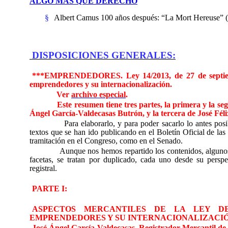
ALGO MÁS QUE DERECHO
§
Albert Camus 100 años después: “La Mort Hereuse” (
DISPOSICIONES GENERALES:
***EMPRENDEDORES.
Ley 14/2013, de 27 de septi
emprendedores y su internacionalización.
Ver
archivo especial
.
Este resumen tiene
tres partes
, la primera y la s
Ángel García-Valdecasas Butrón, y la tercera de José Fél
Para elaborarlo, y para poder sacarlo lo antes posi
textos que se han ido publicando en el Boletín Oficial de las
tramitación en el Congreso, como en el Senado.
Aunque nos hemos repartido los contenidos, algunos
facetas, se tratan por duplicado, cada uno desde su persp
registral.
PARTE I:
ASPECTOS MERCANTILES DE LA LEY D
EMPRENDEDORES Y SU INTERNACIONALIZACI
José Ángel García-Valdecasas, Registrador Mercantil d