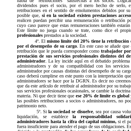
habla de “retribuciones” satisfechas a los socios. Lógic
dividendos pues el socio, por el mero hecho de serlo, 
retribuciones en el sentido de emolumentos debidos por su
posible que,
si en la sociedad existen prestaciones acceso
realicen puedan percibir una remuneración o retribución po
cuyo caso parece que estas remuneraciones también estarán s
Este límite no juega cuando se trate, como dice el propi
profesionales
prestados a la sociedad.
4º. El
mismo límite del 20% tiene la retribución
por el desempeño de su cargo
. En este caso se añade que e
retribución que le pueda corresponder como
trabajador por
prestación de sus servicios profesionales distintos del 
administrador
. La ley incide aquí en el debatido problema 
administradores y de su compatibilidad con los servicios
administrador por causas distintas del desempeño de su car
caso deberá cumplirse en este punto con la interpretación que
administradores se hace por la DGRN. Es decir no creemos 
que da este artículo de retribuir al administrador por su traba
sus servicios profesionales ocasionales, se cambie la doctrina
materia. Ni que decir tiene que
ese 20% de límite es global
las posibles retribuciones a socios o administradores, no p
patrimonio neto.
5º. Si
la sociedad se disuelve
, sea por causa volu
liquidación, se establece
la responsabilidad solida
administradores hasta la cifra del capital mínimo,
si el p
fuera insuficiente para atender el pago de sus obligaciones. 