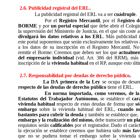
2.6. Publicidad registral del ERL.
La publicidad registral del ERL va a ser
cuádruple
.
Por el
Registro Mercantil
, por el R
egistro 
BORME
y por
un portal especial
que debe abrir el Colegi
la supervisión del Ministerio de Justicia, en el que sin coste
divulgará los datos relativos a los ERL
. Más publicidad 
este portal suponemos que serán exclusivamente los relativos 
a los datos de su inscripción en el Registro Mercantil. No
remitir el Borme: Creemos que deben ser los que
actualmen
del empresario individual
(vid. Art. 386 del RRM), más l
inscripción de la
vivienda habitual
en el RP, aunque esto últ
2.7. Responsabilidad por deudas de derecho público
.
La DA primera de la Ley
se ocupa de desar
respecto de las deudas de derecho público
tiene el ERL.
En norma importada, como veremos, de la 
Estatutos del Trabajador Autónomo,
se establece el
car
vivienda habitual
respecto de estas deudas de forma que
só
embargo
sobre la vivienda habitual del ERL,
cuando no
bastantes para cubrir la deuda
y también se establece que, 
embargo y la realización del mismo,
debe transcurrir
un pl
requisitos serán
calificables
por el registrador. Dado el carác
la ejecución se establece creemos que hubiera sido
más fav
que no se pudiera tomar el embargo sobre la vivienda s