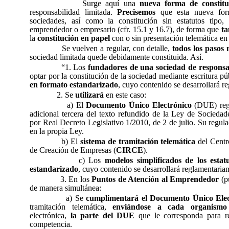
Surge aquí una
nueva forma de constitu
responsabilidad limitada.
Precisemos
que esta nueva for
sociedades, así como la constitución sin estatutos tipo,
emprendedor o empresario (cfr. 15.1 y 16.7), de forma que
ta
la
constitución en papel
con o sin presentación telemática en 
Se vuelven a regular, con detalle,
todos los pasos 
sociedad limitada quede debidamente constituida. Así.
“1. Los
fundadores de una sociedad de responsa
optar por la constitución de la sociedad mediante escritura p
en formato estandarizado
, cuyo contenido se desarrollará r
2. Se
utilizará
en este caso:
a) El
Documento Único Electrónico
(DUE) regu
adicional tercera del texto refundido de la Ley de Sociedad
por Real Decreto Legislativo 1/2010, de 2 de julio. Su regul
en la propia Ley.
b) El
sistema de tramitación telemática
del Centr
de Creación de Empresas (
CIRCE
).
c) Los
modelos simplificados de los estatu
estandarizado
, cuyo contenido se desarrollará reglamentaria
3. En los
Puntos de Atención al Emprendedor
(p
de manera simultánea:
a) Se
cumplimentará el Documento Único Elec
tramitación telemática,
enviándose a cada organismo
electrónica,
la parte del DUE
que le corresponda para re
competencia.