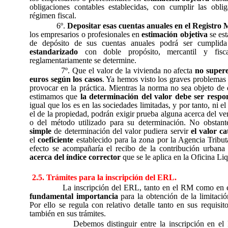
obligaciones contables establecidas, con cumplir las obli
régimen fiscal.
6º.
Depositar esas cuentas anuales en el Registro 
los empresarios o profesionales en
estimación objetiva
se est
de depósito de sus cuentas anuales podrá ser cumplid
estandarizado
con doble propósito, mercantil y fisc
reglamentariamente se determine.
7º. Que el valor de la vivienda no afecta
no supere
euros según los casos
. Ya hemos visto los graves problemas
provocar en la práctica. Mientras la norma no sea objeto de 
estimamos que
la determinación del valor debe ser resp
igual que los es en las sociedades limitadas, y por tanto, ni el
el de la propiedad, podrán exigir prueba alguna acerca del ve
o del método utilizado para su determinación. No obsta
simple
de determinación del valor pudiera servir
el valor ca
el
coeficiente
establecido para la zona por la Agencia Tribut
efecto se acompañaría el recibo de la contribución urban
acerca del índice corrector
que se le aplica en la Oficina Li
2.5. Trámites para la inscripción del ERL.
La inscripción del ERL, tanto en el RM como en e
fundamental importancia
para la obtención de la limitació
Por ello se regula con relativo detalle tanto en sus requis
también en sus trámites.
Debemos distinguir entre la inscripción en el 