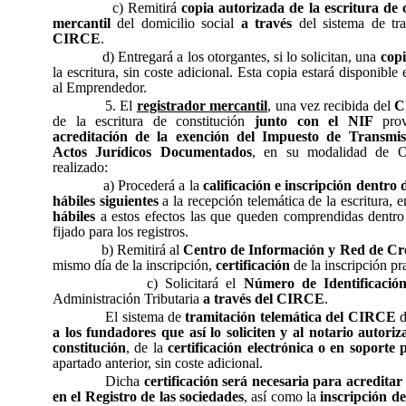
c) Remitirá
copia autorizada de la escritura de c
mercantil
del domicilio social
a través
del sistema de tra
CIRCE
.
d) Entregará a los otorgantes, si lo solicitan, una
copi
la escritura, sin coste adicional. Esta copia estará disponibl
al Emprendedor.
5. El
registrador mercantil
, una vez recibida del
C
de la escritura de constitución
junto con el NIF
prov
acreditación de la exención del Impuesto de Transmis
Actos Jurídicos Documentados
, en su modalidad de Op
realizado:
a) Procederá a la
calificación e inscripción dentro 
hábiles siguientes
a la recepción telemática de la escritura,
hábiles
a estos efectos las que queden comprendidas dentro 
fijado para los registros.
b) Remitirá al
Centro de Información y Red de Cr
mismo día de la inscripción,
certificación
de la inscripción pr
c) Solicitará el
Número de Identificación
Administración Tributaria
a través del CIRCE
.
El sistema de
tramitación telemática del CIRCE
d
a los fundadores que así lo soliciten y al notario autoriz
constitución
, de la
certificación electrónica o en soporte 
apartado anterior, sin coste adicional.
Dicha
certificación será necesaria para acreditar 
en el Registro de las sociedades
, así como la
inscripción d