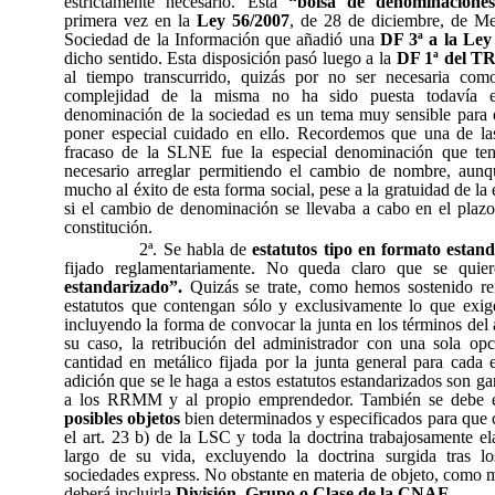
estrictamente necesario. Esta
“bolsa de denominacione
primera vez en la
Ley 56/2007
, de 28 de diciembre, de Me
Sociedad de la Información que añadió una
DF 3ª a la Ley
dicho sentido. Esta disposición pasó luego a la
DF 1ª del T
al tiempo transcurrido, quizás por no ser necesaria co
complejidad de la misma no ha sido puesta todavía e
denominación de la sociedad es un tema muy sensible para 
poner especial cuidado en ello. Recordemos que una de las
fracaso de la SLNE fue la especial denominación que ten
necesario arreglar permitiendo el cambio de nombre, aun
mucho al éxito de esta forma social, pese a la gratuidad de la e
si el cambio de denominación se llevaba a cabo en el plazo
constitución.
2ª. Se habla de
estatutos tipo en formato estan
fijado reglamentariamente. No queda claro que se qui
estandarizado”.
Quizás se trate, como hemos sostenido rei
estatutos que contengan sólo y exclusivamente lo que exig
incluyendo la forma de convocar la junta en los términos del 
su caso, la retribución del administrador con una sola o
cantidad en metálico fijada por la junta general para cada e
adición que se le haga a estos estatutos estandarizados son g
a los RRMM y al propio emprendedor. También se debe es
posibles objetos
bien determinados y especificados para que 
el art. 23 b) de la LSC y toda la doctrina trabajosamente e
largo de su vida, excluyendo la doctrina surgida tras lo
sociedades express. No obstante en materia de objeto, como 
deberá incluirla
División, Grupo o Clase de la CNAE
.