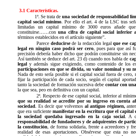
3.1 Características.
1ª. Se trata de
una sociedad de responsabilidad lim
capital social mínimo
. Por ello el art. 4 de la LSC tras señ
limitadas un capital mínimo de 3000 euros añade que
constituirse……con
una cifra de capital social inferior 
términos establecidos en el artículo siguiente”.
Parece
deducirse
de la redacción legal
que ese cap
legal en ningún caso podrá ser cero
, pues para que así f
precisión debería haber dicho que podrán constituirse sin nec
Así también se deduce del art. 23 d) cuando nos habla de
cap
legal
y además sigue exigiendo, como contenido de los est
participaciones en que se divida, su valor nominal y su 
Nada de esto sería posible si el capital social fuera de cero,
fijar la participación de cada socio, según el capital aporta
tanto la sociedad de formación sucesiva debe
contar con una 
la que sea, peo en definitiva con un capital.
2ª. Respecto de ese capital social, inferior al mínim
que su realidad se acredite por su ingreso en cuenta a
sociedad
. Es decir que volvemos
al antiguo régimen,
anter
que era suficiente
manifestar en la escritura que el capital 
la sociedad quedaba ingresado en la caja social
. A 
responsabilidad de fundadores y de adquirentes de parti
la constitución
, de forma solidaria, frente a acreedores y fr
realidad de esas aportaciones. Obsérvese que esta no nec