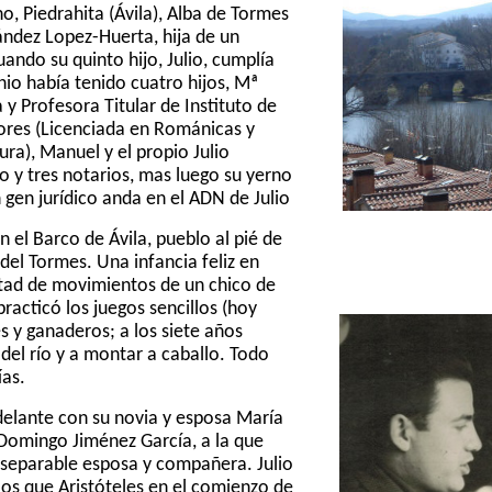
o, Piedrahita (Ávila), Alba de Tormes
ndez Lopez-Huerta, hija de un
ando su quinto hijo, Julio, cumplía
io había tenido cuatro hijos, Mª
a
y Profesora Titular de Instituto de
ores (
Licenciada en Románicas y
tura
), Manuel y el propio Julio
do y tres notarios, mas luego su yerno
n gen jurídico anda en el ADN de Julio
 el Barco de Ávila, pueblo al pié de
 del Tormes. Una infancia feliz en
ertad de movimientos de un chico de
 practicó los juegos sencillos (hoy
s y ganaderos; a los siete años
del río y a montar a caballo. Todo
ías.
adelante con su novia y esposa María
 Domingo Jiménez García, a la que
nseparable esposa y compañera. Julio
os que Aristóteles en el comienzo de