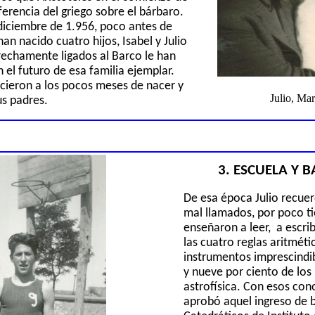
erencia del griego sobre el bárbaro.
diciembre de 1.956, poco antes de
an nacido cuatro hijos, Isabel y Julio
rechamente ligados al Barco le han
n el futuro de esa familia ejemplar.
ecieron
a los pocos meses de
nacer y
Julio, Mar
us padres.
3. ESCUELA Y 
De esa época Julio recuer
mal llamados, por poco t
enseñaron a leer,
a escrib
las cuatro reglas aritméti
instrumentos imprescindib
y nueve por ciento de los
astrofísica. Con esos con
aprobó aquel ingreso de b