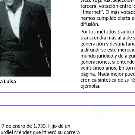
web; segunda, selección 
tercera, votación entre 
“Internet”. El más votado
hemos cumplido cierta ed
difusión.
Por los métodos tradicio
transcendía más allá de s
generación y destinatari
a difundirse este mereci
mundo jurídico y de algu
generaciones, si entend
veinticinco años. En torn
página. Nada mejor pue
crónica sintética de su fér
a Luisa
ejemplar.
 7 de enero de 1.930. Hijo de un
Burdiel Méndez que itineró su carrera