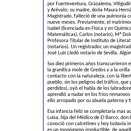
por Fuerteventura, Grazalema, Vitigudin
y Arévalo; su madre, doña Maura Herná
Magistrado, falleció de una pulmonía cu
nueve meses
. P
reviamente
,
el matrimon
Isabel (
licenciada en
Física y
en
Químic
Matemáticas
), Carlos (notario), Mª Dol
Profesora Titular de Instituto de Litera
(notarios). Un registrador, un magistra
José Luís Lledó notario de Sevilla. Algú
Sus diez primeros años transcurrieron en
la granítica mole de Gredos y a la orilla
contacto con la naturaleza, con la lib
pueblo, sin los peligros del tráfico, que
perdidos), oyó el habla de los labradore
aprendió a nadar en los fríos remansos 
ello arropado por su abuela paterna y t
Esa infancia feliz se completaría mas 
Luisa, hija del Médico de El Barco, don
conoció con calcetines y hoy todavía i
es un monógamo irreductible, de aquell