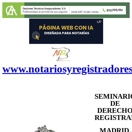
www.notariosyregistradore
SEMINARI
DE
DERECH
REGISTRA
MADRID,