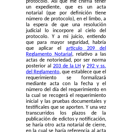
protocolo. Así que me chirria tener
un expediente, que es un acta
notarial (que por definición tiene
número de protocolo), en el limbo, a
la espera de que una resolución
judicial lo incorpore al cielo del
protocolo. Y a mi juicio, entiendo
que para mayor seguridad, habría
que aplicar el
artículo 209 del
R
eglamento
N
otarial
, relativo a las
actas de notoriedad, por ser norma
posterior al
203 de la LH
y
292 y ss.
del
R
eglamento
, que establece que el
requerimiento se formalizará
mediante acta con la fecha y el
número del día del requerimiento en
la cual se recogerá el requerimiento
inicial y las pruebas documentales y
testificales que se aporten. Y una vez
transcurridos los plazos de la
publicación de edictos y notificación,
se haría otro acta notarial de cierre,
en la cual se haría referencia al acta