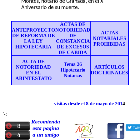
Montes, notario de Granada, en el X
Aniversario de su muerte.
ACTAS DE
ANTEPROYECTO
NOTORIEDAD
ACTAS
DE REFORMA DE
DE
NOTARIALES
LA LEY
CONSTANCIA
PROHIBIDAS
HIPOTECARIA
DE EXCESOS
DE CABIDA
ACTA DE
Tema 26
NOTORIEDAD
ARTÍCULOS
Hipotecario
EN EL
DOCTRINALES
Notarías
ABINTESTATO
visitas desde el
8
de
mayo
de 201
4
´<
Recomienda
esta pagina
a un amigo