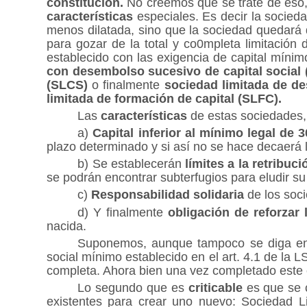
constitución.
No creemos que se trate de eso
características
especiales. Es decir la socied
menos dilatada, sino que la sociedad quedará d
para gozar de la total y co0mpleta limitación 
establecido con las exigencia de capital mí
con desembolso sucesivo de capital social
(SLCS)
o finalmente 
sociedad limitada de d
limitada de formación de capital (SLFC).
Las
características
de estas sociedades, 
a)
Capital inferior al mínimo legal de 
plazo determinado y si así no se hace decaerá l
b) Se establecerán
límites a la retribu
se podrán encontrar subterfugios para eludir s
c)
Responsabilidad solidaria
de los soc
d) Y finalmente
obligación de reforzar
nacida.
Suponemos, aunque tampoco se diga en 
social mínimo establecido en el art. 4.1 de la 
completa. Ahora bien una vez completado este 
Lo segundo que es
criticable
es que se 
existentes para crear uno nuevo: Sociedad 