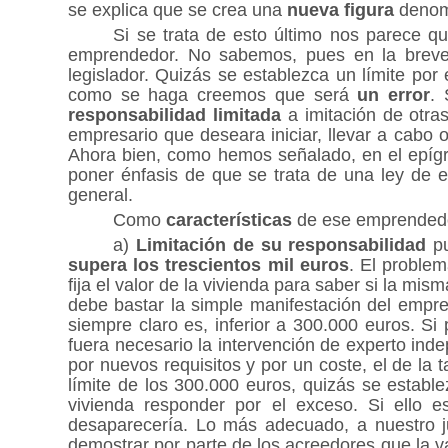
se explica que se crea una
nueva figura
denom
Si se trata de esto último nos parece 
emprendedor. No sabemos, pues en la breve 
legislador. Quizás se establezca un límite por
como se haga creemos que será
un error
.
responsabilidad limitada
a imitación de otra
empresario que deseara iniciar, llevar a cabo 
Ahora bien, como hemos señalado, en el epígra
poner énfasis de que se trata de una ley de 
general.
Como
características
de ese emprendedor
a)
Limitación de su responsabilidad
pu
supera los trescientos mil euros
. El proble
fija el valor de la vivienda para saber si la m
debe bastar la simple manifestación del empren
siempre claro es, inferior a 300.000 euros. Si 
fuera necesario la intervención de experto inde
por nuevos requisitos y por un coste, el de la
límite de los 300.000 euros, quizás se establ
vivienda responder por el exceso. Si ello e
desaparecería. Lo más adecuado, a nuestro jui
demostrar por parte de los acreedores que la v