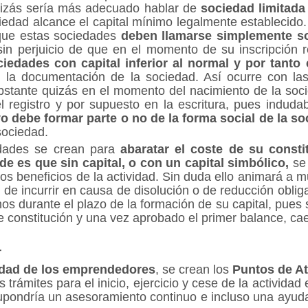
Quizás sería más adecuado hablar de
sociedad limitada
dad alcance el capital mínimo legalmente establecid
que estas sociedades
deben llamarse simplemente so
in perjuicio de que en el momento de su inscripción re
iedades con capital inferior al normal y por tanto 
 la documentación de la sociedad. Así ocurre con la
obstante quizás en el momento del nacimiento de la soci
el registro y por supuesto en la escritura, pues indud
ivo debe formar parte o no de la forma social de la s
sociedad.
edades se crean para
abaratar el coste de su consti
de es que sin capital, o con un capital simbólico,
se 
os beneficios de la actividad. Sin duda ello animará a
ros de incurrir en causa de disolución o de reducción obli
 durante el plazo de la formación de su capital, pues s
e constitución y una vez aprobado el primer balance, cae
r
ividad de los emprendedores
, se crean los
Puntos de A
s trámites para el inicio, ejercicio y cese de la activida
 supondría un asesoramiento continuo e incluso una ayuda