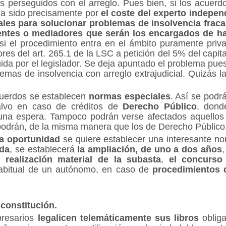
s perseguidos con el arreglo. Pues bien, si los acuerdo
ha sido precisamente por
el coste del experto indepen
iales para solucionar problemas de insolvencia frac
entes o mediadores que serán los encargados de hac
i el procedimiento entra en el ámbito puramente priva
es del art. 265.1 de la LSC a petición del 5% del capital
ida por el legislador. Se deja apuntado el problema pu
 temas de insolvencia con arreglo extrajudicial. Quizás
uerdos se establecen
normas especiales
. Así se podr
alvo en caso de créditos de
Derecho Público
, dond
 una espera.
Tampoco podrán verse afectados aquellos
odrán, de la misma manera que los de Derecho Público, v
a oportunidad
se quiere establecer una interesante n
da
, se establecerá
la ampliación, de uno a dos años
,
 realización material de la subasta
,
el concurso
habitual de un autónomo, en caso de
procedimientos 
 constitución.
presarios
legalicen telemáticamente
sus libros
obliga