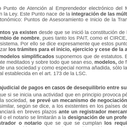
Punto de Atención al Emprendedor electrónico del Mi
 en la Ley. Este Punto nace de la
integración de las múlt
 autonómico: Puntos de Asesoramiento e Inicio de la Tra
ntos ya existen
desde que se inició la constitución de
mbio de nombre
, pues tanto los PAIT, como el CIRCE,
l sistema. Por ello se dice expresamente que estos pun
izar
los trámites para el inicio, ejercicio y cese de la 
modelos simplificados
suponemos que de estatutos. E
ente meditados y sobre todo que sean eso,
modelos,
de f
de una sociedad y como especial norma añadida, sólo la 
al establecida en el art. 173 de la LSC.
ajudicial de pagos
en casos de
desequilibrio entre su
ue si se inicia una actividad que en principio provoca p
 la sociedad,
se prevé un mecanismo de negociación 
similar, según se dice, a los existentes en los países 
tanciará en breves plazos
ante un registrador mercant
 o el notario se limitarán a la
designación de un profe
strador o notario
que se que se cumplan
los requi