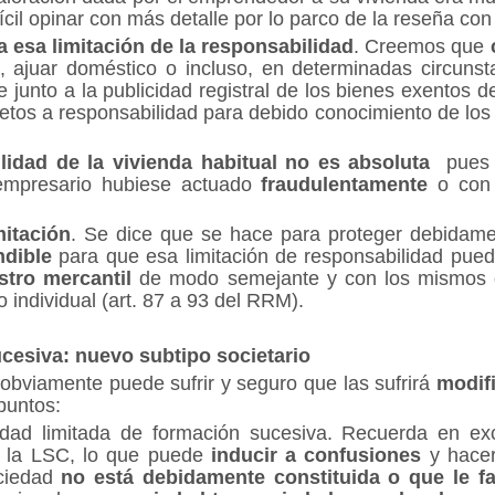
ícil opinar con más detalle por lo parco de la reseña c
a esa limitación de la responsabilidad
. Creemos que
o, ajuar doméstico o incluso, en determinadas circunst
 junto a la publicidad registral de los bienes exentos
jetos a responsabilidad para debido conocimiento de los 
ilidad de la vivienda habitual no es absoluta
pues
 empresario hubiese actuado
fraudulentamente
o con 
mitación
. Se dice que se hace para proteger debidamen
ndible
para que esa limitación de responsabilidad pueda
stro mercantil
de modo semejante y con los mismos d
o individual (art. 87 a 93 del RRM).
cesiva: nuevo subtipo societario
obviamente puede sufrir y seguro que las sufrirá
modifi
puntos:
dad limitada de formación sucesiva. Recuerda en exc
n la LSC, lo que puede
inducir a confusiones
y hacer
ociedad
no está debidamente constituida o que le fa