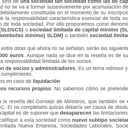
, sino de
una sociedad tan sociedad como las de cap
ad no se va a formar sucesivamente por acumulación de
ebidamente constituida en el momento de su inscripción
de la responsabilidad característica esencial de toda 
nimo de toda sociedad. Por ello proponemos como deno
 (SLDSCS)
o
sociedad limitada de capital mínimo (S
esembolso mínimo) SLDM)
o también
sociedad limit
entre otras que ahora no se señalan, serán las siguient
3000 euros
. Aunque nada se dice en la reseña es de su
a responsabilidad limitada de los socios.
ción de socios y administradores
. Es un tema vidrioso y
u cumplimiento.
ios en caso de
liquidación
.
 los recursos propios
. No sabemos cómo se pretende 
la reseña del Consejo de Ministros, que también se 
LSC. El no completarlo quizás debería ser causa de disol
capital es de suponer que
desaparecen
las limitacione
califique a esta sociedad como
nuevo subtipo societari
Limitada Nueva Empresa, Sociedades Laborales, Soci