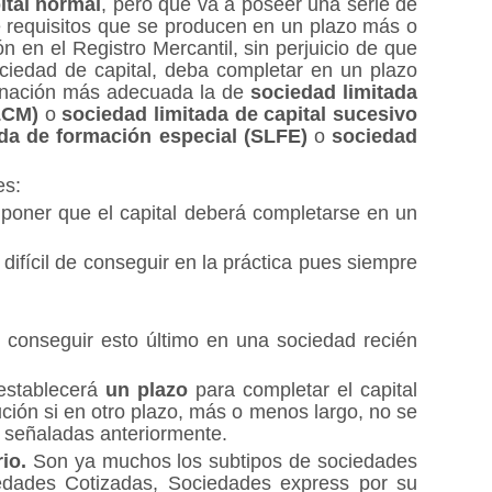
ital normal
, pero que va a poseer una serie de
 requisitos que se producen en un plazo más o
 en el Registro Mercantil, sin perjuicio de que
sociedad de capital, deba completar en un plazo
minación más adecuada la de
sociedad limitada
LCM)
o
sociedad limitada de capital sucesivo
ada de formación especial (SLFE)
o
sociedad
es:
poner que el capital deberá completarse en un
 difícil de conseguir en la práctica pues siempre
conseguir esto último en una sociedad recién
establecerá
un plazo
para completar el capital
ución si en otro plazo, más o menos largo, no se
s señaladas anteriormente.
o.
Son ya muchos los subtipos de sociedades
edades Cotizadas, Sociedades express por su