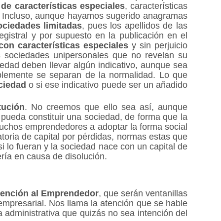
 de características especiales
, características
o. Incluso, aunque hayamos sugerido anagramas
ciedades limitadas
, pues los apellidos de las
gistral y por supuesto en la publicación en el
con características especiales
y sin perjuicio
s sociedades unipersonales que no revelan su
edad deben llevar algún indicativo, aunque sea
ablemente se separan de la normalidad. Lo que
ociedad
o si ese indicativo puede ser un añadido
tución
. No creemos que ello sea así, aunque
pueda constituir una sociedad, de forma que la
 muchos emprendedores a adoptar la forma social
gatoria de capital por pérdidas, normas estas que
i lo fueran y la sociedad nace con un capital de
ría en causa de disolución.
tención al Emprendedor
, que serán ventanillas
d empresarial. Nos llama la atención que se hable
 administrativa que quizás no sea intención del