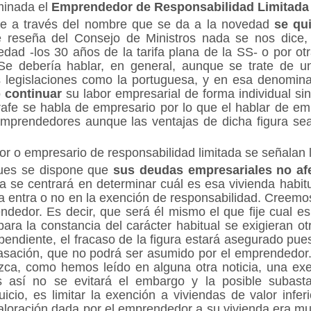
inada el
Emprendedor de Responsabilidad Limitada 
que a través del nombre que se da a la novedad
se qui
reseña del Consejo de Ministros nada se nos dice,
 edad -los 30 años de la tarifa plana de la SS- o por ot
 Se debería hablar, en general, aunque se trate de
s legislaciones como la portuguesa, y en esa denomina
o
continuar
su labor empresarial de forma individual si
fe se habla de empresario por lo que el hablar de e
emprendedores aunque las ventajas de dicha figura sean
 o empresario de responsabilidad limitada se señalan l
es se dispone que
sus deudas empresariales no afec
ma se centrará en determinar cuál es esa vivienda habit
isma entra o no en la exención de responsabilidad. Cree
dedor. Es decir, que será él mismo el que fije cual es s
para la constancia del carácter habitual se exigieran ot
pendiente, el fracaso de la figura estará asegurado pues
 tasación, que no podrá ser asumido por el emprendedor. 
ezca, como hemos leído en alguna otra noticia, una ex
s así no se evitará el embargo y la posible subast
cio, es limitar la exención a viviendas de valor inferi
aloración dada por el emprendedor a su vivienda era mu