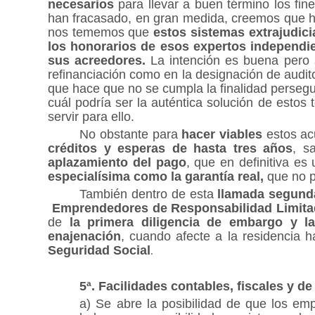
necesarios
para llevar a buen término los fine
han fracasado, en gran medida, creemos que 
nos tememos que
estos sistemas extrajudic
los honorarios de esos expertos independi
sus acreedores.
La intención es buena pero s
refinanciación como en la designación de auditor
que hace que no se cumpla la finalidad persegu
cuál podría ser la auténtica solución de estos
servir para ello.
No obstante para
hacer viables
estos ac
créditos y esperas de hasta tres años
, s
aplazamiento del pago
, que en definitiva es
especialísima como la garantía real,
que no p
También dentro de esta
llamada segund
Emprendedores de Responsabilidad Limita
de
la primera diligencia de embargo y la
enajenación
, cuando afecte a la residencia 
Seguridad Social
.
5ª. Facilidades contables, fiscales y de
a) Se abre la posibilidad de que los em