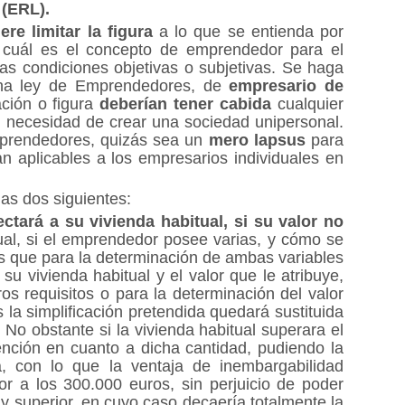
(ERL).
ere limitar la figura
a lo que se entienda por
 cuál es el concepto de emprendedor para el
ras condiciones objetivas o subjetivas. Se haga
 una ley de Emprendedores, de
empresario de
ción o figura
deberían tener cabida
cualquier
n necesidad de crear una sociedad unipersonal.
mprendedores, quizás sea un
mero lapsus
para
 aplicables a los empresarios individuales en
as dos siguientes:
tará a su vivienda habitual, si su valor no
ual, si el emprendedor posee varias, y cómo se
mos que para la determinación de ambas variables
u vivienda habitual y el valor que le atribuye,
ros requisitos o para la determinación del valor
 la simplificación pretendida quedará sustituida
No obstante si la vivienda habitual superara el
ención en cuanto a dicha cantidad, pudiendo la
a, con lo que la ventaja de inembargabilidad
or a los 300.000 euros, sin perjuicio de poder
y superior, en cuyo caso decaería totalmente la