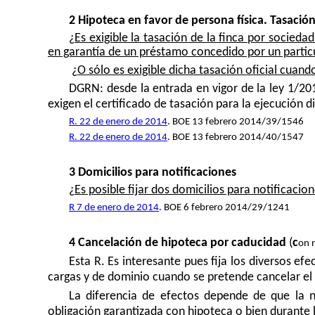
2
Hipoteca en favor de persona física. Tasació
¿
Es exigible la tasación de la finca por socieda
en garantía de un préstamo concedido por un particul
¿
O sólo es exigible dicha tasación oficial cuand
DGRN: desde la entrada en vigor de la ley 1/201
exigen el certificado de tasación para la ejecución di
R. 22 de enero de 2014
. BOE 13 febrero 2014/39/1546
R. 22 de enero de 2014
. BOE 13 febrero 2014/40/1547
3 Domicilios para notificaciones
¿
Es posible fijar dos domicilios para notificaci
R 7 de enero de 2014
. BOE 6 febrero 2014/29/1241
4
Cancelación de hipoteca por caducidad
(
c
on n
Esta R. Es interesante pues fija los diversos ef
cargas y de dominio cuando se pretende cancelar el 
La diferencia de efectos depende de que la n
obligación garantizada con hipoteca o bien durante l