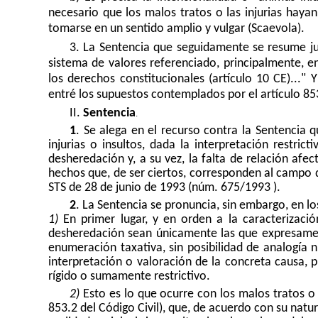
necesario que los malos tratos o las injurias haya
tomarse en un sentido amplio y vulgar (Scaevola).
3. La Sentencia que seguidamente se resume juz
sistema de valores referenciado, principalmente, 
los derechos constitucionales (artículo 10 CE)..."
entré los supuestos contemplados por el artículo 85
II.
Sentencia
.
1
. Se alega en el recurso contra la Sentencia q
injurias o insultos, dada la interpretación restrict
desheredación y, a su vez, la falta de relación afe
hechos que, de ser ciertos, corresponden al campo de
STS de 28 de junio de 1993 (núm. 675/1993 ).
2
. La Sentencia se pronuncia, sin embargo, en lo
1)
En primer lugar, y en orden a la caracterizació
desheredación sean únicamente las que expresamente
enumeración taxativa, sin posibilidad de analogía n
interpretación o valoración de la concreta causa, 
rígido o sumamente restrictivo.
2)
Esto es lo que ocurre con los malos tratos o
853.2 del Código Civil), que, de acuerdo con su natu