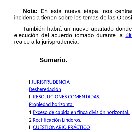
Nota:
En esta nueva etapa, nos centra
incidencia tienen sobre los temas de las Opos
También habrá un nuevo apartado donde 
ejecución del acuerdo tomado durante la
úl
realce a la jurisprudencia.
Sumario.
I
JURISPRUDENCIA
.
Desheredación
.
II
RESOLUCIONES COMENTADAS
.
Propiedad horizontal
1
Exceso de cabida en finca división horizontal.
2
Rectificación Linderos
.
II
CUESTIONARIO PRÁCTICO
.