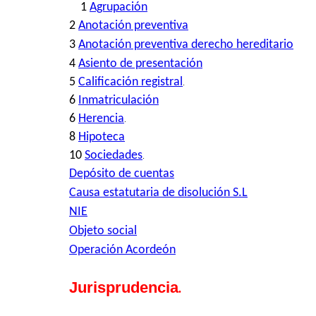
1
Agrupación
2
Anotación preventiva
3
Anotación preventiva derecho hereditario
4
Asiento de presentación
5
Calificación registral
.
6
Inmatriculación
6
Herencia
.
8
Hipoteca
10
Sociedades
.
Depósito de cuentas
Causa estatutaria de disolución S.L
NIE
Objeto social
Operación Acordeón
Jurisprudencia
.