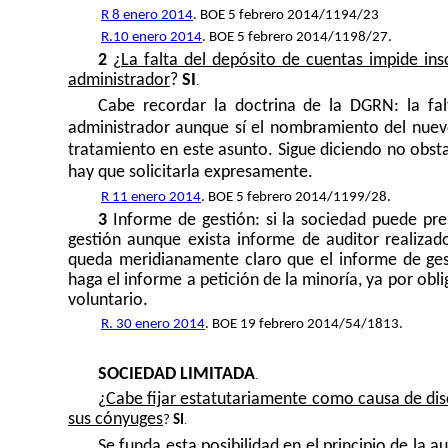
R 8 enero 2014
. BOE 5 febrero 2014/1194/23
R.10 enero 2014
. BOE 5 febrero 2014/1198/27.
2
¿
La falta del depósito de cuentas impide ins
administrador
?
SI
.
Cabe recordar la doctrina de
la DGRN
: la fa
administrador aunque sí el nombramiento del nue
tratamiento en este asunto. Sigue diciendo no obs
hay que solicitarla expresamente.
R 11 enero 2014
. BOE 5 febrero 2014/1199/28.
3
Informe de gestión: si la sociedad puede pre
gestión aunque exista informe de auditor realizad
queda meridianamente claro que el informe de gest
haga el informe a petición de la minoría, ya por obli
voluntario.
R. 30 enero 2014
. BOE 19 febrero 2014/54/1813.
SOCIEDAD LIMITADA
.
¿
Cabe fijar estatutariamente como causa de diso
sus cónyuges
.
?
SI
Se funda esta posibilidad en el principio de la 