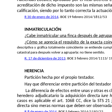
acreditación de dicho impuesto son las mismas señala
calificación, siendo por lo tanto correcta la actuación
R 30 de enero de 2014
. BOE 19 febrero 2014/1812/53
INMATRICULACIÓN
.
¿
Cabe inmatricular una finca después de agruparl
¿
Cómo se aprecia el requisito de la exacta coinc
descriptiva y gráfica totalmente coincidente se entiende cumpli
catastral para después volver a agruparla: no tiene sentido.
R. 17 de diciembre de 2013
. BOE 3 febrero 2014/1113/ 1
HERENCIA
.
Partición hecha por el propio testador.
Hay que diferenciar entre partición del testado
La diferencia de efectos entre unas y otras es c
heredero adjudicatario la adquisición directa
iure 
casos es aplicable el art. 1068 CC, dice la STS 21
directa sino meras normas que deben ser observadas 
R.8 de enero de 2014
. BOE 5 febrero 2014/1193/22