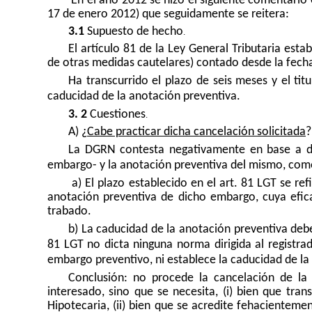
En el año 2012 se hizo el siguiente comentario 
17 de enero 2012) que seguidamente se reitera:
3.1
Supuesto de hecho
.
El artículo 81 de la Ley General Tributaria esta
de otras medidas cautelares) contado desde la fech
Ha transcurrido el plazo de seis meses y el tit
caducidad de la anotación preventiva.
3. 2
Cuestiones
.
A) ¿
Cabe practicar dicha cancelación solicitada
La DGRN contesta negativamente en base a dist
embargo- y la anotación preventiva del mismo, como
a) El plazo establecido en el art. 81 LGT se re
anotación preventiva de dicho embargo, cuya efic
trabado.
b) La caducidad de la anotación preventiva debe 
81 LGT no dicta ninguna norma dirigida al registrad
embargo preventivo, ni establece la caducidad de l
Conclusión: no procede la cancelación de la
interesado, sino que se necesita, (i) bien que tran
Hipotecaria, (ii) b
ien que se acredite fehacienteme