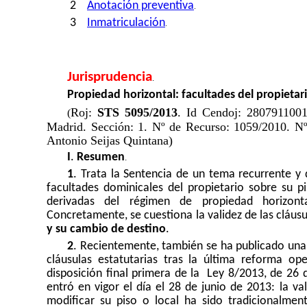
2
Anotación preventiva
.
3
Inmatriculación
.
Jurisprudencia
.
Propiedad horizontal: facultades del propietari
Roj:
STS 5095/2013
. Id Cendoj: 2807911001
(
Madrid. Sección: 1. Nº de Recurso: 1059/2010. Nº
Antonio Seijas Quintana)
I
.
Resumen
.
1
. Trata la Sentencia de un tema recurrente y d
facultades dominicales del propietario sobre su p
derivadas del régimen de propiedad horizonta
Concretamente, se cuestiona la validez de las cláus
y su cambio de destino
.
2
. Recientemente, también se ha publicado una
cláusulas estatutarias tras la última reforma o
disposición final primera de la
Ley
8/2013, de 26 d
entró en vigor el día el 28 de junio de 2013
: la va
modificar su piso o local ha sido tradicionalm