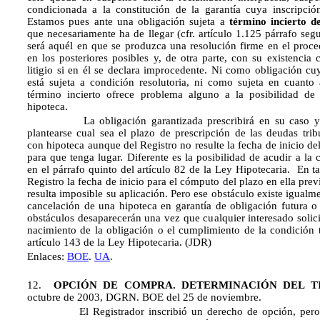
condicionada a la constitución de la garantía cuya inscripción
Estamos pues ante una obligación sujeta a
término incierto de
que necesariamente ha de llegar (cfr. artículo 1.125 párrafo se
será aquél en que se produzca una resolución firme en el proce
en los posteriores posibles y, de otra parte, con su existencia
litigio si en él se declara improcedente. Ni como obligación cu
está sujeta a condición resolutoria, ni como sujeta en cuanto 
término incierto ofrece problema alguno a la posibilidad de
hipoteca.
La obligación garantizada prescribirá en su caso y n
plantearse cual sea el plazo de prescripción de las deudas trib
con hipoteca aunque del Registro no resulte la fecha de inicio d
para que tenga lugar. Diferente es la posibilidad de acudir a la 
en el párrafo quinto del artículo 82 de la Ley Hipotecaria. En t
Registro la fecha de inicio para el cómputo del plazo en ella prev
resulta imposible su aplicación. Pero ese obstáculo existe igualme
cancelación de una hipoteca en garantía de obligación futura o 
obstáculos desaparecerán una vez que cualquier interesado solici
nacimiento de la obligación o el cumplimiento de la condición 
artículo 143 de la Ley Hipotecaria. (JDR)
Enlaces:
BOE
.
UA
.
12.
OPCIÓN DE COMPRA. DETERMINACIÓN DEL T
octubre de 2003, DGRN. BOE del 25 de noviembre.
El Registrador inscribió un derecho de opción, pero s