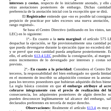
intereses y costas
, respecto de lo inicialmente anotado, y ello
otras anotaciones posteriores de embargo. Dichas cantida
preferencia de la anotación inicial con la excepción que se dirá.
El
Registrador
entiende que «no es posible tal consignac
perjuicio de practicar por tales excesos una nueva anotación,
rango registral».
Se basa el Centro Directivo (utilizando en los vistos, tan s
LEC) en lo siguiente:
1º.- En cuanto a la
nota marginal
: el artículo 575 
despachar la ejecución, se fije provisionalmente una cantidad po
que pueda devengarse durante la ejecución (que no excederá del 
y se prevé que esta cantidad pueda ampliarse posteriormente. 
ello, el artículo
613-4 LEC
posibilita la consignación, al margen
estos incrementos de lo devengado por intereses y costas sob
previsto.
2º.-
En cuanto a la prioridad:
Considera el Centro Dire
terceros, la responsabilidad del bien embargado no queda limita
en el momento de inscribir su adquisición constase en la anotac
para los terceros poseedores que hubieran adquirido dichos biene
La regla básica consiste en que
el embargo atribuye al acre
cobrarse íntegramente con el precio de realización del b
consecuencia, los adquirentes posteriores de algún derecho s
pueden desconocer legítimamente tal alcance del embargo, sa
declarados preferentes en tercería de mejor derecho.
Observaciones:
Realmente el artículo
613.4
es muy c