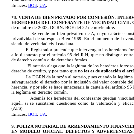
Enlaces:
BOE
.
UA
.
*8.
VENTA DE BIEN PRIVADO POR CONFESIÓN. INTER
HEREDEROS DEL CONFESANTE DE VECINDAD CIVIL
de octubre de 2003, DGRN. BOE del 22 de noviembre.
Se vende un bien privativo de A, cuyo carácter consta
privatividad de su esposo B en 1969. En el momento de la venta
siendo de vecindad civil catalana.
El Registrador pretende que intervengan los herederos forz
a lo dispuesto por el artículo 95 del R.H, que no distingue entr
de derecho común o de derechos forales.
El notario alega que la legítima de los herederos forzosos
derecho de crédito, y por tanto que
no les es de aplicación el art
La DGRN da la razón al notario, pues cuando la legítima e
salvaguardado el derecho por la inclusión del valor contable de
herencia, y por ello se hace innecesaria la cautela del artículo 95
la legítima en derecho común.
Además los herederos del confesante quedan vinculados
aquél, si se suscitaren cuestiones como la valoración y eficac
(AFS)
Enlaces:
BOE
.
UA
.
9.
PÓLIZA NOTARIAL DE ARRENDAMIENTO FINANCIE
EN MODELO OFICIAL. DEFECTOS Y ADVERTENCIAS.