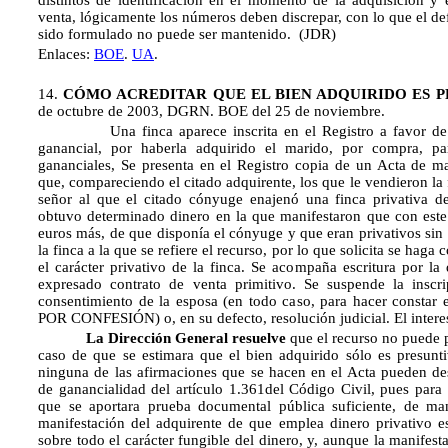
distintos de identificación en el momento de la adquisición y e
venta, lógicamente los números deben discrepar, con lo que el de
sido formulado no puede ser mantenido. (JDR)
Enlaces:
BOE
.
UA
.
14.
CÓMO ACREDITAR QUE EL BIEN ADQUIRIDO ES 
de octubre de 2003, DGRN. BOE del 25 de noviembre.
Una finca aparece inscrita en el Registro a favor de
ganancial, por haberla adquirido el marido, por compra, p
gananciales, Se presenta en el Registro copia de un Acta de ma
que, compareciendo el citado adquirente, los que le vendieron la
señor al que el citado cónyuge enajenó una finca privativa d
obtuvo determinado dinero en la que manifestaron que con este
euros más, de que disponía el cónyuge y que eran privativos sin
la finca a la que se refiere el recurso, por lo que solicita se haga 
el carácter privativo de la finca. Se acompaña escritura por la
expresado contrato de venta primitivo. Se suspende la inscri
consentimiento de la esposa (en todo caso, para hacer constar e
POR CONFESIÓN) o, en su defecto, resolución judicial. El intere
La Dirección General resuelve
que el recurso no puede 
caso de que se estimara que el bien adquirido sólo es presunt
ninguna de las afirmaciones que se hacen en el Acta pueden des
de ganancialidad del artículo 1.361del Código Civil, pues para 
que se aportara prueba documental pública suficiente, de ma
manifestación del adquirente de que emplea dinero privativo es
sobre todo el carácter fungible del dinero, y, aunque la manifesta