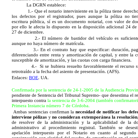
La DGRN establece:
1.- Que el notario interviniente en la póliza tiene derecho 
los defectos por el registrador, pues aunque la póliza no ti
escritura pública, sí es un documento notarial, con valor de d
por ello le afecta lo dispuesto en la disposición adicional 24 d
27 de diciembre.
2.- El número de bastidor del vehículo es suficiente pa
aunque no haya número de matrícula.
3.- En el contrato hay que especificar: duración, pago
diferenciando entre renta y amortización de capital, y entre la 
susceptible de amortización, y las cuotas con carga financiera.
4.- Si se hubiera resuelto favorablemente el recurso sus
retrotraído a la fecha del asiento de presentación. (AFS).
Enlaces:
BOE
. UA.
Confirmada por la sentencia de 24-1-2005 de la Audiencia Provin
pendiente de Sentencia del Tribunal Supremo-
que desestima el r
interpuesto contra
la sentencia de 3-6-2004 (también confirmator
Primera Instancia número 7 de Córdoba.
Ambas sentencias confirman la
necesidad de notificar los defe
interviene pólizas
y
no consideran extemporánea la resolución
de resolver de la administración y la aplicabilidad de la do
administrativo al procedimiento registral. También se deses
apelación interpuesto por el Notario en cuanto al segundo 