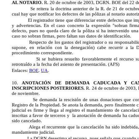
AL NOTARIO.
R. 20 de octubre de 2003, DGRN. BOE del 22 d
Se reitera la doctrina anterior de la R. de 21 de octubre
cual hay que notificar los defectos de las pólizas al notario autori
El registrador tiene que diferenciar entre defectos que impi
y advertencias. En el caso concreto la expresión "sobran fir
defecto, pues no queda claro de la póliza si ha intervenido un
caso no sobran firmas, pero faltan sus datos de identificación.
Respecto de los gastos del registrador o su responsabilidad
supone, en relación con la denegación) cabe recurrir a la
procedimiento correspondiente.
Si se hubiera resuelto favorablemente el recurso sus 
retrotraído a la fecha del asiento de presentación. (AFS)
Enlaces:
BOE
.
UA
.
10.
ANOTACIÓN DE DEMANDA CADUCADA Y CA
INSCRIPCIONES POSTERIORES.
R. 24 de octubre de 2003
de noviembre.
Se demanda la rescisión de unas donaciones que consta
Registro de la Propiedad. Se anota la demanda, pero finalmente 
judicial es firme y llega al registro el mandamiento de cancelaci
inscritas a favor de terceros y la anotación de demanda ha cadu
sido cancelado.
Alega el recurrente que la cancelación ha sido indebida, 
mandamiento judicial.
La DGRN desestima el recurso, pues señala que cuando un 