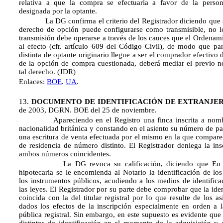
relativa a que la compra se efectuaría a favor de la persona
designada por la optante.
La DG confirma el criterio del Registrador diciendo que si
derecho de opción puede configurarse como transmisible, no l
transmisión debe operarse a través de los cauces que el Ordenam
al efecto (cfr. artículo 609 del Código Civil), de modo que pa
distinta de optante originario llegue a ser el comprador efectivo d
de la opción de compra cuestionada, deberá mediar el previo ne
tal derecho. (JDR)
Enlaces:
BOE
.
UA
.
13.
DOCUMENTO DE IDENTIFICACIÓN DE EXTRANJER
de 2003, DGRN. BOE del 25 de noviembre.
Apareciendo en el Registro una finca inscrita a nombre
nacionalidad británica y constando en el asiento su número de pa
una escritura de venta efectuada por el mismo en la que compare
de residencia de número distinto. El Registrador deniega la ins
ambos números coincidentes.
La DG revoca su calificación, diciendo que En nue
hipotecaria se le encomienda al Notario la identificación de lo
los instrumentos públicos, acudiendo a los medios de identifica
las leyes. El Registrador por su parte debe comprobar que la ide
coincida con la del titular registral por lo que resulte de los as
dados los efectos de la inscripción especialmente en orden a l
pública registral. Sin embargo, en este supuesto es evidente que 