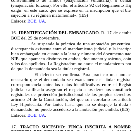
consentimiento de ambos (enajenación voluntaria), o dem
(enajenación forzosa). Por ello, el artículo 92 del Reglamento Hip
exigir, en este caso, que se exprese en la inscripción que el b
sujeción a su régimen matrimonial». (IES)
Enlaces:
BOE
.
UA
.
16.
IDENTIFICACIÓN DEL EMBARGADO
.
R. 17 de octub
BOE del 25 de noviembre.
Se suspende la práctica de una anotación preventiva d
discrepancia existente entre el mandamiento judicial y la inscri
bien embargado en cuanto a la letra y número del documento naci
NIF- que aparecen distintos en ambos, documento y asiento, coi
y los dos apellidos. La Registradora no anota el mandamiento po
de que la demandada sea la titular registral.
El defecto ser confirma. Para practicar una anotaci
necesario que el demandado sea exactamente el titular registral
correspondencia entre los datos identificativos entre el Regi
judicial calificado aseguran el respeto a los derechos constituc
registrales de protección jurisdiccional de los propios derecho
artículo 24 de la Constitución, del que son corolario los artícu
Ley Hipotecaria. Por tanto, hasta que no se despeje la duda 
demandado, no puede accederse a la anotación pretendida. (IES)
Enlaces:
BOE
.
UA
.
17.
TRACTO SUCESIVO: FINCA INSCRITA A NOMB