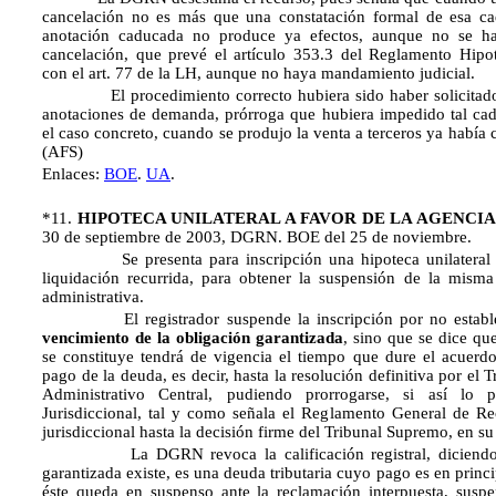
cancelación no es más que una constatación formal de esa ca
anotación caducada no produce ya efectos, aunque no se ha
cancelación, que prevé el artículo 353.3 del Reglamento Hipo
con el art. 77 de la LH, aunque no haya mandamiento judicial.
El procedimiento correcto hubiera sido haber solicitado l
anotaciones de demanda, prórroga que hubiera impedido tal ca
el caso concreto, cuando se produjo la venta a terceros ya había 
(AFS)
Enlaces:
BOE
.
UA
.
*11.
HIPOTECA UNILATERAL A FAVOR DE LA AGENCIA
30 de septiembre de 2003, DGRN. BOE del 25 de noviembre.
Se presenta para inscripción una hipoteca unilateral e
liquidación recurrida, para obtener la suspensión de la mism
administrativa.
El registrador suspende la inscripción por no establ
vencimiento de la obligación garantizada
, sino que se dice q
se constituye tendrá de vigencia el tiempo que dure el acuerd
pago de la deuda, es decir, hasta la
resolución definitiva por el
Administrativo Central, pudiendo prorrogarse, si así lo 
Jurisdiccional, tal y como señala el Reglamento General de Re
jurisdiccional hasta la decisión firme del Tribunal Supremo, en su
La DGRN revoca la calificación registral, diciendo q
garantizada existe, es una deuda tributaria cuyo pago es en princip
éste queda en suspenso ante la reclamación interpuesta, susp