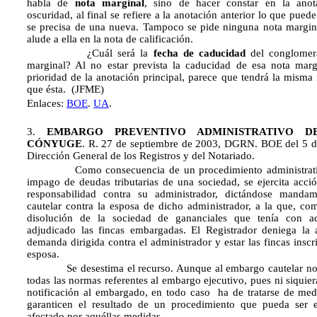
habla de
nota marginal
, sino de hacer constar en la anot
oscuridad, al final se refiere a la anotación anterior lo que pue
se precisa de una nueva. Tampoco se pide ninguna nota margina
alude a ella en la nota de calificación.
¿Cuál será la
fecha de caducidad
del conglomera
marginal? Al no estar prevista la caducidad de esa nota marg
prioridad de la anotación principal, parece que tendrá la misma
que ésta. (JFME)
Enlaces:
BOE
.
UA
.
3.
EMBARGO PREVENTIVO ADMINISTRATIVO D
CÓNYUGE
. R. 27 de septiembre de 2003, DGRN. BOE del 5 d
Dirección General de los Registros y del Notariado.
Como consecuencia de un procedimiento administrativ
impago de deudas tributarias de una sociedad, se ejercita acci
responsabilidad contra su administrador, dictándose manda
cautelar contra la esposa de dicho administrador, a la que, c
disolución de la sociedad de gananciales que tenía con aq
adjudicado las fincas embargadas. El Registrador deniega la 
demanda dirigida contra el administrador y estar las fincas insc
esposa.
Se desestima el recurso. Aunque al embargo cautelar no p
todas las normas referentes al embargo ejecutivo, pues ni siquiera
notificación al embargado, en todo caso ha de tratarse de med
garanticen el resultado de un procedimiento que pueda ser e
afectado por aquéllas medidas.