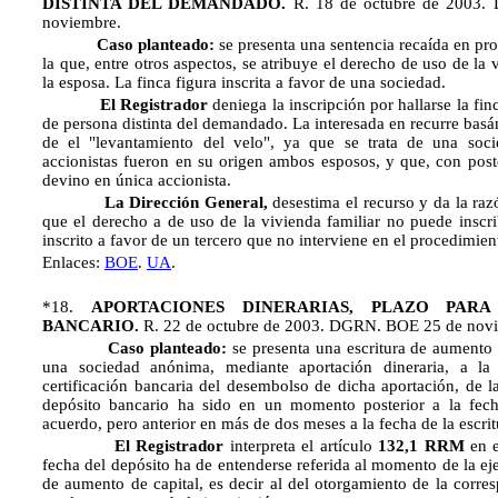
DISTINTA DEL DEMANDADO.
R. 18 de octubre de 2003
noviembre.
Caso planteado:
se presenta una sentencia recaída en pr
la que, entre otros aspectos, se atribuye el derecho de uso de la
la esposa. La finca figura inscrita a favor de una sociedad.
El Registrador
deniega la inscripción por hallarse la fin
de persona distinta del demandado. La interesada en recurre basán
de el "levantamiento del velo", ya que se trata de una soc
accionistas fueron en su origen ambos esposos, y que, con poste
devino en única accionista.
La Dirección General,
desestima
el
recurso
y da la raz
que el derecho a de uso de la vivienda familiar no puede inscrib
inscrito a favor de un tercero que no interviene en el procedimie
Enlaces:
BOE
.
UA
.
*18.
APORTACIONES DINERARIAS, PLAZO PARA
BANCARIO.
R. 22 de octubre de 2003. DGRN. BOE 25 de nov
Caso planteado:
se presenta una escritura de aumento d
una sociedad anónima, mediante aportación dineraria, a l
certificación bancaria del desembolso de dicha aportación, de l
depósito bancario ha sido en un momento posterior a la fec
acuerdo, pero anterior en más de dos meses a la fecha de la escrit
El Registrador
interpreta el artículo
132,1 RRM
en e
fecha del depósito ha de entenderse referida al momento de la e
de aumento de capital, es decir al del otorgamiento de la corres