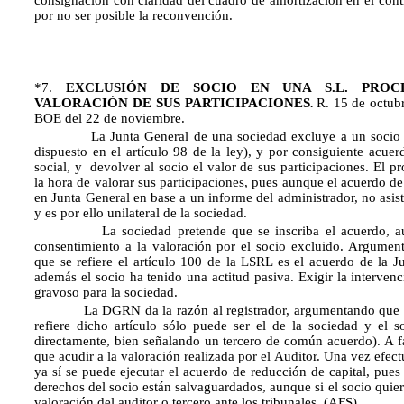
consignación con claridad del cuadro de amortización en el cont
por no ser posible la reconvención.
*7.
EXCLUSIÓN DE SOCIO EN UNA S.L. PROC
VALORACIÓN DE SUS PARTICIPACIONES
R.
15 de octub
.
BOE del 22 de noviembre.
La Junta General de una sociedad excluye a un socio (
dispuesto en el artículo 98 de la ley), y por consiguiente acuerd
social, y devolver al socio el valor de sus participaciones. El p
la hora de valorar sus participaciones, pues aunque el acuerdo d
en Junta General en base a un informe del administrador, no asist
y es por ello unilateral de la sociedad.
La sociedad pretende que se inscriba el acuerdo, aun
consentimiento a la valoración por el socio excluido. Argumen
que se refiere el artículo 100 de la LSRL es el acuerdo de la J
además el socio ha tenido una actitud pasiva. Exigir la intervenc
gravoso para la sociedad.
La DGRN da la razón al registrador, argumentando que el
refiere dicho artículo sólo puede ser el de la sociedad y el s
directamente, bien señalando un tercero de común acuerdo). A f
que acudir a la valoración realizada por el Auditor. Una vez efect
ya sí se puede ejecutar el acuerdo de reducción de capital, pues
derechos del socio están salvaguardados, aunque si el socio quier
valoración del auditor o tercero ante los tribunales. (AFS)