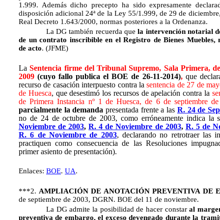
1.999. Además dicho precepto ha sido expresamente declara
disposición adicional 24ª de la Ley 55/1.999, de 29 de diciembre,
Real Decreto 1.643/2000, normas posteriores a la Ordenanza.
La DG también recuerda que
la intervención notarial d
de un contrato inscribible en el Registro de Bienes Muebles,
de acto
. (JFME)
La
Sentencia firme del Tribunal Supremo, Sala Primera, de
2009
(cuyo fallo publica el BOE de 26-11-2014)
,
que declara
recurso de casación interpuesto contra la
sentencia de 27 de may
de Huesca
, que desestimó los recursos de apelación contra la
se
de Primera Instancia nº 1 de Huesca, de 6 de septiembre d
parcialmente la demanda
presentada frente a las
R. 24 de Se
no de 24 de octubre de 2003, como erróneamente indica la s
Noviembre de 2003
,
R. 4 de Noviembre de 2003
,
R. 5 de N
R. 6 de Noviembre de 2003
, declarando no retrotraer las i
practiquen como consecuencia de las Resoluciones impugnad
primer asiento de presentación).
Enlaces:
BOE
.
UA
.
***2.
AMPLIACIÓN DE ANOTACIÓN PREVENTIVA DE
de septiembre de 2003, DGRN. BOE del 11 de noviembre.
La DG admite la posibilidad de hacer constar
al marge
preventiva de embargo, el exceso devengado durante la tramit