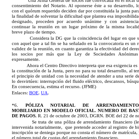
Una Junta General de socios fue convocada en el local de 
consentimiento del Notario. Al oponerse éste a su desarrollo, l
con el quórum requerido deciden dar por constituida la junta par
la finalidad de solventar la dificultad que plantea esa imposibilidad
designado, proceden por acuerdo unánime y con asistencia
continuar la reunión en un lugar próximo de la misma localid
breve plazo de tiempo.
Considera la DG que la coincidencia del lugar en que se 
con aquel que a tal fin se ha señalado en la convocatoria es un r
validez de la reunión, en cuanto garantiza la efectividad del dere
los socios por más que la Ley de Sociedades Anónimas
expresamente.
Ahora el Centro Directivo interpreta que esa exigencia es i
la constitución de la Junta, pero no para su total desarrollo, al t
el principio de unidad con la necesidad de atender a una serie d
lo desvirtúen: interrupción del fluido eléctrico, descansos, bús
En consecuencia, estima el recurso. (JFME)
Enlaces:
BOE
.
UA
.
*6.
PÓLIZA NOTARIAL DE ARRENDAMIENTO
MOBILIARIO EN MODELO OFICIAL.
NUMERO DE BAS
DE PAGOS.
R. 21 de octubre de 2003, DGRN. BOE del 22 de n
Se trata de una póliza de arrendamiento financiero (leas
intervenida notarialmente, que pretende acceder al registro de 
inscripción se deniega porque no consta el número de matrícula,
el número total de cuotas del arrendamiento financiero.