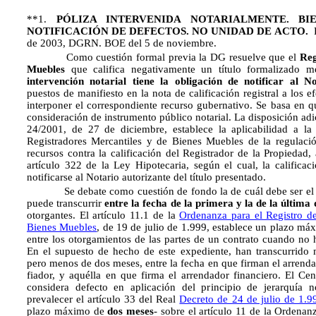
**1.
PÓLIZA INTERVENIDA NOTARIALMENTE. BI
NOTIFICACIÓN DE DEFECTOS. NO UNIDAD DE ACTO.
R
de 2003, DGRN. BOE del 5 de noviembre.
Como cuestión formal previa la DG resuelve que el
Reg
Muebles
que califica negativamente un título formalizado 
intervención notarial tiene la obligación de notificar al No
puestos de manifiesto en la nota de calificación registral a los 
interponer el correspondiente recurso gubernativo. Se basa en qu
consideración de instrumento público notarial. La disposición adi
24/2001, de 27 de diciembre, establece la aplicabilidad a la 
Registradores Mercantiles y de Bienes Muebles de la regulació
recursos contra la calificación del Registrador de la Propiedad, a
artículo 322 de la Ley Hipotecaria, según el cual, la calificac
notificarse al Notario autorizante del título presentado.
Se debate como cuestión de fondo la de cuál debe ser e
puede transcurrir
entre la fecha de la primera y la de la última 
otorgantes. El artículo 11.1 de la
Ordenanza para el Registro d
Bienes Muebles
, de 19 de julio de 1.999, establece un plazo m
entre los otorgamientos de las partes de un contrato cuando no 
En el supuesto de hecho de este expediente, han transcurrido m
pero menos de dos meses, entre la fecha en que firman el arrendat
fiador, y aquélla en que firma el arrendador financiero. El Cen
considera defecto en aplicación del principio de jerarquía 
prevalecer el artículo 33 del Real
Decreto de 24 de julio de 1.9
plazo máximo de
dos meses
- sobre el artículo 11 de la Ordenan