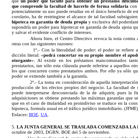
que
un poder que faculte para obtener un préstamo difícilm
que comprende la facultad de hacerlo de forma solidaria
con 
potencialmente su uso puede resultar en el único beneficio de es
corolario, ha de restringirse el alcance de tal facultad subsiguie
hipoteca en garantía de deuda propia
y exclusiva del poderdant
supondría un poder para hipotecar en garantía de deuda ajena qu
y salvar el evidente conflicto de intereses.
Ahora bien, el Centro Directivo revoca la nota contra a
otras con las siguientes razones:
1º.- Con la literalidad de poder: el poder se refiere a 
dicción literal: «
podrá concertar en su propio nombre el apode
otorgante
». Al existir en los préstamos mancomunados tant
prestatarios, tan sólo esta cláusula puede referirse a aquellos otro
los que concurren como prestatarios ambos. Por ello ya sólo que
poder se extiende también a la garantía.
2º.- La toma en consideración de aquella interpretación 
producción de los efectos propios del negocio. La facultad de 
puede interpretarse desconectada de la de adquirir, pues la fi
adquisiciones se obtiene prestando las máximas garantías que se
que en el caso de titularidad en proindiviso se traduce en la cons
hipoteca, formula usual en el tráfico jurídico inmobiliario. (JFME
Enlaces:
BOE
.
UA
.
5.
LA JUNTA GENERAL SE TRASLADA COMENZADA LA
octubre de 2003, DGRN. BOE del 5 de noviembre.