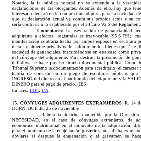
Notario, la fe pública notarial no se extiende a la veracida
declaraciones de los otorgantes. Además de ello, hay que ten
interesado declaró en la compra que adquiría para su sociedad de
que su declaración actual va contra sus propios actos y su con
sería contraria a lo establecido por el artículo 95.6 del Regl
Comentario
: La aseveración de ganancialidad he
adquirente a efectos registrales es irrevocable (95.6 RH); cues
manifestación contraria hecha por ambos esposos en escritura pú
de ser realmente privativos del adquirente los bienes que éste 
sociedad de gananciales, inscribiéndose en este caso como priva
del cónyuge del adquirente. Para destruir la presunción de gan
definitiva se hace preciso prueba documental pública. Como h
Tribunal Supremo la documentación para acreditarlo (el carácter p
habría de consistir en un juego de escrituras públicas que
INGRESO del dinero en el patrimonio del adquirente y la SA
DINERO para el pago de precio. (IES)
Enlaces:
BOE
.
UA
.
15.
CÓNYUGES ADQUIRENTES EXTRANJEROS
. R. 14 d
DGRN. BOE del 25 de noviembre.
Reitera la doctrina mantenida por la Dirección G
NECESIDAD, en el caso de cónyuges extranjeros, de acr
económico matrimonial en el momento de la adquisición, difi
para el momento de la enajenación posterior, pues dicha expresi
obviarse si después la enajenación o el gravamen se hac