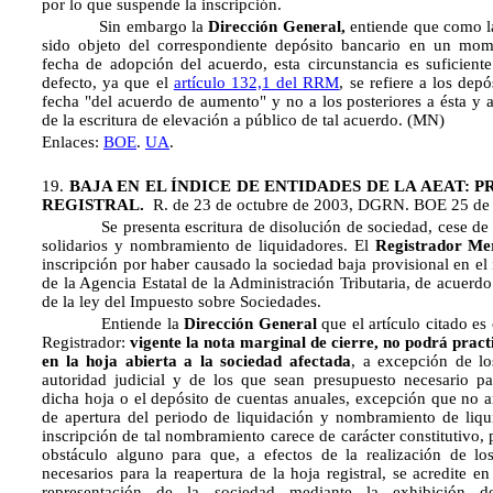
por lo que suspende la inscripción.
Sin embargo la
Dirección General,
entiende que como l
sido objeto del correspondiente depósito bancario en un mome
fecha de adopción del acuerdo, esta circunstancia es suficiente
defecto, ya que el
artículo 132,1 del RRM
, se refiere a los depó
fecha "del acuerdo de aumento" y no a los posteriores a ésta y a
de la escritura de elevación a público de tal acuerdo. (MN)
Enlaces:
BOE
.
UA
.
19.
BAJA EN EL ÍNDICE DE ENTIDADES DE LA AEAT: 
REGISTRAL.
R. de 23 de octubre de 2003, DGRN. BOE 25 de
Se presenta escritura de disolución de sociedad, cese de l
solidarios y nombramiento de liquidadores. El
Registrador Mer
inscripción por haber causado la sociedad baja provisional en el
de la Agencia Estatal de la Administración Tributaria, de acuerdo
de la ley del Impuesto sobre Sociedades.
Entiende la
Dirección General
que el artículo citado es
Registrador:
vigente la nota marginal de cierre, no podrá pract
en la hoja abierta a la sociedad afectada
, a excepción de lo
autoridad judicial y de los que sean presupuesto necesario pa
dicha hoja o el depósito de cuentas anuales, excepción que no 
de apertura del periodo de liquidación y nombramiento de liqu
inscripción de tal nombramiento carece de carácter constitutivo, 
obstáculo alguno para que, a efectos de la realización de lo
necesarios para la reapertura de la hoja registral, se acredite en
representación de la sociedad mediante la exhibición d