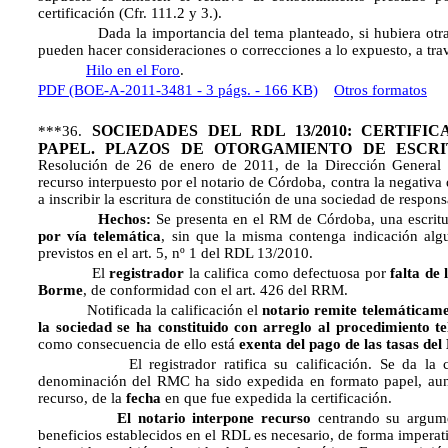
certificación (Cfr. 111.2 y 3.).
Dada la importancia del tema planteado, si hubiera otras 
pueden hacer consideraciones o correcciones a lo expuesto, a tra
Hilo en el Foro
.
PDF (BOE-A-2011-3481 - 3 págs. - 166 KB)
Otros formatos
SOCIEDADES DEL RDL 13/2010: CERTIF
***36.
PAPEL. PLAZOS DE OTORGAMIENTO DE ESCRI
Resolución de 26 de enero de 2011, de la Dirección General d
recurso interpuesto por el notario de Córdoba, contra la negativa d
a inscribir la escritura de constitución de una sociedad de respons
Hechos:
Se presenta en el RM de Córdoba, una escrit
por vía telemática
, sin que la misma contenga indicación algu
previstos en el art. 5, nº 1 del RDL 13/2010.
El
registrador
la califica como defectuosa por
falta de
Borme
, de conformidad con el art. 426 del RRM.
Notificada la calificación el
notario remite telemáticame
la sociedad se ha constituido con arreglo al procedimiento t
como consecuencia de ello está
exenta del pago de las tasas d
El registrador ratifica su calificación. Se da la circu
denominación del RMC ha sido expedida en formato papel, aunq
recurso, de la
fecha
en que fue expedida la certificación.
El notario interpone recurso
centrando su argume
beneficios establecidos en el RDL es necesario, de forma imperat