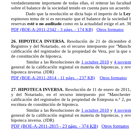
verdaderamente importante de todas ellas, el reiterar las facultade
sobre el balance de la sociedad tenido en cuenta para un acuerdo 
Dado que la resolución se dicta bajo el imperio de la
Ley
espinosos tema de si es necesario que el balance de la sociedad l
reservas
esté o no auditado
como en la actualidad exige el art. 
PDF (BOE-A-2011-2342 - 3 págs. - 174 KB)
Otros formatos
26. HIPOTECA INVERSA.
Resolución de 21 de diciembre d
Registros y del Notariado, en el recurso interpuesto por "Manche
calificación del registrador de la propiedad de Vera, por la que 
de constitución de hipoteca.
Similar a las Resoluciones de
1 octubre 2010
y
4 noviem
general de la calificación registral en materia de hipotecas, y r
hipoteca inversa. (JDR)
PDF (BOE-A-2011-2814 - 11 págs. - 237 KB)
Otros formatos
27. HIPOTECA INVERSA.
Resolución de 11 de enero de 2011, 
y del Notariado, en el recurso interpuesto por "Manchester
calificación del registrador de la propiedad de Estepona n.º 2, p
escritura de constitución de hipoteca.
Similar a las Resoluciones de
1 octubre 2010
y
4 noviem
general de la calificación registral en materia de hipotecas, y r
hipoteca inversa. (JDR)
PDF (BOE-A-2011-2815 - 23
págs.
- 374
KB
)
Otros formatos