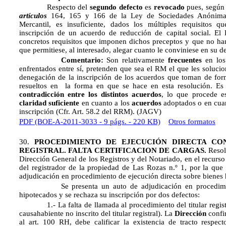
Respecto del
segundo defecto
es
revocado
pues, según 
artículos
164, 165 y 166 de la Ley de Sociedades Anónimas
Mercantil, es insuficiente, dados los múltiples requisitos q
inscripción de un acuerdo de reducción de capital social. El 
concretos requisitos que imponen dichos preceptos y que no h
que permitiese, al interesado, alegar cuanto le conviniese en su de
Comentario:
Son relativamente
frecuentes
en lo
enfrentados entre sí, pretenden que sea el RM el que les solucion
denegación de la inscripción de los acuerdos que toman de for
resueltos en la forma en que se hace en esta resolución. Es
contradicción entre los distintos acuerdos
, lo que procede 
claridad suficiente
en cuanto a los
acuerdos
adoptados o en cua
inscripción (Cfr. Art. 58.2 del RRM). (JAGV)
PDF (BOE-A-2011-3033 - 9 págs. - 220 KB)
Otros formatos
30.
PROCEDIMIENTO DE EJECUCIÓN DIRECTA CO
REGISTRAL.
FALTA CERTIFICACION DE CARGAS.
Resol
Dirección General de los Registros y del Notariado, en el recurso 
del registrador de la propiedad de Las Rozas n.º 1, por la que
adjudicación en procedimiento de ejecución directa sobre bienes
Se presenta un auto de adjudicación en procedimiento
hipotecados y se rechaza su inscripción por dos defectos:
1.- La falta de llamada al procedimiento del titular registra
causahabiente no inscrito del titular registral). La
Dirección
confir
al art. 100 RH, debe calificar la existencia de tracto respecto 