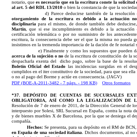
notario, que
es necesario que en la escritura conste la solicitu
al art. 5 del RDL 13/2010
o bien la constancia de que la socieda
d) Parece deducirse también de la resolución
otorgamiento de la escritura es debido a la actuación no
disciplinaria
para el mismo, de donde también debe deducirse, 
Martín
, que si ese incumplimiento es debido a la actuación
certificación telemática o por no suministro de los antecedent
escritura, la consecuencia debe ser el que la misma no pueda g
insistimos en la tremenda importancia de la dación de fe notarial 
e) Finalmente y como los supuestos que pueden darse
acerca de la sujeción o no
de la escritura de constitución de la 
despacharla exenta del dicho pago, sobre la base de la resol
Boletín Oficial del Estado
las incidencias surgidas en el des
cumplidos en el iter constitutivo de la sociedad, para que sea ella
o no al pago del Borme y actúe en consecuencia. (JAGV)
PDF (BOE-A-2011-3482 - 7 págs. - 198 KB)
Otros formatos
*37. DEPÓSITO DE CUENTAS DE SUCURSALES EX
OBLIGATORIA, ASÍ COMO LA LEGALIZACIÓN DE 
Resolución de 7 de enero de 2011, de la Dirección General de los
interpuesto por Solesi, SRL Sucursal en España, contra la nota de
y de bienes muebles X de Barcelona, por la que se deniega el dep
compañía.
Hechos:
Se presenta, para su depósito en el RM de BCN,
en España de una sociedad italiana
. Dichos documentos, al no 