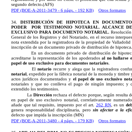
segundo defecto.(AFS)
PDF (BOE-A-2011-3479 - 6 págs. - 192 KB)
Otros formatos
34.
DISTRIBUCIÓN DE HIPOTECA EN DOCUMENTO
PODER POR TESTIMONIO NOTARIAL. ALCANCE DEL
EXCLUSIVO PARA DOCUMENTO NOTARIAL.
Resolución
General de los Registros y del Notariado, en el recurso interpues
nota extendida por la registradora de la propiedad de Valladolid 
inscripción de un documento privado de distribución de hipoteca
En un documento privado de distribución de hipoteca la
acreditarse la representación de los apoderados
al no hallarse 
papel de uso exclusivo para documentos notariales
.
El
notario
recurre y alega que la registradora confun
notarial
, expedido por la fábrica notarial de la moneda y timbre 
actos jurídicos documentados y 
el papel de uso exclusivo nota
notariales y que no conlleva el pago de ningún impuesto; y 
extendido los testimonios.
La
Dirección
rechaza el defecto porque, según resulta d
en papel de uso exclusivo notarial, correlativamente numerad
añade que tal requisito, impuesto por el art.
262 RN
, es un
de
genera responsabilidad disciplinaria, pero
sin afectar a la ef
defecto que impida la inscripción (MN)
PDF (BOE-A-2011-3480 - 4 págs. - 179 KB)
Otros formatos