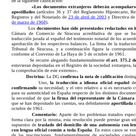
de la siguiente calificación:
«Los documentos extranjeros deberán acompañarse deb
apostillados
(artículos 36 y 37 del Reglamento Hipotecario, Re
Registros y del Notariado de
23 de abril de 2003
y Directiva d
de marzo de 1968
).
Los
documentos han sido presentados redactados en i
Cámara de Comercio de Siracusa acreditativa de que se ha
traducción jurada al español del testimonio notarial de los acuer
aprobación de los respectivos balances. La firma de la traductor
Tribunal de Siracusa, y a continuación figura la correspondien
conforme al Convenio de La Haya de 5 de octubre de 1961.
Se recurre alegando fundamentalmente
el art. 375.2 
estuvieran depositadas en el Registro de la sociedad extranjera, la
la comprobación de este extremo»
.
Doctrina:
La DG
confirma la nota de calificación
distin
Uno,
la traducción a idioma oficial español
de 
confirmando
su necesidad; y el otro relativo a si es necesario c
para su autenticidad en España respecto de los distintos docum
la necesidad de que
la firma del representante de la Cámara
que se han depositado las cuentas, sea debidamente
aportillada
c
octubre de 1961.
Comentario:
Aparte de los problemas tratados especí
forma clara por la misma, esta resolución puede prestar gran ut
supuestos de
traslado del domicilio de una autonomía con le
con lengua oficial común a toda España
. En estos casos se ve
de las inscripciones, fundamentalmente de sociedades catala