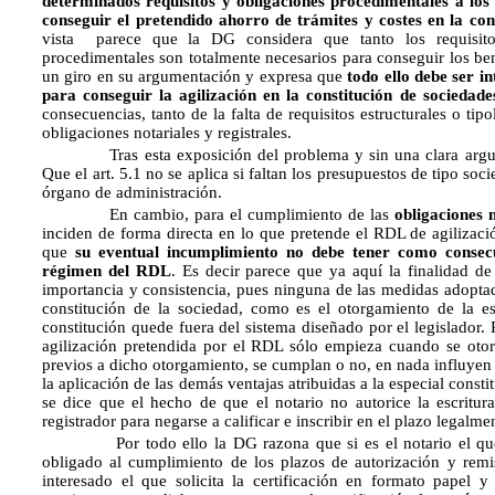
determinados requisitos y obligaciones procedimentales a los
conseguir el pretendido ahorro de trámites y costes en la cons
vista parece que la DG considera que tanto los requisitos
procedimentales son totalmente necesarios para conseguir los be
un giro en su argumentación y expresa que
todo ello debe ser 
para conseguir la agilización en la constitución de sociedade
consecuencias, tanto de la falta de requisitos estructurales o ti
obligaciones notariales y registrales.
Tras esta exposición del problema y sin una clara argume
Que el art. 5.1 no se aplica si faltan los presupuestos de tipo soci
órgano de administración.
En cambio, para el cumplimiento de las
obligaciones n
inciden de forma directa en lo que pretende el RDL de agilizació
que
su eventual incumplimiento no debe tener como consecu
régimen del RDL
. Es decir parece que ya aquí la finalidad d
importancia y consistencia, pues ninguna de las medidas adoptada
constitución de la sociedad, como es el otorgamiento de la es
constitución quede fuera del sistema diseñado por el legislador. 
agilización pretendida por el RDL sólo empieza cuando se otorg
previos a dicho otorgamiento, se cumplan o no, en nada influyen e
la aplicación de las demás ventajas atribuidas a la especial cons
se dice que el hecho de que el notario no autorice la escritura
registrador para negarse a calificar e inscribir en el plazo legalme
Por todo ello la DG razona que si es el notario el que sol
obligado al cumplimiento de los plazos de autorización y remis
interesado el que solicita la certificación en formato papel y