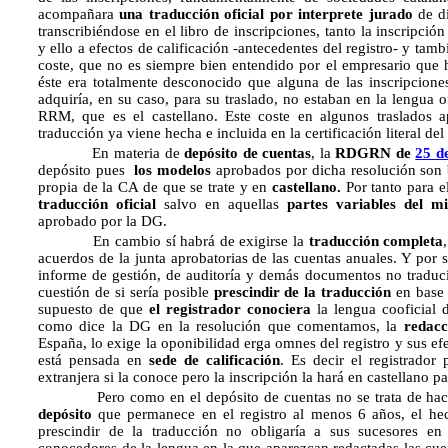
acompañara
una traducción oficial por interprete jurado
de di
transcribiéndose en el libro de inscripciones, tanto la inscripci
y ello a efectos de calificación -antecedentes del registro- y tam
coste, que no es siempre bien entendido por el empresario que 
éste era totalmente desconocido que alguna de las inscripciones
adquiría, en su caso, para su traslado, no estaban en la lengua of
RRM, que es el castellano. Este coste en algunos traslados a
traducción ya viene hecha e incluida en la certificación literal del
En materia de
depósito de cuentas
, la
RDGRN de
25 d
depósito pues
los modelos
aprobados por dicha resolución son
propia de la CA de que se trate y en
castellano.
Por tanto para e
traducción oficial
salvo en aquellas
partes variables
del m
aprobado por la DG.
En cambio sí habrá de exigirse la
traducción completa
acuerdos de la junta aprobatorias de las cuentas anuales. Y por s
informe de gestión, de auditoría y demás documentos no traduci
cuestión de si sería posible
prescindir de la traducción
en base
supuesto de que
el registrador conociera
la lengua cooficial 
como dice la DG en la resolución que comentamos, la
redacc
España, lo exige la oponibilidad erga omnes del registro y sus efe
está pensada en
sede de calificación
. Es decir el registrador
extranjera si la conoce pero la inscripción la hará en castellano 
Pero como en el depósito de cuentas no se trata de hacer
depósito
que permanece en el registro al menos 6 años, el hec
prescindir de la traducción no obligaría a sus sucesores e