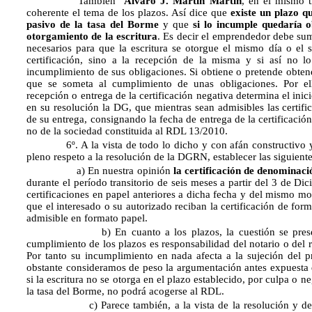
También
Alvaro J. Martín Martín
, en el mismo t
coherente el tema de los plazos. Así dice que
existe un plazo 
pasivo de la tasa del Borme
y que
si lo incumple quedaría 
otorgamiento de la escritura
. Es decir el emprendedor debe sumi
necesarios para que la escritura se otorgue el mismo día o el s
certificación, sino a la recepción de la misma y si así no l
incumplimiento de sus obligaciones. Si obtiene o pretende obtene
que se someta al cumplimiento de unas obligaciones. Por el
recepción o entrega de la certificación negativa determina el ini
en su resolución la DG, que mientras sean admisibles las certific
de su entrega, consignando la fecha de entrega de la certificación
no de la sociedad constituida al RDL 13/2010.
6º. A la vista de todo lo dicho y con afán constructivo y
pleno respeto a la resolución de la DGRN, establecer las siguient
a) En nuestra opinión
la certificación de denominac
durante el período transitorio de seis meses a partir del 3 de D
certificaciones en papel anteriores a dicha fecha y del mismo mo
que el interesado o su autorizado reciban la certificación de form
admisible en formato papel.
b) En cuanto a los plazos, la cuestión se presenta 
cumplimiento de los plazos es responsabilidad del notario o del r
Por tanto su incumplimiento en nada afecta a la sujeción del 
obstante consideramos de peso la argumentación antes expuesta
si la escritura no se otorga en el plazo establecido, por culpa o n
la tasa del Borme, no podrá acogerse al RDL.
c) Parece también, a la vista de la resolución y de la p