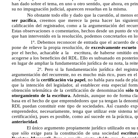
han dado sobre el tema, en uno u otro sentido, que ahora, en prin
su no impugnación judicial, aparecen resueltas en la misma.
No obstante todo ello y dado que la cuestión, al menos en un
ser pacífica
, creemos que merece la pena hacer las siguient
calificación del registrador, como a la argumentación del recu
Estas observaciones o comentarios, hechos desde un punto de vist
que han intervenido en la resolución, podemos concretarlos en lo
1º. Debemos reconocer de entrada que el acuerdo de calif
pone de relieve la propia resolución, de
excesivamente escueto
por el hecho, achacable a la escritura, de haberse omitido en 
acogerse a los beneficios del RDL. Ello es subsanado en posterior d
en lugar de ampliar la fundamentación jurídica de su nota, la reit
2º. Pero si la fundamentación jurídica del registrador 
argumentación del recurrente, no es mucho más rico, pues en el 
admisión de la
certificación vía papel
, no habla para nada de pla
que la intención del legislador, al establecer esta especial for
obtención telemática de la certificación de denominación
sólo 
otorgamiento de la escritura.
Además, aunque no de forma clar
basa en el hecho de que emprendedores que ya tengan la denomin
RDL puedan constituir este tipo de sociedades. Así cuando expo
emprendedor, necesariamente, tenga que utilizar este sistema tel
certificación), pues es posible, como así sucede en la práctica, 
anterioridad
.
El único argumento propiamente jurídico utilizado en su r
que sólo exige para la constitución de una sociedad
escritu