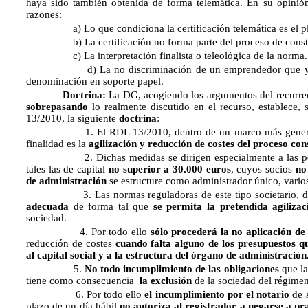
haya sido también obtenida de forma telemática. En su opinión 
razones:
a) Lo que condiciona la certificación telemática es el plazo
b) La certificación no forma parte del proceso de constituc
c) La interpretación finalista o teleológica de la norma.
d) La no discriminación de un emprendedor que ya tien
denominación en soporte papel.
Doctrina:
La DG, acogiendo los argumentos del recurre
sobrepasando
lo realmente discutido en el recurso, establece,
13/2010, la siguiente
doctrina
:
1. El RDL 13/2010, dentro de un marco más general, c
finalidad es la
agilización y reducción de costes del proceso cons
2. Dichas medidas se dirigen especialmente a las pequ
tales las de capital
no superior a 30.000 euros
, cuyos socios
no
de administración
se estructure como administrador único, vari
3. Las normas reguladoras de este tipo societario, debe
adecuada
de forma tal que
se permita la pretendida agilizac
sociedad.
4. Por todo ello
sólo procederá la no aplicación de
reducción de costes
cuando falta alguno de los presupuestos qu
al capital social y a la estructura del órgano de administración
5.
No todo incumplimiento de las obligaciones
que la
tiene como consecuencia
la exclusión
de la sociedad del régimen
6. Por todo ello
el incumplimiento por el notario
de s
plazo de un día hábil
no autoriza al registrador a negarse a pra