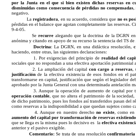
por la Junta en el que si bien existen dichas reservas en c
disminuidas como consecuencia de pérdidas no compensadas
,
negativo.
La
registradora
, en su acuerdo, considera que
no es pos
pérdidas en el balance que agotan completamente las reservas. 
9-4-05.
Se
recurre
alegando que la doctrina de la DGRN en d
anónima y citando en apoyo de su recurso la sentencia del TS d
Doctrina
: La DGRN, en una didáctica resolución,
c
haciendo, entre otras, las siguientes declaraciones:
1. Por exigencias del principio de
realidad del capi
sociales que no respondan a una efectiva aportación patrimonial a
2. La ampliación del capital
con cargo a reservas
,
justificación
de la efectiva existencia de esos fondos en el pa
transformarse en capital, justificación que según el legislador d
aprobado por la Junta General con una determinada antelación 
3. Aunque la operación de aumento de capital por tran
operación contable
, que no altera el patrimonio de la socieda
de dicho patrimonio, pues los fondos así transferidos pasan del 
como reservas a la indisponibilidad a que quedan sujetos como ca
4. Aunque en nuestro derecho
no existe
, como en
aumento del capital por transformación de reservas existiendo
que se llega es la misma pues lo decisivo es la
efectiva existenc
anterior y el pasivo exigible.
Comentario:
Se trata de una resolución
confirmatoria