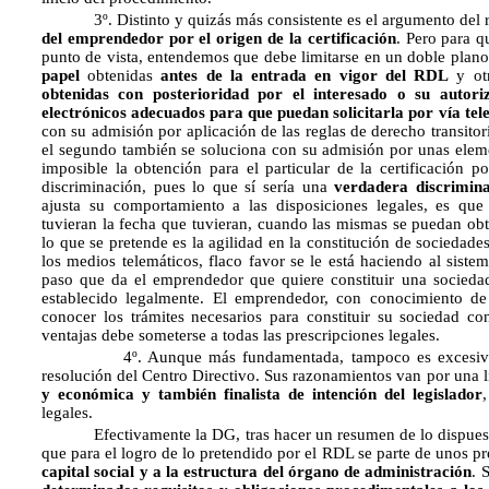
3º. Distinto y quizás más consistente es el argumento del rec
del emprendedor por el origen de la certificación
. Pero para q
punto de vista, entendemos que debe limitarse en un doble plano:
papel
obtenidas
antes de la entrada en vigor del RDL
y ot
obtenidas con posterioridad por el interesado o su autori
electrónicos adecuados para que puedan solicitarla por vía tel
con su admisión por aplicación de las reglas de derecho transitor
el segundo también se soluciona con su admisión por unas element
imposible la obtención para el particular de la certificación po
discriminación, pues lo que sí sería una
verdadera discrimin
ajusta su comportamiento a las disposiciones legales, es que 
tuvieran la fecha que tuvieran, cuando las mismas se puedan obte
lo que se pretende es la agilidad en la constitución de sociedade
los medios telemáticos, flaco favor se le está haciendo al sistem
paso que da el emprendedor que quiere constituir una sociedad
establecido legalmente. El emprendedor, con conocimiento de
conocer los trámites necesarios para constituir su sociedad co
ventajas debe someterse a todas las prescripciones legales.
4º. Aunque más fundamentada, tampoco es excesivament
resolución del Centro Directivo. Sus razonamientos van por una 
y económica y también finalista de intención del legislador
legales.
Efectivamente la DG, tras hacer un resumen de lo dispuesto 
que para el logro de lo pretendido por el RDL se parte de unos p
capital social y a la estructura del órgano de administración
. 