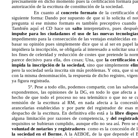
precisamente en dicho momento pues la certificación formará part
autorización de la escritura de constitución de la sociedad.
En cuanto al
concreto formato
de la certificación
siguiente forma: Dando por supuesto de que si lo solicita el not
pregunta si ese mismo formato es también preceptivo cuando la 
También aquí el CD hace un
salto
interpretativo, pues despué
impulse para los ciudadanos el uso de las nuevas tecnología
impedimento para la consecución de las ventajas establecidas e
basar su opinión pues simplemente dice que si al ser en papel la
impidiera la inscripción, se obligaría al interesado a solicitar un
los fines de celeridad y reducción de costes que pretende la nor
parece decisivo para ella, dos cosas; Una, que
la certificación
impida la inscripción de la sociedad,
sino que simplemente
eli
pero la sociedad sería inscrita sin más problemas. Y otra, que si s
con la misma denominación, la respuesta de dicho registro, vigen
ya figura registrada.
5º. Pese a todo ello, podemos compartir, con las salvedade
expondremos, las opiniones de la DG, en todo lo que afecta a n
hecho de que todo el proceso no sea telemático o que no se c
remisión de la escritura al RM, en nada afecta a la concesió
arancelarias establecidas y por parte del registrador de esas 
despacho de la escritura. En definitiva ello está a la
libre dispo
alguna limitación por razones de competencia, y
del registrad
requisitos se hubieran cumplido, aunque ello no sea así. Pero se
voluntad de notarios y registradores
como es la concesión de 
la sociedad en el Borme.
A la AEBOE, de la que depende el Bo