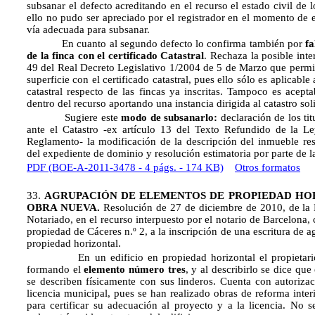
subsanar el defecto acreditando en el recurso el estado civil de lo
ello no pudo ser apreciado por el registrador en el momento de em
vía adecuada para subsanar.
En cuanto al segundo defecto lo confirma también por
fa
de la finca con el certificado Catastral
. Rechaza la posible inte
49 del Real Decreto Legislativo 1/2004 de 5 de Marzo que permi
superficie con el certificado catastral, pues ello sólo es aplicable
catastral respecto de las fincas ya inscritas. Tampoco es acept
dentro del recurso aportando una instancia dirigida al catastro soli
Sugiere este
modo de subsanarlo:
declaración de los tit
ante el Catastro -ex artículo 13 del Texto Refundido de la L
Reglamento- la modificación de la descripción del inmueble res
del expediente de dominio y resolución estimatoria por parte de l
PDF (BOE-A-2011-3478 - 4 págs. - 174 KB)
Otros formatos
33.
AGRUPACIÓN DE ELEMENTOS DE PROPIEDAD HOR
OBRA NUEVA.
Resolución de 27 de diciembre de 2010, de la D
Notariado, en el recurso interpuesto por el notario de Barcelona, c
propiedad de Cáceres n.º 2, a la inscripción de una escritura de 
propiedad horizontal.
En un edificio en propiedad horizontal el propietario de
formando el
elemento número tres
, y al describirlo se dice qu
se describen físicamente con sus linderos. Cuenta con autorizac
licencia municipal, pues se han realizado obras de reforma inter
para certificar su adecuación al proyecto y a la licencia. No se