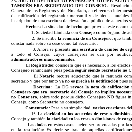
35.
ART. 111 DEL RRM: NO ES PRECISA NOTIFICACIÓ
TAMBIÉN ERA SECRETARIO DEL CONSEJO.
Resolución 
General de los Registros y del Notariado, en el recurso interpuest
de calificación del registrador mercantil y de bienes muebles 
inscripción de una escritura de elevación a público de acuerdos so
Hechos:
La situación de
hecho
que provoca este recurso e
1. Sociedad Limitada con
Consejo
como órgano de adm
2. Se inscribe
la renuncia de un Consejero
, que tamb
constar nada sobre su cese como tal Secretario.
3. Ahora se presenta
una escritura de cambio de ór
a todo el Consejo, cuyos consejeros se dan por notific
administradores mancomunados.
El
Registrador
considera que es necesario, a los efectos
Consejero renunciante pues
podía seguir siendo Secretario no 
El
Notario
recurre aduciendo que la renuncia com
secretario y que por tanto
ya no es precisa la notificación
pues su
Doctrina:
La DG
revoca la nota de calificación
s
Consejero que era secretario del Consejo no implica necesar
no Consejero,
sobre todo porque dicho Consejero
NO
figura in
Consejo, como Secretario no consejero.
Comentario:
Pese a su simplicidad,
varias cuestiones
deb
1ª. La
claridad en los acuerdos de cese o dimisión
Consejo y también
la claridad en los ceses o dimisiones de car
Las
dudas
en estos casos suelen ser provocadas por la
en la resolución: Es decir se trata de aquellas certificacio