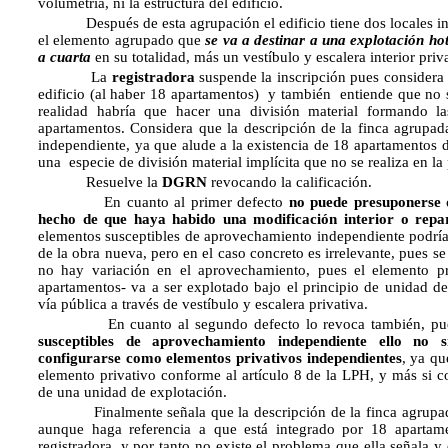
volumetría, ni la estructura del edificio.
Después de esta agrupación el edificio tiene dos locales ind
el elemento agrupado que
se va a destinar a una explotación ho
a cuarta
en su totalidad, más un vestíbulo y escalera interior priv
La
registradora
suspende la inscripción pues considera
edificio (al haber 18 apartamentos) y también entiende que no 
realidad habría que hacer una división material formando la
apartamentos. Considera que la descripción de la finca agrupad
independiente, ya que alude a la existencia de 18 apartamentos d
una especie de división material implícita que no se realiza en la 
Resuelve la
DGRN
revocando la calificación.
En cuanto al primer defecto
no puede presuponerse q
hecho de que haya habido una modificación interior o repar
elementos susceptibles de aprovechamiento independiente podría
de la obra nueva, pero en el caso concreto es irrelevante, pues 
no hay variación en el aprovechamiento, pues el elemento pri
apartamentos- va a ser explotado bajo el principio de unidad de 
vía pública a través de vestíbulo y escalera privativa.
En cuanto al segundo defecto lo revoca también, p
susceptibles de aprovechamiento independiente ello no s
configurarse como elementos privativos independientes
, ya qu
elemento privativo conforme al artículo 8 de la LPH, y más si c
de una unidad de explotación.
Finalmente señala que la descripción de la finca agrupada s
aunque haga referencia a que está integrado por 18 apartame
registradora, y por tanto no existe el problema que ella señala y