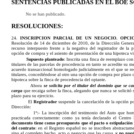
SENTENCIAS PUBLICADAS EN EL BOE 
No se han publicado.
RESOLUCIONES:
24.
INSCRIPCION PARCIAL DE UN NEGOCIO. OPCIO
Resolución de 14 de diciembre de 2010, de la Dirección General
recurso interpuesto frente a la negativa del registrador de la
opción de compra y el asiento de presentación de una hipoteca v
Supuesto planteado
: Inscrita una finca de reemplazo con
titulares de las parcelas de procedencia en tanto se acredite su m
acuerdo transaccional homologado judicialmente en el que se re
titulares, concediéndose al otro una opción de compra por plazo 
hipoteca sobre la finca de procedencia del optante.
Ahora
se solicita por el titular del dominio que se c
carga
que recaiga sobre la finca, alegando que nunca se solicitó
plazo para su ejercicio.
El
Registrador
suspende la cancelación de la opción po
Dirección:
1º:- La inscripción del testimonio del Auto que homolog
practicada correctamente: como ya tenía declarado el Centro 
documento tiene como presupuesto que el pacto o estipulación 
del contrato
: en el Registro español no se inscriben abstractamen
sino el completo hecho, acto o negocio que las causa,
y no pued