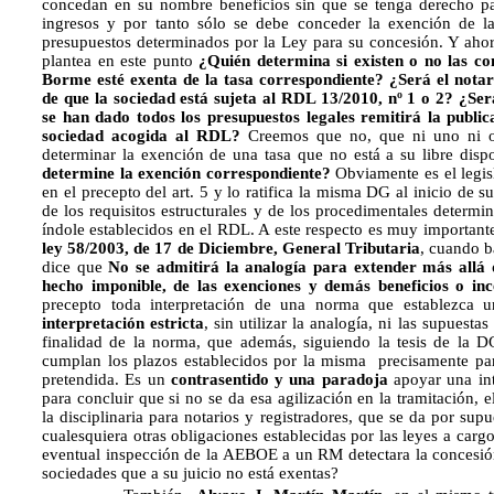
concedan en su nombre beneficios sin que se tenga derecho par
ingresos y por tanto sólo se debe conceder la exención de l
presupuestos determinados por la Ley para su concesión. Y aho
plantea en este punto
¿Quién determina si existen o no las co
Borme esté exenta de la tasa correspondiente?
¿Será el notar
de que la sociedad está sujeta al RDL 13/2010, nº 1 o 2?
¿Ser
se han dado todos los presupuestos legales remitirá la publi
sociedad acogida al RDL?
Creemos que no, que ni uno ni otr
determinar la exención de una tasa que no está a su libre disp
determine la exención correspondiente?
Obviamente es el legis
en el precepto del art. 5 y lo ratifica la misma DG al inicio de 
de los requisitos estructurales y de los procedimentales determi
índole establecidos en el RDL. A este respecto es muy important
ley 58/2003, de 17 de Diciembre, General Tributaria
, cuando ba
dice que
No se admitirá la analogía para extender más allá 
hecho imponible, de las exenciones y demás beneficios o incen
precepto toda interpretación de una norma que establezca u
interpretación estricta
, sin utilizar la analogía, ni las supuesta
finalidad de la norma, que además, siguiendo la tesis de la 
cumplan los plazos establecidos por la misma precisamente para
pretendida. Es un
contrasentido y una paradoja
apoyar una inte
para concluir que si no se da esa agilización en la tramitación, 
la disciplinaria para notarios y registradores, que se da por sup
cualesquiera otras obligaciones establecidas por las leyes a carg
eventual inspección de la AEBOE a un RM detectara la concesión
sociedades que a su juicio no está exentas?