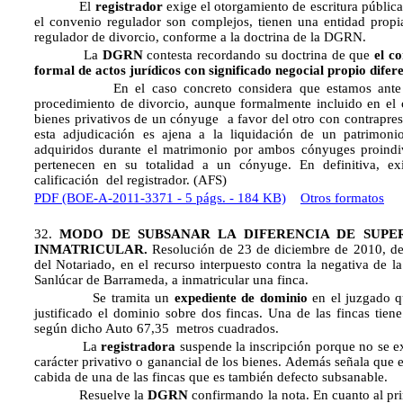
El
registrador
exige el otorgamiento de escritura pública
el convenio regulador son complejos, tienen una entidad prop
regulador de divorcio, conforme a la doctrina de la DGRN.
La
DGRN
contesta recordando su doctrina de que
el c
formal de actos jurídicos con significado negocial propio difer
En el caso concreto considera que estamos ante un n
procedimiento de divorcio, aunque formalmente incluido en el c
bienes privativos de un cónyuge a favor del otro con contrapres
esta adjudicación es ajena a la liquidación de un patrimoni
adquiridos durante el matrimonio por ambos cónyuges proindiv
pertenecen en su totalidad a un cónyuge. En definitiva, exi
calificación del registrador. (AFS)
PDF (BOE-A-2011-3371 - 5 págs. - 184 KB)
Otros formatos
32.
MODO DE SUBSANAR LA DIFERENCIA DE SUPE
INMATRICULAR.
Resolución de 23 de diciembre de 2010, de 
del Notariado, en el recurso interpuesto contra la negativa de la
Sanlúcar de Barrameda, a inmatricular una finca.
Se tramita un
expediente de dominio
en el juzgado qu
justificado el dominio sobre dos fincas. Una de las fincas tie
según dicho Auto 67,35 metros cuadrados.
La
registradora
suspende la inscripción porque no se expr
carácter privativo o ganancial de los bienes. Además señala que e
cabida de una de las fincas que es también defecto subsanable.
Resuelve la
DGRN
confirmando la nota. En cuanto al pri