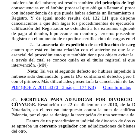
indefensión del mismo; así resulta también
del principio de leg
consecuencias en el ámbito procesal que obliga a llamar al proced
con independencia de que pueda haber además un llamamiento a ti
Registro. Y de igual modo resulta del. 132 LH que dispone: 
cancelaciones a que den lugar los procedimientos de ejecución 
calificación del Registrador se extenderá a los extremos siguie
de pago al deudor, hipotecante no deudor y terceros poseedore
Registro en el momento de expedirse certificación de cargas en el
2.- l
a ausencia de expedición de certificación de car
cuanto que está en íntima relación con el anterior ya que la e
esencial del procedimiento que también tiene por objeto evitar l
a través del cual se conoce quién es el titular registral al que
intervención. (MN)
Nota:
Tal vez el segundo defecto no hubiera impedido la i
hubiese sido demandado, pues la DG confirma el defecto, pero h
con el primero. Más dificultades presentaría la cancelación de las 
PDF (BOE-A-2011-3370 - 3 págs. - 174 KB)
Otros formatos
31.
ESCRITURA PARA ADJUDICAR POR DIVORCIO 
CÓNYUGE.
Resolución de 22 de diciembre de 2010, de la Di
Notariado, en el recurso interpuesto contra la nota de calific
Palencia, por el que se deniega la inscripción de una sentencia de 
Dentro de un procedimiento judicial de divorcio de dos cón
se aprueba un
convenio regulador
con adjudicaciones de bienes
del otro.