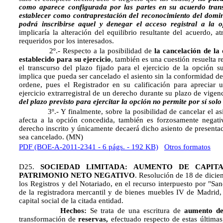
como aparece configurada por las partes en su acuerdo tran
establecer como contraprestación del reconocimiento del dom
podrá inscribirse aquel y denegar el acceso registral a la
implicaría la alteración del equilibrio resultante del acuerdo, a
requeridos por los interesados.
2º.- Respecto a la posibilidad de
la cancelación de la
establecido para su ejercicio
, también es una cuestión resuelta r
el transcurso del plazo fijado para el ejercicio de la opción 
implica que pueda ser cancelado el asiento sin la conformidad de s
ordene, pues el Registrador en su calificación para apreciar
ejercicio extrarregistral de un derecho durante su plazo de vige
del plazo previsto para ejercitar la opción no permite por sí solo
3º.- Y finalmente, sobre la posibilidad de cancelar el asie
afecta a la opción concedida, también es forzosamente negati
derecho inscrito y únicamente decaerá dicho asiento de presenta
sea cancelado. (MN)
PDF (BOE-A-2011-2341 - 6 págs. - 192 KB)
Otros formatos
D25.
SOCIEDAD LIMITADA:
AUMENTO DE CAPIT
PATRIMONIO NETO NEGATIVO
. Resolución de 18 de dicie
los Registros y del Notariado, en el recurso interpuesto por "San
de la registradora mercantil y de bienes muebles IV de Madrid, 
capital social de la citada entidad.
Hechos:
Se trata de una escritura de
aumento de
transformación de
reservas,
efectuado respecto de estas últimas