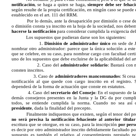
notificación
, se haga a quien se haga,
siempre debe ser fehaci
según resulte de la propia certificación, en ningún caso se puede c
establecido en el art. 111 del RRM.
Por lo demás, ante la desaparición por dimisión o cese de ant
o dimisión consta ya inscrito en la hoja de la sociedad, nos debe
hacerse la notificación
para considerar cumplida la exigencia del 
Los supuestos que pudieran darse son los siguientes:
1.
Dimisión de administrador único
en sede de J
nombrar otro administrador: parece que la única solución a est
que se celebre, en su caso, para nombrar cargo con facultad certi
uno de los supuestos que debe excluirse de la aplicabilidad del art
2. Caso del
administrador solidario
: Bastará con 
consten inscritos.
3. Caso de
administradores mancomunados
: Si ces
notificación al que quede con cargo inscrito en el registro. 
dependerá de la forma de actuación que conste en estatutos.
4. Caso del
secretario del Consejo
: En el supuesto de l
demás consejeros presentes en la Junta y la DG da por cumplido
todos, se entiende cumplida la norma. Cuando no sea así
presidente
, dada la finalidad del precepto.
Finalmente indiquemos que existen, según el tenor del prop
no será precisa la notificación fehaciente al anterior titular
escritura que se otorgue, en su caso, para la inscripción
por pers
es decir por otro administrador inscrito debidamente facultado po
supuesto es también el relativo al consentimiento prestado por