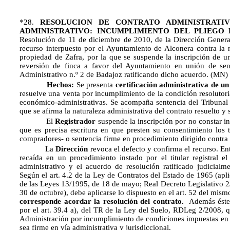
*28.
RESOLUCION DE CONTRATO ADMINISTRAT
ADMINISTRATIVO: INCUMPLIMIENTO DEL PLIEGO 
Resolución de 11 de diciembre de 2010, de la Dirección General
recurso interpuesto por el Ayuntamiento de Alconera contra la no
propiedad de Zafra, por la que se suspende la inscripción de u
reversión de finca a favor del Ayuntamiento en unión de sen
Administrativo n.º 2 de Badajoz ratificando dicho acuerdo. (MN)
Hechos:
Se presenta
certificación administrativa de u
resuelve una venta por incumplimiento de la condición resolutori
económico-administrativas. Se acompaña sentencia del Tribunal 
que se afirma la naturaleza administrativa del contrato resuelto y
El
Registrador
suspende la inscripción por no constar in
que es precisa escritura en que presten su consentimiento los t
compradores- o sentencia firme en procedimiento dirigido contra
La
Dirección
revoca el defecto y confirma el recurso. Ent
recaída en un procedimiento instado por el titular registral el
administrativo y el acuerdo de resolución ratificado judicialm
Según el art. 4.2 de la Ley de Contratos del Estado de 1965 (apli
de las Leyes 13/1995, de 18 de mayo; Real Decreto Legislativo 2
30 de octubre), debe aplicarse lo dispuesto en el art. 52 del mis
corresponde acordar la resolución del contrato.
Además éste e
por el art. 39.4 a), del TR de la Ley del Suelo, RDLeg 2/2008, qu
Administración por incumplimiento de condiciones impuestas en l
sea firme en vía administrativa y jurisdiccional.