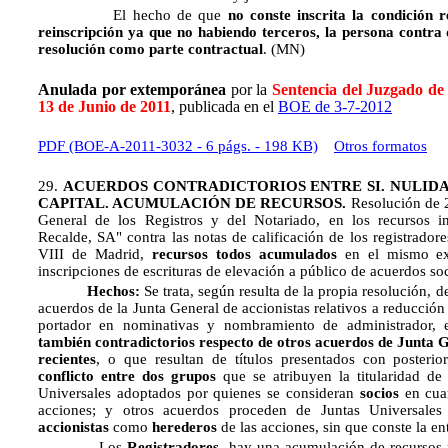
El hecho de que
no conste inscrita la condición 
reinscripción ya que no habiendo terceros, la persona contra 
resolución como parte contractual
. (MN)
Anulada por extemporánea
por la
Sentencia del Juzgado de
13 de Junio de 2011
, publicada en el
BOE de 3-7-2012
PDF (BOE-A-2011-3032 - 6 págs. - 198 KB)
Otros formatos
29.
ACUERDOS CONTRADICTORIOS ENTRE SI.
NULIDA
CAPITAL. ACUMULACIÓN DE RECURSOS.
Resolución de 2
General de los Registros y del Notariado, en los recursos i
Recalde, SA" contra las notas de calificación de los registrador
VIII de Madrid,
recursos todos acumulados
en el mismo exp
inscripciones de escrituras de elevación a público de acuerdos soc
Hechos:
Se trata, según resulta de la propia resolución, de
acuerdos de la Junta General de accionistas relativos a reducción
portador en nominativas y nombramiento de administrador, 
también contradictorios respecto de otros acuerdos de Junta G
recientes
, o que resultan de títulos presentados con posterio
conflicto entre dos grupos
que se atribuyen la titularidad de
Universales adoptados por quienes se consideran
socios
en cu
acciones; y otros acuerdos proceden de Juntas Universales
accionistas
como
herederos
de las acciones, sin que conste la en
Los
Registradores
-hay una acumulación de recursos p