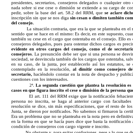
presidentes, secretarios, consejeros delegados o cualquier otro 
nada sobre si ese cese o dimisión se extiende a su cargo de con
pedir, sobre la base del art. 58.2 del RRM, que
se aclare dic
inscripción sin que se nos diga
sin cesan o dimiten también co
del consejo.
La situación contraria, que era la que se planteaba en el re
sentido que se hace en el mismo: Es decir, en este supuesto, cua
también su cese en el cargo que ostentaba en el consejo. Ello es 
consejeros delegados, pues para ostentar dichos cargos es preci
evidente en otros cargos del consejo, como el de secretari
consejeros
. La presunción debe ser que si una persona se desvi
sociedad, se desvincula también de los cargos que ostentaba, sal
en su caso, de la junta, por establecerlo así los estatutos, se 
contemplado en la resolución,
al dimitir como consejero de
secretario,
haciéndolo constar en la nota de despacho y public
cuestiones con los interesados.
2ª.
La segunda cuestión que plantea la resolución es 
casos en que figura inscrito el cese o dimisión de la persona que
El art. 111 del RRM exige que la notificación fehaciente, 
persona no inscrita, se haga al anterior cargo con facultades 
resolución se dice, sin más especificaciones, que el resto de los
Junta, se dieron por notificados. No sabemos si firmaron la certif
Era un problema que no se planteaba en la nota pero en definitiv
en la forma en que se hacía pues dice que basta la notificació
condición de consejeros con cargo vigente e inscrito.
No obstante y, para evitar confusiones, pese a lo que se der