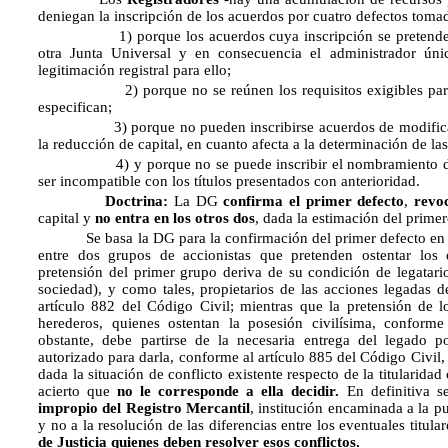
deniegan la inscripción de los acuerdos por cuatro defectos tomad
1) porque los acuerdos cuya inscripción se pretende
otra Junta Universal y en consecuencia el administrador úni
legitimación registral para ello;
2) porque no se reúnen los requisitos exigibles par
especifican;
3) porque no pueden inscribirse acuerdos de modificación 
la reducción de capital, en cuanto afecta a la determinación de la
4) y porque no se puede inscribir el nombramiento de adm
ser incompatible con los títulos presentados con anterioridad.
Doctrina:
La DG
confirma el primer defecto
,
revo
capital y
no entra en los otros dos
, dada la estimación del primer
Se basa la DG para la confirmación del primer defecto en qu
entre dos grupos de accionistas que pretenden ostentar los d
pretensión del primer grupo deriva de su condición de legatario
sociedad), y como tales, propietarios de las acciones legadas d
artículo 882 del Código Civil; mientras que la pretensión de 
herederos, quienes ostentan la posesión civilísima, conform
obstante, debe partirse de la necesaria entrega del legado p
autorizado para darla, conforme al artículo 885 del Código Civil, 
dada la situación de conflicto existente respecto de la titularidad
acierto que
no le corresponde a ella decidir.
En definitiva 
impropio del Registro Mercantil
, institución encaminada a la p
y no a la resolución de las diferencias entre los eventuales titula
de Justicia quienes deben resolver esos conflictos.