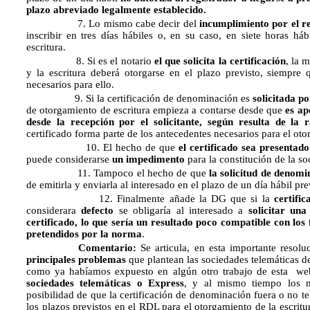
plazo abreviado legalmente establecido.
7. Lo mismo cabe decir del
incumplimiento por el r
inscribir en tres días hábiles o, en su caso, en siete horas háb
escritura.
8. Si es el notario
el que solicita la certificación
, la 
y la escritura deberá otorgarse en el plazo previsto, siempre
necesarios para ello.
9. Si la certificación de denominación es
solicitada p
de otorgamiento de escritura empieza a contarse desde que
es a
desde la recepción por el solicitante, según resulta de la r
certificado forma parte de los antecedentes necesarios para el oto
10. El hecho de que
el certificado sea presentad
puede considerarse
un impedimento
para la constitución de la s
11. Tampoco el hecho de que
la solicitud de denomi
de emitirla y enviarla al interesado en el plazo de un día hábil pre
12. Finalmente añade la DG que si la
certifi
considerara
defecto
se obligaría al interesado a
solicitar u
certificado, lo que sería un resultado poco compatible con los 
pretendidos por la norma
.
Comentario:
Se articula, en esta importante resol
principales problemas
que plantean las sociedades telemáticas d
como ya habíamos expuesto en algún otro trabajo de esta w
sociedades telemáticas o Express
, y al mismo tiempo los má
posibilidad de que la certificación de denominación fuera o no te
los plazos previstos en el RDL para el otorgamiento de la escrit