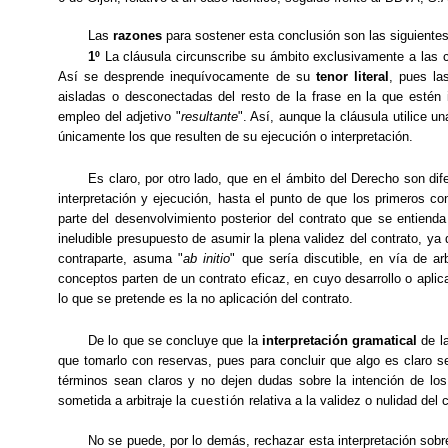
Las
razones
para sostener esta conclusión son las siguientes
1º
La cláusula circunscribe su ámbito exclusivamente a las
Así se desprende inequívocamente de su
tenor literal
, pues la
aisladas o desconectadas del resto de la frase en la que estén i
empleo del adjetivo "
resultante
". Así, aunque la cláusula utilice u
únicamente los que resulten de su ejecución o interpretación.
Es claro, por otro lado, que en el ámbito del Derecho son
dif
interpretación y
ejecución, hasta el punto de que los primeros co
parte del desenvolvimiento
posterior del contrato que se entienda
ineludible presupuesto de asumir la plena validez del contrato, ya 
contraparte, asuma "
ab initio
" que sería discutible, en vía de ar
conceptos parten de un contrato eficaz, en cuyo desarrollo o aplica
lo que se pretende es la no aplicación del contrato.
De lo que se concluye que la
interpretación gramatical
de l
que tomarlo con reservas, pues para concluir que algo es claro se i
términos sean claros y no dejen dudas sobre la intención de los
sometida a arbitraje la
cuestión
relativa a la
validez o nulidad del 
No se puede, por lo demás, rechazar esta interpretación sobre