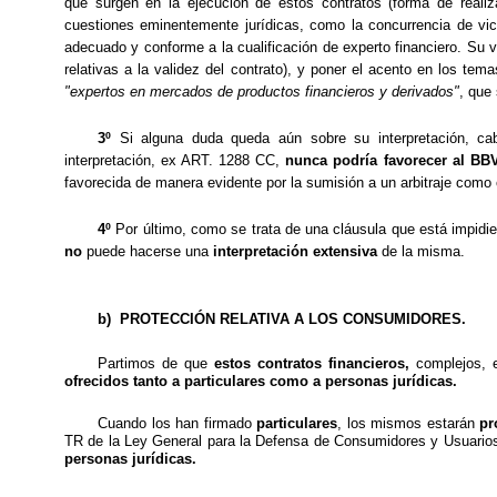
que
surgen en la ejecución de estos contratos (forma de
reali
cuestiones eminentemente jurídicas, como la concurrencia de vic
adecuado y conforme a la cualificación de experto financiero. Su vo
relativas a la validez del contrato), y poner el acento en los tem
"expertos en mercados de productos financieros y derivados"
, que
3º
Si alguna duda queda aún sobre su interpretación, ca
interpretación, ex ART. 1288 CC,
nunca podría favorecer al BBV
favorecida de manera evidente por la sumisión a un arbitraje como 
4º
Por último, como se trata de una cláusula que está impidi
no
puede hacerse una
interpretación extensiva
de la misma.
b)
PROTECCIÓN RELATIVA A LOS CONSUMIDORES.
Partimos de que
estos contratos financieros,
complejos, e
ofrecidos tanto a particulares como a personas jurídicas.
Cuando los han firmado
particulares
, los mismos estarán
pr
TR de la Ley General para la Defensa de Consumidores y Usuario
personas jurídicas.