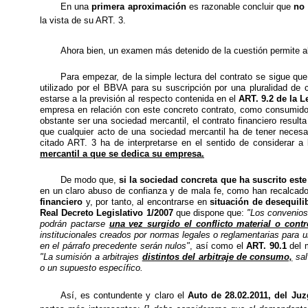
En una
primera aproximación
es razonable concluir que
no 
la vista de su ART. 3.
Ahora bien, un examen más detenido de la cuestión permite al
Para empezar, de la simple lectura del contrato se sigue qu
utilizado por el BBVA para su suscripción por una pluralidad de 
estarse a la previsión al respecto contenida en el
ART. 9.2 de la L
empresa en relación con este concreto contrato, como consumidor,
obstante ser una sociedad mercantil, el contrato financiero result
que cualquier acto de una sociedad mercantil ha de tener necesar
citado ART. 3 ha de interpretarse en el sentido de considerar 
mercantil a que se dedica su empresa.
De modo que,
si la sociedad concreta que ha suscrito este
en un claro abuso de confianza y de mala fe, como han recalcad
financiero
y, por tanto, al encontrarse en
situación de desequili
Real Decreto Legislativo 1/2007
que dispone que:
"Los convenios 
podrán pactarse
una vez surgido el conflicto material o contr
institucionales creados por normas legales o reglamentarias para u
en el párrafo precedente serán nulos"
, así como el
ART. 90.1
del 
"La sumisión a arbitrajes
distintos del arbitraje de consumo,
sal
o un supuesto específico.
Así, es contundente y claro el
Auto de 28.02.2011, del Juz