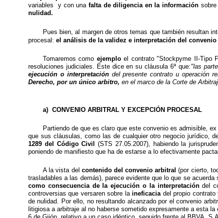
variables
y con una
falta de diligencia en la información
sobre
nulidad.
Pues bien, al margen de otros temas que también resultan in
procesal:
el análisis de la validez e interpretación del convenio
Tomaremos como
ejemplo
el contrato "Stockpyme
II
-Tipo 
resoluciones judiciales. Éste dice en su cláusula 6ª que:
"las part
ejecución o interpretación
del presente contrato u operación re
Derecho, por un único arbitro,
en el marco de la Corte de Arbitra
a)
CONVENIO ARBITRAL Y EXCEPCIÓN PROCESAL
Partiendo de que es claro que este convenio es admisible, ex
que sus cláusulas, como las de cualquier otro negocio jurídico, 
1289 del Código Civil
(STS 27.05.2007), habiendo la jurisprudenc
poniendo de manifiesto que
ha
de estarse a lo efectivamente pacta
A la vista del
contenido del convenio arbitral
(por cierto, 
trasladables a las demás), parece evidente que lo que se acuerda s
como consecuencia de la ejecución o la interpretación
del co
controversias que versaren sobre la
ineficacia
del
propio contrato 
de nulidad. Por ello, no resultando alcanzado por el convenio arbi
litigiosa a arbitraje al no haberse sometido expresamente a esta la 
6 de Gijón, relativo a un caso idéntico, seguido frente al BBVA, S.A