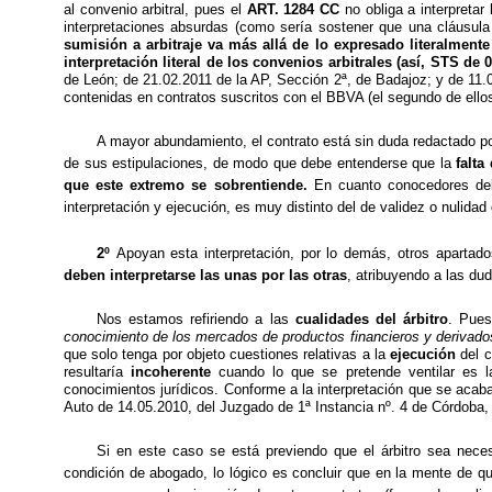
al convenio arbitral, pues el
ART. 1284 CC
no obliga a interpretar
interpretaciones absurdas (como sería sostener que una cláusula
sumisión a arbitraje va más allá de lo expresado literalmente
interpretación literal de los convenios arbitrales (así, STS de 0
de León; de 21.02.2011 de la AP, Sección 2ª, de Badajoz; y de 11.03
contenidas en contratos suscritos con el BBVA (el segundo de ellos
A mayor abundamiento, el contrato está sin duda redactado por
de sus estipulaciones, de modo que debe entenderse que la
falta
que este extremo se sobrentiende.
En
cuanto conocedores de
interpretación y ejecución, es muy distinto del de validez o nulidad 
2º
Apoyan esta interpretación, por lo demás, otros apartado
deben interpretarse las unas por las otras
, atribuyendo a las du
Nos estamos refiriendo a las
cualidades del árbitro
. Pues
conocimiento de los mercados de productos financieros y derivados
que solo tenga por objeto cuestiones relativas a la
ejecución
del c
resultaría
incoherente
cuando lo que se pretende ventilar es 
conocimientos jurídicos. Conforme a la interpretación que se acaba
Auto de 14.05.2010, del Juzgado de 1ª Instancia nº. 4 de Córdoba, s
Si en este caso se está previendo que el
árbitro sea nece
condición de abogado, lo lógico es concluir que en la
mente de qu