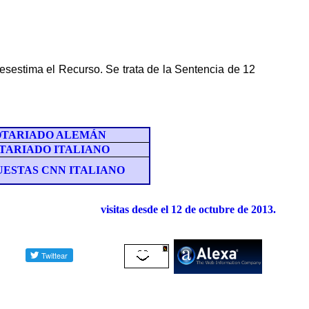
desestima el Recurso
. S
e trata de la Sentencia de 1
2
TARIADO ALEMÁN
TARIADO ITALIANO
UESTAS CNN ITALIANO
visitas desde el
12
de
octubre
de 201
3
.