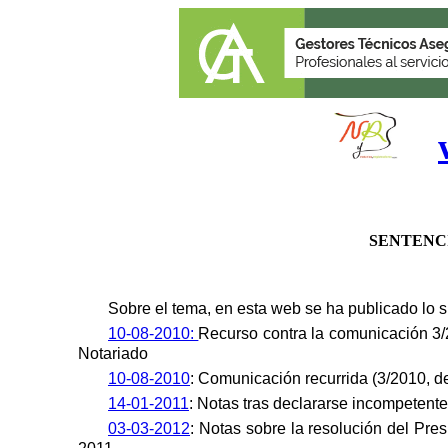
SENTENC
Sobre el tema, en esta web se ha publicad
10-08-2010:
R
ecurso contra la comunicación 3/
N
otariado
10-08-2010
: Comunicación recurrida (
3/2010, de
14-01-2011
: Notas tras declararse incompeten
03-03-2012
: N
otas sobre la resolución del
P
res