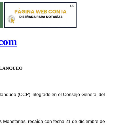
.com
BLANQUEO
blanqueo (
OCP
) integrado en el
C
onsejo
G
eneral del
es
M
onetarias, recaída con fecha 21 de diciembre de