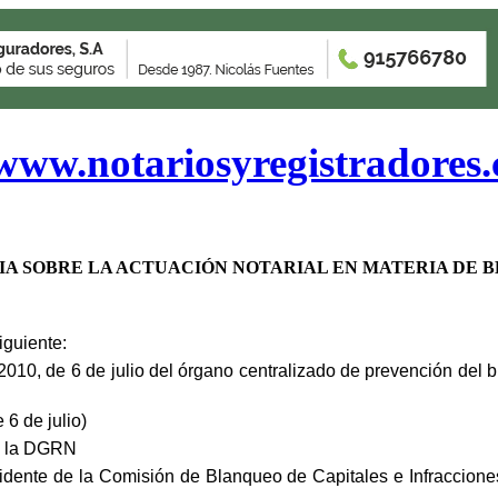
www.notariosyregistradores
IA SOBRE LA ACTUACIÓN NOTARIAL EN MATERIA DE 
o lo siguiente:
2010, de 6 de julio del órgano centralizado de prevención del 
 6 de julio
)
te la DGRN
idente de la
C
omisión de
B
lanqueo de
C
apitales e
I
nfraccion