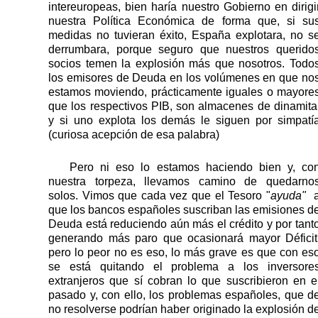
intereuropeas, bien haría nuestro Gobierno en dirigi
nuestra Política Económica de forma que, si su
medidas no tuvieran éxito, España explotara, no s
derrumbara, porque seguro que nuestros querido
socios temen la explosión más que nosotros. Todo
los emisores de Deuda en los volúmenes en que no
estamos moviendo, prácticamente iguales o mayore
que los respectivos PIB, son almacenes de dinamita
y si uno explota los demás le siguen por simpatí
(curiosa acepción de esa palabra)
Pero ni eso lo estamos haciendo bien y, co
nuestra torpeza, llevamos camino de quedarno
solos. Vimos que cada vez que el Tesoro "
ayuda"
que los bancos españoles suscriban las emisiones d
Deuda está reduciendo aún más el crédito y por tant
generando más paro que ocasionará mayor Déficit
pero lo peor no es eso, lo más grave es que con es
se está quitando el problema a los inversore
extranjeros que sí cobran lo que suscribieron en e
pasado y, con ello, los problemas españoles, que d
no resolverse podrían haber originado la explosión d