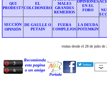
OPINIONES
AC
QUI
EL
MALES
EN EL
PRODEST?
COLCHONERO
GRANDES
FORO
NU
REMEDIOS
EC
SECCIÓN
DE GAULLE O
FUERA
LA DEUDA
PETAIN
COMPLEJOS
POTEMKIN
OPINIÓN
visitas desde el
28
de
julio
de 
Recomienda
esta pagina
a un amigo
Portada