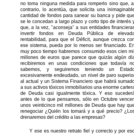
no toma ninguna medida para romperlo sino que, a
contrario, lo acentúa, que solicita una inimaginabl
cantidad de fondos para sanear su banca y pide qu
se le concedan a largo plazo y corto tipo de interés 
que, a la vez, "aconseja" a sus entidades financiera
invertir fondos en Deuda Pública de elevad
rentabilidad, para que el Déficit, aunque crezca co
ese sistema, pueda por lo menos ser financiado. E
muy poco tiempo habremos consumido esos cien mi
millones de euros que parece que quizás algún dí
recibiremos en unas condiciones que todavía n
sabemos, y seguiremos teniendo un Estad
excesivamente endeudado, un nivel de paro superio
al actual y un Sistema Financiero que habrá sumad
a sus activos tóxicos inmobiliarios una enorme carter
de Deuda casi igualmente tóxica. Y eso suceder
antes de lo que pensamos, sólo en Octubre vence
unos veinticinco mil millones de Deuda que hay qu
renegociar ¿Quién los tomará y a qué precio? ¿Lo
drenaremos del crédito a las empresas?
Y ese es nuestro retrato fiel y correcto y por es