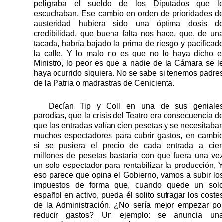
peligraba el sueldo de los Diputados que l
escuchaban. Ese cambio en orden de prioridades d
austeridad hubiera sido una óptima dosis d
credibilidad, que buena falta nos hace, que, de un
tacada, habría bajado la prima de riesgo y pacificad
la calle. Y lo malo no es que no lo haya dicho e
Ministro, lo peor es que a nadie de la Cámara se l
haya ocurrido siquiera. No se sabe si tenemos padre
de la Patria o madrastras de Cenicienta.
Decían Tip y Coll en una de sus geniale
parodias, que la crisis del Teatro era consecuencia d
que las entradas valían cien pesetas y se necesitaba
muchos espectadores para cubrir gastos, en cambi
si se pusiera el precio de cada entrada a cie
millones de pesetas bastaría con que fuera una ve
un solo espectador para rentabilizar la producción, 
eso parece que opina el Gobierno, vamos a subir lo
impuestos de forma que, cuando quede un sol
español en activo, pueda él solito sufragar los coste
de la Administración. ¿No sería mejor empezar po
reducir gastos? Un ejemplo: se anuncia un