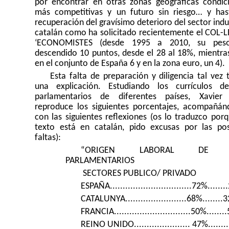
por encontrar en otras zonas geográficas condic
más competitivas y un futuro sin riesgo… y has
recuperación del gravísimo deterioro del sector indu
catalán como ha solicitado recientemente el COL-L
‘ECONOMISTES (desde
1995 a
2010, su pes
descendido 10 puntos, desde el 28 al 18%,
mientra
en el conjunto de España 6 y en la zona euro, un 4).
Esta falta de preparación y diligencia tal vez 
una explicación. Estudiando los currículos d
parlamentarios de diferentes países, Xavier
reproduce los siguientes porcentajes, acompañán
con las siguientes reflexiones
(os lo traduzco porq
texto está en catalán, pido excusas por las pos
faltas):
“ORIGEN LABORAL DE 
PARLAMENTARIOS
SECTORES PUBLICO/ PRIVADO
ESPAÑA................................72%......
CATALUNYA........................68%........
FRANCIA..............................50%......
REINO UNIDO...................... 47%......