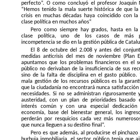
perfecto”.
O como concluyó el profesor Joaquin
“Hemos tenido la mala suerte histórica de que la
crisis en muchas décadas haya coincidido con la
clase política en muchos años”
Pero como siempre hay grados, hasta en la
clase política, uno de los casos de más g
incompetencia se dio en la gestión pública de Catal
El 8 de octubre del 2.008 y antes del conjun
medidas anticrisis del mes de noviembre (Plan E
apuntamos que los problemas financieros en el s
público no derivaban de la insuficiencia de sus rec
sino de la falta de disciplina en el gasto público.
mala gestión de los recursos públicos es la garant
que la ciudadanía no encontrará nunca satisfacción 
necesidades.
Si no se administran rigurosamente 
austeridad, con un plan de prioridades basado 
interés común y con una especial dedicación
economía, base del bienestar general, los ingres
perderán por resquicios cada vez más numerosos
que nunca lleguen a su destino final”.
Pero es que además, al producirse el pinchazo
burbuja inmobiliaria, el sector público tenia que aj