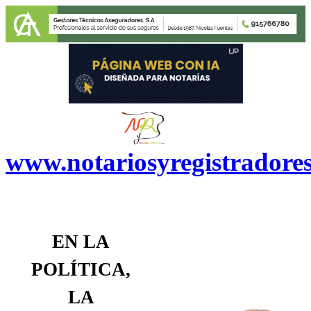
www.notariosyregistradore
E
N
LA
POLÍTICA,
LA