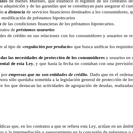
azos
de Bienes Muebles, que establece el régimen de los contratos d
r su adquisición y de las garantías que se constituyan para asegurar el c
ión
a distancia
de servicios financieros destinados a los consumidores, 
 modificación de préstamos hipotecarios
a
de las condiciones financieras de los préstamos hipotecarios.
ratos de
préstamos usurarios
crédito en sus relaciones con los consumidores y usuarios se regul
al tipo de
«regulación por producto»
que busca unificar los requisito
odas las necesidades de protección de los consumidores
y usuarios en 
ental de esta Ley
, y que hasta la fecha no contaban con una previsión
 por
empresas que no son entidades de crédito.
Dado que en el ordenami
ahora sólo quedaba sometida a la legislación general de protección de l
re los que destacan las actividades de agrupación de deudas, realizada
que, en los contratos a que se refiera esta Ley, actúan en un ámbito 
os y la intermediación o asesoramiento en la concesión de préstamos o c