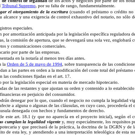
 de control de legalidad
de los actos y negocios por parte de los notar
l
Tribunal Supremo
, por su falta de rango, fundamentalmente.
ar el otorgamiento de la escritura
(cuando el préstamo o crédito no 
 su alcance y una exigencia de control exhaustivo del notario, no sólo
tros especiales.
amortización anticipada por la legislación específica reguladora de
 comisión de apertura, que se devengará una sola vez, englobará cual
os y comunicaciones comerciales.
io por parte de las empresas.
ada en la notaría al menos tres días antes.
n la
Orden de 5 de mayo de 1994
, sobre transparencia de las condicione
las partes en orden a la modificación del coste total del préstamo o
s condiciones fijadas en el art. 17.
 la legislación especial en materia de mercado hipotecario.
 las restantes y que ajustan su orden y contenido a lo establecido e
ancieras en perjuicio del consumidor.
 podrán denegar por lo que, cuando el negocio no cumpla la legalidad vi
ecte a alguna o algunas de las cláusulas, en cuyo caso, procedería el oto
 cláusula denegada con hechos y fundamentos de derecho.
e art. 18.1 (y que no aparecía en el proyecto inicial), según el 
o cumplan la legalidad vigente
y, muy especialmente, los requisitos 
potecaria y que precisará de la práctica, la doctrina de la DGRN y de la
to de esta ley, y atendiendo a una interpretación teleológica de esta n