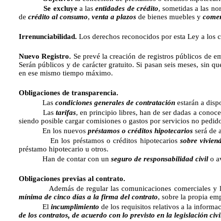
Se excluye
a las
entidades de crédito
, sometidas a las no
de
crédito al consumo
,
venta a plazos
de bienes muebles y
comer
Irrenunciabilidad.
Los derechos reconocidos por esta Ley a los co
Nuevo Registro.
Se prevé la creación de registros públicos de em
Serán públicos y de carácter gratuito. Si pasan seis meses, sin qu
en ese mismo tiempo máximo.
Obligaciones de transparencia.
Las
condiciones generales de contratación
estarán a disp
Las
tarifas
, en principio libres, han de ser dadas a conoc
siendo posible cargar comisiones o gastos por servicios no pedid
En los nuevos
préstamos o créditos hipotecarios
será de a
En los préstamos o créditos hipotecarios
sobre vivien
préstamo hipotecario u otros.
Han de contar con un
seguro de responsabilidad civil
o av
Obligaciones previas al contrato.
Además de regular las comunicaciones comerciales y los f
mínima de cinco días a la firma del contrato
, sobre la propia em
El
incumplimiento
de los requisitos relativos a la informa
de los contratos, de acuerdo con lo previsto en la legislación civi