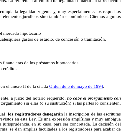
ios. La referencia al control de legalidad notarial en la redacción
cumpla la legalidad vigente y, muy especialmente, los requisitos
 de elementos jurídicos sino también económicos. Citemos algunos
l mercado hipotecario
esquiera gastos de estudio, de concesión o tramitación.
s financieras de los préstamos hipotecarios.
 crédito.
n el anexo II de la citada
Orden de 5 de mayo de 1994
.
gente, a juicio del notario requerido,
no cabe el otorgamiento con
rgamiento sin ellas (o su sustitución) si las partes lo consienten,
cual
los registradores denegarán
la inscripción de las escrituras
previstos en esta Ley. Es una expresión amplísima y muy ambigua
 jurisprudencia, en su caso, para ser concretada. La decisión del
orma, se dan amplias facultades a los registradores para acabar de