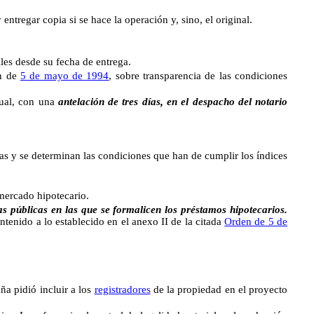
entregar copia si se hace la operación y, sino, el original.
es desde su fecha de entrega.
n de
5 de mayo de 1994
, sobre transparencia de las condiciones
ual, con una
antelación de tres días, en el despacho del notario
ras y se determinan las condiciones que han de cumplir los índices
mercado hipotecario.
públicas en las que se formalicen los préstamos hipotecarios.
ntenido a lo establecido en el anexo II de la citada
Orden de 5 de
 pidió incluir a los
registradores
de la propiedad en el proyecto