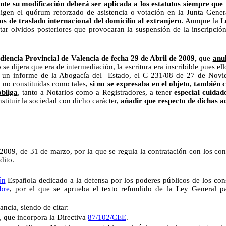
nte su modificación deberá ser aplicada a los estatutos siempre que
gen el quórum reforzado de asistencia o votación en la Junta Genera
los de traslado internacional del domicilio al extranjero
. Aunque la L
tar olvidos posteriores que provocaran la suspensión de la inscripci
diencia Provincial de Valencia de fecha 29 de Abril de 2009,
que
anu
se dijera que era de intermediación, la escritura era inscribible pues el
e un informe de la Abogacía del Estado, el
G 231/08 de 27 de Novie
 no constituidas como tales,
si no se expresaba en el objeto, también
obliga
, tanto a Notarios como a Registradores, a tener
especial cuidad
stituir la sociedad con dicho carácter,
añadir que respecto de dichas ac
2009, de 31 de marzo, por la que se regula la contratación con los con
dito.
ón
Española dedicado a la defensa por los poderes públicos de los cons
bre
, por el que se aprueba el texto refundido de la Ley General 
ancia, siendo de citar:
, que incorpora la Directiva
87/102/CEE
.