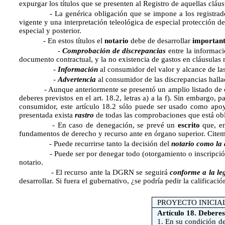
expurgar los títulos que se presenten al Registro de aquellas cláu
- La genérica obligación que se impone a los registradores d
vigente y una interpretación teleológica de especial protección de
especial y posterior.
- En estos títulos el
notario
debe de desarrollar
important
-
Comprobación de discrepancias
entre la informació
documento contractual, y la no existencia de gastos en cláusulas 
-
Información
al consumidor del valor y alcance de la
-
Advertencia
al consumidor de las discrepancias hallad
- Aunque anteriormente se presentó un amplio listado de cau
deberes previstos en el art. 18.2, letras a) a la f). Sin embargo, p
consumidor, este artículo 18.2 sólo puede ser usado como apoyo
presentada exista
rastro
de todas las comprobaciones que está obli
- En caso de denegación, se prevé un
escrito
que, en
fundamentos de derecho y recurso ante en órgano superior. Citem
- Puede recurrirse tanto la decisión del
notario como la 
- Puede ser por denegar todo (otorgamiento o inscripción) o 
notario.
- El recurso ante la DGRN se seguirá 
conforme a la leg
desarrollar. Si fuera el gubernativo, ¿se podría pedir la calificac
PROYECTO INICIA
Artículo 18. Deberes
1. En su condición de