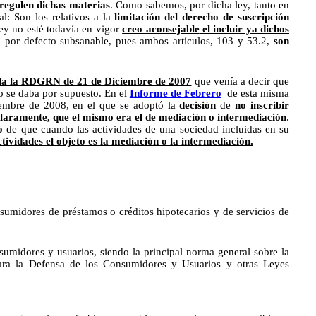
 regulen dichas materias
. Como sabemos, por dicha ley, tanto en
l: Son los relativos a la
limitación del derecho de suscripción
ey no esté todavía en vigor
creo aconsejable
el incluir ya
dichos
ón por defecto subsanable, pues ambos artículos, 103 y 53.2,
son
la la RDGRN de 21 de Diciembre de 2007
que venía a decir que
lo se daba por supuesto. En el
Informe de Febrero
de esta misma
mbre de 2008, en el que se adoptó la
decisión
de
no inscribir
 claramente, que el mismo era el de mediación o intermediación
.
o
de que cuando las actividades de una sociedad incluidas en su
tividades el objeto es la mediación o la intermediación.
sumidores de préstamos o créditos hipotecarios y de servicios de
umidores y usuarios, siendo la principal norma general sobre la
para la Defensa de los Consumidores y Usuarios y otras Leyes