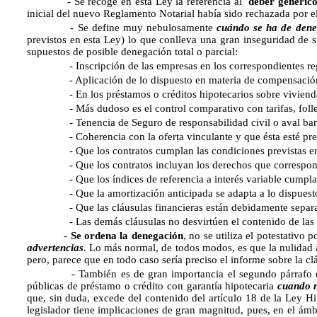
- Se recoge en esta Ley la referencia al 
deber genérico
inicial del nuevo Reglamento Notarial había sido rechazada por e
- Se define muy nebulosamente
cuándo se ha de deneg
previstos en esta Ley) lo que conlleva una gran inseguridad de
supuestos de posible denegación total o parcial:
- Inscripción de las empresas en los correspondientes regis
- Aplicación de lo dispuesto en materia de compensación por 
- En los préstamos o créditos hipotecarios sobre viviendas, la
- Más dudoso es el control comparativo con tarifas, follet
- Tenencia de Seguro de responsabilidad civil o aval bancar
- Coherencia con la oferta vinculante y que ésta esté present
- Que los contratos cumplan las condiciones previstas e
- Que los contratos incluyan los derechos que correspondan a 
- Que los índices de referencia a interés variable cumplan la
- Que la amortización anticipada se adapta a lo dispuesto por
- Que las cláusulas financieras están debidamente separadas de
- Las demás cláusulas no desvirtúen el contenido de las fin
-
Se ordena la denegación
, no se utiliza el potestativo
advertencias
. Lo más normal, de todos modos, es que la nulidad af
pero, parece que en todo caso sería preciso el informe sobre la
- También es de gran importancia el segundo párrafo de est
públicas de préstamo o crédito con garantía hipotecaria
cuando n
que, sin duda, excede del contenido del artículo 18 de la Ley Hi
legislador tiene implicaciones de gran magnitud, pues, en el ámbi