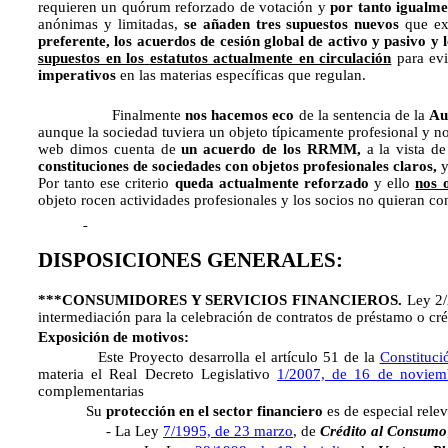
requieren un quórum reforzado de votación y
por tanto igualme
anónimas y limitadas,
se añaden tres supuestos nuevos
que exi
preferente, los acuerdos de cesión global de activo y pasivo y 
supuestos en los
estatutos actualmente en circulación
para evi
imperativos
en las materias específicas que regulan.
Finalmente
nos hacemos eco
de la sentencia de la
Au
aunque la sociedad tuviera un objeto típicamente profesional y no 
web dimos cuenta de
un acuerdo de los RRMM,
a la vista d
constituciones de sociedades con objetos profesionales claros,
y
Por tanto ese criterio
queda actualmente reforzado
y ello
nos 
objeto rocen actividades profesionales y los socios no quieran con
DISPOSICIONES GENERALES:
***CONSUMIDORES Y SERVICIOS FINANCIEROS.
Ley 2/
intermediación para la celebración de contratos de préstamo o cré
Exposición de motivos:
Este Proyecto desarrolla el artículo 51 de la
Constituci
materia el Real Decreto Legislativo
1/2007, de 16 de noviem
complementarias
Su
protección en el sector financiero
es de especial relev
- La Ley
7/1995, de 23 marzo
, de
Crédito al Consumo