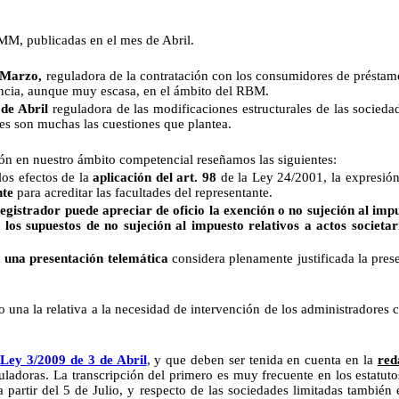
M, publicadas en el mes de Abril.
 Marzo,
reguladora de la contratación con los consumidores de préstamos
dencia, aunque muy escasa, en el ámbito del RBM.
de Abril
reguladora de las modificaciones estructurales de las sociedad
es son muchas las cuestiones que plantea.
ón en nuestro ámbito competencial reseñamos las siguientes:
los efectos de la
aplicación del art. 98
de la Ley 24/2001, la expresió
nte
para acreditar las facultades del representante.
egistrador puede apreciar de oficio la exención o no sujeción al impue
s
los supuestos de no sujeción al impuesto relativos a actos societar
n
una presentación telemática
considera plenamente justificada la pre
 una la relativa a la necesidad de intervención de los administradores 
a
Ley 3/2009 de 3 de Abril
, y que deben ser tenida en cuenta en la
red
guladoras. La transcripción del primero es muy frecuente en los estatu
a partir del 5 de Julio, y respecto de las sociedades limitadas también 