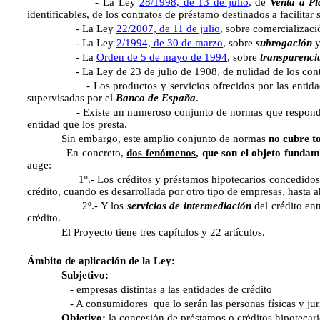
- La Ley
28/1998, de 13 de julio
, de
Venta a Pl
identificables, de los contratos de préstamo destinados a facilita
- La Ley
22/2007, de 11 de julio
, sobre comercializac
- La Ley
2/1994, de 30 de marzo
, sobre
subrogación
y
- La
Orden de 5 de mayo de 1994
, sobre
transparenci
- La Ley de 23 de julio de 1908, de nulidad de los cont
- Los productos y servicios ofrecidos por las entidades de 
supervisadas por el
Banco de España
.
- Existe un numeroso conjunto de normas que responde 
entidad que los presta.
Sin embargo, este amplio conjunto de normas
no cubre t
En concreto,
dos fenómenos
, que son el objeto fundam
auge:
1º.- Los créditos y préstamos hipotecarios concedidos
crédito, cuando es desarrollada por otro tipo de empresas, hasta 
2º.- Y los
servicios de intermediación
del crédito ent
crédito.
El Proyecto tiene tres capítulos y 22 artículos.
Ámbito de aplicación de la Ley:
Subjetivo:
- empresas distintas a las entidades de crédito
- A consumidores que lo serán las personas físicas y jurídicas 
Objetivo:
la concesión de préstamos o créditos hipotecari