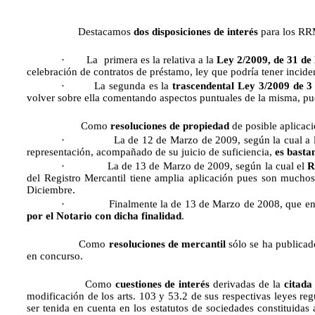
Destacamos
dos disposiciones de interés
para los RRM
·
La primera es la relativa a la
Ley 2/2009, de 31 de
celebración de contratos de préstamo, ley que podría tener inci
·
La segunda es la
trascendental Ley 3/2009 de 3 
volver sobre ella comentando aspectos puntuales de la misma, pu
Como
resoluciones de propiedad
de posible aplicaci
·
La de 12 de Marzo de 2009, según la cual a 
representación, acompañado de su juicio de suficiencia,
es basta
·
La de 13 de Marzo de 2009, según la cual el
R
del Registro Mercantil tiene amplia aplicación pues son mucho
Diciembre.
·
Finalmente la de 13 de Marzo de 2008, que e
por el Notario con dicha finalidad
.
Como
resoluciones de mercantil
sólo se ha publicado
en concurso.
Como
cuestiones de interés
derivadas de la
citad
modificación de los arts. 103 y 53.2 de sus respectivas leyes re
ser tenida en cuenta en los estatutos de sociedades constituidas 