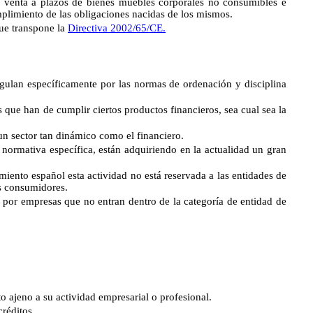
e venta a plazos de bienes muebles corporales no consumibles e
umplimiento de las obligaciones nacidas de los mismos.
que transpone la
Directiva 2002/65/CE.
an específicamente por las normas de ordenación y disciplina
s que han de cumplir ciertos productos financieros, sea cual sea la
un sector tan dinámico como el financiero.
 normativa específica, están adquiriendo en la actualidad un gran
ento español esta actividad no está reservada a las entidades de
os consumidores.
s por empresas que no entran dentro de la categoría de entidad de
ajeno a su actividad empresarial o profesional.
réditos.