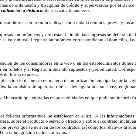
rmas de ordenación y disciplina de crédito y supervisadas por el Banco
cialización a distancia
de servicios financieros.
nsumidores son irrenunciables, siendo nula la renuncia previa y los act
presas -autonómicos y otro estatal- donde las empresas se deberán de insc
e se constituya el registro autonómico correspondiente al domicilio, las
osición de los consumidores en la web o en los establecimientos donde 
er en folletos y al Registro indicando supuestos y periodicidad. Corresp
os de forma expresa.
plicación lo dispuesto en materia de amortización anticipada por la leg
das
, la comisión de apertura, que se devengará una sola vez, englobar
al bancario que cubra las responsabilidades en que pudieran incurrir fr
olletos informativos, s
e establecen en el art. 14 las
informaciones
presa, sobre el producto o servicio ofrecido y sobre el contrato, incluye
ción previa que se deriven de los contratos, así como los relativos al su
l
o a la integración de los contratos.