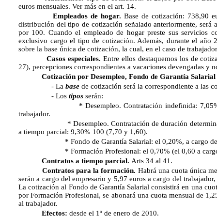
euros mensuales. Ver más en el art. 14.
Empleados de hogar.
Base de cotización: 738,90 eu
distribución del tipo de cotización señalado anteriormente, ser
por 100. Cuando el empleado de hogar preste sus servicios co
exclusivo cargo el tipo de cotización. Además, durante el año 
sobre la base única de cotización, la cual, en el caso de trabajad
Casos especiales.
Entre ellos destaquemos los de cotiza
27), percepciones correspondientes a vacaciones devengadas y no di
Cotización por Desempleo, Fondo de Garantía Salarial y
- La
base
de cotización será la correspondiente a las c
- Los
tipos
serán:
* Desempleo. Contratación indefinida: 7,05%, del que
trabajador.
* Desempleo. Contratación de duración determinada. Si e
a tiempo parcial: 9,30% 100 (7,70 y 1,60).
* Fondo de Garantía Salarial: el 0,20%, a cargo de l
* Formación Profesional: el 0,70% (el 0,60 a cargo de la
Contratos a tiempo parcial.
Arts 34 al 41.
Contratos para la formación.
Habrá una cuota única me
serán a cargo del empresario y 5,97 euros a cargo del trabajador,
La cotización al Fondo de Garantía Salarial consistirá en una cuo
por Formación Profesional, se abonará una cuota mensual de 1,25
al trabajador.
Efectos:
desde el 1º de enero de 2010.