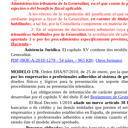
Administración tributaria de la Generalitat, en el que conste la
sujeción o del beneficio fiscal aplicable
.
A los efectos de la expedición del justificante al que se ref
mediante ingreso a favor de la Generalitat,
en cuentas de titul
habilitados
, a tal fin, por la Consellería competente en materia d
2. En el supuesto de declaraciones tributarias cuya pres
telemáticos habilitados por la Generalitat
, la acreditación de ta
apartado 1 o por los procedimientos específicamente previstos
Hacienda
.»
Asistencia Jurídica
. El capítulo XV contiene dos modifi
Generalitat.
PDF (BOE-A-2010-1279 - 54 págs. - 965 KB)
Otros formatos
MODELO 170.
Orden EHA/97/2010, de 25 de enero, por la que
por los empresarios o profesionales adheridos al sistema de ges
diseños físicos y lógicos para la presentación en soporte dir
procedimiento para su presentación telemática.
Las obligaciones de información de carácter general rec
desarrollan por el capítulo V del título II del
Reglamento de Gesti
El Real Decreto 1/2010
añade un nuevo artículo 38 
bancarias o de crédito y las demás entidades que presten el ser
empresarios y profesionales establecidos en España, de presenta
empresarios o profesionales adheridos a este sistema cuando e
siendo éste el modelo ahora aprobado.
Personas obligadas:
las entidades bancarias o de crédit