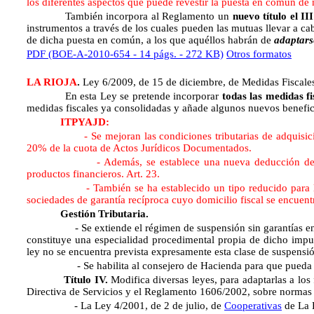
los diferentes aspectos que puede revestir la puesta en común de 
También incorpora al Reglamento un
nuevo título el III
instrumentos a través de los cuales pueden las mutuas llevar a c
de dicha puesta en común, a los que aquéllos habrán de
adaptars
PDF (BOE-A-2010-654 - 14 págs. - 272 KB)
Otros formatos
LA RIOJA
.
Ley 6/2009, de 15 de diciembre, de Medidas Fiscales
En esta Ley se pretende incorporar
todas las medidas fi
medidas fiscales ya consolidadas y añade algunos nuevos benefici
ITPYAJD:
- Se mejoran las condiciones tributarias de adquisición de
20% de la cuota de Actos Jurídicos Documentados.
- Además, se establece una nueva deducción del 100% 
productos financieros. Art. 23.
- También se ha establecido un tipo reducido para las esc
sociedades de garantía recíproca cuyo domicilio fiscal se encuen
Gestión Tributaria.
- Se extiende el régimen de suspensión sin garantías en los 
constituye una especialidad procedimental propia de dicho impu
ley no se encuentra prevista expresamente esta clase de suspensi
- Se habilita al consejero de Hacienda para que pueda declar
Título IV.
Modifica diversas leyes, para adaptarlas a los 
Directiva de Servicios y el Reglamento 1606/2002, sobre normas in
- La Ley 4/2001, de 2 de julio, de
Cooperativas
de La 