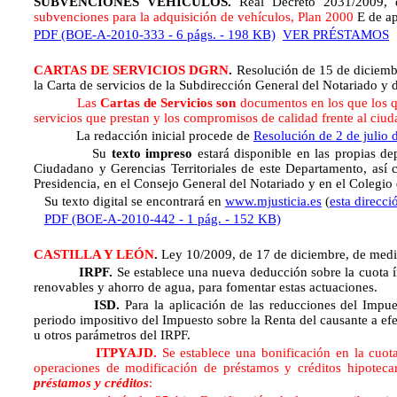
SUBVENCIONES VEHÍCULOS.
Real Decreto 2031/2009,
subvenciones para la adquisición de vehículos, Plan 2000
E de ap
PDF (BOE-A-2010-333 - 6 págs. - 198 KB)
VER PRÉSTAMOS
CARTAS DE SERVICIOS DGRN
.
Resolución de 15 de diciembr
la Carta de servicios de la Subdirección General del Notariado y d
Las
Cartas de Servicios son
documentos en los que los qu
servicios que prestan y los compromisos de calidad frente al ciu
La redacción inicial procede de
Resolución de 2 de julio 
Su
texto impreso
estará disponible en las propias d
Ciudadano y Gerencias Territoriales de este Departamento, así 
Presidencia, en el Consejo General del Notariado y en el Colegio 
Su texto digital se encontrará en
www.mjusticia.es
(
esta direcci
PDF (BOE-A-2010-442 - 1 pág. - 152 KB)
CASTILLA Y LEÓN
.
Ley 10/2009, de 17 de diciembre, de medid
IRPF.
Se establece una nueva deducción sobre la cuota í
renovables y ahorro de agua, para fomentar estas actuaciones.
ISD.
Para la aplicación de las reducciones del Impue
periodo impositivo del Impuesto sobre la Renta del causante a efec
u otros parámetros del IRPF.
ITPYAJD.
Se establece una bonificación en la cuo
operaciones de modificación de préstamos y créditos hipoteca
préstamos y créditos
: