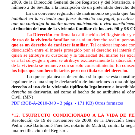
2009, de la Dirección General de los Registros y del Notariado, en
número 2 de Sevilla, a la inscripción de un pretendido derecho de
En un convenio regulador de matrimonio se pacta que
la
habitual en la vivienda que fuera domicilio conyugal, privativ
que no contraiga la madre nuevo matrimonio o viva maritalmen
atribución del uso de la vivienda familiar de los arts 90 y 96 C
La
Dirección
confirma la calificación del Registrador y 
de uso de la vivienda familiar
no es ni un derecho real ni persona
que es un derecho de carácter familiar
. Tal carácter impone co
disociación entre el interés protegido por el derecho (el interés 
quien se atribuye su custodia) y la titularidad del mismo (es e
es a tal cónyuge a quien se atribuye exclusivamente la situación 
de la vivienda se remueve con su solo consentimiento. En conse
los hijos que son beneficiarios pero no titulares del derecho
.
Lo que se plantea es determinar sí lo que se está constituyend
legalmente o una simple declaración de intenciones o una obliga
derecho al uso de la vivienda tipificado
legalmente
e inscribibl
derecho
se derivarán, así como el hecho de no atribuirse al cón
Civil. (MN)
PDF (BOE-A-2010-349 - 3 págs. - 171 KB)
Otros formatos
*12.
USUFRUCTO CONDICIONADO A
LA VIDA DE P
Resolución de 19 de noviembre de 2009, de la Dirección Genera
Pedro-José Bartolomé Fuentes, notario de Madrid, contra la negati
una rectificación del Registro.