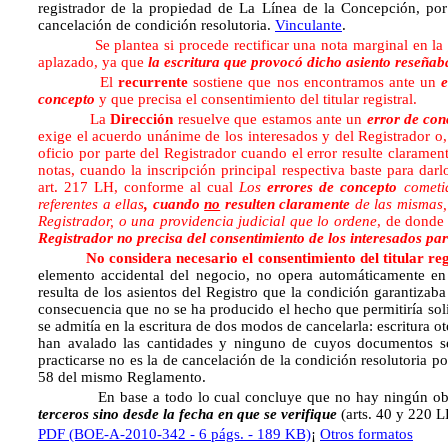
registrador de la propiedad de La Línea de la Concepción, por
cancelación de condición resolutoria.
Vinculante
.
Se plantea si procede rectificar una nota marginal en la
aplazado, ya que
la escritura que provocó dicho asiento reseñaba
El
recurrente
sostiene que nos encontramos ante un
e
concepto
y que precisa el consentimiento del titular registral.
La
Dirección
resuelve que estamos ante un
error de con
exige el acuerdo unánime de los interesados y del Registrador o, e
oficio por parte del Registrador cuando el error resulte claramen
notas, cuando la inscripción principal respectiva baste para darlo
art. 217 LH, conforme al cual
Los
errores de concepto
cometid
referentes a ellas
, cuando
no
resulten claramente
de las mismas, 
Registrador, o una providencia judicial que lo ordene
, de donde
Registrador no precisa del consentimiento de los interesados par
No considera necesario el consentimiento del titular reg
elemento accidental del negocio, no opera automáticamente en 
resulta de los asientos del Registro que la condición garantizab
consecuencia que no se ha producido el hecho que permitiría solic
se admitía en la escritura de dos modos de cancelarla: escritura ot
han avalado las cantidades y ninguno de cuyos documentos se 
practicarse no es la de cancelación de la condición resolutoria p
58 del mismo Reglamento.
En base a todo lo cual concluye que no hay ningún obstác
terceros sino desde la fecha en que se verifique
(arts. 40 y 220 
PDF (BOE-A-2010-342 - 6 págs. - 189 KB)
¡
Otros formatos