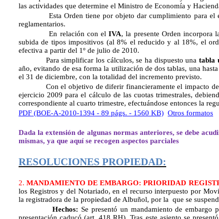
las actividades que determine el Ministro de Economía y Haciend
Esta Orden tiene por objeto dar cumplimiento para el ejer
reglamentarios.
En relación con el
IVA
, la presente Orden incorpora l
subida de tipos impositivos (al 8% el reducido y al 18%, el ord
efectiva a partir del 1º de julio de 2010.
Para simplificar los cálculos, se ha dispuesto una
tabla 
año, evitando de esa forma la utilización de dos tablas, una hast
el 31 de diciembre, con la totalidad del incremento previsto.
Con el objetivo de diferir financieramente el impacto del aum
ejercicio 2009 para el cálculo de las cuotas trimestrales, debien
correspondiente al cuarto trimestre, efectuándose entonces la re
PDF (BOE-A-2010-1394 - 89 págs. - 1560 KB)
Otros formatos
Dada la extensión de algunas normas anteriores, se debe acud
mismas, ya que aquí se recogen aspectos parciales
RESOLUCIONES PROPIEDAD:
2.
MANDAMIENTO DE EMBARGO: PRIORIDAD REGIST
los Registros y del Notariado, en el recurso interpuesto por Movi
la registradora de la propiedad de Albuñol, por la que se suspe
Hechos:
Se presentó un mandamiento de embargo por t
presentación caducó (art. 418 RH). Tras este asiento se presentó