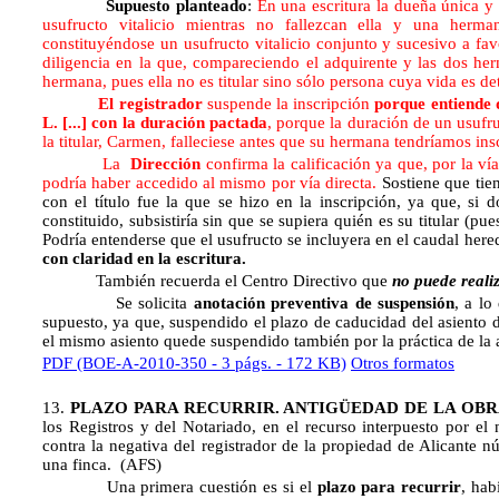
Supuesto planteado
:
En una escritura la dueña única y
usufructo vitalicio mientras no fallezcan ella y una herm
constituyéndose un usufructo vitalicio conjunto y sucesivo a fa
diligencia en la que, compareciendo el adquirente y las dos her
hermana, pues ella no es titular sino sólo persona cuya vida es de
El registrador
suspende la inscripción
porque entiende 
L. [...] con la duración pactada
, porque la duración de un usufruc
la titular, Carmen, falleciese antes que su hermana tendríamos inscr
La
Dirección
confirma la calificación ya que, por la ví
podría haber accedido al mismo por vía directa.
Sostiene que tien
con el título fue la que se hizo en la inscripción, ya que, si
constituido, subsistiría sin que se supiera quién es su titular (
Podría entenderse que el usufructo se incluyera en el caudal her
con claridad en la escritura.
También recuerda el Centro Directivo que
no puede reali
Se solicita
anotación preventiva de suspensión
, a lo
supuesto, ya que, suspendido el plazo de caducidad del asiento 
el mismo asiento quede suspendido también por la práctica de la
PDF (BOE-A-2010-350 - 3 págs. - 172 KB)
Otros formatos
13.
PLAZO PARA RECURRIR. ANTIGÜEDAD DE LA OBR
los Registros y del Notariado, en el recurso interpuesto por e
contra la negativa del registrador de la propiedad de Alicante n
una finca. (AFS)
Una primera cuestión es si el
plazo para recurrir
, hab