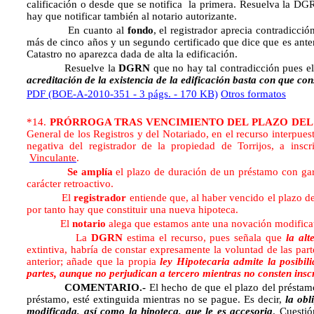
calificación o desde que se notifica la primera. Resuelva la D
hay que notificar también al notario autorizante.
En cuanto al
fondo
, el registrador aprecia contradicció
más de cinco años y un segundo certificado que dice que es ante
Catastro no aparezca dada de alta la edificación.
Resuelve la
DGRN
que no hay tal contradicción pues e
acreditación de la existencia de la edificación
basta con que cons
PDF (BOE-A-2010-351 - 3 págs. - 170 KB)
Otros formatos
*14.
PRÓRROGA TRAS VENCIMIENTO DEL PLAZO DEL
General de los Registros y del Notariado, en el recurso interpue
negativa del registrador de la propiedad de Torrijos, a inscr
Vinculante
.
Se amplía
el plazo de duración de un préstamo con gar
carácter retroactivo.
El
registrador
entiende que, al haber vencido el plazo d
por tanto hay que constituir una nueva hipoteca.
El
notario
alega que estamos ante una novación modificat
La
DGRN
estima el recurso, pues señala que
la alt
extintiva, habría de constar expresamente la voluntad de las par
anterior; añade que la propia
ley Hipotecaria admite la posibil
partes, aunque no perjudican a tercero mientras no consten inscr
COMENTARIO.-
El hecho de que el plazo del préstamo
préstamo, esté extinguida mientras no se pague. Es decir,
la obl
modificada, así como la hipoteca, que le es accesoria
. Cuestió