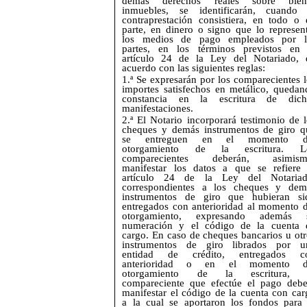
demás derechos reales sobre bien
inmuebles, se identificarán, cuando 
contraprestación consistiera, en todo o 
parte, en dinero o signo que lo represent
los medios de pago empleados por l
partes, en los términos previstos en 
artículo 24 de la Ley del Notariado, 
acuerdo con las siguientes reglas:
1.ª Se expresarán por los comparecientes l
importes satisfechos en metálico, quedan
constancia en la escritura de dich
manifestaciones.
2.ª El Notario incorporará testimonio de l
cheques y demás instrumentos de giro q
se entreguen en el momento d
otorgamiento de la escritura. L
comparecientes deberán, asimism
manifestar los datos a que se refiere 
artículo 24 de la Ley del Notariad
correspondientes a los cheques y dem
instrumentos de giro que hubieran si
entregados con anterioridad al momento d
otorgamiento, expresando además 
numeración y el código de la cuenta 
cargo. En caso de cheques bancarios u otr
instrumentos de giro librados por u
entidad de crédito, entregados c
anterioridad o en el momento d
otorgamiento de la escritura, 
compareciente que efectúe el pago debe
manifestar el código de la cuenta con car
a la cual se aportaron los fondos para 