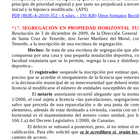
principio de prioridad registral y por tanto no perjudicará a terce
inicial y la hipoteca modificada. (AFS)
PDF (BOE-A-2010-352 - 6 págs. - 191 KB)
Otros formatos
Recti
*17.
SEGREGACIÓN EN PROPIEDAD HORIZONTAL TUM
Resolución de 3 de diciembre de 2009, de la Dirección General de
de Santa Cruz de Tenerife, don Javier Martínez del Moral, con
Tenerife, a la inscripción de una escritura de segregación.
Hechos:
Se trata de una escritura de segregación que afe
compuesta por una casa y una pequeña instalación deportiva, co
facultad estatutaria que se lo permite, segrega la casa y distrib
deportiva-.
El
registrador
suspende la inscripción por estimar que
preciso que se acredite el otorgamiento de la licencia que estuviese
o la declaración municipal de su innecesariedad que deberá testi
licencia al modificarse el número de entidades susceptibles de us
El
notario
autorizante recurrió alegando que la norma
1/2000, el cual sujeta a licencia «las parcelaciones, segregacion
salvo que proceda de una reparcelación o de una junta de comp
elementos, además de estar destinado a vivienda, cuenta con un lo
horizontal es el mantenimiento del terreno como unidad, por lo 
166.1.a) del Decreto Legislativo 1/2000, de Canarias.
El defecto se subsanó a posteriori, pero, al no retirar el rec
calificación. Para ello solicitó que
se le acreditara si, según lo
camino de acceso.