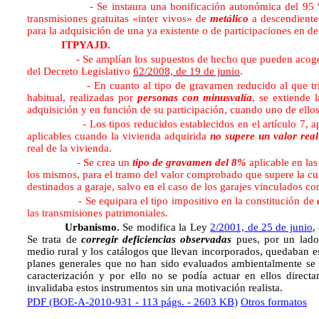
- Se instaura una bonificación autonómica del 95 % de la
transmisiones gratuitas «inter vivos» de
metálico
a descendiente
para la adquisición de una ya existente o de participaciones en d
ITPYAJD.
- Se amplían los supuestos de hecho que pueden acoger
del Decreto Legislativo
62/2008, de 19 de junio
.
- En cuanto al tipo de gravamen reducido al que tributan l
habitual, realizadas por
personas con minusvalía
, se extiende 
adquisición y en función de su participación, cuando uno de ellos
- Los tipos reducidos establecidos en el artículo 7, apart
aplicables cuando la vivienda adquirida
no supere un valor rea
real de la vivienda.
- Se crea un
tipo de gravamen del 8%
aplicable en las
los mismos, para el tramo del valor comprobado que supere la cu
destinados a garaje, salvo en el caso de los garajes vinculados 
- Se equipara el tipo impositivo en la constitución de
las transmisiones patrimoniales.
Urbanismo.
Se modifica la Ley
2/2001, de 25 de junio
,
Se trata de
corregir deficiencias observadas
pues, por un lado,
medio rural y los catálogos que llevan incorporados, quedaban e
planes generales que no han sido evaluados ambientalmente se c
caracterización y por ello no se podía actuar en ellos direct
invalidaba estos instrumentos sin una motivación realista.
PDF (BOE-A-2010-931 - 113 págs. - 2603 KB)
Otros formatos