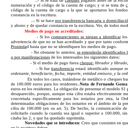
..- Si se trata de
cheques
pagados antes de la escrit
numeración y el código de la cuenta de cargo; y si se trata de
c
código de la cuenta de cargo a la que se aportaron los fondos 
constancia en la escritura.
..- Si se hace
por transferencia bancaria o domiciliaci
y abono y de quedar constancia en la escritura. Ver, de todos modo
Medios de pago no acreditados
:
- Si los
comparecientes se niegan a identificar
los 
advertencia de que no se han acreditado y que por tanto conform
Propieda
d hasta que no se identifiquen los medios de pago.
- No obstante lo anterior,
se entenderán identificados
o por manifestaciones
de los interesados los siguientes datos:
- Si el medio de pago fuera
cheque:
librador y librado,
- Si fue
transferencia
estará identificado aunque n
ordenante, beneficiario, fecha, importe, entidad emisora, y la or
En todos los casos, tratándose de metálico o cheques bancar
de 100.000 euros para los residentes..
Nota de Fernando Goma
euros en los residentes. La obligación de presentar el modelo S1 
desaparecido, porque, aunque esta cifra estaba efectivamente 
concretada específicamente para los notarios por otra, la O
determinadas obligaciones de los notarios en el ámbito de la pr
cifra de 100.000 (en su art. 5). De hecho, la comunicación d
solicitarlo cuando la cuantía sea igual o superior a 100.000, si
citaba las 2, y que ha quedado suprimida.
Novedades que se introducen:
Creo que consisten en que 
en la escritura deben