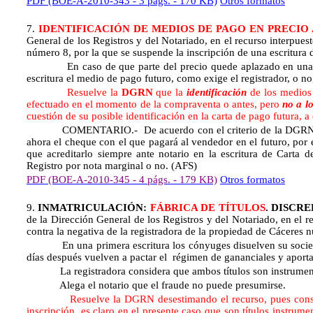
PDF (BOE-A-2010-343 - 3 págs. - 170 KB)
Otros formatos
7.
IDENTIFICACIÓN DE MEDIOS DE PAGO EN PRECIO
General de los Registros y del Notariado, en el recurso interpuest
número 8, por la que se suspende la inscripción de una escritur
En caso de que parte del precio quede aplazado en una compr
escritura el medio de pago futuro, como exige el registrador, o no
Resuelve la
DGRN
que la
identificación
de los medios 
efectuado en el momento de la compraventa o antes, pero
no a l
cuestión de su posible identificación en la carta de pago futura, a
COMENTARIO.- De acuerdo con el criterio de la DGRN por o
ahora el cheque con el que pagará al vendedor en el futuro, po
que acreditarlo siempre ante notario en la escritura de Carta
Registro por nota marginal o no. (AFS)
PDF (BOE-A-2010-345 - 4 págs. - 179 KB)
Otros formatos
9.
INMATRICULACIÓN:
FÁBRICA DE TÍTULOS
. DISCR
de la Dirección General de los Registros y del Notariado, en el r
contra la negativa de la registradora de la propiedad de Cáceres 
En una primera escritura los cónyuges disuelven su sociedad
días después vuelven a pactar el régimen de gananciales y aport
La registradora considera que ambos títulos son instrumental
Alega el notario que el fraude no puede presumirse.
Resuelve la DGRN desestimando el recurso, pues cons
inscripción, es claro en el presente caso que son títulos instrum