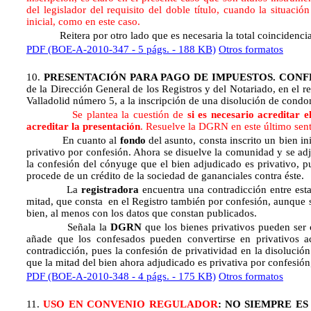
del legislador del requisito del doble título, cuando la situación
inicial, como en este caso.
Reitera por otro lado que es necesaria la total coincidencia con
PDF (BOE-A-2010-347 - 5 págs. - 188 KB)
Otros formatos
10.
PRESENTACIÓN PARA PAGO DE IMPUESTOS. CONFE
de la Dirección General de los Registros y del Notariado, en el re
Valladolid número 5, a la inscripción de una disolución de condo
Se plantea la cuestión de
si es necesario acreditar 
acreditar la presentación
. Resuelve la DGRN en este último senti
En cuanto al
fondo
del asunto, consta inscrito un bien in
privativo por confesión. Ahora se disuelve la comunidad y se adj
la confesión del cónyuge que el bien adjudicado es privativo, 
procede de un crédito de la sociedad de gananciales contra éste.
La
registradora
encuentra una contradicción entre esta 
mitad, que consta en el Registro también por confesión, aunque 
bien, al menos con los datos que constan publicados.
Señala la
DGRN
que los bienes privativos pueden ser 
añade que los confesados pueden convertirse en privativos a
contradicción, pues la confesión de privatividad en la disoluci
que la mitad del bien ahora adjudicado es privativa por confesión
PDF (BOE-A-2010-348 - 4 págs. - 175 KB)
Otros formatos
11.
USO EN CONVENIO REGULADOR
: NO SIEMPRE ES