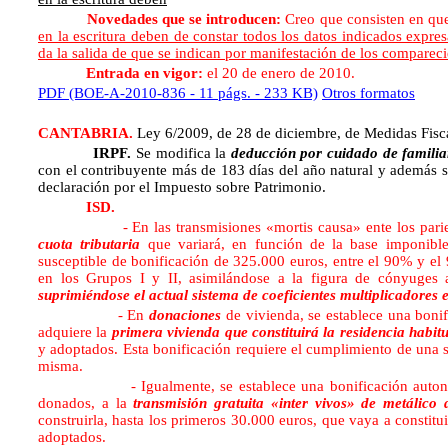
Novedades que se introducen:
Creo que consisten en que 
en la escritura deben de constar todos los datos indicados expre
da la salida de que se indican por manifestación de los comparecie
Entrada en vigor:
el 20 de enero de 2010.
PDF (BOE-A-2010-836 - 11 págs. - 233 KB)
Otros formatos
CANTABRIA.
Ley 6/2009, de 28 de diciembre, de Medidas Fisc
IRPF.
Se modifica la
deducción por cuidado de familia
con el contribuyente más de 183 días del año natural y además se 
declaración por el Impuesto sobre Patrimonio.
ISD.
- En las transmisiones «mortis causa» ente los parient
cuota tributaria
que variará, en función de la base imponible
susceptible de bonificación de 325.000 euros, entre el 90% y el
en los Grupos I y II, asimilándose a la figura de cónyuges a
suprimiéndose el actual sistema de coeficientes multiplicadores e
- En
donaciones
de vivienda, se establece una bonif
adquiere la
primera vivienda que constituirá la residencia habit
y adoptados. Esta bonificación requiere el cumplimiento de una se
misma.
- Igualmente, se establece una bonificación autonómica d
donados, a la
transmisión gratuita «inter vivos» de metálico 
construirla, hasta los primeros 30.000 euros, que vaya a constitu
adoptados.