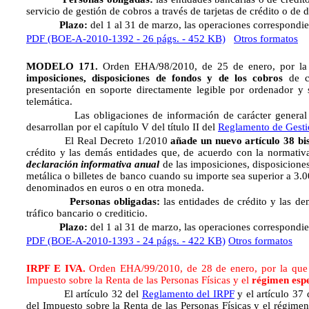
servicio de gestión de cobros a través de tarjetas de crédito o de
Plazo:
del 1 al 31 de marzo, las operaciones correspondien
PDF (BOE-A-2010-1392 - 26 págs. - 452 KB)
Otros formatos
MODELO 171.
Orden EHA/98/2010, de 25 de enero, por la
imposiciones, disposiciones de fondos y de los cobros
de c
presentación en soporte directamente legible por ordenador y 
telemática.
Las obligaciones de información de carácter general rec
desarrollan por el capítulo V del título II del
Reglamento de Gesti
El Real Decreto 1/2010
añade un nuevo artículo 38 bi
crédito y las demás entidades que, de acuerdo con la normativa 
declaración informativa anual
de las imposiciones, disposicione
metálica o billetes de banco cuando su importe sea superior a 3.00
denominados en euros o en otra moneda.
Personas obligadas:
las entidades de crédito y las de
tráfico bancario o crediticio.
Plazo:
del 1 al 31 de marzo, las operaciones correspondien
PDF (BOE-A-2010-1393 - 24 págs. - 422 KB)
Otros formatos
IRPF E IVA.
Orden EHA/99/2010, de 28 de enero, por la que 
Impuesto sobre la Renta de las Personas Físicas y el
régimen espe
El artículo 32 del
Reglamento del IRPF
y el artículo 37
del Impuesto sobre la Renta de las Personas Físicas y el régimen