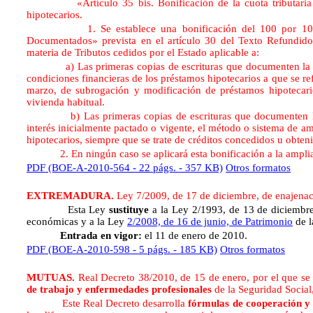
«Artículo 35 bis. Bonificación de la cuota tributaria en 
hipotecarios.
1. Se establece una bonificación del 100 por 100 de la
Documentados» prevista en el artículo 30 del Texto Refundido
materia de Tributos cedidos por el Estado aplicable a:
a) Las primeras copias de escrituras que documenten la modi
condiciones financieras de los préstamos hipotecarios a que se ref
marzo, de subrogación y modificación de préstamos hipotecario
vivienda habitual.
b) Las primeras copias de escrituras que documenten la alte
interés inicialmente pactado o vigente, el método o sistema de am
hipotecarios, siempre que se trate de créditos concedidos u obteni
2. En ningún caso se aplicará esta bonificación a la ampliació
PDF (BOE-A-2010-564 - 22 págs. - 357 KB)
Otros formatos
EXTREMADURA.
Ley 7/2009, de 17 de diciembre, de enajen
Esta Ley
sustituye
a la Ley 2/1993, de 13 de diciembre
económicas y a la Ley
2/2008, de 16 de junio, de Patrimonio
de l
Entrada en vigor:
el 11 de enero de 2010.
PDF (BOE-A-2010-598 - 5 págs. - 185 KB)
Otros formatos
MUTUAS.
Real Decreto 38/2010, de 15 de enero, por el que s
de trabajo y enfermedades profesionales
de la Seguridad Social
Este Real Decreto desarrolla
fórmulas de cooperación y