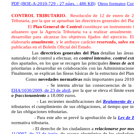
PDF (BOE-A-2010-729 - 27 págs. - 486 KB)
Otros formatos
Cor
CONTROL TRIBUTARIO.
Resolución de 12 de enero de 20
Tributaria, por la que se aprueban las directrices generales del P
El
Plan General de Control
constituye un instrumento f
aduanero que la Agencia Tributaria va a realizar anualmente. 
desarrollar para alcanzar los objetivos fijados del ejercicio. 
elaborarlo
anualmente
, y le atribuye carácter
reservado, salvo en
publicadas en el Boletín Oficial del Estado.
Las
directrices generales del Plan
detallan las áreas
naturaleza del control a efectuar, en
control intensivo
,
control ext
dos apartados, en los que se recogen las principales
líneas de ac
prioritarias a desarrollar en colaboración con las Administracion
Finalmente, se explican las líneas básicas de la estructura del Pla
Como
novedades normativas
más importantes para 2010
- Se intenta aliviar las consecuencias de la actual 
EHA/1030/2009, de 23 de abril
, por la que se eleva el límite exe
o fraccionamiento
a 18.000 euros.
- Las recientes modificaciones del
Reglamento de g
tributarios el cumplimiento de sus obligaciones, al tiempo que 
de las obligaciones tributarias.
- Para este año se prevé la aprobación de la
Ley de 
normativa tributaria.
- El derecho de los ciudadanos a
relacionarse por med
11/2007, de 22 de junio
, de acceso electrónico de los ciudadano