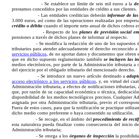
- Se establece un límite de seis mil euros a la
de
prestamos concedidos por las entidades de crédito a sus clientes.
- Las entidades crediticias deberán
informar de las
3.000 euros, así como de las operaciones realizadas por empresa
crédito o débito
cuando el importe neto anual de dichos cobros e
- Respecto de los
planes de previsión social em
pensiones a través de dichos planes de informar al respecto.
- Se modifica la redacción de uno de los supuestos 
tributarios para atender adecuadamente el derecho reconocido a 
servicios públicos
, de no aportar datos y documentos que obren e
que en dicho supuesto reglamentario también
se incluyen las i
medios electrónicos, por parte de la Administración tributaria 
del ejercicio por el obligado tributario del mencionado derecho.
- Se introduce un nuevo artículo destinado a
adapta
acceso electrónico a los servicios públicos
, y, en virtud del cua
Administración tributaria, a efectos de notificaciones tributarias
que, por razón de su capacidad económica o técnica, dedicación 
disponibilidad de los medios tecnológicos precisos. Cualquier Adm
asignada por otra Administración tributaria, previo el correspo
Fuera de estos casos, para que la notificación se practique utiliz
dicho medio como preferente o haya consentido su utilización.
- Se recoge, en el ámbito del
procedimiento de recti
esta naturaleza pueda finalizar como consecuencia del inicio de
Administración tributaria;
- Se otorga a los
órganos de inspección
la posibilid