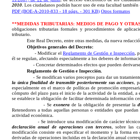
2010
. Los ciudadanos podrán hacer uso de esta facultad también e
PDF (BOE-A-2010-833 - 18 págs. - 301 KB)
Otros formatos
**MEDIDAS TRIBUTARIAS: MEDIOS DE PAGO Y OTRA
obligaciones tributarias formales y procedimientos de aplica
tributario.
Este Real Decreto, entre otras medidas, da nueva redacció
Objetivos generales del Decreto:
- Modificar el
Reglamento de Gestión e Inspección
, 
él se regulan, afectando especialmente a los deberes de informaci
- Concretar determinados efectos que pueden derivarse de
Reglamento de Gestión e Inspección.
- Se modifican varios preceptos para dar un tratamiento n
la única finalidad de transmitir posteriormente sus acciones
, p
especialmente en el marco de políticas de promoción empresari
cómputo del plazo para el inicio de la actividad de la entidad, a 
se establece la obligación de facilitar determinada información ce
- Se
exonera
de la obligación de presentar la
d
Retenedores a todas aquellas personas o entidades que puedan u
actividad económica.
- Se introduce una modificación de carácter técnico que af
declaración anual de operaciones con terceros
, sobre las c
modificación consiste en especificar el momento y la forma en q
derivadas de operaciones incluidas en la declaración anual corres