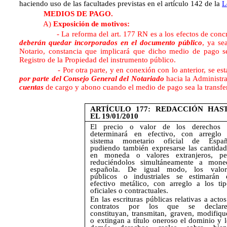
haciendo uso de las facultades previstas en el artículo 142 de la
L
MEDIOS DE PAGO.
A)
Exposición de motivos:
- La reforma del art. 177 RN es a los efectos de concreta
deberán quedar incorporados en el documento público
, ya se
Notario, constancia que implicará que dicho medio de pago se 
Registro de la Propiedad del instrumento público.
- Por otra parte, y en conexión con lo anterior, se estable
por parte del Consejo General del Notariado
hacia la Administra
cuentas
de cargo y abono cuando el medio de pago sea la transfer
ARTÍCULO 177: REDACCIÓN HAS
EL 19/01/2010
El precio o valor de los derechos 
determinará en efectivo, con arreglo 
sistema monetario oficial de Españ
pudiendo también expresarse las cantidad
en moneda o valores extranjeros, pe
reduciéndolos simultáneamente a mone
española. De igual modo, los valor
públicos o industriales se estimarán 
efectivo metálico, con arreglo a los tip
oficiales o contractuales.
En las escrituras públicas relativas a acto
contratos por los que se declare
constituyan, transmitan, graven, modifiqu
o extingan a título oneroso el dominio y l