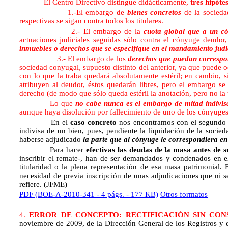
El Centro Directivo distingue didácticamente,
tres hipótes
1.-El embargo de
bienes concretos
de la sociedad
respectivas se sigan contra todos los titulares.
2.- El embargo de la
cuota global que a un c
actuaciones judiciales seguidas sólo contra el cónyuge deudor,
inmuebles o derechos que se especifique en el mandamiento judi
3.- El embargo de los
derechos que puedan correspo
sociedad conyugal, supuesto distinto del anterior, ya que puede o
con lo que la traba quedará absolutamente estéril; en cambio, s
atribuyen al deudor, éstos quedarán libres, pero el embargo s
derecho (de modo que sólo queda estéril la anotación, pero no la 
Lo que
no cabe nunca es el embargo de mitad indivis
aunque haya disolución por fallecimiento de uno de los cónyuges,
En el
caso concreto
nos encontramos con el segundo d
indivisa de un bien, pues, pendiente la liquidación de la socied
haberse adjudicado 
la parte que al cónyuge le correspondiera en
Para hacer
efectivas las deudas de la masa antes de s
inscribir el remate-, han de ser demandados y condenados en e
titularidad o la plena representación de esa masa patrimonial. E
necesidad de previa inscripción de unas adjudicaciones que ni se
refiere. (JFME)
PDF (BOE-A-2010-341 - 4 págs. - 177 KB)
Otros formatos
4.
ERROR DE CONCEPTO: RECTIFICACIÓN SIN CON
noviembre de 2009, de la Dirección General de los Registros y de