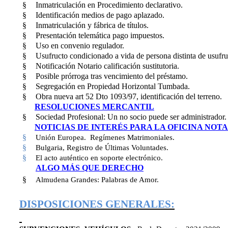
§
Inmatriculación en Procedimiento declarativo.
§
Identificación medios de pago aplazado.
§
Inmatriculación y fábrica de títulos.
§
Presentación telemática pago impuestos.
§
Uso en convenio regulador.
§
Usufructo condicionado a vida de persona distinta de usufru
§
Notificación Notario calificación sustitutoria.
§
Posible prórroga tras vencimiento del préstamo.
§
Segregación en Propiedad Horizontal Tumbada.
§
Obra nueva art 52 Dto 1093/97, identificación del terreno.
RESOLUCIONES MERCANTIL
§
Sociedad Profesional: Un no socio puede ser administrador.
NOTICIAS DE INTERÉS PARA LA OFICINA NOT
§
Unión Europea. Regímenes Matrimoniales.
§
Bulgaria, Registro de Últimas Voluntades.
§
El acto auténtico en soporte electrónico.
ALGO MÁS QUE DERECHO
§
Almudena Grandes: Palabras de Amor.
DISPOSICIONES GENERALES: