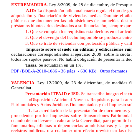
EXTREMADURA.
Ley 8/2009, de 28 de diciembre, de Presup
AJD:
La disposición adicional cuarta regula el tipo de
adquisición y financiación de viviendas medias Durante el año
públicas que documenten las adquisiciones de inmuebles destina
préstamos hipotecarios destinados a su financiación, siempre que 
1. Que se cumplan los requisitos establecidos en el articulo
2. Que el devengo del hecho imponible se produzca entre el 
3. Que se trate de viviendas con protección pública y calif
Impuesto sobre el suelo sin edificar y edificaciones ru
declaraciones correspondientes al ejercicio 2009, sobre la cuota
todos los sujetos pasivos. No habrá obligación de presentar la dec
Tasas.
Se actualizan en un 1%.
PDF (BOE-A-2010-1086 - 36 págs. - 636 KB)
Otros formatos
VALENCIA.
Ley 12/2009, de 23 de diciembre, de medidas fisc
Generalitat.
P
resentación ITPAJD e ISD.
Se transcribe íntegro el text
«Disposición Adicional Novena. Requisitos para la acredita
Patrimoniales y Actos Jurídicos Documentados y del Impuesto sob
1. La acreditación de la presentación de documentos y autol
procedentes por los Impuestos sobre Transmisiones Patrimonia
cuando deban llevarse a cabo ante la Generalitat, para permitir l
funcionarios, oficinas o dependencias administrativas y la pr
registros públicos, o a cualquier otro efecto previsto en las di