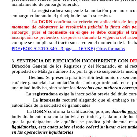
mandamiento de embargo referido.
La
registradora
suspende la anotación por no encontra
embargo vulnerando el principio de tracto sucesivo.
La
DGRN
confirma su criterio en aplicación de los 
momento de adoptarse la resolución judicial la finca aún pe
embargo, pues
el momento en el que se debe cumplir el trac
inscripción se pretende o después si durante la vigencia del asien
con que se cumpliera el tracto sucesivo en el momento de la fec
PDF (BOE-A-2010-340 - 3 págs. - 169 KB)
Otros formatos
3.
SENTENCIA DE EJECUCIÓN INCOHERENTE CON
DE
Dirección General de los Registros y del Notariado, en el recu
propiedad de Málaga número 15, por la que se suspende la inscrip
Hechos:
Se presenta para inscribir testimonio de sentenc
carácter ganancial. La anotación del embargo ordenada en el pr
una mitad indivisa, sino sobre los
derechos que pudieran corresp
La
registradora
exige la inscripción previa del título cor
La
interesada
recurrió alegando que el embargo se t
automática de la sociedad de gananciales
La
DGRN
confirma la calificación, porque,
disuelta
pero
individualmente una cuota indivisa en todos y cada uno de los 
que la participación de aquéllos se predica globalmente re
liquidatorias, esta cuota sobre el todo cederá su lugar a las tit
en las operaciones liquidatorias
.