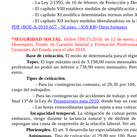
- La Ley 2/1995, de 10 de febrero, de Protección y Desa
- El capítulo VIII establece medidas de simplificación ad
- El capítulo XI modifica determinadas normas sobre Adm
- El capítulo XII incluye medidas liberalizadoras en la legi
PDF (BOE-A-2010-657 - 56 págs. - 959 KB)
Otros formatos
*SEGURIDAD SOCIAL.
Orden TIN/25/2010, de 12 de enero, po
Desempleo, Fondo de Garantía Salarial y Formación Profesiona
Generales del Estado para el año 2010.
Base de cotización.
El modo de determinarla para el régime
Topes.
El tope máximo será de 3.198,00 euros mensuales.
profesional no podrá ser inferior a 738,90 euros mensuales. Per
euros.
Tipos de cotización.
- Para las contingencias comunes, el 28,30 por 100, del qu
cargo del trabajador.
- Para las contingencias de accidentes de trabajo y enfermeda
final 13ª de la Ley de
Presupuestos para 2010
, donde hay un cu
- Las horas extraordinarias quedan sujeta a una cotizació
Incapacidad temporal.
La obligación de cotizar perma
embarazo, riesgo durante la lactancia natural y de disfrute d
supongan una causa de suspensión de la relación laboral. Ver art.
Pluriempleo.
El art. 9 desarrolla las especialidades en est
Autónomos.
Tipo de cotización: el 29,80 por 100. Bas