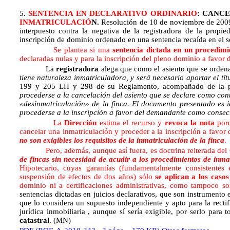
5.
SENTENCIA EN DECLARATIVO ORDINARIO
: CANC
INMATRICULACIÓ
N.
Resolución de 10 de noviembre de 2009,
interpuesto contra la negativa de la registradora de la propi
inscripción de dominio ordenado en una sentencia recaída en el 
Se plantea si una
sentencia dictada en un procedimi
declaradas nulas y para la inscripción del pleno dominio a favor
La
registradora
alega que como el asiento que se ordena
tiene naturaleza inmatriculadora, y será necesario aportar el tí
199 y 205 LH y 298 de su Reglamento, acompañado de la pert
procederse a la cancelación del asiento que se declare como con
«desinmatriculación» de la finca. El documento presentado es 
procederse a la inscripción a favor del demandante como consec
La
Dirección
estima el recurso y
revoca la
nota
porq
cancelar una inmatriculación y proceder a la inscripción a favor
no son exigibles los requisitos de la inmatriculación de la finca
.
Pero, además, aunque así fuera, es doctrina reiterada del 
de fincas sin necesidad de acudir a los procedimientos de inmat
Hipotecario, cuyas garantías (fundamentalmente consistentes 
suspensión de efectos de dos años) sólo
se aplican a los casos
dominio ni a certificaciones administrativas, como tampoco son
sentencias dictadas en juicios declarativos, que son instrumento ef
que lo considera un supuesto independiente y apto para la rectifi
jurídica inmobiliaria , aunque sí sería exigible, por serlo par
catastral
. (MN)