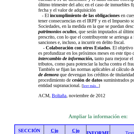
último trimestre del año; en el caso de inmuebles fi
fecha y el valor de adquisición
- El
incumplimiento de las obligaciones
en cues
tener consecuencias en el IRPF y en el Impuesto s
Sociedades, en la medida en la que se puedan desc
patrimonios ocultos
, que serán imputados al último
prescrito, con lo que el contribuyente se arriesga a 
sanciones e, incluso, a incurrir en delito fiscal.
-
Colaboración con otros Estados
. El objetiv
es profundizar en los próximos meses en este tipo
intercambio de información,
tanto para mejorar el
tributos, como para potenciar la lucha contra el frau
También se fijan las normas aplicables al cálculo d
de demora
que devengan los créditos de titularidad
procedimiento de
cesión de datos
suministrados po
entidad supranacional.
[
leer más...
]
ACM,
Boltaña
, noviembre de 2012
Ampliar la información en:
SECCIÓN
Cjo
Cjo
INFORME
Text