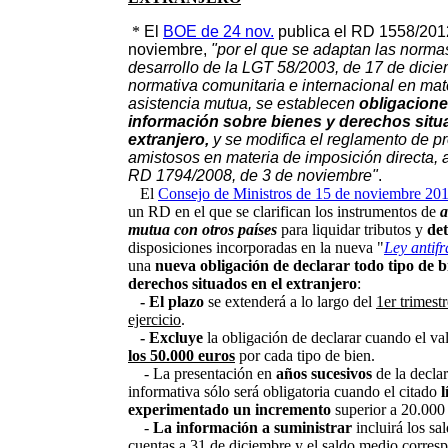
*
El
BOE de 24 nov.
publica el RD 1558/201
noviembre,
"por el que se adaptan las norma
desarrollo de la LGT 58/2003, de 17 de diciem
normativa comunitaria e internacional en mat
asistencia mutua, se establecen
obligacione
información sobre bienes y derechos situ
extranjero,
y se modifica el reglamento de p
amistosos en materia de imposición directa,
RD 1794/2008, de 3 de noviembre"
.
El
Consejo de
M
inistros de 15 de noviembre 20
un RD en el que se clarifican los instrumentos de
a
mutua con otros países
para liquidar tributos y
det
disposiciones incorporadas en la nueva "
Ley antif
una
nueva obligación de declarar todo tipo de b
derechos situados en el extranjero
:
- El plazo
se extenderá a lo largo del
1er trimest
ejercicio
.
- Excluye
la obligación de declarar cuando el va
los 50.000 euros
por cada tipo de bien.
- La presentación en
años sucesivos
de la decla
informativa sólo será obligatoria cuando el citado
l
experimentado un incremento
superior a 20.000 
-
La información a suministrar
incluirá los sal
cuentas a 31 de diciembre y el saldo medio corresp