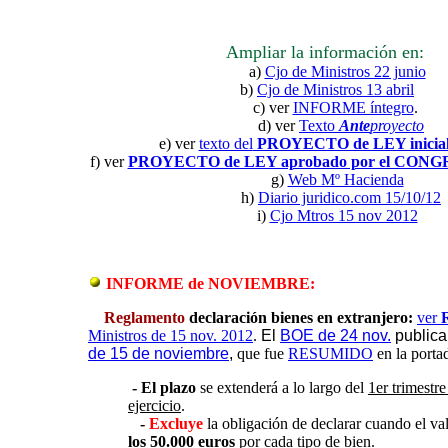
Ampliar la información en:
a)
Cjo de Ministros 22 junio
b)
Cjo de Ministros 13 abril
c) ver
INFORME íntegro
.
d) ver
Texto
Ante
proyecto
e) ver
texto del
PROYECTO de LEY inicia
f) ver
PROYECTO de LEY aprobado por el CON
g)
Web Mº Hacienda
h)
Diario juridico.com 15/10/12
i)
Cjo Mtros 15 nov 2012
INFORME de NOVIEMBRE:
Reglamento
declaración bienes en extranjero:
ver
Ministros de 15 nov. 2012
.
El
BOE de 24 nov.
publica
de 15 de noviembre
,
que fue
RESUMIDO
en la porta
- El plazo
se extenderá a lo largo del
1er trimestr
ejercicio
.
-
Excluye
la obligación de declarar cuando el va
los 50.000 euros
por cada tipo de bien.