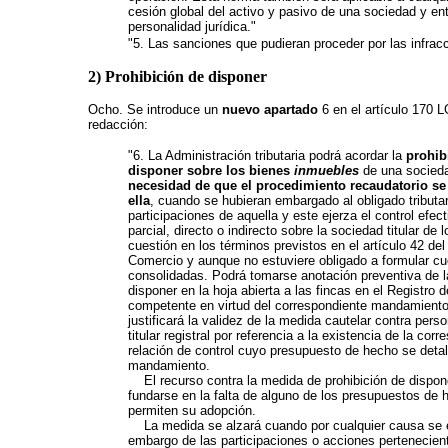
cesión global del activo y pasivo de una sociedad y en
personalidad jurídica."
"5. Las sanciones que pudieran proceder por las infrac
2) Prohibición de disponer
Ocho. Se introduce un
nuevo apartado
6 en el artículo 170 L
redacción:
"6. La Administración tributaria podrá acordar la
prohib
disponer sobre los bienes
inmuebles
de una socied
necesidad de que el procedimiento recaudatorio se 
ella
, cuando se hubieran embargado al obligado tributa
participaciones de aquella y este ejerza el control efecti
parcial, directo o indirecto sobre la sociedad titular de
cuestión en los términos previstos en el artículo 42 de
Comercio y aunque no estuviere obligado a formular c
consolidadas. Podrá tomarse anotación preventiva de l
disponer en la hoja abierta a las fincas en el Registro 
competente en virtud del correspondiente mandamient
justificará la validez de la medida cautelar contra perso
titular registral por referencia a la existencia de la cor
relación de control cuyo presupuesto de hecho se detall
mandamiento.
El recurso contra la medida de prohibición de dispon
fundarse en la falta de alguno de los presupuestos de
permiten su adopción.
La medida se alzará cuando por cualquier causa se e
embargo de las participaciones o acciones pertenecient