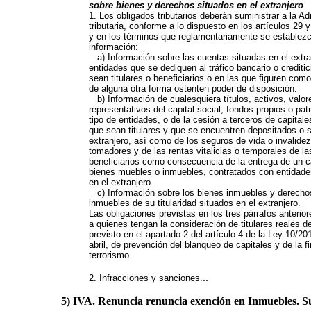
sobre bienes y derechos situados en el extranjero
.
1. Los obligados tributarios deberán suministrar a la Ad
tributaria, conforme a lo dispuesto en los artículos 29 
y en los términos que reglamentariamente se establezc
información:
a) Información sobre las cuentas situadas en el extra
entidades que se dediquen al tráfico bancario o creditic
sean titulares o beneficiarios o en las que figuren com
de alguna otra forma ostenten poder de disposición.
b) Información de cualesquiera títulos, activos, valo
representativos del capital social, fondos propios o pat
tipo de entidades, o de la cesión a terceros de capitale
que sean titulares y que se encuentren depositados o s
extranjero, así como de los seguros de vida o invalide
tomadores y de las rentas vitalicias o temporales de l
beneficiarios como consecuencia de la entrega de un ca
bienes muebles o inmuebles, contratados con entidade
en el extranjero.
c) Información sobre los bienes inmuebles y derecho
inmuebles de su titularidad situados en el extranjero.
Las obligaciones previstas en los tres párrafos anterio
a quienes tengan la consideración de titulares reales d
previsto en el apartado 2 del artículo 4 de la Ley 10/20
abril, de prevención del blanqueo de capitales y de la f
terrorismo
..
2. Infracciones y sanciones.
5) IVA. Renuncia renuncia exención en Inmuebles. Su