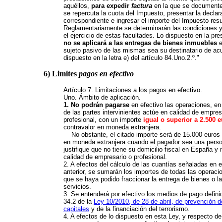
aquéllos,
para expedir
factura
en la que se documente
se repercuta la cuota del Impuesto, presentar la declar
correspondiente e ingresar el importe del Impuesto resu
Reglamentariamente se determinarán las condiciones y 
el ejercicio de estas facultades. Lo dispuesto en la pre
no se aplicará a las entregas de bienes inmuebles
e
sujeto pasivo de las mismas sea su destinatario de ac
dispuesto en la letra e) del artículo 84.Uno.2.º."
6) Limites
pagos en efectivo
Artículo 7. Limitaciones a los pagos en efectivo.
Uno. Ámbito de aplicación.
1. No podrán pagarse
en efectivo las operaciones, en
de las partes intervinientes actúe en calidad de empres
profesional, con un importe
igual o superior a 2.500 
contravalor en moneda extranjera.
No obstante, el citado importe será de 15.000 euros 
en moneda extranjera cuando el pagador sea una perso
justifique que no tiene su domicilio fiscal en España y
calidad de empresario o profesional.
2. A efectos del cálculo de las cuantías señaladas en e
anterior, se sumarán los importes de todas las operac
que se haya podido fraccionar la entrega de bienes o l
servicios.
3. Se entenderá por efectivo los medios de pago definid
34.2 de la
Ley 10/2010, de 28 de abril, de prevención d
capitales
y de la financiación del terrorismo.
4. A efectos de lo dispuesto en esta Ley, y respecto d