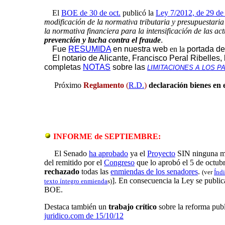
El
BOE de 30 de oct.
publicó la
Ley 7/2012, de 29 de
modificación de la normativa tributaria y presupuestari
la normativa financiera para la intensificación de las ac
prevención y lucha contra el fraude
.
Fue
RESUMIDA
en nuestra web
en la
portada de
E
l notario de Alicante, Francisco Peral Ribelles
completas
NOTAS
sobre las
LIMITACIONES A LOS P
Próximo
Reglamento
(
R.D.
)
declaración bienes en 
INFORME de SEPTIEMBRE:
El Senado
ha aprobado
ya el
Proyecto
SIN ninguna mo
del remitido por el
Congreso
que lo aprobó el 5 de octubr
rechazado
todas las
enmiendas de los senadores
.
(ver
Índ
]. En consecuencia la Ley se public
texto íntegro enmienda
s)
BOE.
Destaca también un
trabajo crítico
sobre la reforma pub
juridico.com de 15/10/12