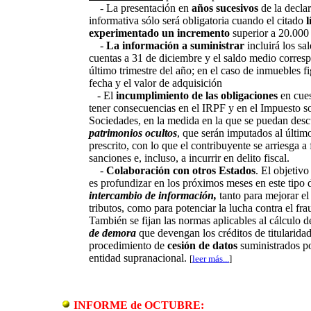
- La presentación en
años sucesivos
de la decla
informativa sólo será obligatoria cuando el citado
l
experimentado un incremento
superior a 20.000 
-
La información a suministrar
incluirá los sal
cuentas a 31 de diciembre y el saldo medio corresp
último trimestre del año; en el caso de inmuebles fi
fecha y el valor de adquisición
- El
incumplimiento de las obligaciones
en cues
tener consecuencias en el IRPF y en el Impuesto s
Sociedades, en la medida en la que se puedan desc
patrimonios ocultos
, que serán imputados al último
prescrito, con lo que el contribuyente se arriesga a 
sanciones e, incluso, a incurrir en delito fiscal.
-
Colaboración con otros Estados
. El objetiv
es profundizar en los próximos meses en este tipo
intercambio de información,
tanto para mejorar el
tributos, como para potenciar la lucha contra el frau
También se fijan las normas aplicables al cálculo d
de demora
que devengan los créditos de titularidad
procedimiento de
cesión de datos
suministrados po
entidad supranacional.
[
leer más...
]
INFORME de OCTUBRE: