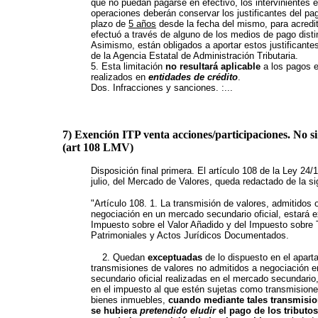
que no puedan pagarse en efectivo, los intervinientes e
operaciones deberán conservar los justificantes del pag
plazo de
5 años
desde la fecha del mismo, para acredi
efectuó a través de alguno de los medios de pago distin
Asimismo, están obligados a aportar estos justificante
de la Agencia Estatal de Administración Tributaria.
5. Esta limitación
no resultará aplicable
a los pagos e
realizados en
entidades de crédito
.
Dos. Infracciones y sanciones. :...
7) Exención ITP venta acciones/participaciones. No s
(art 108 LMV)
Disposición final primera.
El artículo 108 de la Ley 24/
julio, del Mercado de Valores, queda redactado de la si
"Artículo 108. 1. La transmisión de valores, admitidos 
negociación en un mercado secundario oficial, estará e
Impuesto sobre el Valor Añadido y del Impuesto sobre
Patrimoniales y Actos Jurídicos Documentados.
2. Quedan
exceptuadas
de lo dispuesto en el aparta
transmisiones de valores no admitidos a negociación 
secundario oficial realizadas en el mercado secundario,
en el impuesto al que estén sujetas como transmision
bienes inmuebles,
cuando mediante tales transmisio
se hubiera
pretendido eludir
el pago de los tributo