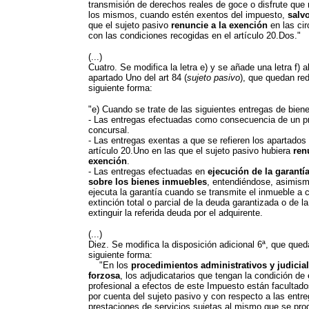
transmisión de derechos reales de goce o disfrute que
los mismos, cuando estén exentos del impuesto,
salv
que el sujeto pasivo
renuncie a la exención
en las cir
con las condiciones recogidas en el artículo 20.Dos."
(...)
Cuatro. Se modifica la letra e) y se añade una letra f) a
apartado Uno del art 84 (
sujeto pasivo
), que quedan re
siguiente forma:
"e) Cuando se trate de las siguientes entregas de bien
- Las entregas efectuadas como consecuencia de un p
concursal.
- Las entregas exentas a que se refieren los apartados 
artículo 20.Uno en las que el sujeto pasivo hubiera
ren
exención
.
- Las entregas efectuadas en
ejecución de la garantía
sobre los bienes inmuebles
, entendiéndose, asimism
ejecuta la garantía cuando se transmite el inmueble a 
extinción total o parcial de la deuda garantizada o de l
extinguir la referida deuda por el adquirente.
(...)
Diez. Se modifica la disposición adicional 6ª, que qued
siguiente forma:
"En los
procedimientos administrativos y judicia
forzosa
, los adjudicatarios que tengan la condición de
profesional a efectos de este Impuesto están facultad
por cuenta del sujeto pasivo y con respecto a las entr
prestaciones de servicios sujetas al mismo que se pr