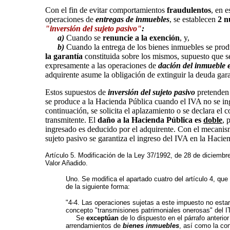
Con el fin de evitar comportamientos
fraudulentos
, en e
operaciones de
entregas de inmuebles
, se establecen
2 n
"inversión del sujeto pasivo"
:
a)
Cuando se
renuncie a la exención
, y,
b)
Cuando la entrega de los bienes inmuebles se pro
la garantía
constituida sobre los mismos, supuesto que s
expresamente a las operaciones de
dación del inmueble 
adquirente asume la obligación de extinguir la deuda gar
Estos supuestos de
inversión del sujeto pasivo
pretenden 
se produce a la Hacienda Pública cuando el IVA no se ing
continuación, se solicita el aplazamiento o se declara el 
transmitente. El
daño a la Hacienda Pública es
doble
, 
ingresado es deducido por el adquirente. Con el mecanism
sujeto pasivo se garantiza el ingreso del IVA en la Hacie
Artículo 5. Modificación de la Ley 37/1992, de 28 de diciembr
Valor Añadido.
Uno. Se modifica el apartado cuatro del artículo 4, qu
de la siguiente forma:
"4-4. Las operaciones sujetas a este impuesto no estar
concepto "transmisiones patrimoniales onerosas" del 
Se
exceptúan
de lo dispuesto en el párrafo anterior
arrendamientos de
bienes inmuebles
, así como la con