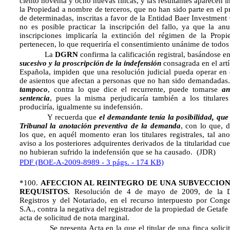
ciento noventa y ocho nuevas fincas, y las resultantes aparecen in
la Propiedad a nombre de terceros, que no han sido parte en el 
de determinadas, inscritas a favor de la Entidad Baer Investment 
no es posible practicar la inscripción del fallo, ya que la an
inscripciones implicaría la extinción del régimen de la Prop
pertenecen, lo que requeriría el consentimiento unánime de todos l
La
DGRN
confirma la calificación registral, basándose en
sucesivo y la proscripción de la indefensión
consagrada en el artí
Española, impiden que una resolución judicial pueda operar en 
de asientos que afectan a personas que no han sido demand
tampoco
, contra lo que dice el recurrente, puede tomarse
an
sentencia
, pues la misma perjudicaría también a los titulare
produciría, igualmente su indefensión.
Y recuerda que 
el demandante tenía la posibilidad, que n
Tribunal la anotación preventiva de la demanda
, con lo que, 
los que, en aquél momento eran los titulares registrales, tal an
aviso a los posteriores adquirentes derivados de la titularidad cu
no hubieran sufrido la indefensión que se ha causado. (JDR)
PDF (BOE-A-2009-8989 - 3 págs. - 174 KB)
*100.
AFECCION AL REINTEGRO DE UNA SUBVECCION
REQUISITOS.
Resolución de 4 de mayo de 2009, de la D
Registros y del Notariado, en el recurso interpuesto por Cong
S.A., contra la negativa del registrador de la propiedad de Getafe 
acta de solicitud de nota marginal.
Se presenta Acta en la que el titular de una finca solicita