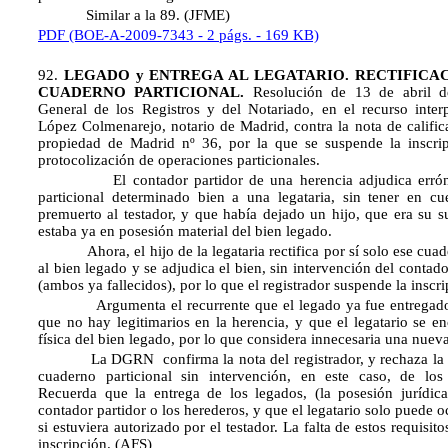
Similar a la 89. (JFME)
PDF (BOE-A-2009-7343 - 2 págs. - 169 KB)
92.
LEGADO y ENTREGA AL LEGATARIO. RECTIFICA
CUADERNO PARTICIONAL.
Resolución de 13 de abril d
General de los Registros y del Notariado, en el recurso inte
López Colmenarejo, notario de Madrid, contra la nota de califica
propiedad de Madrid nº 36, por la que se suspende la inscrip
protocolización de operaciones particionales.
El contador partidor de una herencia adjudica erróne
particional determinado bien a una legataria, sin tener en c
premuerto al testador, y que había dejado un hijo, que era su su
estaba ya en posesión material del bien legado.
Ahora, el hijo de la legataria rectifica por sí solo ese cuade
al bien legado y se adjudica el bien, sin intervención del contad
(ambos ya fallecidos), por lo que el registrador suspende la inscri
Argumenta el recurrente que el legado ya fue entregado a 
que no hay legitimarios en la herencia, y que el legatario se e
física del bien legado, por lo que considera innecesaria una nuev
La DGRN confirma la nota del registrador, y rechaza la rect
cuaderno particional sin intervención, en este caso, de los
Recuerda que la entrega de los legados, (la posesión jurídica)
contador partidor o los herederos, y que el legatario solo puede o
si estuviera autorizado por el testador. La falta de estos requisit
inscripción. (AFS)