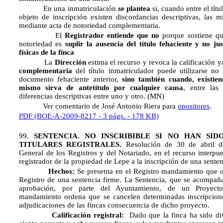
En una inmatriculación
se plantea
si, cuando entre el títu
objeto de inscripción existen discordancias descriptivas, las 
mediante acta de notoriedad complementaria.
El
Registrador entiende que no
porque sostiene q
notoriedad es
suplir la ausencia del título fehaciente y no jus
físicas de la finca
La
Dirección
estima el recurso y revoca la calificación 
complementaria
del título inmatriculador puede utilizarse no
documento fehaciente anterior,
sino también cuando, existien
mismo sirva de antetítulo por cualquier causa
, entre las
diferencias descriptivas entre uno y otro. (MN)
Ver comentario de José Antonio Riera para
opositores
.
PDF (BOE-A-2009-8217 - 3 págs. - 178 KB)
99.
SENTENCIA. NO INSCRIBIBLE SI NO HAN SI
TITULARES REGISTRALES.
Resolución de 30 de abril d
General de los Registros y del Notariado, en el recurso interpue
registrador de la propiedad de Lepe a la inscripción de una sente
Hechos:
Se presenta en el Registro mandamiento que or
Registro de una sentencia firme. La Sentencia, que se acompaña
aprobación, por parte del Ayuntamiento, de un Proyec
mandamiento ordena que se cancelen determinadas inscripcione
adjudicaciones de las fincas consecuencia de dicho proyecto.
Calificación registral:
Dado que la finca ha sido div