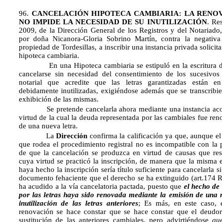
96.
CANCELACIÓN HIPOTECA CAMBIARIA: LA RENOV
NO IMPIDE LA NECESIDAD DE SU INUTILIZACIÓN
. Re
2009, de la Dirección General de los Registros y del Notariado,
por doña Nicanora-Gloria Sobrino Martín, contra la negativa 
propiedad de Tordesillas, a inscribir una instancia privada solici
hipoteca cambiaria.
En una Hipoteca cambiaria se estipuló en la escritura de 
cancelarse sin necesidad del consentimiento de los sucesivos
notarial que acredite que las letras garantizadas están e
debidamente inutilizadas, exigiéndose además que se transcribier
exhibición de las mismas.
Se pretende cancelarla ahora mediante una instancia acom
virtud de la cual la deuda representada por las cambiales fue re
de una nueva letra.
La
Dirección
confirma la calificación ya que, aunque el
que rodea el procedimiento registral no es incompatible con la 
de que la cancelación se produzca en virtud de causas que res
cuya virtud se practicó la inscripción, de manera que la misma e
haya hecho la inscripción sería título suficiente para cancelarla si
documento fehaciente que el derecho se ha extinguido (art.174 R
ha acudido a la vía cancelatoria pactada, puesto que
el hecho de
por las letras haya sido renovada mediante la emisión de una n
inutilización de las letras anteriores
; Es más, en este caso, 
renovación se hace constar que se hace constar que el deudor
sustitución de las anteriores cambiales, pero advirtiéndose
qu