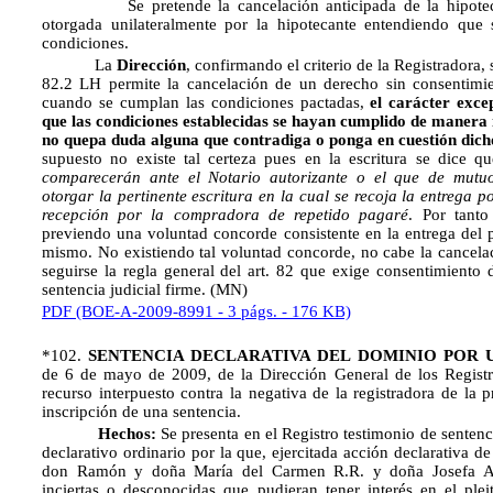
Se pretende la cancelación anticipada de la hipoteca 
otorgada unilateralmente por la hipotecante entendiendo que 
condiciones.
La
Dirección
, confirmando el criterio de la Registradora, 
82.2 LH permite la cancelación de un derecho sin consentimient
cuando se cumplan las condiciones pactadas,
el carácter exce
que las condiciones establecidas se hayan cumplido de manera
no quepa duda alguna que contradiga o ponga en cuestión dic
supuesto no existe tal certeza pues en la escritura se dice q
comparecerán ante el Notario autorizante o el que de mutu
otorgar la pertinente escritura en la cual se recoja la entrega p
recepción por la compradora de repetido pagaré
. Por tanto
previendo una voluntad concorde consistente en la entrega del 
mismo. No existiendo tal voluntad concorde, no cabe la cancelac
seguirse la regla general del art. 82 que exige consentimiento 
sentencia judicial firme. (MN)
PDF (BOE-A-2009-8991 - 3 págs. - 176 KB)
*102.
SENTENCIA DECLARATIVA DEL DOMINIO POR 
de 6 de mayo de 2009, de la Dirección General de los Registr
recurso interpuesto contra la negativa de la registradora de la 
inscripción de una sentencia.
Hechos:
Se presenta en el Registro testimonio de sentenc
declarativo ordinario por la que, ejercitada acción declarativa d
don Ramón y doña María del Carmen R.R. y doña Josefa A.
inciertas o desconocidas que pudieran tener interés en el ple