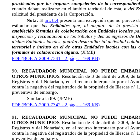
practicados por los órganos competentes de la correspondi
cuando deban realizarse en el ámbito territorial de ésta,
o del E
solicitud del presidente de la Corporación.
Nota:
El
art. 8.4
presenta una excepción que no parece dar
estipular que 
las
Entidades
que, al amparo de lo previsto 
establecido fórmulas de colaboración con Entidades locales
par
inspección y recaudación de los tributos y demás ingresos de D
dichas Entidades locales, podrán desarrollar tal actividad cola
territorial e incluso en el de otras Entidades locales con las
fórmulas de colaboración alguna
.
(JFME)
PDF (BOE-A-2009-7341 - 2 págs. - 169 KB)
90.
RECAUDADOR MUNICIPAL NO PUEDE EMBAR
OTROS MUNICIPIOS.
Resolución de 3 de abril de 2009, de l
Registros y del Notariado, en el recurso interpuesto por el Ay
contra la negativa del registrador de la propiedad de Illescas nº 1
preventiva de embargo.
Similar a la 89. (JFME)
PDF (BOE-A-2009-7342 - 2 págs. - 169 KB)
91.
RECAUDADOR MUNICIPAL NO PUEDE EMBAR
OTROS MUNICIPIOS.
Resolución de 3 de abril de 2009, de l
Registros y del Notariado, en el recurso interpuesto por el Ay
contra la negativa del registrador de la propiedad de Illescas nº 1
preventiva de embargo.