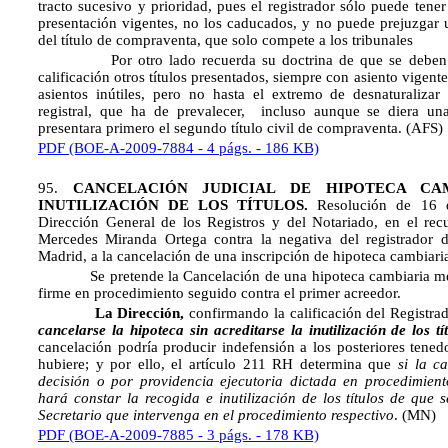
tracto sucesivo y prioridad, pues el registrador sólo puede tener
presentación vigentes, no los caducados, y no puede prejuzgar u
del título de compraventa, que solo compete a los tribunales
Por otro lado recuerda su doctrina de que se deben de
calificación otros títulos presentados, siempre con asiento vigente
asientos inútiles, pero no hasta el extremo de desnaturalizar 
registral, que ha de prevalecer, incluso aunque se diera una
presentara primero el segundo título civil de compraventa. (AFS)
PDF (BOE-A-2009-7884 - 4 págs. - 186 KB)
95.
CANCELACIÓN JUDICIAL DE HIPOTECA CAM
INUTILIZACIÓN DE LOS TÍTULOS.
Resolución de 16 
Dirección General de los Registros y del Notariado, en el rec
Mercedes Miranda Ortega contra la negativa del registrador 
Madrid, a la cancelación de una inscripción de hipoteca cambiari
Se pretende la Cancelación de una hipoteca cambiaria medi
firme en procedimiento seguido contra el primer acreedor.
La Dirección,
confirmando la calificación del Registra
cancelarse la hipoteca sin acreditarse la inutilización de los t
cancelación podría producir indefensión a los posteriores tened
hubiere; y por ello, el artículo 211 RH determina que
si la c
decisión o por providencia ejecutoria dictada en procedimient
hará constar la recogida e inutilización de los títulos de que s
Secretario que intervenga en el procedimiento respectivo
. (MN)
PDF (BOE-A-2009-7885 - 3 págs. - 178 KB)