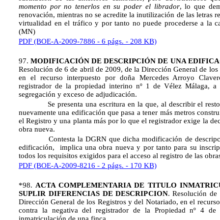
momento por no tenerlos en su poder el librador
, lo que dem
renovación, mientras no se acredite la inutilización de las letras 
virtualidad en el tráfico y por tanto no puede procederse a la c
(MN)
PDF (BOE-A-2009-7886 - 6 págs. - 208 KB)
97.
MODIFICACIÓN DE DESCRIPCIÓN DE UNA EDIFICA
Resolución de 6 de abril de 2009, de la Dirección General de los 
en el recurso interpuesto por doña Mercedes Arroyo Claver
registrador de la propiedad interino nº 1 de Vélez Málaga, a i
segregación y exceso de adjudicación.
Se presenta una escritura en la que, al describir el resto d
nuevamente una edificación que pasa a tener más metros constru
el Registro y una planta más por lo que el registrador exige la d
obra nueva.
Contesta la DGRN que dicha modificación de descripción
edificación, implica una obra nueva y por tanto para su inscri
todos los requisitos exigidos para el acceso al registro de las obr
PDF (BOE-A-2009-8216 - 2 págs. - 170 KB)
*98.
ACTA COMPLEMENTARIA DE TITULO INMATRIC
SUPLIR DIFERENCIAS DE DESCRIPCION
. Resolución de 
Dirección General de los Registros y del Notariado, en el recurso
contra la negativa del registrador de la Propiedad nº 4 de
inmatriculación de una finca.