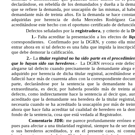
declarándose, en rebeldía de los demandados y dueña a la deman
que se refiere la demanda, por usucapión de las mismas, al hab
demandante más de treinta años. En la demanda se hace constar
adquiridas por herencia de doña Mercedes Rodríguez Garc
acreditándose este hecho con el oportuno certificado de defunció
Defectos señalados por la
registradora
, y criterio de la
D
1.-
Falta acreditar la presentación a los efectos de
liq
correspondientes. Confirmado por la DGRN, y como ella misma
entrar ahora en si tal defecto es una falta que impida la inscripc
que debe demorar la calificación.
2.-
La
titular registral no ha sido parte en el procedimi
que lo hayan sido sus herederos
.- La DGRN revoca este defect
alegarse tal defecto cuando precisamente la demandante alega e
adquirido por herencia de dicha titular registral, acreditándos
falleció hace más de cuarenta años con la correspondiente docum
parte, declarándose por la sentencia que la demandante ha
extraordinaria, es decir, por haberla poseído más de treinta 
defecto, como indirectamente hace la sentencia al decir que, a
acreditado que la demandante sea heredera de la titular registral
necesaria cuando se ha acreditado la usucapión por más de treint
ahora que hace falta acreditar tal cualidad de heredero en la dem
fondo de la sentencia, cosa que está vedada al Registrador.
Comentario JDR:
me parece profundamente erróneo e
pues para afectar a una titularidad registral, siempre ha de ser dem
o sus herederos acreditados, y en el presente caso, ni cons