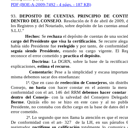
PDF (BOE-A-2009-7492 - 4 págs. - 187 KB)
93.
DEPOSITO DE CUENTAS. PRINCIPIO DE CONT
DENTRO DEL CONSEJO
. Resolución de 8 de abril de 2009, 
los Registros y del Notariado, sobre depósito de las cuentas 
S.L.U."
Hechos:
Se
rechaza
el depósito de cuentas de una soci
cargo del Presidente que visa la certificación
. Se recurre aleg
había sido Presidente fue
reelegido
y por tanto, de conformidad
seguía siendo Presidente,
estando su cargo vigente. El Regi
reconoce el error cometido y
practica el depósito.
Doctrina
: La DGRN, sobre la base de la rectificaci
explicaciones,
estima el recurso
.
Comentario:
Pese a la simplicidad y escasa importanc
misma debemos sacar dos enseñanzas:
1ª. Que en caso de
reelección de Consejeros
, sin distri
Consejo,
no basta
con hacer constar en el asiento la mera 
conformidad con el art. 146 del RRM
debemos hacer constar 
dentro del Consejo
- con la salvedad del Consejero Delega
Borme
. Quizás ello no se hizo en este caso y al no publi
Presidente, no constaba con dicho cargo en la base de datos del r
error cometido.
2ª. Lo segundo que nos llama la atención es que el recu
De
conformidad con el art- 327 de
la LH, en sus párrafos 
registrador
rectifique su calificación
totalmente lo comunica e