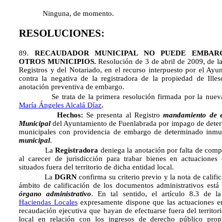
Ninguna, de momento.
RESOLUCIONES:
89.
RECAUDADOR MUNICIPAL NO PUEDE EMBAR
OTROS MUNICIPIOS.
Resolución de 3 de abril de 2009, de l
Registros y del Notariado, en el recurso interpuesto por el Ay
contra la negativa de la registradora de la propiedad de Illes
anotación preventiva de embargo.
Se trata de la primera resolución firmada por la nueva 
María Ángeles Alcalá Díaz
.
Hechos:
Se presenta al Registro
mandamiento de 
Municipal
del Ayuntamiento de Fuenlabrada por impago de deter
municipales con providencia de embargo de determinado inm
municipal
.
La
Registradora
deniega la anotación por falta de comp
al carecer de jurisdicción para trabar bienes en actuaciones
situados fuera del territorio de dicha entidad local.
La
DGRN
confirma su criterio previo y la nota de califi
ámbito de calificación de los documentos administrativos está
órgano administrativo
. En tal sentido, el artículo 8.3 de 
Haciendas Locales
expresamente dispone que las actuaciones e
recaudación ejecutiva que hayan de efectuarse fuera del territori
local en relación con los ingresos de derecho público pro