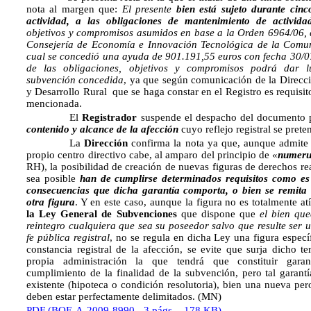
nota al margen que:
El presente
bien está sujeto durante cinc
actividad, a las obligaciones de mantenimiento de activida
objetivos y compromisos asumidos en base a
la Orden 6964/06, 
Consejería de Economía e Innovación Tecnológica de la Comu
cual se concedió una ayuda de 901.191,55 euros con fecha 30/0
de las obligaciones, objetivos y compromisos podrá dar l
subvención concedida
, ya que según comunicación de la Direcci
y Desarrollo Rural que se haga constar en el Registro es requisit
mencionada.
El
Registrador
suspende el despacho del documento
contenido y alcance de la afección
cuyo reflejo registral se prete
La
Dirección
confirma la nota ya que, aunque admite 
propio centro directivo cabe, al amparo del principio de «
numeru
RH), la posibilidad de creación de nuevas figuras de derechos re
sea posible
han de cumplirse determinados requisitos como es 
consecuencias que dicha garantía comporta, o bien se remita a
otra figura
. Y en este caso, aunque la figura no es totalmente at
la Ley General de Subvenciones
que dispone que
el bien qu
reintegro cualquiera que sea su poseedor salvo que resulte ser u
fe pública registral
, no se regula en dicha Ley una figura especí
constancia registral de la afección, se evite que surja dicho te
propia administración la que tendrá que constituir garan
cumplimiento de la finalidad de la subvención, pero tal garant
existente (hipoteca o condición resolutoria), bien una nueva pero
deben estar perfectamente delimitados. (MN)
PDF (BOE-A-2009-8990 - 3 págs. - 178 KB)