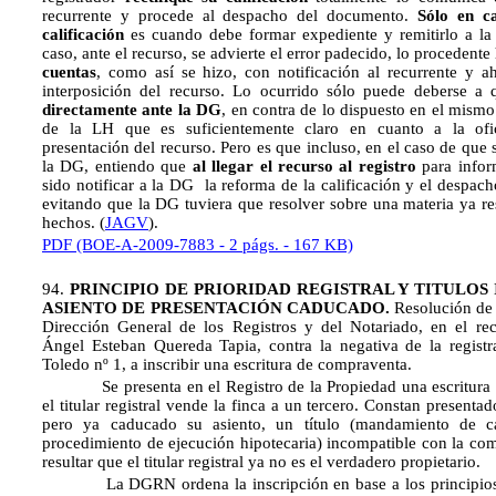
recurrente y procede al despacho del documento.
Sólo en c
calificación
es cuando debe formar expediente y remitirlo a l
caso, ante el recurso, se advierte el error padecido, lo procedent
cuentas
, como así se hizo, con notificación al recurrente y ah
interposición del recurso. Lo ocurrido sólo puede deberse a 
directamente ante
la DG
, en contra de lo dispuesto en el mismo
de la LH
que es suficientemente claro en cuanto a la ofi
presentación del recurso. Pero es que incluso, en el caso de que 
la DG
, entiendo que
al llegar el recurso al registro
para infor
sido notificar a la DG la reforma de la calificación y el despach
evitando que la DG tuviera que resolver sobre una materia ya res
hechos. (
JAGV
).
PDF (BOE-A-2009-7883 - 2 págs. - 167 KB)
94.
PRINCIPIO DE PRIORIDAD REGISTRAL Y TITULOS
ASIENTO DE PRESENTACIÓN CADUCADO.
Resolución de 
Dirección General de los Registros y del Notariado, en el re
Ángel Esteban Quereda Tapia, contra la negativa de la regist
Toledo nº 1, a inscribir una escritura de compraventa.
Se presenta en el Registro de la Propiedad una escritura 
el titular registral vende la finca a un tercero. Constan presenta
pero ya caducado su asiento, un título (mandamiento de c
procedimiento de ejecución hipotecaria) incompatible con la co
resultar que el titular registral ya no es el verdadero propietario.
La DGRN ordena la inscripción en base a los principios de