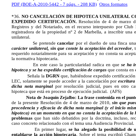
PDF (BOE-A-2010-5442 - 7 págs. - 208 KB)
Otros formatos
*36.
NO CANCELACIÓN DE HIPOTECA UNILATERAL C
EXPEDIDO CERTIFICACIÓN.
Resolución de 4 de marzo de
Registros y del Notariado, en el recurso interpuesto por Club I
registradora de la propiedad nº 2 de Marbella, a inscribir una 
unilateral.
Se pretende
cancelar
por el dueño de una finca un
carácter unilateral, sin que conste la aceptación del acreedor
, 
requerido notarialmente para su aceptación y no consta su acep
la normativa hipotecaria.
En este caso la particularidad radica en que
se ha i
hipoteca y se ha expedido certificación de cargas
que consta en e
Señala la
DGRN
que, habiéndose expedido certificación 
LEC, solamente se puede acceder a la cancelación por
escritur
dicha nota marginal
por resolución judicial, pues en otro ca
hipoteca que está en proceso de ejecución judicial. (AFS)
Nota de Joaquín Zejalbo: La frase contenida en el punto
de la presente Resolución de 4 de marzo de 2010, 
sin que pued
procedencia y eficacia de dicha nota marginal (y el inicio mis
hipoteca) en un momento en que no consta la aceptación de la 
problemas
que han sido debatidos por la doctrina, incluso, r
caso concreto relacionado con el tema una Audiencia Provincial.
En primer lugar,
se ha alegado la posibilidad de 
entablarse la acción hipotecaria
. Sobre el tema escribió Cham