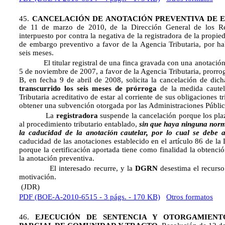
45.
CANCELACIÓN DE ANOTACIÓN PREVENTIVA DE 
de 11 de marzo de 2010, de la Dirección General de los Reg
interpuesto por contra la negativa de la registradora de la propi
de embargo preventivo a favor de la Agencia Tributaria, por ha
seis meses.
El titular registral de una finca gravada con una anotación 
5 de noviembre de 2007, a favor de la Agencia Tributaria, prorro
B, en fecha 9 de abril de 2008, solicita la cancelación de dic
transcurrido los seis meses de prórroga
de la medida cautela
Tributaria acreditativo de estar al corriente de sus obligaciones t
obtener una subvención otorgada por las Administraciones Públic
La
registradora
suspende la cancelación porque los plazo
al procedimiento tributario entablado,
sin que haya ninguna norma
la caducidad de la anotación cautelar, por lo cual se debe 
caducidad de las anotaciones establecido en el artículo 86 de la
porque la certificación aportada tiene como finalidad la obtenci
la anotación preventiva.
El interesado recurre, y la
DGRN
desestima el recurs
motivación.
(JDR)
PDF (BOE-A-2010-6515 - 3 págs. - 170 KB)
Otros formatos
46.
EJECUCIÓN DE SENTENCIA Y OTORGAMIENT