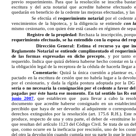
previo requerimiento. Para que la resolución se inscriba bastar
escritura y del acta notarial que acredite haberse efectuado 
quedarán en beneficio de la cedente las mejoras efectuadas, y las
Se efectúa el
requerimiento notarial
por el cedente 
vencimientos de la hipoteca, y la diligencia se entiende
con l
mismo cesionario, con quien éste está casado en régimen de separ
Registro de la propiedad
: Rechaza la inscripción, porque
requerimiento efectuado, se ha entendido con la esposa del req
Dirección General: Estima el recurso ya que in
Reglamento Notarial se entiende cumplimentado el requerimie
de las formas expresadas en dicho precepto
, y por tanto e
requerido. Indica que quizá debiera haberse hecho constar en la d
la obligación legal de la receptora de la cédula de hacerla llegar 
Comentario
: Quizá la única cuestión a plantear es,
pactado en la escritura de cesión que no habría lugar a la devolu
por el cesionario, y dada la rígida postura adoptada por la D
sería o no necesaria la consignación por el cedente a favor de
pagadas por éste hasta ese momento. En tal sentido las Rs e
junio 2007
, que establecen que para llevar a cabo la reso
documento que acredite haberse consignado en un establecimie
percibido que haya de ser devuelto al adquirente o corresponda, 
derechos extinguidos por la resolución (art. 175.6 R.H.). Este re
produce, respecto de una y otra parte, el deber de «restituirse l
que resultan del artículo 1123 del Código Civil. Se trata de un d
que, como ocurre en la ineficacia por rescisión, uno de los contr
del otro la devolución cuando cumpla por su parte lo que le incumb