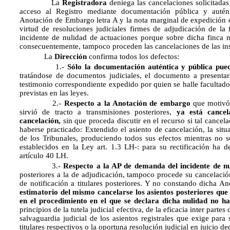
La
Registradora
deniega las cancelaciones solicitadas
acceso al Registro mediante documentación pública y autén
Anotación de Embargo letra A y la nota marginal de expedición d
virtud de resoluciones judiciales firmes de adjudicación de l
incidente de nulidad de actuaciones porque sobre dicha finca n
consecuentemente, tampoco proceden las cancelaciones de las insc
La
Dirección
confirma todos los defectos:
1.-
Sólo la documentación auténtica y pública pued
tratándose de documentos judiciales, el documento a presenta
testimonio correspondiente expedido por quien se halle facultado
previstas en las leyes.
2.-
Respecto a
la Anotación de embargo
que motivó 
sirvió de tracto a transmisiones posteriores,
ya está cance
cancelación,
sin que proceda discutir en el recurso si tal cancel
haberse practicado: Extendido el asiento de cancelación, la situ
de los Tribunales, produciendo todos sus efectos mientras no s
establecidos en la Ley art. 1.3 LH-: para su rectificación ha 
artículo 40 LH.
3.-
Respecto a
la AP de demanda del incidente de n
posteriores a la de adjudicación, tampoco procede su cancelaci
de notificación a titulares posteriores. Y no constando dicha A
estimatorio del mismo cancelarse los asientos posteriores que 
en el procedimiento en el que se declara dicha nulidad no han
principios de la tutela judicial efectiva, de la eficacia inter partes
salvaguardia judicial de los asientos registrales que exige para 
titulares respectivos o la oportuna resolución judicial en juicio d