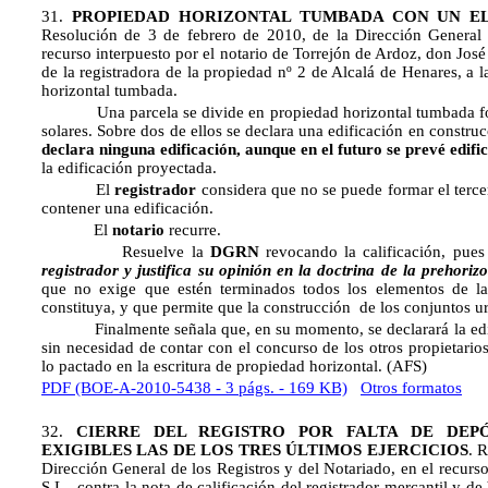
31.
PROPIEDAD HORIZONTAL TUMBADA CON UN E
Resolución de 3 de febrero de 2010, de la Dirección General 
recurso interpuesto por el notario de Torrejón de Ardoz, don José
de la registradora de la propiedad nº 2 de Alcalá de Henares, a l
horizontal tumbada.
Una parcela se divide en propiedad horizontal tumbada formá
solares. Sobre dos de ellos se declara una edificación en constr
declara ninguna edificación, aunque en el futuro se prevé edifi
la edificación proyectada.
El
registrador
considera que no se puede formar el terce
contener una edificación.
El
notario
recurre.
Resuelve la
DGRN
revocando la calificación, pue
registrador y justifica su opinión en la doctrina de la prehoriz
que no exige que estén terminados todos los elementos de la
constituya, y que permite que la construcción de los conjuntos ur
Finalmente señala que, en su momento, se declarará la edific
sin necesidad de contar con el concurso de los otros propietario
lo pactado en la escritura de propiedad horizontal. (AFS)
PDF (BOE-A-2010-5438 - 3 págs. - 169 KB)
Otros formatos
32.
CIERRE DEL REGISTRO POR FALTA DE DEP
EXIGIBLES LAS DE LOS TRES ÚLTIMOS EJERCICIOS
. 
Dirección General de los Registros y del Notariado, en el recurs
S.L., contra la nota de calificación del registrador mercantil y d