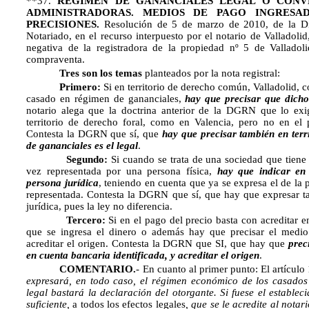
**37.
RÉGIMEN DE GANANCIALES LEGAL O CONVE
ADMINISTRADORAS. MEDIOS DE PAGO INGRESA
PRECISIONES.
Resolución de 5 de marzo de 2010, de la Dir
Notariado, en el recurso interpuesto por el notario de Valladoli
negativa de la registradora de la propiedad nº 5 de Valladoli
compraventa.
Tres son los temas
planteados por la nota registral:
Primero:
Si en territorio de derecho común, Valladolid,
casado en régimen de gananciales,
hay que precisar que dicho
notario alega que la doctrina anterior de la DGRN que lo exi
territorio de derecho foral, como en Valencia, pero no en el p
Contesta la DGRN que sí, que
hay que precisar también en ter
de gananciales es el legal
.
Segundo:
Si cuando se trata de una sociedad que tien
vez representada por una persona física,
hay que indicar en 
persona jurídica
, teniendo en cuenta que ya se expresa el de la 
representada. Contesta
la DGRN
que sí, que hay que expresar t
jurídica, pues la ley no diferencia.
Tercero:
Si en el pago del precio basta con acreditar en
que se ingresa el dinero o además hay que precisar el medio 
acreditar el origen. Contesta la DGRN que SI, que hay que
prec
en cuenta bancaria identificada, y acreditar el origen
.
COMENTARIO.
- En cuanto al primer punto: El artículo
expresará, en todo caso, el régimen económico de los casados 
legal bastará la declaración del otorgante. Si fuese el establec
suficiente,
a todos los efectos legales
, que se le acredite al nota