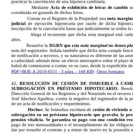
practicar la cancelación de una hipoteca cambiaria.
Mediante
Acta de exhibición de letras de cambio
se
constituida en garantía de dichas letras.
Consta en el Registro de la Propiedad una
nota margina
judicial
de ejecución hipotecaria por razón de dicha hipoteca
inscripción de la cancelación hasta que judicialmente se orden la
Alega el recurrente que dicha nota marginal está caduca
años.
Resuelve la
DGRN
que
esta nota marginal no tienen pl
nota del registrador. Señala también que dicha nota cumple funci
de notificación a terceros, y su naturaleza es diferente de las an
a caducidad; además tiene un efecto interruptivo sobre el plazo d
habrá de comenzarse a contar, en su caso, desde la expedición d
PDF (BOE-A-2010-6511 - 3 págs. - 168 KB)
Otros formatos
42
.
RESOLUCIÓN DE CESIÓN DE INMUEBLE A CAMB
SUBROGACIÓN EN PRÉSTAMO HIPOTECARIO.
Resol
Dirección General de los Registros y del Notariado en el recurso 
José Sánchez Aguilera, contra la negativa del registrador de la p
de un acta de notificación y requerimiento.
Hechos
: Se formaliza escritura de
cesión de vivienda a
subrogación en un préstamo hipotecario que gravaba la pro
pensión vitalicia. Se garantiza su pago con una condición res
pago de tres mensualidades o el incumplimiento de las obligacio
dar por resuelto el contrato y a entrar de nuevo en la posesión 