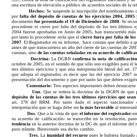
una escritura de elevación a público de acuerdos sociales de la re
Hechos:
Se suspende la inscripción del nombramiento de
por
falta del depósito de cuentas de los ejercicios 2004, 2005
documento
fue presentado el 19 de Diciembre de 2008
. Se recu
procedente el cierre por falta del depósito de los tres últimos 
2004 fueron aprobadas en Junio de 2005, han transcurrido más 
por tanto lo procedente sería que el
cierre fuera por falta de los
2007
. El Registrador en su informe, hace constar que debido a q
antes de que transcurriera un año del cierre de las cuentas de 2007
cuentas, sino
de las cuentas señaladas en su acuerdo de califica
Doctrina:
La DGRN
confirma la nota de calificación
octubre de 2005, en el sentido de que sólo son exigibles para el l
tres últimos ejercicios y que una interpretación literal del art.
que adopta el registrador, es decir que las del ejercicio 2007 
presentación del documento y que por tanto las que deben exigirse
Comentario:
Tres aspectos importantes deben destacarse 
Uno
. Que se reitera la doctrina de la DGRN de que 
depósito de las cuentas de los tres últimos ejercicios que sean 
art. 378 del RRM. Por tanto dado el aspecto sancionador qu
interpretación que se haga debe ser
la más favorable
al interesad
Dos.
Que a la vista de que
el informe del registrador
-e
su acuerdo de calificación- se transcribe en la resolución, p
tendencia
en la anterior doctrina de la DG de que el informe del r
puro trámite. Bienvenido sea dicho cambio.
Tres.
La
inanidad del recurso
pues le hubiera bastado a