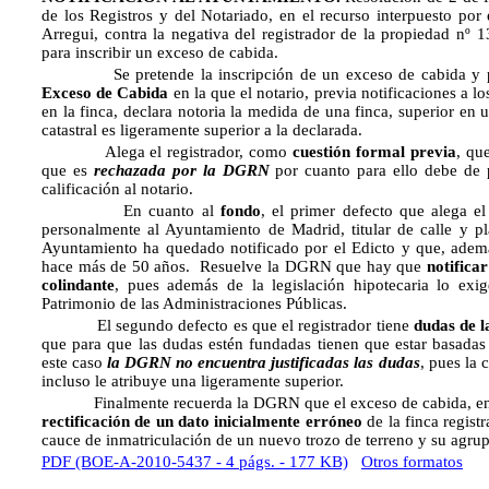
de los Registros y del Notariado, en el recurso interpuesto po
Arregui, contra la negativa del registrador de la propiedad nº 1
para inscribir un exceso de cabida.
Se pretende la inscripción de un exceso de cabida y par
Exceso de Cabida
en la que el notario, previa notificaciones a l
en la finca, declara notoria la medida de una finca, superior en
catastral es ligeramente superior a la declarada.
Alega el registrador, como
cuestión formal previa
, qu
que es
rechazada por
la DGRN
por cuanto para ello debe de p
calificación al notario.
En cuanto al
fondo
, el primer defecto que alega e
personalmente al Ayuntamiento de Madrid, titular de calle y pl
Ayuntamiento ha quedado notificado por el Edicto y que, además
hace más de 50 años. Resuelve la DGRN que hay que
notifica
colindante
, pues además de la legislación hipotecaria lo exi
Patrimonio de las Administraciones Públicas.
El segundo defecto es que el registrador tiene
dudas de l
que para que las dudas estén fundadas tienen que estar basadas 
este caso
la DGRN no encuentra justificadas las dudas
, pues la 
incluso le atribuye una ligeramente superior.
Finalmente recuerda la DGRN que el exceso de cabida, en sen
rectificación de un dato inicialmente erróneo
de la finca registr
cauce de inmatriculación de un nuevo trozo de terreno y su agrupa
PDF (BOE-A-2010-5437 - 4 págs. - 177 KB)
Otros formatos