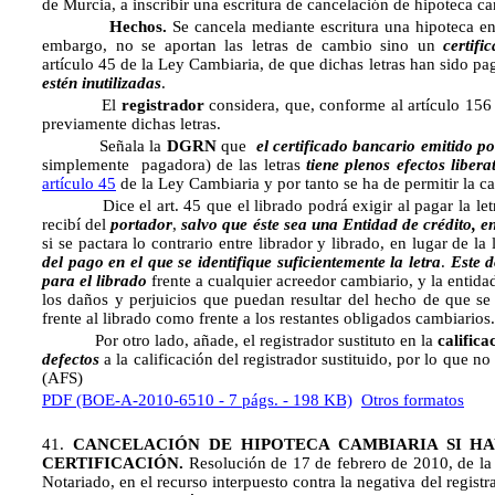
de Murcia, a inscribir una escritura de cancelación de hipoteca c
Hechos.
Se cancela mediante escritura una hipoteca en 
embargo, no se aportan las letras de cambio sino un
certifi
artículo 45 de la Ley Cambiaria, de que dichas letras han sido pa
estén inutilizadas
.
El
registrador
considera, que, conforme al artículo 156
previamente dichas letras.
Señala la
DGRN
que
el certificado bancario emitido p
simplemente pagadora) de las letras
tiene plenos efectos libera
artículo 45
de la Ley Cambiaria y por tanto se ha de permitir la c
Dice el art. 45 que el librado podrá exigir al pagar la letr
recibí del
portador
,
salvo que éste sea una Entidad de crédito, e
si se pactara lo contrario entre librador y librado, en lugar de la 
del pago en el que se identifique suficientemente la letra
.
Este d
para el librado
frente a cualquier acreedor cambiario, y la entida
los daños y perjuicios que puedan resultar del hecho de que se v
frente al librado como frente a los restantes obligados cambiarios.
Por otro lado, añade, el registrador sustituto en la
califica
defectos
a la calificación del registrador sustituido, por lo que no
(AFS)
PDF (BOE-A-2010-6510 - 7 págs. - 198 KB)
Otros formatos
41.
CANCELACIÓN
DE HIPOTECA CAMBIARIA SI H
CERTIFICACIÓN.
Resolución de 17 de febrero de 2010, de la 
Notariado, en el recurso interpuesto contra la negativa del registr