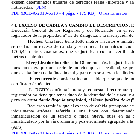
existen determinados titulares de derechos reales (hipoteca y 
notificados.
(
JLN
)
PDF (BOE-A-2010-6513 - 4 págs. - 179 KB)
Otros formatos
44.
EXCESO DE CABIDA Y CAMBIO DE DESCRIPCIÓN.
Re
Dirección General de los Registros y del Notariado, en el rec
registrador de la propiedad nº 13 de Zaragoza, a la inscripción d
Hechos:
Una finca tiene 1680 metros inscritos e inmatr
se declara un exceso de cabida y se solicita la inmatriculació
1766,44 metros cuadrados, que se justifican con un certifica
metros cuadrados.
El
registrador
inscribe solo 18 metros más, los justificado
pues considera por una serie de indicios que, en realidad, se pr
que estaba fuera de la finca inicial y para ello se alteran los linder
El
recurrente
considera incontestable que se puede in
certificado de técnico.
La
DGRN
confirma la nota y contesta al recurrente que
registrador no tiene que tener duda de la identidad de la finca, 
pero no hasta donde llega la propiedad, el límite jurídico de la f
Recuerda también que el exceso de cabida presupone estrict
inicialmente errónea, referida a una finca con determin
inmatriculación de un terreno o finca nueva, pues en tal 
inmatriculado por la vía ordinaria y posteriormente agrupado a la 
(AFS)
PDF (BOE-A-2010-6514 - 4 págs. - 175 KB)
Otros formatos