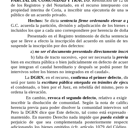
PARCIAL DE COMUNIDAD Y TRACTO
. Resolución de 12 d
de los Registros y del Notariado, en el recurso interpuesto con
propiedad interina de Coria, a inscribir una ejecutoria de una 
público de un acuerdo privado.
Hechos:
Se dicta
sentencia firme ordenando elevar a
G.C. acuerda la partición, división y adjudicación de los bienes
incluidos los que a cada uno correspondiere por herencia de doñ
Presentado en el Registro testimonio de dicha sentencia e
que se lleve a efecto la inscripción del acuerdo en unión de te
suspende la inscripción por dos defectos:
a)
no ser el documento presentado directamente inscri
b) falta de tracto sucesivo, «por ser necesaria la
previa
bien en escritura pública o bien judicialmente en defecto de acue
que integran el caudal hereditario y después se podrá poner 
intervivos sobre los bienes no integrados en el caudal».
La
DGRN
, en el recurso,
confirma el primer defecto
, di
será por tanto la
escritura pública otorgada en trámites de ejec
el condenado, o bien por el Juez, en rebeldía del mismo, pero n
ordena la elevación.
En cambio,
revoca el segundo defecto
, relativo a exigi
inscribir la disolución de comunidad. Según la nota de calific
herencia previa para poder disolver la comunidad intervivos sob
Pero la DGRN dice que Este defecto, tal como está expresado e
mantenido. En nuestro Derecho nada impide que
pueda existir 
perjuicio de que sea complementada posteriormente respect
adicionando los bienes omitidos (cfr. artículo 1079 del Código