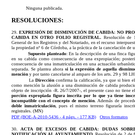
Ninguna publicada.
RESOLUCIONES:
29.
EXPRESIÓN DE DISMINUCIÓN DE CABIDA: NO PRO
CABIDA EN OTRO FOLIO REGISTRAL.
Resolución de 
General de los Registros y del Notariado, en el recurso interpuest
la propiedad nº 6 de Córdoba, a la práctica de la cancelación de
Supuesto planteado
: En la descripción de una finca fi
en su cabida como consecuencia de una expropiación; poster
consecuencia de una inmatriculación en una actuación urbanística
separada. Se plantea ahora
si la expresión de aquella dismin
mención
y por tanto cancelarse al amparo de los arts. 29 y 98 LH
La
Dirección
confirma la calificación, ya que si bien 
como mención la alusión a una disminución de cabida produci
objeto de inscripción -R. 26/7/2007-, el presente caso no tiene
porción expropiada figura inscrita por lo que ya tiene inscr
incompatible con el concepto de mención
. Además de procede
doble inmatriculación
, pues el mismo terreno figuraría insc
registrales. (MN)
PDF (BOE-A-2010-5436 - 4 págs. - 177 KB)
Otros formatos
30.
ACTA DE EXCESOS DE CABIDA: DUDAS SOB
NOTIFICACIÓN AL AYUNTAMIENTO.
Resolución de 2 de f