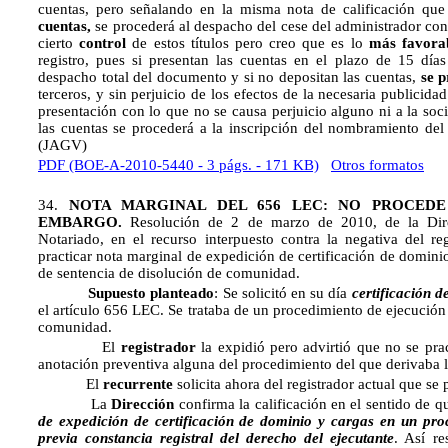
cuentas, pero señalando en la misma nota de calificación qu
cuentas,
se procederá al despacho del cese del administrador con
cierto
control
de estos títulos pero creo que es lo
más favora
registro, pues si presentan las cuentas en el plazo de 15 días
despacho total del documento y si no depositan las cuentas,
se p
terceros, y sin perjuicio de los efectos de la necesaria publicid
presentación con lo que no se causa perjuicio alguno ni a la soc
las cuentas se procederá a la inscripción del nombramiento del
(JAGV)
PDF (BOE-A-2010-5440 - 3 págs. - 171 KB)
Otros formatos
34.
NOTA MARGINAL DEL 656 LEC: NO PROCEDE
EMBARGO.
Resolución de 2 de marzo de 2010, de la Dire
Notariado, en el recurso interpuesto contra la negativa del re
practicar nota marginal de expedición de certificación de domini
de sentencia de disolución de comunidad.
Supuesto planteado
: Se solicitó en su día
certificación 
el artículo 656 LEC. Se trataba de un procedimiento de ejecución 
comunidad.
El
registrador
la expidió pero advirtió que no se pra
anotación preventiva alguna del procedimiento del que derivaba l
El
recurrente
solicita ahora del registrador actual que se
La
Dirección
confirma la calificación en el sentido de 
de expedición de certificación de dominio y cargas en un pro
previa constancia registral del derecho del ejecutante
. Así r