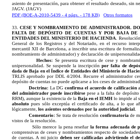
asiento de presentación, para obtener el resultado deseado, sin n
JAGV. (JAGV)
PDF (BOE-A-2010-5439 - 4 págs. - 178 KB)
Otros formatos
33.
CESE Y NOMBRAMIENTO DE ADMINISTRADOR. DO
FALTA DE DEPÓSITO DE CUENTAS Y POR BAJA D
ENTIDADES DEL MINISTERIO DE HACIENDA
. Resolució
General de los Registros y del Notariado, en el recurso interp
mercantil XII de Barcelona, a inscribir una escritura de formali
nombramiento de administrador) y declaración de unipersonalida
Hechos:
Se presenta escritura de cese y nombrami
unipersonalidad. Se suspende la inscripción
por falta de depós
dada de Baja en el Índice de Entidades del Ministerio de Haci
TRLIS aprobado por DDL 4/2004. Recurre el administrador cesa
depósito de cuentas no puede aplicarse a los ceses de administrad
Doctrina:
La DG
confirma el acuerdo de calificación
a
del administrador puede inscribirse
pese a la falta de depósito
RRM), aunque la existencia de
la
Baja
en el IEMH
lo impide al 
absoluto
pues sólo exceptúa el certificado de alta, a lo que 
lógicamente,
los asientos ordenados por la autoridad judicial
.
Comentario:
Se trata de resolución
confirmatoria
de mu
vistos de la resolución.
Sólo merece la pena reseñar
la forma adecuada de 
comprensivas de ceses y nombramientos respecto de sociedades c
de cuentas. A mi juicio
deben ser calificadas advirtiendo el de