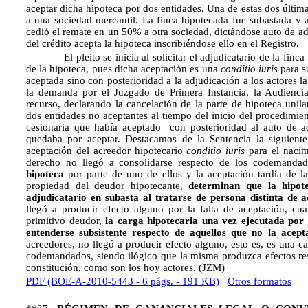
aceptar dicha hipoteca por dos entidades. Una de estas dos última
a una sociedad mercantil. La finca hipotecada fue subastada y 
cedió el remate en un 50% a otra sociedad, dictándose auto de ad
del crédito acepta la hipoteca inscribiéndose ello en el Registro.
El pleito se inicia al solicitar el adjudicatario de la finca y
de la hipoteca, pues dicha aceptación es una
conditio iuris
para s
aceptada sino con posterioridad a la adjudicación a los actores 
la demanda por el Juzgado de Primera Instancia, la Audiencia 
recurso, declarando la cancelación de la parte de hipoteca unilat
dos entidades no aceptantes al tiempo del inicio del procedimi
cesionaria que había aceptado con posterioridad al auto de a
quedaba por aceptar. Destacamos de la Sentencia la siguiente
aceptación del acreedor hipotecario
conditio iuris
para el nacim
derecho no llegó a consolidarse respecto de los codemanda
hipoteca
por parte de uno de ellos y la aceptación tardía de 
propiedad del deudor hipotecante,
determinan que la hipot
adjudicatario en subasta al tratarse de persona distinta de a
llegó a producir efecto alguno por la falta de aceptación, cu
primitivo deudor,
la carga hipotecaria una vez ejecutada por 
entenderse subsistente respecto de aquellos que no la acept
acreedores, no llegó a producir efecto alguno, esto es, es una c
codemandados, siendo ilógico que la misma produzca efectos res
constitución, como son los hoy actores. (JZM)
PDF (BOE-A-2010-5443 - 6 págs. - 191 KB)
Otros formatos