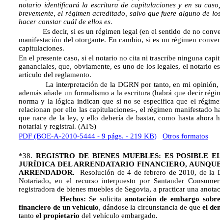
notario identificará la escritura de capitulaciones y en su caso,
brevemente, el régimen acreditado, salvo que fuere alguno de los
hacer constar cuál de ellos es.
Es decir, si es un régimen legal (en el sentido de no convenci
manifestación del otorgante. En cambio, si es un régimen convenc
capitulaciones.
En el presente caso, si el notario no cita ni trascribe ninguna cap
gananciales, que, obviamente, es uno de los legales, el notario 
artículo del reglamento.
La interpretación de la DGRN por tanto, en mi opinión, car
además añade un formalismo a la escritura (habrá que decir régim
norma y la lógica indican que si no se especifica que el régim
relacionan por ello las capitulaciones-, el régimen manifestado ha
que nace de la ley, y ello debería de bastar, como hasta ahora
notarial y registral. (AFS)
PDF (BOE-A-2010-5444 - 9 págs. - 219 KB)
Otros formatos
*38.
REGISTRO DE BIENES MUEBLES: ES POSIBLE 
JURÍDICA DEL ARRENDATARIO FINANCIERO, AUNQU
ARRENDADOR.
Resolución de 4 de febrero de 2010, de la D
Notariado, en el recurso interpuesto por Santander Consumer 
registradora de bienes muebles de Segovia, a practicar una anot
Hechos:
Se solicita
anotación de embargo sobre 
financiero de un vehículo
, dándose la circunstancia de que
el de
tanto
el propietario
del vehículo embargado.