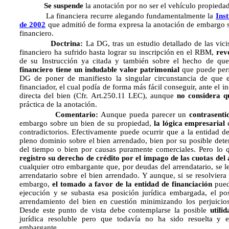
Se suspende
la anotación por no ser el vehículo propied
La financiera recurre alegando fundamentalmente la
Ins
de 2002
que admitió de forma expresa la anotación de embargo sob
financiero.
Doctrina:
La DG, tras un estudio detallado de las vici
financiero ha sufrido hasta lograr su inscripción en el RBM,
rev
de su Instrucción ya citada y también sobre el hecho de qu
financiero tiene un indudable valor patrimonial
que puede perf
DG de poner de manifiesto la singular circunstancia de que
financiador, el cual podía de forma más fácil conseguir, ante el i
directa del bien (Cfr. Art.250.11 LEC), aunque
no considera qu
práctica de la anotación.
Comentario:
Aunque pueda parecer un
contrasenti
embargo sobre un bien de su propiedad,
la lógica empresarial
e
contradictorios. Efectivamente puede ocurrir que a la entidad de
pleno dominio sobre el bien arrendado, bien por su posible deter
del tiempo o bien por causas puramente comerciales. Pero lo q
registro su derecho de crédito por el impago de las cuotas de
cualquier otro embargante que, por deudas del arrendatario, se l
arrendatario sobre el bien arrendado. Y aunque, si se resolviera 
embargo,
el tomado a favor de la entidad de financiación
puede
ejecución y se subasta esa posición jurídica embargada, el p
arrendamiento del bien en cuestión minimizando los perjuicio
Desde este punto de vista debe contemplarse la posible
utili
jurídica resoluble pero que todavía no ha sido resuelta y 
embargante.