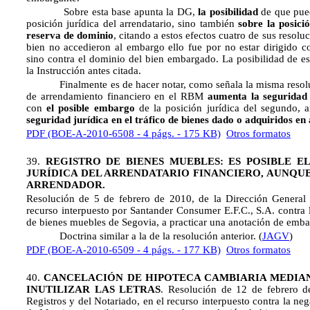
Sobre esta base apunta la DG,
la posibilidad
de que pued
posición jurídica del arrendatario, sino también
sobre la posici
reserva de dominio
, citando a estos efectos cuatro de sus resolu
bien no accedieron al embargo ello fue por no estar dirigido co
sino contra el dominio del bien embargado. La posibilidad de 
la Instrucción antes citada.
Finalmente es de hacer notar, como señala la misma resolució
de arrendamiento financiero en el RBM
aumenta la seguridad 
con
el posible embargo
de la posición jurídica del segundo, 
seguridad jurídica en el tráfico de bienes dado o adquiridos e
PDF (BOE-A-2010-6508 - 4 págs. - 175 KB)
Otros formatos
39.
REGISTRO DE BIENES MUEBLES: ES POSIBLE 
JURÍDICA DEL ARRENDATARIO FINANCIERO, AUNQU
ARRENDADOR.
Resolución de 5 de febrero de 2010, de la Dirección General 
recurso interpuesto por Santander Consumer E.F.C., S.A. contra l
de bienes muebles de Segovia, a practicar una anotación de emba
Doctrina similar a la de la resolución anterior. (
JAGV
)
PDF (BOE-A-2010-6509 - 4 págs. - 177 KB)
Otros formatos
40.
CANCELACIÓN DE HIPOTECA CAMBIARIA MEDIAN
INUTILIZAR LAS LETRAS
. Resolución de 12 de febrero d
Registros y del Notariado, en el recurso interpuesto contra la neg