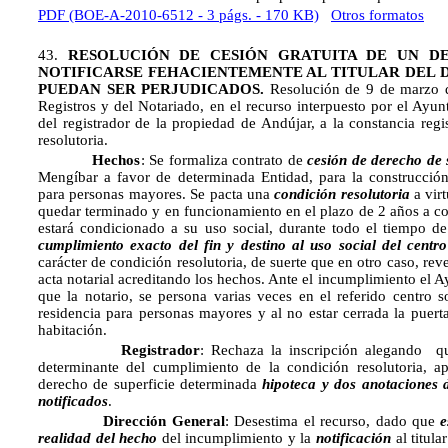
PDF (BOE-A-2010-6512 - 3 págs. - 170 KB)
Otros formatos
43.
RESOLUCIÓN DE CESIÓN GRATUITA DE UN DE
NOTIFICARSE FEHACIENTEMENTE AL TITULAR DEL 
PUEDAN SER PERJUDICADOS.
Resolución de 9 de marzo d
Registros y del Notariado, en el recurso interpuesto por el Ayu
del registrador de la propiedad de Andújar, a la constancia reg
resolutoria.
Hechos
: Se formaliza contrato de
cesión de derecho de 
Mengíbar a favor de determinada Entidad, para la construcción
para personas mayores. Se pacta una
condición resolutoria
a virt
quedar terminado y en funcionamiento en el plazo de 2 años a con
estará condicionado a su uso social, durante todo el tiempo de
cumplimiento exacto del fin y destino al uso social del centr
carácter de condición resolutoria, de suerte que en otro caso, rever
acta notarial acreditando los hechos. Ante el incumplimiento el
que la notario, se persona varias veces en el referido centro 
residencia para personas mayores y al no estar cerrada la puer
habitación.
Registrador
: Rechaza la inscripción alegando 
determinante del cumplimiento de la condición resolutoria, ap
derecho de superficie determinada
hipoteca y dos anotaciones 
notificados
.
Dirección General
: Desestima el recurso, dado que
e
realidad del hecho
del incumplimiento y la
notificación
al titula