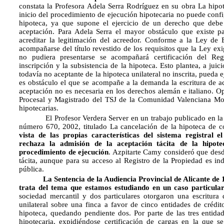
constata la Profesora Adela Serra Rodríguez en su obra La hipote
inicio del procedimiento de ejecución hipotecaria no puede confi
hipoteca, ya que supone el ejercicio de un derecho que debe
aceptación. Para Adela Serra el mayor obstáculo que existe par
acreditar la legitimación del acreedor. Conforme a la Ley de
acompañarse del título revestido de los requisitos que la Ley exi
no pudiera presentarse se acompañará certificación del Reg
inscripción y la subsistencia de la hipoteca. Esto plantea, a juici
todavía no aceptante de la hipoteca unilateral no inscrita, pueda 
es obstáculo el que se acompañe a la demanda la escritura de a
aceptación no es necesaria en los derechos alemán e italiano. O
Procesal y Magistrado del TSJ de la Comunidad Valenciana Mon
hipotecarias.
El Profesor Verdera Server en un trabajo publicado en la Re
número 670, 2002, titulado La cancelación de la hipoteca de co
vista de las propias características del sistema registral 
rechaza la admisión de la aceptación tácita de la hipotec
procedimiento de ejecución
. Azpitarte Camy consideró que desde
tácita, aunque para su acceso al Registro de la Propiedad es ind
pública.
La Sentencia de la Audiencia Provincial
de Alicante de 
trata del tema que estamos estudiando
en un caso particula
sociedad mercantil y dos particulares otorgaron una escritur
unilateral sobre una finca a favor de cinco entidades de crédit
hipoteca, quedando pendiente dos. Por parte de las tres entida
hipotecaria, expidiéndose certificación de cargas en la que 