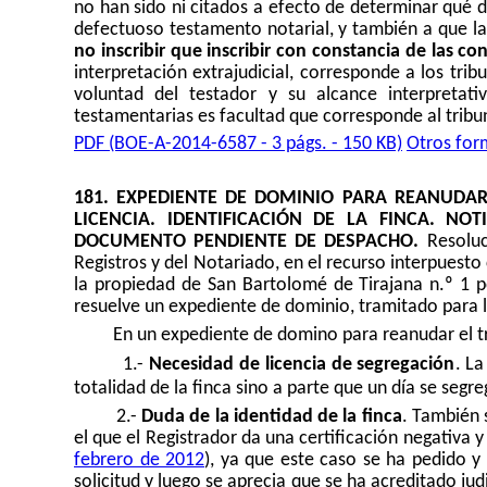
no han sido ni citados a efecto de determinar qué 
defectuoso testamento notarial, y también a que l
no inscribir que inscribir con constancia de las c
interpretación extrajudicial, corresponde a los tribu
voluntad del testador y su alcance interpretativ
testamentarias es facultad que corresponde al tribuna
PDF (BOE-A-2014-6587 - 3 págs. - 150 KB)
Otros for
181. EXPEDIENTE DE DOMINIO PARA REANUDAR
LICENCIA. IDENTIFICACIÓN DE LA FINCA. NO
DOCUMENTO PENDIENTE DE DESPACHO.
Resoluc
Registros y del Notariado, en el recurso interpuesto 
la propiedad de San Bartolomé de Tirajana n.º 1 po
resuelve un expediente de dominio, tramitado para l
En un expediente de domino para reanudar el tr
1.-
Necesidad de licencia de segregación
. La
totalidad de la finca sino a parte que un día se segr
2.-
Duda de la identidad de la finca
. También 
el que el Registrador da una certificación negativa y
febrero de 2012
), ya que este caso se ha pedido y 
solicitud y luego se aprecia que se ha acreditado jud