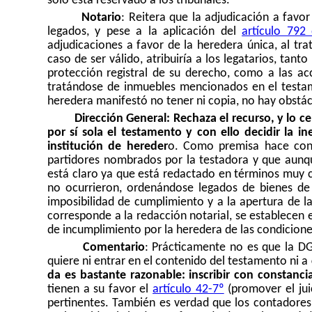
sólo está reservado a los tribunales.
Notario
: Reitera que la adjudicación a favor
legados, y pese a la aplicación del
artículo 792 
adjudicaciones a favor de la heredera única, al tr
caso de ser válido, atribuiría a los legatarios, tanto
protección registral de su derecho, como a las acc
tratándose de inmuebles mencionados en el testam
heredera manifestó no tener ni copia, no hay obstácu
Dirección General: Rechaza el recurso, y lo c
por sí sola el testamento y con ello decidir la i
institución de hereder
o. Como premisa hace cons
partidores nombrados por la testadora y que aunque
está claro ya que está redactado en términos muy c
no ocurrieron, ordenándose legados de bienes de 
imposibilidad de cumplimiento y a la apertura de la
corresponde a la redacción notarial, se establecen e
de incumplimiento por la heredera de las condicion
Comentario
: Prácticamente no es que la DG 
quiere ni entrar en el contenido del testamento ni a
da es bastante razonable: inscribir con constanc
tienen a su favor el
artículo 42-7º
(promover el juic
pertinentes. También es verdad que los contadores 