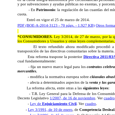
y por subvenciones y ayudas públicas no exentas, y porcenta
- En
Patrimonio
: la regulación de las cuantías del m
cuota.
Entró en vigor el 25 de marzo de 2014.
PDF (BOE-A-2014-3123 - 70 págs. - 1.927 KB)
Otros forma
*CONSUMIDORES.
Ley 3/2014, de 27 de marzo, por la qu
los Consumidores y Usuarios y otras leyes complementarias
El texto refundido ahora modificado procedió 
transposición de las directivas comunitarias sobre la materia.
Esta reforma traspone la posterior
Directiva 2011/83
cual fundamentalmente:
- fija un nuevo marco legal para los
contratos celebra
mercantiles.
- modifica la normativa europea sobre
cláusulas abus
- afecta a determinados aspectos de la
venta y las gar
La reforma afecta, entre otras a las
siguientes leyes
:
- T.R. Ley General para la Defensa de los Consumid
Decreto Legislativo
1/2007, de 16 de noviembre
. Ver
cuadro
-
Ley de
Enjuiciamiento Civil
. Ver
cuadro
.
-
Ley 3/1991, de 10 de enero
, de
Competencia Desleal