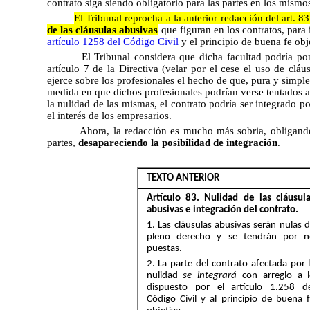
contrato siga siendo obligatorio para las partes en los mismos 
El Tribunal reprocha a la anterior redacción del art. 8
de las cláusulas abusivas
que figuran en los contratos, para i
artículo 1258 del Código Civil
y el principio de buena fe obj
El Tribunal considera que dicha facultad podría pon
artículo 7 de la Directiva (velar por el cese el uso de clá
ejerce sobre los profesionales el hecho de que, pura y simpl
medida en que dichos profesionales podrían verse tentados a 
la nulidad de las mismas, el contrato podría ser integrado p
el interés de los empresarios.
Ahora, la redacción es mucho más sobria, obligando 
partes,
desapareciendo la posibilidad de integración
.
TEXTO ANTERIOR
Artículo 83. Nulidad de las cláusul
abusivas e integración del contrato.
1. Las cláusulas abusivas serán nulas 
pleno derecho y se tendrán por 
puestas.
2. La parte del contrato afectada por 
nulidad
se integrará
con arreglo a 
dispuesto por el artículo 1.258 d
Código Civil y al principio de buena 