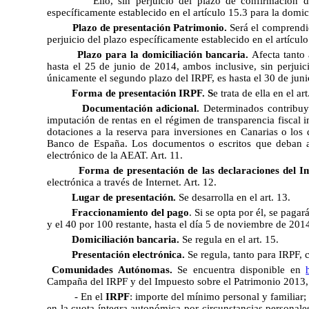
Ello, sin perjuicio del plazo de confirmación d
específicamente establecido en el artículo 15.3 para la domic
Plazo de presentación Patrimonio.
Será el comprendid
perjuicio del plazo específicamente establecido en el artícul
Plazo para la domiciliación bancaria.
Afecta tanto 
hasta el 25 de junio de 2014, ambos inclusive, sin perjuici
únicamente el segundo plazo del IRPF, es hasta el 30 de jun
Forma de presentación IRPF. S
e trata de ella en el art
Documentación adicional.
Determinados contribuye
imputación de rentas en el régimen de transparencia fiscal i
dotaciones a la reserva para inversiones en Canarias o los
Banco de España. Los documentos o escritos que deban ac
electrónico de la AEAT. Art. 11.
Forma de presentación de las declaraciones del I
electrónica a través de Internet. Art. 12.
Lugar de presentación.
Se desarrolla en el art. 13.
Fraccionamiento del pago
. Si se opta por él, se paga
y el 40 por 100 restante, hasta el día 5 de noviembre de 2014,
Domiciliación bancaria.
Se regula en el art. 15.
Presentación electrónica.
Se regula, tanto para IRPF, 
Comunidades Autónomas.
Se encuentra disponible en
Campaña del IRPF y del Impuesto sobre el Patrimonio 2013, 
- En el
IRPF
: importe del mínimo personal y familiar;
en la cuota íntegra autonómica por circunstancias personales