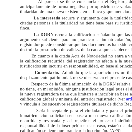
Al parecer se tiene constancia en el Registro, d
anticipadamente de forma negativa por oposición de varias p
titularidad de una cueva existente en la finca y que menciona 
La interesada
recurre y argumenta que la titularidad
citadas personas a la titularidad no tiene base para su just
finca.
La DGRN
revoca la calificación señalando que las 
argumento suficiente para no practicar la inmatriculación,
registrador puede considerar que los documentos han sido cre
destruir la presunción de validez de la causa que establece el
En cuanto a la citada Acta de Notoriedad no entra a va
la calificación recurrida del registrador no afecta a la n
justificados sin incurrir en responsabilidad, en base al princi
Comentario.-
Admitido que la aportación es un títu
desplazamiento patrimonial, no se observa en el presente caso
Respecto de la última afirmación de la DGRN relativa a
no tiene, en mi opinión, ninguna justificación legal pues el
la nueva registradora tiene que limitarse a inscribir en base a
calificación global y unitaria del anterior registrador (ver
art
y vincula a los sucesivos registradores titulares de dicho Re
Sería inaceptable para el ciudadano y para el prin
inmatriculación solicitada en base a una nueva calificaci
recurrida y revocada y así repetirse el proceso indefini
responsabilidad de la inscripción en ese caso, estará despl
calificación se tiene que practicar la inscripción. (AFS)