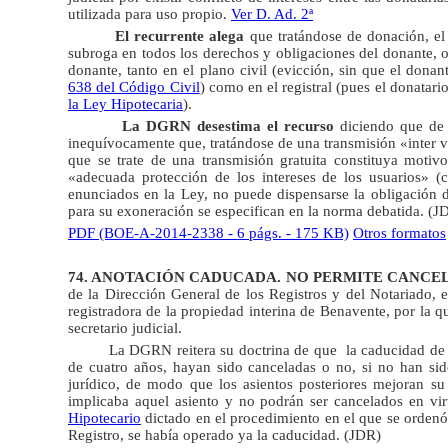
utilizada para uso propio.
Ver D. Ad. 2ª
El recurrente alega
que tratándose de donación, el 
subroga en todos los derechos y obligaciones del donante, o
donante, tanto en el plano civil (evicción, sin que el dona
638 del Código Civil
) como en el registral (pues el donatari
la Ley Hipotecaria
).
La DGRN desestima el recurso
diciendo que de 
inequívocamente que, tratándose de una transmisión «inter vi
que se trate de una transmisión gratuita constituya motiv
«adecuada protección de los intereses de los usuarios» (cfr
enunciados en la Ley, no puede dispensarse la obligación de
para su exoneración se especifican en la norma debatida. (J
PDF (BOE-A-2014-2338 - 6 págs. - 175 KB)
Otros formatos
74. ANOTACIÓN CADUCADA. NO PERMITE CANCE
de la Dirección General de los Registros y del Notariado, e
registradora de la propiedad interina de Benavente, por la
secretario judicial.
La DGRN reitera su doctrina de que  la caducidad de
de cuatro años, hayan sido canceladas o no, si no han si
jurídico, de modo que los asientos posteriores mejoran su 
implicaba aquel asiento y no podrán ser cancelados en vi
Hipotecario
dictado en el procedimiento en el que se ordenó l
Registro, se había operado ya la caducidad. (JDR)