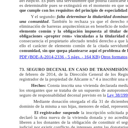
del edificio
. Es pues una servidumbre que podría calificarse 
es determinable pues se extinguirá en el momento en que se
que cumple con los requisitos del principio de especialidad 
Y el segundo:
falta determinar la titularidad domina
una comunidad
. También lo rechaza ya que el derecho r
eliminación de barreras arquitectónicas en beneficio de todos 
elemento común y la obligación impuesta al titular de
obligaciones «propter rem» vinculadas a la titularidad d
consecuencia el propietario afectado tendrá derecho a que l
ello el carácter de elemento común de la citada servidu
comunidad, sin que quepa plantearse aquí el problema de la
PDF (BOE-A-2014-2336 - 5 págs. - 164 KB)
Otros formatos
73. SEGURO DECENAL EN CASO DE TRANSMISIÓN
de febrero de 2014
, de la Dirección General de los Regis
registrador de la propiedad de Alicante n.º
4 a
inscribir una e
Hechos:
Consta inscrita una vivienda declarada median
los otorgantes que se trataba de un supuesto de autopromoto
seguro de responsabilidad decenal previsto en la
Ley 38/1999
Mediante donación otorgada el día 31 de diciembre
dominio de la misma a sus hijas, menores de edad, represent
El registrador suspende
la inscripción solicitada 
declaró la obra nueva de la vivienda donada y no acreditar
liberen a los donantes de la obligación de constituir el s
judicial por existir conflicto de intereses entre las donatar