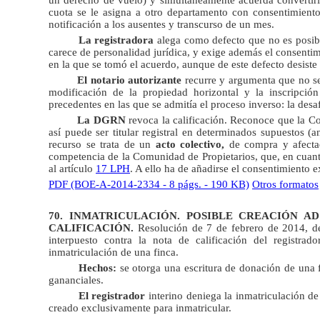
cuota se le asigna a otro departamento con consentimiento
notificación a los ausentes y transcurso de un mes.
La registradora
alega como defecto que no es posibl
carece de personalidad jurídica, y exige además el consentim
en la que se tomó el acuerdo, aunque de este defecto desiste 
El notario autorizante
recurre y argumenta que no se 
modificación de la propiedad horizontal y la inscripci
precedentes en las que se admitía el proceso inverso: la de
La DGRN
revoca la calificación. Reconoce que la Co
así puede ser titular registral en determinados supuestos (
recurso se trata de un
acto colectivo,
de compra y afecta
competencia de la Comunidad de Propietarios, que, en cuan
al artículo
17 LPH
. A ello ha de añadirse el consentimiento e
PDF (BOE-A-2014-2334 - 8 págs. - 190 KB)
Otros formatos
70. INMATRICULACIÓN. POSIBLE CREACIÓN A
CALIFICACIÓN.
Resolución de 7 de febrero de 2014, de 
interpuesto contra la nota de calificación del registra
inmatriculación de una finca.
Hechos:
se otorga una escritura de donación de una f
gananciales.
El registrador
interino deniega la inmatriculación de
creado exclusivamente para inmatricular.