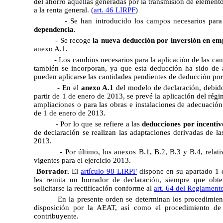
del ahorro aquellas generadas por la transmisión de element
a la renta general. (
art. 46 LIRPF
)
- Se han introducido los campos necesarios par
dependencia
.
- Se recoge
la nueva deducción por inversión en em
anexo A.1.
- Los cambios necesarios para la aplicación de las ca
también se incorporan, ya que esta deducción ha sido de 
pueden aplicarse las cantidades pendientes de deducción po
- En el
anexo A.1
del modelo de declaración, debid
partir de 1 de enero de 2013, se prevé la aplicación del régi
ampliaciones o para las obras e instalaciones de adecuación
de 1 de enero de 2013.
- Por lo que se refiere a las
deducciones por incentiv
de declaración se realizan las adaptaciones derivadas de l
2013.
- Por último, los anexos B.1, B.2, B.3 y B.4, relat
vigentes para el ejercicio 2013.
Borrador.
El
artículo 98 LIRPF
dispone en su apartado 1 q
les remita un borrador de declaración, siempre que obt
solicitarse la rectificación conforme al
art. 64 del Reglament
En la presente orden se determinan los procedimien
disposición por la AEAT, así como el procedimiento de
contribuyente.