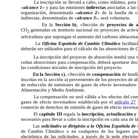
La inscripción se llevará a cabo, como mínimo, para
«
alcance 1
» y para las emisiones
indirectas
asociadas a las 
organización, denominada «
alcance 2
» de la huella de c
indirectas, denominadas de «
alcance 3
», será voluntaria.
En la
Sección b)
, «Sección de
proyectos de a
CO
generadas en territorio nacional en proyectos de activi
2
selvicultura que supongan el aumento del carbono almacena
La
Oficina Española de Cambio Climático
facilita
deberán ser utilizados para el cálculo de las absorciones de
La inscripción del proyecto de absorción tendrá una 
cedan absorciones para compensación, deberá aportarse docu
las condiciones iniciales de inscripción del proyecto.
En la Sección c)
, «Sección de
compensación
de huell
inscritas en la sección a) provenientes de los proyectos de 
de reducción de emisiones de gases de efecto invernadero r
Alimentación y Medio Ambiente.
La compensación no será válida a los efectos del cu
gases de efecto invernadero establecida por el
artículo 27
d
comercio de derechos de emisión de gases de efecto inverna
El
capítulo III
regula la
inscripción, actualización y
necesarios para llevar a cabo la inscripción en cada una de la
Las
solicitudes se dirigirán a la Oficina Española d
de Cambio Climático o en cualquiera de los lugares pr
electrónica de las solicitudes, a través de la sede electró