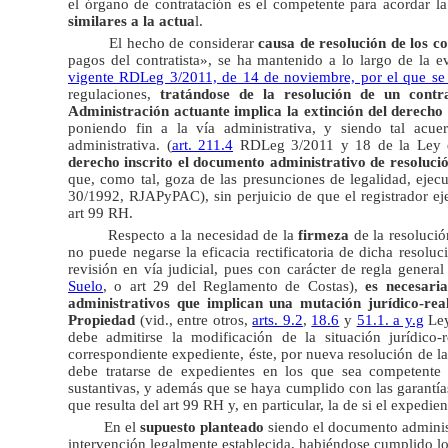
el órgano de contratación es el competente para acordar la
similares a la actua
l.
El hecho de considerar
causa de resolución de los c
pagos del contratista», se ha mantenido a lo largo de la ev
vigente RDLeg 3/2011, de 14 de noviembre, por el que se 
regulaciones,
tratándose de la resolución de un contr
Administración actuante implica la extinción del derecho
poniendo fin a la vía administrativa, y siendo tal acu
administrativa. (
art. 211.4
RDLeg 3/2011 y 18 de la Ley 
derecho inscrito el documento administrativo de resoluc
que, como tal, goza de las presunciones de legalidad, ejecu
30/1992, RJAPyPAC), sin perjuicio de que el registrador eje
art 99 RH.
Respecto a la necesidad de la
firmeza
de la resolució
no puede negarse la eficacia rectificatoria de dicha resolu
revisión en vía judicial, pues con carácter de regla genera
Suelo
, o art 29 del Reglamento de Costas),
es necesari
administrativos que implican una mutación jurídico-real
Propiedad
(vid., entre otros,
arts. 9.2
,
18.6
y
51.1. a y.g
Ley
debe admitirse la modificación de la situación jurídico-r
correspondiente expediente, éste, por nueva resolución de la 
debe tratarse de expedientes en los que sea competente l
sustantivas, y además que se haya cumplido con las garantías 
que resulta del art 99 RH y, en particular, la de si el expedient
En el
supuesto planteado
siendo el documento administr
intervención legalmente establecida, habiéndose cumplido lo