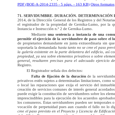
PDF (BOE-A-2014-2335 - 5 págs. - 163 KB)
Otros formatos
71. SERVIDUMBRE. DURACIÓN. DETERMINACIÓN 
2014, de la Dirección General de los Registros y del Notariad
el registrador de la propiedad de Gernika-Lumo, por la
Instancia e Instrucción n.º 2 de Gernika-Lumo.
Mediante
una sentencia a instancia de una comu
permitir el ejercicio de la servidumbre de paso sobre el l
de propietarios demandante en junta extraordinaria sin qu
soportarla la demandada
hasta tanto no se cree el paso previ
la galería existente en la parte delantera del edificio
, así c
propiedad, ya sea sobre elementos privativos o sobre elemen
general, resultaren precisas para el adecuado ejercicio d
Registro.
El Registrador señala dos defectos:
Falta de fijación de la duración
de la servidumbr
privativos estén sujetos a determinadas limitaciones, como s
o local las reparaciones que exija el servicio del inmuebl
creación de servicios comunes de interés general acordados
puede exigir la constitución de servidumbres sobre los eleme
imprescindibles para la ejecución de los acuerdos aprobados
los comuneros. Estas servidumbres pueden ser temporales o
vocación de perpetuidad pues aun cuando el fallo no lo di
cree el paso previsto en el Proyecto y Licencia de Edificación