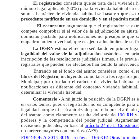
El registrador
considera que se trata de la vivienda h
mínimo legal aplicable (60%) para la vivienda habitual en e
sobre el carácter de vivienda habitual
se basa en que esa 
precedente notificado en ese domicilio y en el padrón mun
El recurrente
argumenta que el registrador se extra
compete comprobar si el valor de la adjudicación se ajusta
domicilio pactado para notificaciones no presupone que sea
empadronamiento vecinal, que es ajeno a los límites de su f
La DGRN
estima el recurso señalando en primer lug
legalidad del valor de la adjudicación
basándose en princi
inscripción de las resoluciones judiciales firmes, a la previ
registrales que pueden ser afectados han tenido la intervención
Entrando en el fondo del asunto considera, como el rec
libros del Registro
, incluyendo como tales a los registros j
Municipal; por otro lado el carácter de vivienda habitual 
notificaciones es diferente del concepto vivienda habitu
determinar la vivienda habitual.
Comentario.-
A mi juicio la posición de la DGRN es e
en estos temas, pues el registrador no es competente para c
legalidad porque ni está autorizado para ello por el artículo
del asunto como claramente resulta del artículo
100 RH
y 
poderes y la competencia del poder judicial. Argumentar 
decisiones judiciales, en base al
artículo 24 de la Constituci
no merece mayores comentarios. (AFS)
PDF (BOE-A-2014-3019 - 5 págs. - 166 KB)
Otros formatos