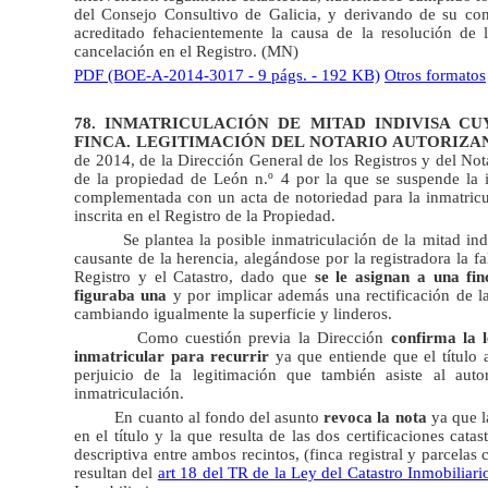
del Consejo Consultivo de Galicia, y derivando de su conte
acreditado fehacientemente la causa de la resolución de l
cancelación en el Registro. (MN)
PDF (BOE-A-2014-3017 - 9 págs. - 192 KB)
Otros formatos
78. INMATRICULACIÓN DE MITAD INDIVISA CU
FINCA.
LEGITIMACIÓN DEL NOTARIO AUTORIZA
de 2014, de la Dirección General de los Registros y del Notar
de la propiedad de León n.º 4 por la que se suspende la i
complementada con un acta de notoriedad para la inmatricula
inscrita en el Registro de la Propiedad.
Se plantea la posible inmatriculación de la mitad ind
causante de la herencia, alegándose por la registradora la fa
Registro y el Catastro, dado que
se le asignan a una fin
figuraba una
y por implicar además una rectificación de la 
cambiando igualmente la superficie y linderos.
Como cuestión previa la Dirección
confirma la 
inmatricular para recurrir
ya que entiende que el título 
perjuicio de la legitimación que también asiste al aut
inmatriculación.
En cuanto al fondo del asunto
revoca la nota
ya que la
en el título y la que resulta de las dos certificaciones catas
descriptiva entre ambos recintos, (finca registral y parcelas
resultan del
art 18 del TR de la Ley del Catastro Inmobiliari