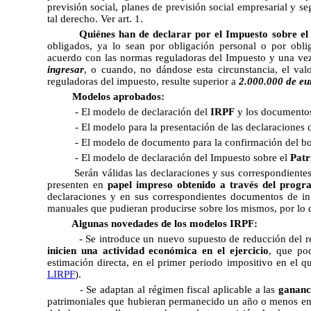
previsión social, planes de previsión social empresarial y 
tal derecho. Ver art. 1.
Quiénes han de declarar por el Impuesto sobre e
obligados, ya lo sean por obligación personal o por oblig
acuerdo con las normas reguladoras del Impuesto y una vez
ingresar
, o cuando, no dándose esta circunstancia, el va
reguladoras del impuesto, resulte superior a
2.000.000 de eu
Modelos aprobados:
- El modelo de declaración del
IRPF
y los documentos
- El modelo para la presentación de las declaraciones d
- El modelo de documento para la confirmación del bo
- El modelo de declaración del Impuesto sobre el
Patr
Serán válidas las declaraciones y sus correspondiente
presenten en
papel impreso obtenido a través del prog
declaraciones y en sus correspondientes documentos de ing
manuales que pudieran producirse sobre los mismos, por lo qu
Algunas novedades de los modelos IRPF:
- Se introduce un nuevo supuesto de reducción del r
inicien una actividad económica en el ejercicio
, que po
estimación directa, en el primer periodo impositivo en el q
LIRPF
).
- Se adaptan al régimen fiscal aplicable a las
gananc
patrimoniales que hubieran permanecido un año o menos en e