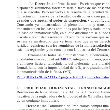
La
Dirección
confirma la nota. Es cierto que cabe
disponer y sustitución fideicomisaria a favor de los descend
que se inscriba. Pero respecto a la reserva de la facultad d
donación con reserva de la facultad de disponer o con pacto
grandes que agotan el poder de disposición
, y al configur
Constando ya inmatriculado el pleno dominio y transmit
transmitente en los casos admitidos por las leyes, nada impe
un caso de inmatriculación, en el que difícilmente se puede
inscrita a favor del reservante. El recurrente sostiene que 
se reserva un derecho que ya tenía, sino que es un derec
jurídico,
colisiona con los requisitos de la inmatriculación
asientos registrales y no concilia con la doctrina del Centro so
Examinadas todas las circunstancias que concurren,
cualidades
que según el
art 348 CC
integran el mismo, pues
y al menos hasta el fallecimiento del mejorante, una titula
formal, junto con la imposibilidad de reflejar registralmente 
la inmatriculación de la finca.
(MN)
PDF (BOE-A-2014-2333 - 7 págs. - 180 KB)
Otros formatos
69. PROPIEDAD HORIZONTAL. TRANSFORMAC
Resolución de 6 de febrero de 2014
, de la Dirección Gener
negativa de la registradora de la propiedad de Xirivella a 
de un conjunto inmobiliario.
Hechos:
Una Comunidad de Propietarios compra una fin
un derecho de vuelo) y simultáneamente acuerda convertir