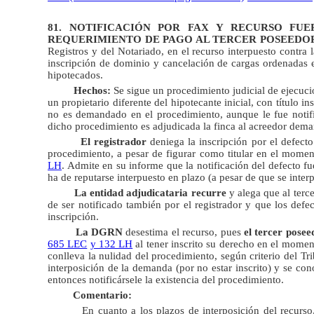
81. NOTIFICACIÓN POR FAX Y RECURSO FUE
REQUERIMIENTO DE PAGO AL TERCER POSEEDO
Registros y del Notariado, en el recurso interpuesto contra 
inscripción de dominio y cancelación de cargas ordenadas 
hipotecados.
Hechos:
Se sigue un procedimiento judicial de ejecució
un propietario diferente del hipotecante inicial, con título 
no es demandado en el procedimiento, aunque le fue notifi
dicho procedimiento es adjudicada la finca al acreedor dema
El registrador
deniega la inscripción por el defect
procedimiento, a pesar de figurar como titular en el momen
LH
. Admite en su informe que la notificación del defecto f
ha de reputarse interpuesto en plazo (a pesar de que se inter
La entidad adjudicataria recurre
y alega que al terc
de ser notificado también por el registrador y que los defe
inscripción.
La DGRN
desestima el recurso, pues
el tercer pose
685 LEC
y 132 LH
al tener inscrito su derecho en el momen
conlleva la nulidad del procedimiento, según criterio del T
interposición de la demanda (por no estar inscrito) y se co
entonces notificársele la existencia del procedimiento.
Comentario:
En cuanto a los plazos de interposición del recurs