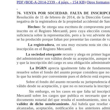
PDF (BOE-A-2014-2339 - 4 págs. - 154 KB)
Otros formatos
76. VENTA POR SOCIEDAD. FALTA DE INSCRIP
Resolución de 11 de febrero de 2014
, de la Dirección Gener
negativa de la registradora de la propiedad accidental de San
Hechos:
Se otorga una escritura de compraventa por
inscrito en el Registro Mercantil, pero cuya elección const
suficiencia sobre la representación, pero a la vez advierte d
se ha producido porque faltan por presentar las cuentas de v
La registradora
, en una muy escueta nota sin cita d
inscripción en el Registro Mercantil.
La sociedad otorgante
recurre y alega en primer lugar
del administrador son válidos desde su aceptación, aunque no
y que la inscripción del cargo es una obligación administrat
La DGRN
aprecia igualmente falta de fundamentac
resuelve sobre el fondo del asunto porque considera que no
lo que ha tenido por conveniente pues el defecto está expre
Sobre el fondo del asunto recuerda su jurisprudencia 
válido desde su aceptación, y que no es necesaria la inscripci
Sin embargo, en los casos en que falta tal inscripc
Mercantil sobre los cargos que publica es necesario que en 
documento notarial del que resulta el nombramiento, sino 
validez de dicho nombramiento
. Así habría que reseñar
alcanzadas, aceptación, notificación a los anteriores admi