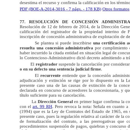
desestima el recurso y confirma la calificación en los términ
PDF (BOE-A-2014-3016 - 7 págs. - 178 KB)
Otros formatos
77. RESOLUCIÓN DE CONCESIÓN ADMINISTRA
Resolución de 12 de febrero de 2014, de la Dirección Genera
calificación del registrador de la propiedad interino de
inscripción de concesión administrativa de explotación de d
Se plantea si puede inscribirse
una certificación 
resuelta una concesión administrativa
por cumplimiento d
haber incurrido la citada entidad en situación legal de concu
lo Contencioso-Administrativo dictó decreto admitiendo a trá
El
registrador
suspende la cancelación por considera
o en su defecto una sentencia judicial firme
.
El
recurrente
entiende que la concesión administra
adjudicación y extinción se rige por lo dispuesto en la L
presente caso una de las causas de extinción de la conces
declarada en concurso de acreedores la concesionaria, y que,
título suficiente para su cancelación.
La
Dirección General
en primer lugar confirma la co
con el
art. 99 RH
. Pero revoca la nota: Señala en cuanto a 
(1994) que es la Ley de Contratos del Estado de 1965, en 
presente caso, pues la regulación relativa al carácter de la 
de formalización del contrato, a las prerrogativas que 
procedimientos suspensión de pagos, quiebras y concurso d