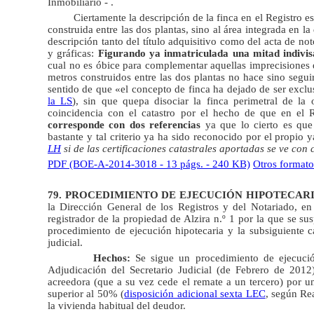
Inmobiliario - .
Ciertamente la descripción de la finca en el Registro es
construida entre las dos plantas, sino al área integrada en l
descripción tanto del título adquisitivo como del acta de noto
y gráficas:
Figurando ya inmatriculada una mitad indivisa 
cual no es óbice para complementar aquellas imprecisiones q
metros construidos entre las dos plantas no hace sino seguir 
sentido de que «el concepto de finca ha dejado de ser exclus
la LS
), sin que quepa disociar la finca perimetral de l
coincidencia con el catastro por el hecho de que en el R
corresponde con dos referencias
ya que lo cierto es qu
bastante y tal criterio ya ha sido reconocido por el propio 
LH
si de las certificaciones catastrales aportadas se ve con 
PDF (BOE-A-2014-3018 - 13 págs. - 240 KB)
Otros formato
79. PROCEDIMIENTO DE EJECUCIÓN HIPOTECARI
la Dirección General de los Registros y del Notariado, en 
registrador de la propiedad de Alzira n.º 1 por la que se s
procedimiento de ejecución hipotecaria y la subsiguiente 
judicial.
Hechos:
Se sigue un procedimiento de ejecució
Adjudicación del Secretario Judicial (de Febrero de 2012)
acreedora (que a su vez cede el remate a un tercero) por un
superior al 50% (
disposición adicional sexta LEC
, según Rea
la vivienda habitual del deudor.