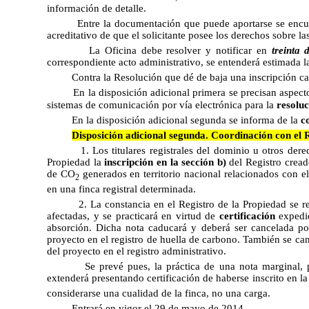
información de detalle.
Entre la documentación que puede aportarse se enc
acreditativo de que el solicitante posee los derechos sobre l
La Oficina debe resolver y notificar en
treinta 
correspondiente acto administrativo, se entenderá estimada la
Contra la Resolución que dé de baja una inscripción c
En la disposición adicional primera se precisan aspect
sistemas de comunicación por vía electrónica para la
resolu
En la disposición adicional segunda se informa de la
c
Disposición adicional segunda. Coordinación con el 
1. Los titulares registrales del dominio u otros der
Propiedad la
inscripción en la sección b)
del Registro cread
de CO
generados en territorio nacional relacionados con el 
2
en una finca registral determinada.
2. La constancia en el Registro de la Propiedad se 
afectadas, y se practicará en virtud de
certificación
expedid
absorción. Dicha nota caducará y deberá ser cancelada po
proyecto en el registro de huella de carbono. También se can
del proyecto en el registro administrativo.
Se prevé pues, la práctica de una nota marginal,
extenderá presentando certificación de haberse inscrito en 
considerarse una cualidad de la finca, no una carga.
Entrará en vigor el 29 de mayo de 2014.