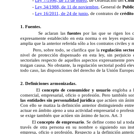
-
Ley 7/1996, de 15 de enero
, de Ordenación del
Come
-
Ley 34/1988, de 11 de noviembre
, General de
Publi
-
Ley 16/2011, de 24 de junio
, de contratos de
crédit
1. Fuentes.
Se aclaran las
fuentes
por las que se rigen los 
expresamente establecido en esta norma o en leyes especi
amplia que la anterior referida sólo a los contratos civiles y 
Pero, sobre todo, se clarifica que la
regulación sector
nivel de protección dispensado en esta ley, sin perjuicio
sectoriales respecto de aquellos aspectos expresamente pre
traigan causa. No obstante, la regulación sectorial podrá ele
todo caso, las disposiciones del derecho de la Unión Europea
2. Definiciones armonizadas.
El
concepto de consumidor y usuario
engloba a 
comercial, empresarial, oficio o profesión. Pero también so
las entidades sin personalidad jurídica
que actúen sin ánim
Con ello se matiza la definición anterior distinguiendo entr
actuar en ámbito ajeno a una actividad empresarial o profesio
se exige también que actúen sin ánimo de lucro. Art. 3
El
concepto de empresario
. Se define como tal a toda
través de otra persona en su nombre o siguiendo sus inst
empresa, oficio o profesión. Respecto a la definición anter