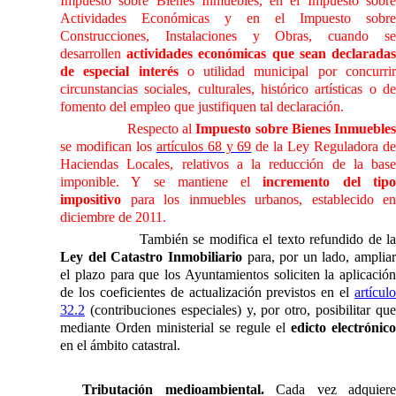
Impuesto sobre Bienes Inmuebles, en el Impuesto sobre
Actividades Económicas y en el Impuesto sobre
Construcciones, Instalaciones y Obras, cuando se
desarrollen
actividades económicas que sean declarada
de especial interés
o utilidad municipal por concurri
circunstancias sociales, culturales, histórico artísticas o de
fomento del empleo que justifiquen tal declaración.
Respecto al
Impuesto sobre Bienes Inmueble
se modifican los
artículos 68 y 69
de
la Ley Reguladora
d
Haciendas Locales, relativos a la reducción de la base
imponible. Y se mantiene el
incremento del tip
impositivo
para los inmuebles urbanos, establecido en
diciembre de 2011.
También se modifica el texto refundido de
l
Ley
del Catastro Inmobiliario
para, por un lado, ampliar
el plazo para que los Ayuntamientos soliciten la aplicación
de los coeficientes de actualización previstos en el
artículo
32.2
(contribuciones especiales) y, por otro, posibilitar que
mediante Orden ministerial se regule el
edicto electrónico
en el ámbito catastral.
Tributación medioambiental.
Cada vez adquiere