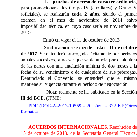
Las
pruebas de acceso de carácter ordinario
para promocionar a los Grupo IV (auxiliares) y Grupo V
(oficiales), se realizarán
cada 2 años
, siendo el primer
examen en el mes de noviembre de 2014 salvo
imposibilidad técnica, en cuyo caso sería en noviembre de
2015.
Entró en vigor el 11 de octubre de 2013.
Su
duración
se extiende hasta el
11 de octubre
de 2017
. Se entenderá prorrogado tácitamente por periodos
anuales sucesivos, a no ser que se denuncie por cualquiera
de las partes con una antelación mínima de dos meses a la
fecha de su vencimiento o de cualquiera de sus prórrogas.
Denunciado el Convenio, se entenderá que el mismo
mantiene su vigencia durante el período de negociación.
Nota: realmente se ha publicado en
la Secció
III
del BOE. (JFME)
PDF (BOE-A-2013-10559 - 20 págs. - 332 KB)
Otros
formatos
ACUERDOS INTERNACIONALES.
Resolución de
15 de octubre de 2013, de
la Secretaría General
Técnica