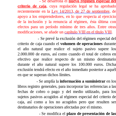
- Se desarrolla el
nuevo régimen especial de
criterio de caja
, cuya regulación legal se ha aprobado
recientemente en
la
Ley 14/2013, de 27 de septiembre
, d
apoyo a los emprendedores, en lo que respecta al ejercicio
de la inclusión y la renuncia al régimen, ésta última con
efectos para un período mínimo de tres años. Entre otras
modificaciones, se añade un
capítulo VIII en el título VIII
.
- Se prevé la exclusión del régimen especial de
criterio de caja cuando el
volumen de operaciones
durante
el año natural que realice el sujeto pasivo supere los
2.000.000 de euros, así como cuando el total de cobros en
efectivo que realice respecto de un mismo destinatario
durante el año natural supere los 100.000 euros. Dicha
exclusión tendrá efecto en el año inmediato posterior a aquél
en que se superan dichos límites.
- Se amplía la
información a suministrar
en los
libros registro generales, para incorporar las referencias a las
fechas de cobro o pago y del medio utilizado, para los
sujetos pasivos acogidos al régimen especial del criterio de
caja, así como a los no acogidos pero que resulten ser
destinatarios de operaciones afectadas por el mismo.
- Se modifica el
plazo de presentación de la