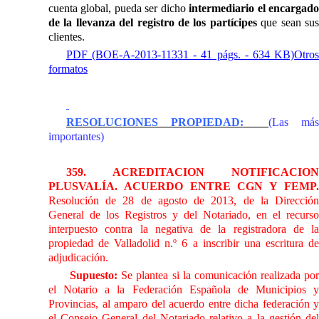
cuenta global, pueda ser dicho
intermediario el encargad
de la llevanza del registro de los partícipes
que sean su
clientes.
PDF (BOE-A-2013-11331 - 41 págs. - 634 KB)
Otros
formatos
RESOLUCIONES PROPIEDAD:
(Las más
importantes)
359. ACREDITACION NOTIFICACION
PLUSVALÍA. ACUERDO ENTRE CGN Y FEMP.
Resolución de 28 de agosto de 2013, de
la Direcció
General
de los Registros y del Notariado, en el recurso
interpuesto contra la negativa de la registradora de la
propiedad de Valladolid n.º
6 a
inscribir una escritura d
adjudicación.
Supuesto:
Se plantea si la comunicación realizada por
el Notario a
la Federación Española
de Municipios y
Provincias, al amparo del acuerdo entre dicha federación y
el
Consejo General del Notariado
relativo a la gestión de