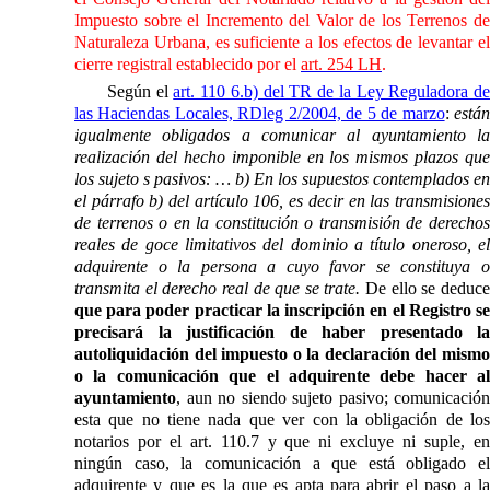
Impuesto sobre el Incremento del Valor de los Terrenos de
Naturaleza Urbana, es suficiente a los efectos de levantar el
cierre registral establecido por el
art. 254 LH
.
Según el
art. 110 6.b) del TR de la Ley Reguladora de
las Haciendas Locales, RDleg 2/2004, de 5 de marzo
:
está
igualmente obligados a comunicar al ayuntamiento la
realización del hecho imponible en los mismos plazos que
los sujeto s pasivos: … b) En los supuestos contemplados en
el párrafo b) del artículo 106, es decir en las transmisiones
de terrenos o en la constitución o transmisión de derechos
reales de goce limitativos del dominio a título oneroso, el
adquirente o la persona a cuyo favor se constituya o
transmita el derecho real de que se trate.
De ello se deduc
que para poder practicar la inscripción en el Registro se
precisará la justificación de haber presentado la
autoliquidación del impuesto o la declaración del mismo
o la comunicación que el adquirente debe hacer al
ayuntamiento
, aun no siendo sujeto pasivo; comunicación
esta que no tiene nada que ver con la obligación de los
notarios por el art. 110.7 y que ni excluye ni suple, en
ningún caso, la comunicación a que está obligado el
adquirente y que es la que es apta para abrir el paso a la