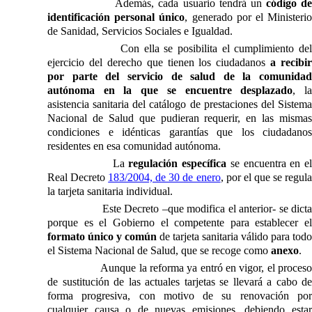
Además, cada usuario tendrá un
código d
identificación personal único
, generado por el Ministeri
de Sanidad, Servicios Sociales e Igualdad.
Con ella se posibilita el cumplimiento del
ejercicio del derecho que tienen los ciudadanos
a recibir
por parte del servicio de salud de la comunidad
autónoma en la que se encuentre desplazado
, l
asistencia sanitaria del catálogo de prestaciones del Sistema
Nacional de Salud que pudieran requerir, en las mismas
condiciones e idénticas garantías que los ciudadanos
residentes en esa comunidad autónoma.
La
regulación específica
se encuentra en e
Real Decreto
183/2004, de 30 de enero
, por el que se regul
la tarjeta sanitaria individual.
Este Decreto –que modifica el anterior- se dict
porque es el Gobierno el competente para establecer el
formato único y común
de tarjeta sanitaria válido para todo
el Sistema Nacional de Salud, que se recoge como
anexo
.
Aunque la reforma ya entró en vigor, el proces
de sustitución de las actuales tarjetas se llevará a cabo de
forma progresiva, con motivo de su renovación por
cualquier causa o de nuevas emisiones, debiendo estar