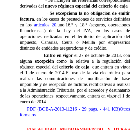
- Se incluyen las referencias correspondiente
derivadas del
nuevo régimen especial del criterio de caja
- Se excepciona la no obligación de emiti
factura
, en los casos de prestaciones de servicios definidas
en los
artículos 20
.uno.16.º y 18.º (seguros, operaciones
financieras…) de
la Ley
del IVA, en los casos de
operaciones realizadas en el territorio de aplicación del
impuesto, Canarias, Ceuta o Melilla por empresarios
distintos de entidades aseguradoras y de crédito.
Entró en vigor
el 27 de octubre de 2013, co
alguna
excepción
como la relativa a la regulación del
régimen especial del
criterio de caja
, que entrará en vigo
el 1 de enero de 2014.El uso de la vía electrónica para
realizar las comunicaciones de modificación de base
imponible y de recepción de facturas rectificativas a realizar
a
la Administración Tributaria
, por el acreedor y destinatario
de las operaciones, respectivamente, entrará en vigor el 1 de
enero de 2014.
PDF (BOE-A-2013-11216 - 29 págs. - 441 KB)
Otros
formatos
FISCALIDAD MEDIOAMBIENTAL Y OTRAS