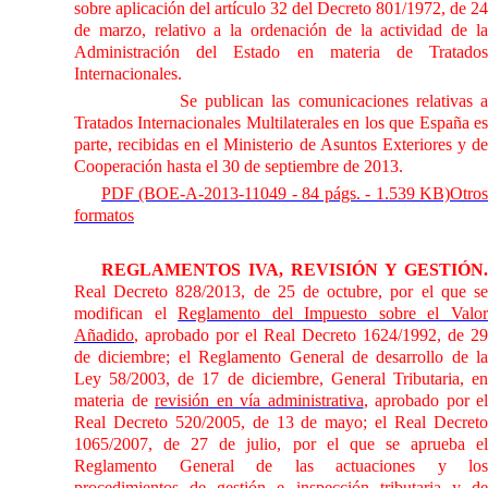
sobre aplicación del artículo 32 del Decreto 801/1972, de 24
de marzo, relativo a la ordenación de la actividad de
la
Administración
del Estado en materia de Tratados
Internacionales.
Se publican las comunicaciones relativas a
Tratados Internacionales Multilaterales en los que España es
parte, recibidas en el Ministerio de Asuntos Exteriores y de
Cooperación hasta el 30 de septiembre de 2013.
PDF (BOE-A-2013-11049 - 84 págs. - 1.539 KB)
Otros
formatos
REGLAMENTOS IVA, REVISIÓN Y GESTIÓN.
Real Decreto 828/2013, de 25 de octubre, por el que se
modifican el
Reglamento del Impuesto sobre el Valo
Añadido
, aprobado por el Real Decreto 1624/1992, de 29
de diciembre; el Reglamento General de desarrollo de
la
Ley
58/2003, de 17 de diciembre, General Tributaria, en
materia de
revisión en vía administrativa
, aprobado por el
Real Decreto 520/2005, de 13 de mayo; el Real Decreto
1065/2007, de 27 de julio, por el que se aprueba el
Reglamento General de las actuaciones y los
procedimientos de gestión e inspección tributaria
y d