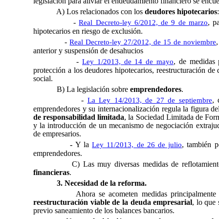
legislación para aliviar el endeudamiento financiero se encue
A) Los relacionados con los
deudores hipotecarios
:
-
, p
Real Decreto-ley 6/2012, de 9 de marzo
hipotecarios en riesgo de exclusión.
-
Real Decreto-ley 27/2012, de 15 de noviembre
anterior y suspensión de desahucios
-
, de medidas p
Ley 1/2013, de 14 de mayo
protección a los deudores hipotecarios, reestructuración de 
social.
B) La legislación sobre
emprendedores
.
-
, 
La Ley 14/2013, de 27 de septiembre
emprendedores y su internacionalización regula la figura d
de responsabilidad limitada
, la Sociedad Limitada de For
y la introducción de un mecanismo de negociación extrajud
de empresarios.
-
Y la
, también p
Ley 11/2013, de 26 de julio
emprendedores.
C) Las muy diversas medidas de reflotamien
financieras
.
3. Necesidad de la reforma.
Ahora se acometen medidas principalmente 
reestructuración viable de la deuda empresarial
, lo que 
previo saneamiento de los balances bancarios.