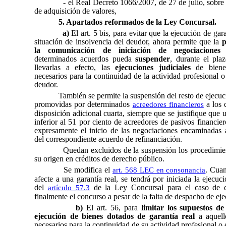
- el Real Decreto 1066/2007, de 27 de julio, sobre 
de adquisición de valores,
5. Apartados reformados de la Ley Concursal.
a)
El art. 5 bis, para evitar que la ejecución de gara
situación de insolvencia del deudor, ahora permite
que la
p
la comunicación de iniciación de negociaciones
p
determinados acuerdos pueda
suspender
, durante el pla
llevarlas a efecto, las
ejecuciones judiciales
de bienes
necesarios para la continuidad de la actividad profesional o
deudor.
También se permite la suspensión del resto de ejecuc
promovidas por determinados
a los q
acreedores financieros
disposición adicional cuarta, siempre que se justifique que 
inferior al 51 por ciento de acreedores de pasivos financi
expresamente el inicio de las negociaciones encaminadas a
del correspondiente acuerdo de refinanciación.
Quedan excluidos de la suspensión los procedimie
su origen en créditos de derecho público.
Se modifica el
. Cuan
art. 568 LEC en consonancia
afecte a una garantía real, se tendrá por iniciada la ejecuci
del
de la Ley Concursal para el caso de 
artículo 57.3
finalmente el concurso a pesar de la falta de despacho de ej
b)
El art. 56, para
limitar los supuestos d
ejecución de bienes dotados de garantía real
a aquell
necesarios para la continuidad de su actividad profesional o 