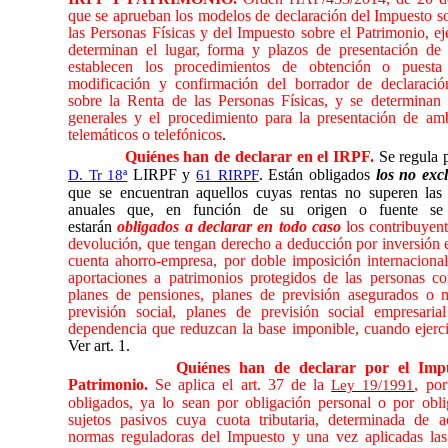
que se aprueban los modelos de declaración del Impuesto s
las Personas Físicas y del Impuesto sobre el Patrimonio, ej
determinan el lugar, forma y plazos de presentación de
establecen los procedimientos de obtención o puesta 
modificación y confirmación del borrador de declaraci
sobre la Renta de las Personas Físicas, y se determinan 
generales y el procedimiento para la presentación de a
telemáticos o telefónicos
.
Quiénes han de declarar en el IRPF.
Se regula 
LIRPF y
. Están obligados
los no exc
D. Tr 18ª
61 RIRPF
que se encuentran aquellos cuyas rentas no superen las 
anuales que, en función de su origen o fuente se 
estarán
obligados a declarar en todo caso
los contribuyent
devolución, que tengan derecho a deducción por inversión 
cuenta ahorro-empresa, por doble imposición internacional
aportaciones a patrimonios protegidos de las personas co
planes de pensiones, planes de previsión asegurados o 
previsión social, planes de previsión social empresari
dependencia que reduzcan la base imponible, cuando ejerci
Ver art. 1.
Quiénes han de declarar por el Impu
Patrimonio.
Se aplica el art. 37 de la
, por
Ley 19/1991
obligados, ya lo sean por obligación personal o por oblig
sujetos pasivos cuya cuota tributaria, determinada de 
normas reguladoras del Impuesto y una vez aplicadas la