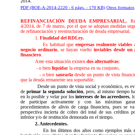
2014.
PDF (BOE-A-2014-2220 - 6 págs. - 170 KB)
Otros formatos
REFINANCIACIÓN DEUDA EMPRESARIAL.
Rea
4/2014, de 7 de marzo, por el que se adoptan medidas urge
de refinanciación y reestructuración de deuda empresarial.
1.
Finalidad del RDLey.
Es habitual que
empresas realmente viables
a
negocio ordinario
, se hayan vuelto
inviables desde un 
financiero
.
Ante esta situación existen
dos alternativas
:
- o bien
liquidar
la empresa en su conjunto,
- o bien
sanearla
desde un punto de vista financi
que la deuda remanente sea soportable.
Desde un punto de vista social y económico, es ev
de
primar la segunda solución
, pero, al mismo tiempo ha
en lo posible y velar por los
intereses de los acreedores
, l
de participar activamente y con las máximas garan
procedimientos de alivio de carga financiera, pues se va 
perspectiva incierta de cobro del total de sus créditos p
inferior y/o de restitución demorada en el tiempo.
2. Antecedentes.
En los últimos dos años como ejemplos más si