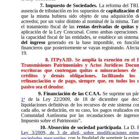
7. Impuesto de Sociedades.
La reforma del TRLI
ausencia de tributación en los supuestos de
capitalización 
que la misma hubiera sido objeto de una adquisición de
acreedor, por un valor distinto al nominal de la misma. Ta
el tratamiento fiscal de las
rentas derivadas de quitas y
aplicación de la Ley Concursal. Como ambas operaciones
la capacidad fiscal de las entidades, se establece un sistem
del ingreso
generado en la base imponible, en función
financieros que posteriormente se vayan registrando. Afecta 
19.
8. ITPyAJD. Se amplía la exención en el 
Transmisiones Patrimoniales y Actos Jurídicos Docu
escrituras que contengan quitas o minoraciones de 
créditos y demás obligaciones, facilitando los
refinanciación o de pago,
siempre que, en todos los c
pasivo sea el deudor
.
9. Financiación de las CCAA.
Se suprime un pár
de la Ley 22/2009, de 18 de diciembre que decí
1ª
liquidaciones definitivas de los recursos de este sistema co
cada año, se deducirán, en su caso, los pagos realizados e
Comunidad Autónoma por las recaudaciones de ingresos
Impuesto sobre el Patrimonio”.
10. Absorción de sociedad participada
. La D. F
Ley 3/2009, de 3 de abril, sobre modificaciones estru
, con la finalidad de suprimir la exig
sociedades mercantiles