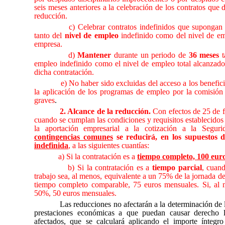
seis meses anteriores a la celebración de los contratos que 
reducción.
c) Celebrar contratos indefinidos que suponga
tanto del
nivel de empleo
indefinido como del nivel de emp
empresa.
d)
Mantener
durante un periodo de
36 meses
t
empleo indefinido como el nivel de empleo total alcanzado
dicha contratación.
e) No haber sido excluidas del acceso a los benefic
la aplicación de los programas de empleo por la comisión 
graves
.
2. Alcance de la reducción.
Con efectos de 25 de 
cuando se cumplan las condiciones y requisitos establecidos e
la aportación empresarial a la cotización a la Seguri
contingencias comunes
se reducirá, en los supuestos 
indefinida
, a las siguientes cuantías:
a) Si la contratación es a
tiempo completo, 100 eur
b) Si la contratación es a
tiempo parcial
, cuand
trabajo sea, al menos, equivalente a un 75% de la jornada de
tiempo completo comparable, 75 euros mensuales. Si, al
50%, 50 euros mensuales.
Las reducciones no afectarán a la determinación de l
prestaciones económicas a que puedan causar derecho l
afectados, que se calculará aplicando el importe íntegr