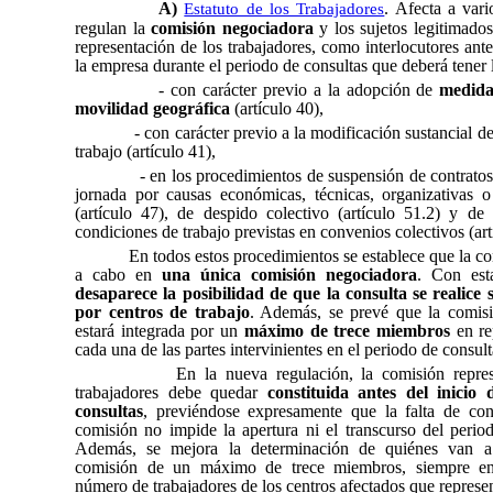
A)
. Afecta a vari
Estatuto de los Trabajadores
regulan la
comisión negociadora
y los sujetos legitimados
representación de los trabajadores, como interlocutores ante
la empresa durante el periodo de consultas que deberá tener 
- con carácter previo a la adopción de
medida
movilidad geográfica
(artículo 40),
- con carácter previo a la modificación sustancial d
trabajo (artículo 41),
- en los procedimientos de suspensión de contrato
jornada por causas económicas, técnicas, organizativas 
(artículo 47), de despido colectivo (artículo 51.2) y de 
condiciones de trabajo previstas en convenios colectivos (art
En todos estos procedimientos se establece que la con
a cabo en
una única comisión negociadora
. Con est
desaparece la posibilidad de que la consulta se realic
por centros de trabajo
. Además, se prevé que la comis
estará integrada por un
máximo de trece miembros
en re
cada una de las partes intervinientes en el periodo de consult
En la nueva regulación, la comisión repres
trabajadores debe quedar
constituida antes del inicio 
consultas
, previéndose expresamente que la falta de cons
comisión no impide la apertura ni el transcurso del perio
Además, se mejora la determinación de quiénes van a 
comisión de un máximo de trece miembros, siempre en
número de trabajadores de los centros afectados que represe