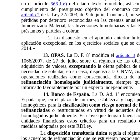
en el artículo
del citado texto refundido, así co
363.1.e)
cumplimiento del presupuesto objetivo del concurso co
de la Ley 22/2003, de 9 de julio, Concursal, no s
artículo 2
pérdidas por deterioro reconocidas en las cuentas anuales
Inmovilizado Material, las Inversiones Inmobiliarias y las 
préstamos y partidas a cobrar.
2. Lo dispuesto en el apartado anterior úni
aplicación excepcional en los ejercicios sociales que se c
2014.»
13. OPAS.
La D. F. 8ª modifica el
de
artículo 8
1066/2007, de 27 de julio, sobre el régimen de las ofer
adquisición de valores,
exceptuando
la oferta pública de 
necesidad de solicitar, en su caso, dispensa a la CNMV, cu
operaciones realizadas como consecuencia directa de
refinanciación homologado judicialmente
, siempre qu
informado favorablemente por un experto independiente.
14. Banco de España.
La D. Ad. 1ª encomien
España que, en el plazo de un mes, establezca y haga púb
homogéneos para la
clasificación como riesgo normal de 
refinanciadas
o restructuradas en virtud de acuerdos de
homologados judicialmente. Es clave que tengan buena ac
entidades financieras estos criterios para un resultado 
medidas adoptadas por este RDLey.
La
disposición transitoria única
regula el régime
los acuerdos de refinanciación que se estuvieran negocian