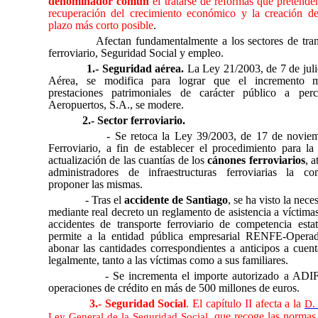
denominador común
el tratarse de reformas que pretenden
recuperación del crecimiento económico y la creación d
plazo más corto posible
.
Afectan fundamentalmente a los sectores de tran
ferroviario, Seguridad Social y empleo.
1.- Seguridad aérea.
La Ley 21/2003, de 7 de jul
Aérea, se modifica para lograr que el incremento 
prestaciones patrimoniales de carácter público a per
Aeropuertos, S.A., se modere.
2.- Sector ferroviario.
- Se retoca la Ley 39/2003, de 17 de noviem
Ferroviario, a fin de establecer el procedimiento para la
actualización de las cuantías de los
cánones ferroviarios
, 
administradores de infraestructuras ferroviarias la c
proponer las mismas.
- Tras el
accidente de Santiago
, se ha visto la nec
mediante real decreto un reglamento de asistencia a víctimas
accidentes de transporte ferroviario de competencia esta
permite a la entidad pública empresarial RENFE-Opera
abonar las cantidades correspondientes a anticipos a cuen
legalmente, tanto a las víctimas como a sus familiares.
- Se incrementa el importe autorizado a ADIF
operaciones de crédito en más de 500 millones de euros.
3.- Seguridad Social
. El capítulo II afecta a la
D.
, que recoge las normas 
Ley General de la Seguridad Social