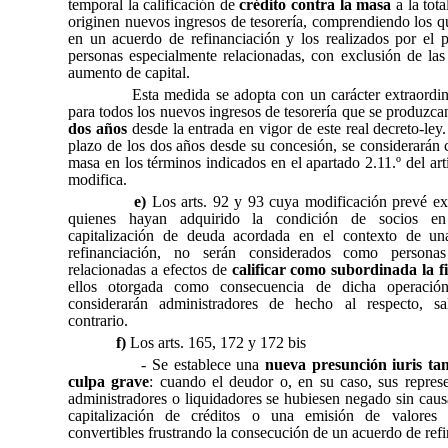
temporal la calificación de
crédito contra la masa
a la tota
originen nuevos ingresos de tesorería, comprendiendo los q
en un acuerdo de refinanciación y los realizados por el 
personas especialmente relacionadas, con exclusión de las
aumento de capital.
Esta medida se adopta con un carácter extraordi
para todos los nuevos ingresos de tesorería que se produzca
dos años
desde la entrada en vigor de este real decreto-ley.
plazo de los dos años desde su concesión, se considerarán c
masa en los términos indicados en el apartado 2.11.º del art
modifica.
e)
Los arts. 92 y 93 cuya modificación prevé e
quienes hayan adquirido la condición de socios en
capitalización de deuda acordada en el contexto de un
refinanciación, no serán considerados como personas
relacionadas a efectos de
calificar como subordinada la f
ellos otorgada como consecuencia de dicha operaci
considerarán administradores de hecho al respecto, s
contrario.
f)
Los arts. 165, 172 y 172 bis
- Se establece una
nueva presunción iuris ta
culpa grave
:
cuando el deudor o, en su caso, sus represe
administradores o liquidadores se hubiesen negado sin caus
capitalización de créditos o una emisión de valores 
convertibles frustrando la consecución de un acuerdo de ref