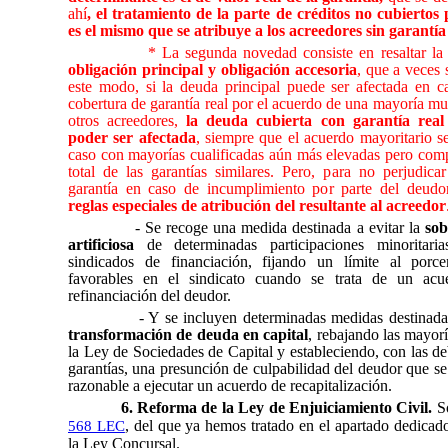
ahí
, el tratamiento de la parte de créditos no cubiertos 
es el mismo que se atribuye a los acreedores sin garantía
* La segunda novedad consiste en resaltar la 
obligación principal y obligación accesoria
, que a veces
este modo, si la deuda principal puede ser afectada en c
cobertura de garantía real por el acuerdo de una mayoría mu
otros acreedores,
la deuda cubierta con garantía rea
poder ser afectada
, siempre que el acuerdo mayoritario s
caso con mayorías cualificadas aún más elevadas pero comp
total de las garantías similares. Pero, para no perjudica
garantía en caso de incumplimiento por parte del deudor
reglas especiales de atribución del resultante al acreedor
- Se recoge una medida destinada a evitar la
sob
artificiosa
de determinadas participaciones minoritari
sindicados de financiación, fijando un límite al porc
favorables en el sindicato cuando se trata de un acu
refinanciación del deudor.
- Y se incluyen determinadas medidas destinada
transformación de deuda en capital
, rebajando las mayorí
la Ley de Sociedades de Capital y estableciendo, con las de
garantías, una presunción de culpabilidad del deudor que se
razonable a ejecutar un acuerdo de recapitalización.
6. Reforma de la Ley de Enjuiciamiento Civil.
S
, del que ya hemos tratado en el apartado dedicado 
568 LEC
la Ley Concursal.