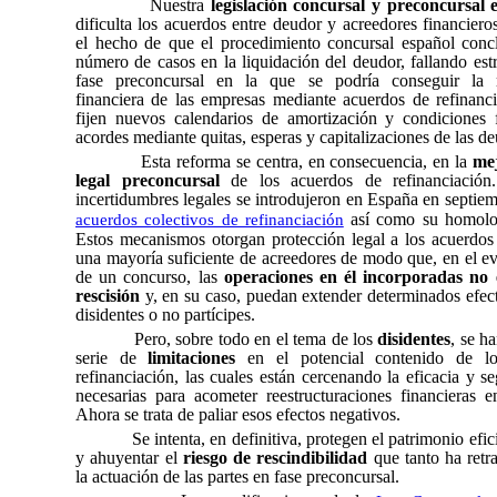
Nuestra
legislación concursal y preconcursal e
dificulta los acuerdos entre deudor y acreedores financier
el hecho de que el procedimiento concursal español conc
número de casos en la liquidación del deudor, fallando est
fase preconcursal en la que se podría conseguir la re
financiera de las empresas mediante acuerdos de refinanc
fijen nuevos calendarios de amortización y condiciones 
acordes mediante quitas, esperas y capitalizaciones de las de
Esta reforma se centra, en consecuencia, en la
me
legal preconcursal
de los acuerdos de refinanciación.
incertidumbres legales se introdujeron en España en septi
así como su homolog
acuerdos colectivos de refinanciación
Estos mecanismos otorgan protección legal a los acuerdos
una mayoría suficiente de acreedores de modo que, en el e
de un concurso, las
operaciones en él incorporadas no 
rescisión
y, en su caso, puedan extender determinados efec
disidentes o no partícipes.
Pero, sobre todo en el tema de los
disidentes
, se h
serie de
limitaciones
en el potencial contenido de l
refinanciación, las cuales están cercenando la eficacia y se
necesarias para acometer reestructuraciones financieras e
Ahora se trata de paliar esos efectos negativos.
Se intenta, en definitiva, protegen el patrimonio efi
y ahuyentar el
riesgo de rescindibilidad
que tanto ha retr
la actuación de las partes en fase preconcursal.