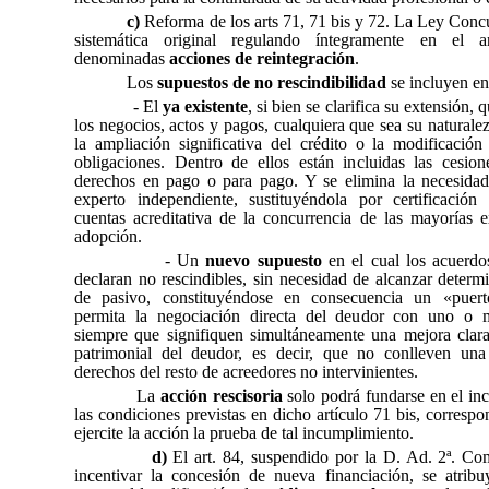
c)
Reforma de los arts 71, 71 bis y 72. La Ley Concu
sistemática original regulando íntegramente en el a
denominadas
acciones de reintegración
.
Los
supuestos de no rescindibilidad
se incluyen en 
- El
ya existente
, si bien se clarifica su extensión
los negocios, actos y pagos, cualquiera que sea su naturale
la ampliación significativa del crédito o la modificación
obligaciones. Dentro de ellos están incluidas las cesio
derechos en pago o para pago. Y se elimina la necesida
experto independiente, sustituyéndola por certificación
cuentas acreditativa de la concurrencia de las mayorías e
adopción.
- Un
nuevo supuesto
en el cual los acuerdo
declaran no rescindibles, sin necesidad de alcanzar deter
de pasivo, constituyéndose en consecuencia un «puer
permita la negociación directa del deudor con uno o m
siempre que signifiquen simultáneamente una mejora clara
patrimonial del deudor, es decir, que no conlleven un
derechos del resto de acreedores no intervinientes.
La
acción rescisoria
solo podrá fundarse en el in
las condiciones previstas en dicho artículo 71 bis, corresp
ejercite la acción la prueba de tal incumplimiento.
d)
El art. 84, suspendido por la D. Ad. 2ª. C
incentivar la concesión de nueva financiación, se atribu