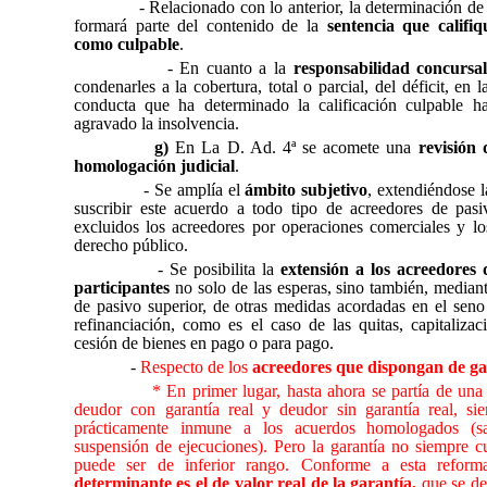
- Relacionado con lo anterior, la determinación de
formará parte del contenido de la
sentencia que califi
como culpable
.
- En cuanto a la
responsabilidad concursa
condenarles a la cobertura, total o parcial, del déficit, en 
conducta que ha determinado la calificación culpable 
agravado la insolvencia.
g)
En La D. Ad. 4ª se acomete una
revisión
homologación judicial
.
- Se amplía el
ámbito subjetivo
, extendiéndose l
suscribir este acuerdo a todo tipo de acreedores de pasiv
excluidos los acreedores por operaciones comerciales y lo
derecho público.
- Se posibilita la
extensión a los acreedores 
participantes
no solo de las esperas, sino también, median
de pasivo superior, de otras medidas acordadas en el seno
refinanciación, como es el caso de las quitas, capitaliza
cesión de bienes en pago o para pago.
-
Respecto de los
acreedores que dispongan de ga
* En primer lugar, hasta ahora se partía de una 
deudor con garantía real y deudor sin garantía real, si
prácticamente inmune a los acuerdos homologados (s
suspensión de ejecuciones). Pero la garantía no siempre c
puede ser de inferior rango. Conforme a esta refor
determinante es el de valor real de la garantía,
que se def