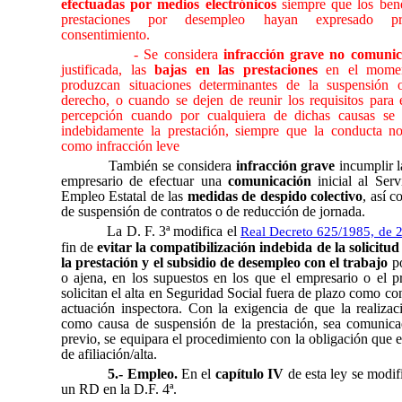
efectuadas por medios electrónicos
siempre que los benef
prestaciones por desempleo hayan expresado pr
consentimiento.
- Se considera
infracción grave
no comunic
justificada, las
bajas en las prestaciones
en el momen
produzcan situaciones determinantes de la suspensión 
derecho, o cuando se dejen de reunir los requisitos para 
percepción cuando por cualquiera de dichas causas se 
indebidamente la prestación, siempre que la conducta no 
como infracción leve
También se considera
infracción grave
incumplir l
empresario de efectuar una
comunicación
inicial al Serv
Empleo Estatal de las
medidas de despido colectivo
, así 
de suspensión de contratos o de reducción de jornada.
La D. F. 3ª modifica el
Real Decreto 625/1985, de 2
fin de
evitar la compatibilización indebida de la solicitud
la prestación y el subsidio de desempleo con el trabajo
po
o ajena, en los supuestos en los que el empresario o el p
solicitan el alta en Seguridad Social fuera de plazo como co
actuación inspectora. Con la exigencia de que la realizac
como causa de suspensión de la prestación, sea comunica
previo, se equipara el procedimiento con la obligación que e
de afiliación/alta.
5.- Empleo.
En el
capítulo IV
de esta ley se modifi
un RD en la D.F. 4ª.