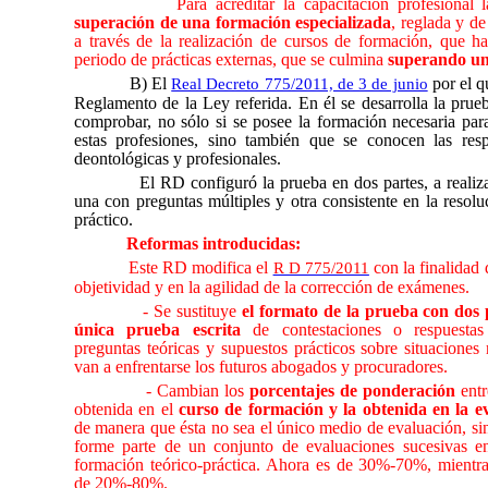
Para acreditar la capacitación profesional 
superación de una formación especializada
, reglada y de 
a través de la realización de cursos de formación, que ha
periodo de prácticas externas, que se culmina
superando un
B) El
por el q
Real Decreto 775/2011, de 3 de junio
Reglamento de la Ley referida. En él se desarrolla la prue
comprobar, no sólo si se posee la formación necesaria para
estas profesiones, sino también que se conocen las res
deontológicas y profesionales.
El RD configuró la prueba en dos partes, a realiz
una con preguntas múltiples y otra consistente en la resol
práctico.
Reformas introducidas:
Este RD modifica el
con la finalidad 
R D 775/2011
objetividad y en la agilidad de la corrección de exámenes.
- Se sustituye
el formato de la prueba con dos
única prueba escrita
de contestaciones o respuestas
preguntas teóricas y supuestos prácticos sobre situaciones 
van a enfrentarse los futuros abogados y procuradores.
- Cambian los
porcentajes de ponderación
entr
obtenida en el
curso de formación y la obtenida en la ev
de manera que ésta no sea el único medio de evaluación, s
forme parte de un conjunto de evaluaciones sucesivas e
formación teórico-práctica. Ahora es de 30%-70%, mientra
de 20%-80%.