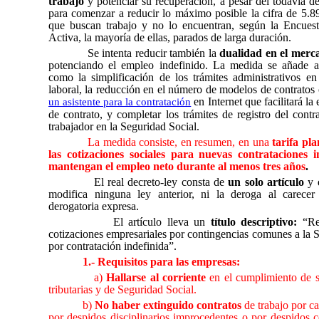
trabajo
y potenciar su recuperación, a pesar del todavía dé
para comenzar a reducir lo máximo posible la cifra de 5.8
que buscan trabajo y no lo encuentran, según la Encues
Activa, la mayoría de ellas, parados de larga duración.
Se intenta reducir también la
dualidad en el merc
potenciando el empleo indefinido. La medida se añade a 
como la simplificación de los trámites administrativos en
laboral, la reducción en el número de modelos de contratos 
en Internet que facilitará la 
un asistente para la contratación
de contrato, y completar los trámites de registro del contra
trabajador en la Seguridad Social.
La medida consiste, en resumen, en una
tarifa pl
las cotizaciones sociales para nuevas contrataciones 
mantengan el empleo neto durante al menos tres años
.
El real decreto-ley consta de
un solo artículo
y 
modifica ninguna ley anterior, ni la deroga al carecer
derogatoria expresa.
El artículo lleva un
título descriptivo:
“
Re
cotizaciones empresariales por contingencias comunes a la 
por contratación indefinida”.
1.-
Requisitos para las empresas:
a)
Hallarse al corriente
en el cumplimiento de s
tributarias y de Seguridad Social.
b)
No haber extinguido contratos
de trabajo por ca
por despidos disciplinarios improcedentes o por despidos c