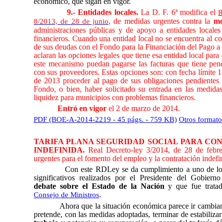
económico, que sigan en vigor.
9.- Entidades locales.
La D. F. 6ª modifica el
R
, de medidas urgentes contra la
mo
8/2013, de 28 de junio
administraciones públicas y de apoyo a entidades locale
financieros. Cuando
una entidad local no se encuentra al co
de sus deudas con el Fondo para la Financiación del Pago a
aclaran las opciones legales que tiene esa entidad local para
este mecanismo puedan pagarse las facturas que tiene pen
con sus proveedores. Estas opciones son: con fecha límite 
de 2013 proceder al pago de sus obligaciones pendientes
Fondo, o bien, haber solicitado su entrada en las medidas
liquidez para municipios con problemas financieros.
Entró en vigor
el 2 de marzo de 2014.
PDF (BOE-A-2014-2219 - 45 págs. - 759 KB)
Otros formato
TARIFA PLANA SEGURIDAD SOCIAL PARA CO
INDEFINIDA.
Real Decreto-ley 3/2014, de 28 de febr
urgentes para el fomento del empleo y la contratación indefi
Con este RDLey se da cumplimiento a uno de l
significativos realizados por el Presidente del Gobierno
debate sobre el Estado de la Nación
y que fue tratad
.
Consejo de Ministros
Ahora que la situación económica parece ir cambia
pretende, con las medidas adoptadas, terminar de estabiliza