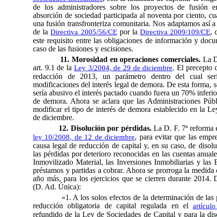
de los administradores sobre los proyectos de fusión 
absorción de sociedad participada al noventa por ciento, cu
una fusión transfronteriza comunitaria. Nos adaptamos así a
de la
por la
, 
Directiva 2005/56/CE
Directiva 2009/109/CE
este requisito entre las obligaciones de información y doc
caso de las fusiones y escisiones.
11. Morosidad en operaciones comerciales.
La D
art. 9.1 de la
. El precepto 
Ley 3/2004, de 29 de diciembre
redacción de 2013, un parámetro dentro del cual serí
modificaciones del interés legal de demora. De esta forma, s
sería abusivo el interés pactado cuando fuera un 70% inferior
de demora. Ahora se aclara que las Administraciones Púb
modificar el tipo de interés de demora establecido en la L
de diciembre.
12. Disolución por pérdidas.
La D. F. 7ª reforma 
, para evitar que las empr
ley 10/2008, de 12 de diciembre
causa legal de reducción de capital y, en su caso, de disol
las pérdidas por deterioro reconocidas en las cuentas anuale
Inmovilizado Material, las Inversiones Inmobiliarias y las 
préstamos y partidas a cobrar. Ahora se prorroga la medida 
año más, para los ejercicios que se cierren durante 2014. D
(D. Ad. Única):
«1. A los solos efectos de la determinación de las 
reducción obligatoria de capital regulada en el
artícul
refundido de la Ley de Sociedades de Capital y para la dis