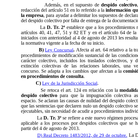
Además, en el supuesto de
despido colectivo
redacción del artículo 51 en lo referido a la
información que
la empresa
, para ayudar a delimitar los supuestos de declar
del despido colectivo por falta de entrega de la documentaci
La
D. Tr. 2ª
establece que a los procedimientos 
artículos 40, 41, 47, 51 y 82 ET y en el artículo 64 de l
iniciados con anterioridad al 4 de agosto de 2013 les resulta
la normativa vigente a la fecha de su inicio.
B)
.
Afecta al art. 64 relativo a la t
Ley Concursal
procedimientos de modificación sustancial de las condicion
carácter colectivo, incluidos los traslados colectivos, y
extinción colectivas de las relaciones laborales, una v
concurso. Se adapta a los cambios que afectan a la
comisi
en procedimientos de consulta
.
C)
.
Ley de la Jurisdicción Social
Se retoca el art. 124 en relación con la
modalida
despido colectivo
para que la impugnación colectiva 
espacio. Se aclaran las causas de nulidad del despido colect
que las sentencias que declaren nulo un despido colectivo s
ejecutables, sin necesidad de acudir a procedimientos indivi
La
D. Tr. 3ª
se refiere a este nuevo régimen proces
aplicable a los procesos por despidos colectivos que se h
partir del 4 de agosto de 2013.
La D.
D) Real Decreto 1483/2012, de 29 de octubre.