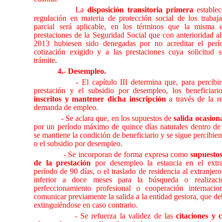
La
disposición transitoria primera
establec
regulación en materia de protección social de los trabaj
parcial será aplicable, en los términos que la misma e
prestaciones de la Seguridad Social que con anterioridad a
2013 hubiesen sido denegadas por no acreditar el per
cotización exigido y a las prestaciones cuya solicitud 
trámite
.
4.- Desempleo.
-
El capítulo III determina que, para percibi
prestación y el subsidio por desempleo, los beneficiar
inscritos y mantener dicha inscripción
a través de la r
demanda de empleo.
- Se aclara que, en los supuestos de
salida ocasion
por un período máximo de quince días naturales dentro de 
se mantiene la condición de beneficiario y se sigue percibien
o el subsidio por desempleo.
- Se incorporan de forma expresa como
supuestos
de la prestación
por desempleo la estancia en el extra
período de 90 días, o el traslado de residencia al extranjer
inferior a doce meses para la búsqueda o realizaci
perfeccionamiento profesional o cooperación internacio
comunicar previamente la salida a la entidad gestora, que deb
extinguiéndose en caso contrario.
- Se refuerza la validez de las
citaciones y 