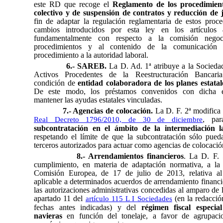
este RD que recoge el
Reglamento de los procedimien
colectivo y de suspensión de contratos y reducción de
fin de adaptar la regulación reglamentaria de estos proce
cambios introducidos por esta ley en los artículo
fundamentalmente con respecto a la comisión negoc
procedimientos y al contenido de la comunicación 
procedimiento a la autoridad laboral.
6.- SAREB.
La D. Ad. 1ª atribuye a la Socieda
Activos Procedentes de la Reestructuración Bancar
condición de
entidad colaboradora de los planes estatal
De este modo, los préstamos convenidos con dicha 
mantener las ayudas estatales vinculadas.
7.- Agencias de colocación.
La D. F. 2ª modifica e
, pa
Real Decreto 1796/2010, de 30 de diciembre
subcontratación en el ámbito de la intermediación l
respetando el límite de que la subcontratación sólo pueda
terceros autorizados para actuar como agencias de colocació
8.- Arrendamientos financieros
. La D. F. 
cumplimiento, en materia de adaptación normativa, a la
Comisión Europea, de 17 de julio de 2013, relativa al
aplicable a determinados acuerdos de arrendamiento financi
las autorizaciones administrativas concedidas al amparo de l
apartado 11 del
(en la redacció
artículo 115 L I Sociedades
fechas antes indicadas) y del
régimen fiscal especia
navieras
en función del tonelaje, a favor de agrupacio