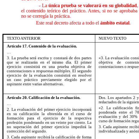
- La
única prueba se valorará en su globalidad
,
el contenido teórico del práctico. Antes, si no se aprobaba l
no se corregía la práctica.
Este real decreto afecta a todo el
ámbito estatal
.
TEXTO ANTERIOR
NUEVO TEXTO
Artículo 17. Contenido de la evaluación.
…
3. La prueba será escrita y constará de dos partes
«3. La evaluación consi
que se realizarán en el mismo día. El primer
objetiva de conteni
ejercicio consistirá en una prueba objetiva de
contestaciones o respue
contestaciones o respuestas múltiples. El segundo
ejercicio de la evaluación consistirá en resolver
un caso práctico previamente elegido por el
aspirante entre varias alternativas.
Artículo 20. Calificación de la evaluación.
Dos. Los apartados 2 y
redactados de la siguie
…
«2. La calificación fi
2. La evaluación del primer ejercicio incorporará
ponderada entre el 7
en su calificación la obtenida en el curso de
evaluación y del 30% 
formación para el ejercicio de la respectiva
curso de formación regul
profesión ponderando en un veinte por ciento. La
no superación del primer ejercicio impedirá la
3. Cada aspirante recibi
corrección del segundo.
individualizada y anón
3. Cada aspirante recibirá la calificación de forma