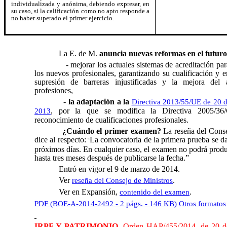
individualizada y anónima, debiendo expresar, en
su caso, si la calificación como no apto responde a
no haber superado el primer ejercicio.
La E. de M.
anuncia nuevas reformas en el futuro
- mejorar los actuales sistemas de acreditación par
los nuevos profesionales, garantizando su cualificación y e
supresión de barreras injustificadas y la mejora del 
profesiones,
-
la adaptación a la
Directiva 2013/55/UE de 20 
, por la que se modifica la Directiva 2005/36/
2013
reconocimiento de cualificaciones profesionales.
¿Cuándo el primer examen?
La reseña del Conse
dice al respecto:
La convocatoria de la primera prueba se d
“
próximos días. En cualquier caso, el examen no podrá produ
hasta tres meses después de publicarse la fecha.”
Entró en vigor el 9 de marzo de 2014.
Ver
.
reseña del Consejo de Ministros
Ver en Expansión,
.
contenido del examen
PDF (BOE-A-2014-2492 - 2 págs. - 146 KB)
Otros formatos
IRPF Y PATRIMONIO.
Orden HAP/455/2014, de 20 de