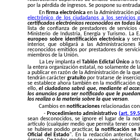
por la pérdida de ingresos. Se pospone su entrada 
En
firma electrónica
en la Administración pú
electrónico de los ciudadanos a los servicios p
certificados electrónicos reconocidos en todas l
lista de confianza de prestadores de servicios
Ministerio de Industria, Energía y Turismo. La
europeo sobre identificación electrónica
y serv
interior, que obligará a las Administraciones 
reconocidos emitidos por prestadores de servici
miembros de la Unión.
La Ley implanta el
Tablón Edictal Único
a tr
la entera organización estatal, no solamente de 
a publicar en razón de la Administración de la q
tendrán carácter
gratuito
por tratarse de inserc
se establece ahora también en la modificación 
ello,
el ciudadano sabrá que, mediante el acce
los anuncios para ser notificado que le pueda
los realiza o la materia sobre la que versan
.
Cambios en
notificaciones
relacionadas con 
-
Procedimiento administrativo
(art. 59
sean desconocidos, se ignore el lugar de la no
artículo (cualquier medio que permita tener consta
se hubiese podido practicar,
la notificación se
Oficial del Estado
". En la redacción anterior, h