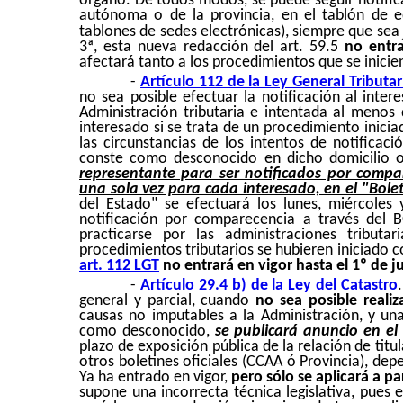
órgano. De todos modos, se puede seguir notifi
autónoma o de la provincia, en el tablón de e
tablones de sedes electrónicas), siempre que sea
3ª, esta nueva redacción del art. 59.5
no entra
afectará tanto a los procedimientos que se inicie
-
Artículo 112 de la Ley General Tributar
no sea posible efectuar la notificación al inte
Administración tributaria e intentada al menos 
interesado si se trata de un procedimiento inicia
las circunstancias de los intentos de notificaci
conste como desconocido en dicho domicilio o
representante para ser notificados por compa
una sola vez para cada interesado, en el "Bolet
del Estado" se efectuará los lunes, miércoles
notificación por comparecencia a través del B
practicarse por las administraciones tributa
procedimientos tributarios se hubieren iniciado c
art. 112 LGT
no entrará en vigor hasta el 1º de j
-
Artículo 29.4 b) de la Ley del Catastro
.
general y parcial, cuando
no sea posible realiz
causas no imputables a la Administración, y un
como desconocido,
se publicará anuncio en el 
plazo de exposición pública de la relación de tit
otros boletines oficiales (CCAA ó Provincia), de
Ya ha entrado en vigor,
pero sólo se aplicará a par
supone una incorrecta técnica legislativa, pues 