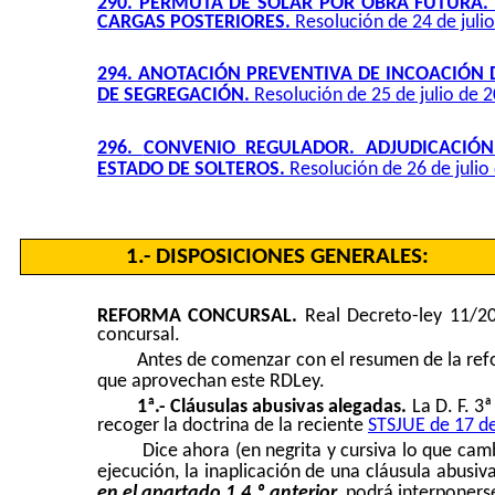
290. PERMUTA DE SOLAR POR OBRA FUTURA.
CARGAS POSTERIORES.
Resolución de 24 de juli
294. ANOTACIÓN PREVENTIVA DE INCOACIÓN 
DE SEGREGACIÓN.
Resolución de 25 de julio de 
296.
CONVENIO REGULADOR. ADJUDICACIÓN
ESTADO DE SOLTEROS.
Resolución de 26 de julio
1.- DISPOSICIONES GENERALES:
REFORMA CONCURSAL.
Real Decreto-ley 11/2
concursal.
Antes de comenzar con el resumen de la ref
que aprovechan este RDLey.
1ª.- Cláusulas abusivas alegadas.
La D. F. 3ª
recoger la doctrina de la reciente
STSJUE de 17 de
Dice ahora (en negrita y cursiva lo que cam
ejecución, la inaplicación de una cláusula abusiv
en el apartado 1.4.º anterior
, podrá interponers