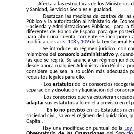
Afecta a las estructuras de los Ministerios
y Sanidad, Servicios Sociales e Igualdad.
Destacan las medidas de
control
de las
Público y la autorización al Ministerio de Econ
Hacienda y Administraciones Públicas,
para la 
diferentes del Banco de España, para que poster
para abrir una cuenta corriente se incorporen 
modifican los
arts. 108 y 109
de la
Ley General Pr
Se introduce un régimen jurídico, con c
miembros del
consorcio administrativo
y, cuando
las que se regirá. Se anuncia un régimen jurídi
desde ahora cualquier Administración Pública po
considere que sea la solución más adecuada par
requisitos legales para ello.
- Los
estatutos
de los consorcios recogerán
separación y disolución y liquidación del consorc
- Los consorcios que ya estuvieran creado
adaptar sus estatutos
a lo en ella previsto en el 
-
En lo no previsto
en los Estatutos ni en 
sociedad civil, salvo el régimen de liquidación,
Capital.
Hay una modificación puntual de la
Ley 
Observatorio de las Ocupaciones
del Servicio