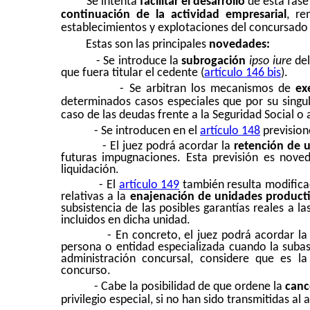
Se intenta
facilitar el desarrollo
de esta fase
continuación de la actividad empresarial
, re
establecimientos y explotaciones del concursado 
Estas son las principales
novedades:
- Se introduce la
subrogación
ipso iure
del
que fuera titular el cedente (
artículo 146 bis
).
- Se arbitran los mecanismos de
ex
determinados casos especiales que por su singu
caso de las deudas frente a la Seguridad Social o 
- Se introducen en el
artículo 148
prevision
- El juez podrá acordar la
retención de u
futuras impugnaciones. Esta previsión es noved
liquidación.
- El
artículo 149
también resulta modificad
relativas a la
enajenación de unidades product
subsistencia de las posibles garantías reales a l
incluidos en dicha unidad.
- En concreto, el juez podrá acordar la
persona o entidad especializada cuando la subas
administración concursal, considere que es l
concurso.
- Cabe la posibilidad de que ordene la
canc
privilegio especial, si no han sido transmitidas al