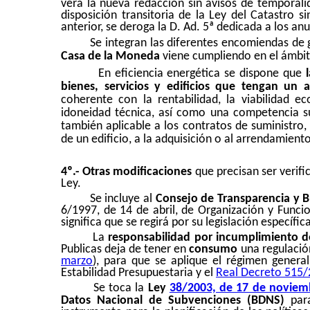
verá la nueva redacción sin avisos de temporali
disposición transitoria de la Ley del Catastro
anterior, se deroga la D. Ad. 5ª dedicada a los a
Se integran las diferentes encomiendas de 
Casa de la Moneda
viene cumpliendo en el ámbito
En eficiencia energética se dispone que
bienes, servicios y edificios que tengan un 
coherente con la rentabilidad, la viabilidad e
idoneidad técnica, así como una competencia su
también aplicable a los contratos de suministro,
de un edificio, a la adquisición o al arrendamiento
4º.- Otras modificaciones
que precisan ser verif
Ley.
Se incluye al
Consejo de Transparencia y 
6/1997, de 14 de abril, de Organización y Funci
significa que se regirá por su legislación específi
La
responsabilidad por incumplimiento d
Publicas deja de tener en
consumo
una regulación
marzo
), para que se aplique el régimen genera
Estabilidad Presupuestaria y el
Real Decreto 515/2
Se toca la
Ley
38/2003, de 17 de noviem
Datos Nacional de Subvenciones (BDNS)
par