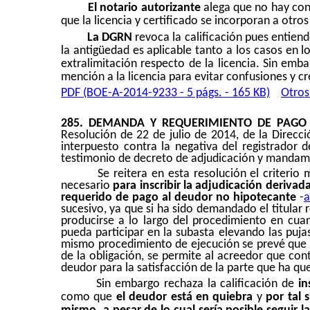
El notario autorizante
alega que no hay cont
que la licencia y certificado se incorporan a otros
La DGRN
revoca la calificación pues entiend
la antigüedad es aplicable tanto a los casos en 
extralimitación respecto de la licencia. Sin emb
mención a la licencia para evitar confusiones y cr
PDF (BOE-A-2014-9233 - 5 págs. - 165 KB)
Otros
285.
DEMANDA Y REQUERIMIENTO DE PAGO
Resolución de 22 de julio de 2014, de la Direcci
interpuesto contra la negativa del registrador 
testimonio de decreto de adjudicación y mandami
Se reitera en esta resolución el criterio
necesario
para inscribir la adjudicación deriv
requerido de pago al deudor no hipotecante
-
a
sucesivo, ya que si ha sido demandado el titular 
producirse a lo largo del procedimiento en cua
pueda participar en la subasta elevando las puj
mismo procedimiento de ejecución se prevé que si
de la obligación, se permite al acreedor que co
deudor para la satisfacción de la parte que ha qu
Sin embargo rechaza la calificación de
in
como que
el deudor está en quiebra
y
por tal 