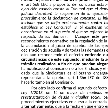
mismo, a pesar de lo cual sería posible seguir 
el art 568 LEC a propósito del concurso estab
ejecución cuando conste al Tribunal que el dema
judicial decretará la suspensión de la ejecuc
procedimiento la declaración de concurso. El ini
iniciado que se dirija exclusivamente contra b
establece la Ley Concursal. 3. Si existieran 
encontraran en el supuesto al que se refieren l
respecto de los demás
».
(Aunque este pre
reconocimiento normativo en la regulación de la 
la acumulación al juicio de quiebra de las ej
declaración de aquélla y de todas las demandas ej
ello aun reconociendo el defecto
entiende qu
circunstancias de este supuesto, mediante la a
trámites realizados, a fin de que puedan alega
ha notificado al comisario no a los Síndicos y el
dado que la Sindicatura es el órgano encarga
representar a la quiebra, (art 1.366 LEC de 188
hacerlo también al Comisario.
Por otro lado confirma el segundo defecto 
Ley 1/2013, de 14 de mayo, de medidas para
reestructuración de deuda y alquiler social,
par
procedimientos ejecutivos en curso a la entrada
alternativamente
: que a la fecha en que entró e