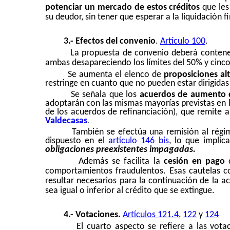
potenciar un mercado de estos créditos
que les
su deudor, sin tener que esperar a la liquidación fi
3.- Efectos del convenio
.
Artículo 100
.
La propuesta de convenio deberá conten
ambas desapareciendo los límites del 50% y cinc
Se aumenta el elenco de
proposiciones al
restringe en cuanto que no pueden estar dirigida
Se señala que los
acuerdos de aumento d
adoptarán con las mismas mayorías previstas en 
de los acuerdos de refinanciación), que remite 
Valdecasas
.
También se efectúa una remisión al rég
dispuesto en el
artículo 146 bis
, lo que implic
obligaciones preexistentes impagadas.
Además se facilita la
cesión en pago
d
comportamientos fraudulentos. Esas cautelas c
resultar necesarios para la continuación de la a
sea igual o inferior al crédito que se extingue.
4.- Votaciones.
Artículos 121.4
,
122
y
124
El cuarto aspecto se refiere a las vot