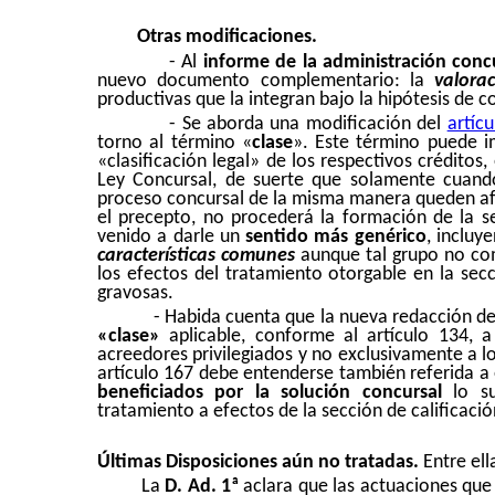
Otras modificaciones.
- Al
informe de la administración conc
nuevo documento complementario: la
valora
productivas que la integran bajo la hipótesis de c
- Se aborda una modificación del
artíc
torno al término «
clase
». Este término puede im
«clasificación legal» de los respectivos créditos
Ley Concursal, de suerte que solamente cuando
proceso concursal de la misma manera queden afec
el precepto, no procederá la formación de la sec
venido a darle un
sentido más genérico
, incluy
características comunes
aunque tal grupo no com
los efectos del tratamiento otorgable en la sec
gravosas.
- Habida cuenta que la nueva redacción d
«clase»
aplicable, conforme al artículo
134, a
acreedores privilegiados y no exclusivamente a lo
artículo 167 debe entenderse también referida a 
beneficiados por la solución concursal
lo su
tratamiento a efectos de la sección de calificació
Últimas Disposiciones aún no tratadas.
Entre el
La
D. Ad. 1ª
aclara que las actuaciones que 