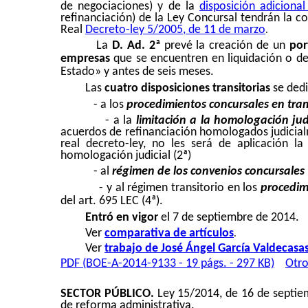
de negociaciones) y de la
disposición adicional
refinanciación)
de la Ley Concursal tendrán la c
Real
Decreto-ley 5/2005, de 11 de marzo
.
La
D. Ad. 2ª
prevé la creación de un
por
empresas
que se encuentren en liquidación o de 
Estado» y antes de seis meses.
Las
cuatro disposiciones transitorias
se dedi
-
a los
procedimientos concursales en tra
- a la
limitación a la homologación jud
acuerdos de refinanciación homologados judicialm
real decreto-ley, no les será de aplicación la
homologación judicial (2ª)
- al
régimen de los convenios concursales
- y al r
égimen transitorio en los
procedim
del art. 695 LEC (4ª).
Entró en vigor
el 7 de septiembre de 2014.
Ver
comparativa de artículos
.
Ver
trabajo de José Ángel García Valdecasa
PDF (BOE-A-2014-9133 - 19 págs. - 297 KB)
Otro
SECTOR PÚBLICO.
Ley 15/2014, de 16 de septiem
de reforma administrativa.