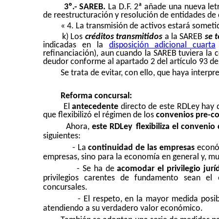
3º.- SAREB.
La D.F. 2ª añade una nueva let
de reestructuración y resolución de entidades de c
«
4. La transmisión de activos estará sometid
k) Los
créditos transmitidos
a la SAREB
se 
indicadas en la
disposición adicional cuarta
refinanciación), aun cuando la SAREB tuviera la
deudor conforme al apartado 2 del artículo 93 de
Se trata de evitar, con ello, que haya interpr
Reforma concursal:
El
antecedente
directo de este RDLey hay 
que flexibilizó el régimen de los
convenios pre-co
Ahora,
este RDLey
flexibiliza el convenio
siguientes:
- La
continuidad de las empresas
económ
empresas, sino para la economía en general y, mu
- Se ha de
acomodar el privilegio jur
privilegios carentes de fundamento sean el 
concursales.
- El respeto, en la mayor medida posib
atendiendo a su verdadero valor económico.