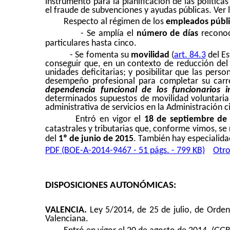
instrumento para la planificación de las políticas
el fraude de subvenciones y ayudas públicas. Ver la
Respecto al régimen de los
empleados públi
- Se amplía el
número de días
reconoc
particulares hasta cinco.
- Se fomenta su
movilidad
(
art. 84.3
del Es
conseguir que, en un contexto de reducción del
unidades deficitarias; y posibilitar que las pers
desempeño profesional para completar su carrer
dependencia funcional de los funcionarios i
determinados supuestos de movilidad voluntaria e
administrativa de servicios en la Administración civ
Entró en vigor el
18 de septiembre de
catastrales y tributarias que, conforme vimos, se 
del
1º de junio de 2015
. También hay especialida
PDF (BOE-A-2014-9467 - 51 págs. - 799 KB)
Otro
DISPOSICIONES AUTONÓMICAS:
VALENCIA.
Ley 5/2014, de 25 de julio, de Orden
Valenciana.