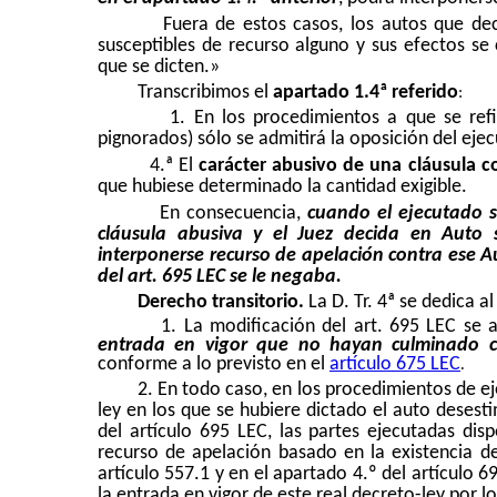
Fuera de estos casos, los autos que dec
susceptibles de recurso alguno y sus efectos se
que se dicten.»
Transcribimos el
apartado 1.4ª referido
:
1. En los procedimientos a que se ref
pignorados) sólo se admitirá la oposición del eje
4.ª El
carácter abusivo de una cláusula c
que hubiese determinado la cantidad exigible.
En consecuencia,
cuando el ejecutado s
cláusula abusiva y el Juez decida en Auto 
interponerse recurso de apelación contra ese A
del art. 695 LEC se le negaba.
Derecho transitorio.
La D. Tr. 4ª se dedica 
1. La modificación del art. 695 LEC se 
entrada en vigor que no hayan culminado c
conforme a lo previsto en el
artículo 675 LEC
.
2. En todo caso, en los procedimientos de ej
ley en los que se hubiere dictado el auto desest
del artículo 695 LEC, las partes ejecutadas di
recurso de apelación basado en la existencia de
artículo 557.1 y en el apartado 4.º del artículo 
la entrada en vigor de este real decreto-ley por l