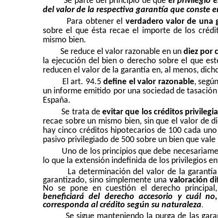
Se parte del principio de que
el privilegio
del valor de la respectiva garantía que conste en
Para obtener el
verdadero valor de una 
sobre el que ésta recae el importe de los créd
mismo bien.
Se reduce el valor razonable en un
diez por 
la ejecución del bien o derecho sobre el que est
reducen el valor de la garantía en, al menos, dich
El art. 94.5
define el valor razonable
, segú
un informe emitido por una sociedad de tasación 
España.
Se trata de
evitar que los créditos privile
recae sobre un mismo bien, sin que el valor de d
hay cinco créditos hipotecarios de 100 cada uno 
pasivo privilegiado de 500 sobre un bien que vale
Uno de los principios que debe necesariamen
lo que la extensión indefinida de los privilegios e
La determinación del valor de la garantía
garantizado, sino simplemente una
valoración di
No se pone en cuestión el derecho principal
beneficiará del derecho accesorio y cuál n
corresponda al crédito según su naturaleza
.
Se sigue manteniendo la purga de las garan