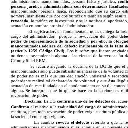
administradores mancomunados, persona física y jurídica,
confi
persona jurídica administradora con determinadas facultades
mancomunado, persona física, reconociendo que su cargo es
nombre, manifiesta que por dos burofax y también según resulta d
revocado
, lo ratifica en la escritura y se le notifica al apodera
actuación en nombre propio del administrador.
El
registrador
, en fundamentada nota, deniega la ins
cargo del administrador, porque la revocación del poder
debe
poder de representación de la sociedad y por ello, la otorga
mancomunados adolece del defecto insubsanable de la falta d
(artículo 1259 Código Civil).
Los burofax que fueron enviados 
no tienen trascendencia alguna a los efectos de la revocación da
Ccom y 5 del RRM.
Se recurre alegando la doctrina de la DG de que el pode
mancomunados solo puede subsistir mientras se de la voluntad 
de poder no es más que una declaración unilateral y receptici
poderdante realizó tal declaración de voluntad y que ésta llegó
actuación de éste fundada en el apoderamiento en su día concedid
alguna. Se interpreta que lo que se hace en la escritura es ra
revocación de poder.
Doctrina:
La DG
confirma uno de los defectos
del acuer
Confirma
el relativo a la
caducidad del cargo de administrado
escritura, pues toda revocación de poder exige escritura pública 
la sociedad con cargo vigente.
En cambio
revoca el defecto
referido a que la r
administradores mancomunados pues aunque en el presente ca