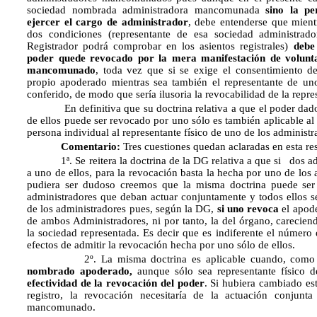
sociedad nombrada administradora mancomunada
sino la pe
ejercer el cargo de administrador
, debe entenderse que mient
dos condiciones (representante de esa sociedad administrado
Registrador podrá comprobar en los asientos registrales)
debe
poder quede revocado por la mera manifestación de volunta
mancomunado
, toda vez que si se exige el consentimiento d
propio apoderado mientras sea también el representante de uno
conferido, de modo que sería ilusoria la revocabilidad de la repres
En definitiva que su doctrina relativa a que el poder dad
de ellos puede ser revocado por uno sólo es también aplicable a
persona individual al representante físico de uno de los adminis
Comentario:
Tres cuestiones quedan aclaradas en esta re
1ª. Se reitera la doctrina de la DG relativa a que si dos a
a uno de ellos, para la revocación basta la hecha por uno de l
pudiera ser dudoso creemos que la misma doctrina puede ser
administradores que deban actuar conjuntamente y todos ellos s
de los administradores pues, según la DG,
si uno revoca
el apod
de ambos Administradores, ni por tanto, la del órgano, careciend
la sociedad representada. Es decir que es indiferente el núme
efectos de admitir la revocación hecha por uno sólo de ellos.
2º. La misma doctrina es aplicable cuando, como en
nombrado apoderado,
aunque sólo sea representante físico d
efectividad de la revocación del poder
. Si hubiera cambiado este
registro, la revocación necesitaría de la actuación conjunt
mancomunado.