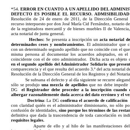
*54.
ERROR EN CUANTO A UN APELLIDO DEL ADMINI
DEFECTO ES POSIBLE EL RECURSO. ADMISIBILIDA
Resolución de 24 de enero de 2011, de la Dirección General d
recurso interpuesto por don José María Cid Fernández, notario de 
de la registradora mercantil y de bienes muebles II de Valencia,
acta notarial de junta general.
Hechos:
Se presenta a inscripción un
acta notarial d
determinados ceses y nombramientos
. El administrador que c
con un determinado segundo apellido que no coincide con el que se
misma persona al documentar los acuerdos adoptados, en el 
coincidente con el de otro administrador. Dicha acta es objeto d
en el segundo apellido del Administrador Solidario que presen
comparecencia y el que resulta del acuerdo 3.º del acta notarial de 
Resolución de la Dirección General de los Registros y del Notari
Se subsana el defecto y al día siguiente se recurre alegando 
sólo se produjo
una mezcla de apellidos
que no debe impedir l
DG
el Registrador debe proceder a la inscripción cuando
albergar razonablemente duda acerca del dato erróneo y el ve
Doctrina
: La DG
confirma el acuerdo de calificación
p
con claridad quién es el administrador dimisionario, no sólo p
confusión de identidades,
sino porque los términos de las resta
definitiva que dada la trascendencia de toda cancelación es in
requisitos legales.
Aparte de ello y al hilo de las manifestaciones del recu