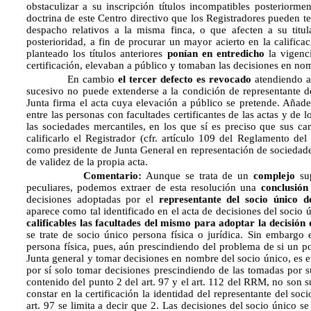
obstaculizar a su inscripción títulos incompatibles posteriormen
doctrina de este Centro directivo que los Registradores pueden 
despacho relativos a la misma finca, o que afecten a su titu
posterioridad, a fin de procurar un mayor acierto en la calificaci
planteado los títulos anteriores
ponían en entredicho
la vigenc
certificación, elevaban a público y tomaban las decisiones en no
En cambio
el tercer defecto es revocado
atendiendo a 
sucesivo no puede extenderse a la condición de representante d
Junta firma el acta cuya elevación a público se pretende. Añad
entre las personas con facultades certificantes de las actas y de
las sociedades mercantiles, en los que sí es preciso que sus car
calificarlo el Registrador (cfr. artículo 109 del Reglamento del
como presidente de Junta General en representación de sociedade
de validez de la propia acta.
Comentario:
Aunque se trata de un
complejo
sup
peculiares, podemos extraer de esta resolución una
conclusió
decisiones adoptadas por el
representante del socio único 
aparece como tal identificado en el acta de decisiones del socio ú
calificables las facultades del mismo para adoptar la decisión 
se trate de socio único persona física o jurídica. Sin embargo
persona física, pues, aún prescindiendo del problema de si un po
Junta general y tomar decisiones en nombre del socio único, es e
por sí solo tomar decisiones prescindiendo de las tomadas por s
contenido del punto 2 del art. 97 y el art. 112 del RRM, no son s
constar en la certificación la identidad del representante del so
art. 97 se limita a decir que 2. Las decisiones del socio único 