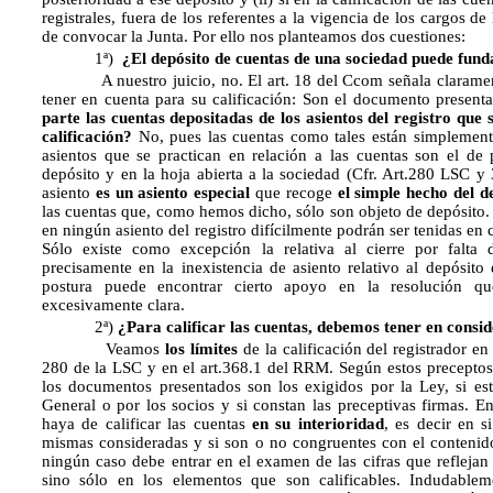
registrales, fuera de los referentes a la vigencia de los cargos de 
de convocar la Junta. Por ello nos planteamos dos cuestiones:
1ª)
¿El depósito de cuentas de una sociedad puede fund
A nuestro juicio, no. El art. 18 del Ccom señala claramente
tener en cuenta para su calificación: Son el documento presenta
parte las cuentas depositadas de los asientos del registro que
calificación?
No, pues las cuentas como tales están simplemente
asientos que se practican en relación a las cuentas son el de 
depósito y en la hoja abierta a la sociedad (Cfr. Art.280 LSC 
asiento
es un asiento especial
que recoge
el simple hecho del d
las cuentas que, como hemos dicho, sólo son objeto de depósito. 
en ningún asiento del registro difícilmente podrán ser tenidas en c
Sólo existe como excepción la relativa al cierre por falta 
precisamente en la inexistencia de asiento relativo al depósito 
postura puede encontrar cierto apoyo en la resolución 
excesivamente clara.
2ª)
¿Para calificar las cuentas, debemos tener en consid
Veamos
los límites
de la calificación del registrador en
280 de la LSC y en el art.368.1 del RRM. Según estos preceptos 
los documentos presentados son los exigidos por la Ley, si e
General o por los socios y si constan las preceptivas firmas. En
haya de calificar las cuentas
en su interioridad
, es decir en s
mismas consideradas y si son o no congruentes con el contenido d
ningún caso debe entrar en el examen de las cifras que reflejan 
sino sólo en los elementos que son calificables. Indudablem