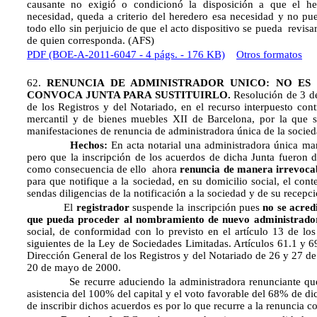
causante no exigió o condicionó la disposición a que el here
necesidad, queda a criterio del heredero esa necesidad y no puede
todo ello sin perjuicio de que el acto dispositivo se pueda revisar
de quien corresponda. (AFS)
PDF (BOE-A-2011-6047 - 4 págs. - 176 KB)
Otros formatos
62.
RENUNCIA DE ADMINISTRADOR UNICO: NO ES P
CONVOCA JUNTA PARA SUSTITUIRLO.
Resolución de 3 de
de los Registros y del Notariado, en el recurso interpuesto contr
mercantil y de bienes muebles XII de Barcelona, por la que s
manifestaciones de renuncia de administradora única de la socied
Hechos:
En acta notarial una administradora única man
pero que la inscripción de los acuerdos de dicha Junta fueron 
como consecuencia de ello ahora
renuncia de manera irrevoca
para que notifique a la sociedad, en su domicilio social, el con
sendas diligencias de la notificación a la sociedad y de su recepció
El
registrador
suspende la inscripción pues 
no se acred
que pueda proceder al nombramiento de nuevo administrado
social, de conformidad con lo previsto en el artículo 13 de los 
siguientes de la Ley de Sociedades Limitadas. Artículos 61.1 y 6
Dirección General de los Registros y del Notariado de 26 y 27 d
20 de mayo de 2000.
Se recurre aduciendo la administradora renunciante que s
asistencia del 100% del capital y el voto favorable del 68% de di
de inscribir dichos acuerdos es por lo que recurre a la renuncia co