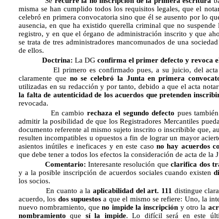
Se
recurre la no inscripción de la primera escritura
ba
misma se han cumplido todos los requisitos legales, que el notar
celebró en primera convocatoria sino que él se ausento por lo que
ausencia, en que ha existido querella criminal que no suspende 
registro, y en que el órgano de administración inscrito y que aho
se trata de tres administradores mancomunados de una socieda
de ellos.
Doctrina:
La DG
confirma el primer defecto y revoca e
El primero es confirmado pues, a su juicio, del acta nota
claramente que
no se celebró la Junta en primera convocat
utilizadas en su redacción y por tanto, debido a que el acta notar
la falta de autenticidad de los acuerdos que pretenden inscribi
revocada.
En cambio
rechaza el segundo defecto
pues también 
admitir la posibilidad de que los Registradores Mercantiles pue
documento referente al mismo sujeto inscrito o inscribible que, a
resulten incompatibles u opuestos a fin de lograr un mayor acierto 
asientos inútiles e ineficaces y en este caso
no hay acuerdos co
que debe tener a todos los efectos la consideración de acta de la J
Comentario:
Interesante resolución que
clarifica dos t
y a la posible inscripción de acuerdos sociales cuando existen
d
los socios.
En cuanto a la
aplicabilidad del art. 111
distingue clara
acuerdo, los
dos supuestos
a que el mismo se refiere: Uno, la in
nuevo nombramiento, que
no impide la inscripción
y otro la
acr
nombramiento
que
sí la impide
. Lo difícil será en este úl