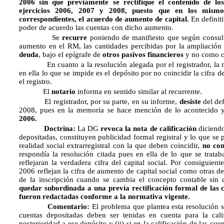
2006 sin que previamente se rectifique el contenido de los
ejercicios 2006, 2007 y 2008, puesto que en los mismos
correspondientes, el acuerdo de aumento de capital.
En definit
poder de acuerdo las cuentas con dicho aumento.
Se
recurre
poniendo de manifiesto que según consul
aumento en el RM, las cantidades percibidas por la ampliación
deuda
, bajo el epígrafe de
otros pasivos financieros
y no como ci
En cuanto a la resolución alegada por el registrador, la mi
en ella lo que se impide es el depósito por no coincidir la cifra d
el registro.
El
notario
informa en sentido similar al recurrente.
El registrador, por su parte, en su informe,
desiste
del def
2008, pues en la memoria se hace mención de lo acontecido 
2006.
Doctrina:
La DG
revoca la nota de calificación
diciendo
depositadas, constituyen publicidad formal registral y lo que se 
realidad social extrarregistral con la que deben coincidir,
no co
respondía la resolución citada pues en ella de lo que se trataba
reflejaran la verdadera cifra del capital social. Por consiguien
2006 reflejan la cifra de aumento de capital social como otras d
de la inscripción cuando se cambia el concepto contable si
quedar subordinada a una previa rectificación formal de las 
fueron redactadas conforme a la normativa vigente.
Comentario:
El problema que plantea esta resolución s
cuentas depositadas deben ser tenidas en cuenta para la cal
posterioridad a ese depósito y (ii) si en la calificación de las cu