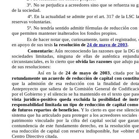
3º. No se perjudica a acreedores sino que se refuerza su gara
de la sociedad.
4º. En la actualidad se admite por el art. 317 de la LSC la r
reservas voluntarias.
5º. No tendría sentido admitir fórmulas de reducción con res
que permiten mantener inalterados los fondos propios.
Es de hacer notar que, curiosamente, tanto el registrador, c
en apoyo de sus tesis
la resolución de
24 de mayo de 2003
.
Comentario:
Aún reconociendo las razones que la DG tie
sociedades limitadas, ninguna de ellas de auténtica enjundi
circunstanciales, es lo cierto que
olvida las razones
que adujo par
de sus resoluciones:
Así en la de
24 de mayo de 2003
, citada por l
rotundamente un acuerdo de reducción de capital con constitu
que la admisión de esa reducción con la finalidad de dota
Anteproyecto que saliera de la Comisión General de Codificac
por el Gobierno y el silencio se ha mantenido en el texto que pas
vista jurídico-positivo queda excluida la posibilidad de ins
responsabilidad limitada un tipo de reducción de capital como 
de futuros repartos de beneficios
. Y lo cierto es que ese silenci
sistema que ha articulado para proteger a los acreedores sociales
patrimonio vinculado por la cifra del capital social que garan
contundencia de este fundamento derecho, en la resolución qu
esa reducción de capital con reserva indisponible, fue «obiter d
Centro Directivo citada.