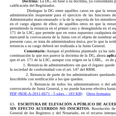
Doctrina:
La DG, en base a su doctrina, ya consolidada p
calificación del Registrador.
Distingue la DG entre aquéllos casos en que la renuncia 
administración inoperante para el ejercicio de las funciones d
Administrador mancomunado o la de la mayoría de los miembros
en el cargo alguno de ellos; de aquéllos otros en que la renun
permitiendo la renuncia en el primer caso y denegándola en el seg
171 de la LSC, que permite que en estos supuestos cualquiera de 
mercantil la convocatoria de la Junta con el objeto de nombrar a
presente caso, se trata de administradora única, por lo que la noti
renuncia a su cargo deberá ser realizada a la Junta General.
Comentario:
Aunque el problema planteado ya ha sido 
continuación la que nos parece la doctrina de la DG, ahora
aplic
que el art. 171 de la LSC, aunque con origen en la LSRL, es de g
1. Renuncia de administradores sin que el órgano quede inop
la sociedad de conformidad con el art. 147 del RRM.
2. Renuncia de parte de los administradores quedando el 
Inscribible con notificación a los que queden.
3. Renuncia de todos los administradores o del administ
convocatoria de Junta General, y no puede hacerse efectiva hasta
PDF (BOE-A-2011-6671 - 5 págs. - 183 KB)
Otros formatos
63
.
ESCRITURA DE ELEVACIÓN A PÚBLICO DE ACUE
SIN EFECTO ACUERDOS NO INSCRITOS.
Resolución de
General de los Registros y del Notariado, en el recurso interpue