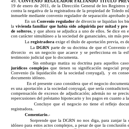
49.
CONVENIO REGULADOR FALTANDO TÍTULO PREV
19 de enero de 2011, de la Dirección General de los Registros y 
contra la negativa de la registradora de la propiedad de Toledo n
inmueble mediante convenio regulador de separación aprobado j
En un
Convenio regulador
de divorcio se liquidan los bi
la
vivienda familiar que había sido adquirida por mitad y pro
de solteros
, y que ahora se adjudica a uno de ellos. Se dice en
con carácter simultáneo a la sociedad de gananciales, sin más pre
La
registradora
exige el título de aportación previa, es de
La
DGRN
parte de su doctrina de que el Convenio r
divorcio es un negocio que acaece y se perfecciona en la esfer
testimonio judicial que lo documenta.
Sin embargo matiza su doctrina para aquellos casos e
jurídicos complejos
que tienen su significación negocial pro
Convenio (la liquidación de la sociedad conyugal), y en consec
documento idóneo.
En el presente caso considera que el negocio documentado 
es una aportación a la sociedad conyugal, que sería contradictori
compensación de excesos de adjudicación; además no se precisa s
repercusiones del préstamo hipotecario y los pagos en cuanto a la 
Concluye que el negocio no tiene el reflejo document
registradora.
Comentario.-
Sorprende que la DGRN no nos diga, para zanjar la cues
idóneo para estos actos complejos, a pesar de que la conclusión 