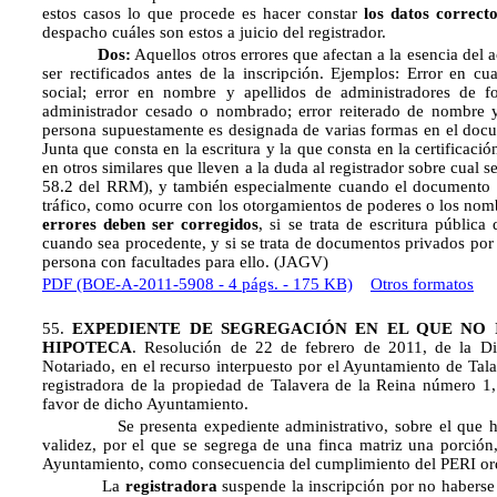
estos casos lo que procede es hacer constar
los datos correct
despacho cuáles son estos a juicio del registrador.
Dos:
Aquellos otros errores que afectan a la esencia del
ser rectificados antes de la inscripción. Ejemplos: Error en cu
social; error en nombre y apellidos de administradores de 
administrador cesado o nombrado; error reiterado de nombre 
persona supuestamente es designada de varias formas en el docu
Junta que consta en la escritura y la que consta en la certificaci
en otros similares que lleven a la duda al registrador sobre cual s
58.2 del RRM), y también especialmente cuando el documento de
tráfico, como ocurre con los otorgamientos de poderes o los n
errores deben ser corregidos
, si se trata de escritura públic
cuando sea procedente, y si se trata de documentos privados por 
persona con facultades para ello. (JAGV)
PDF (BOE-A-2011-5908 - 4 págs. - 175 KB)
Otros formatos
55.
EXPEDIENTE DE SEGREGACIÓN EN EL QUE NO 
HIPOTECA
. Resolución de 22 de febrero de 2011, de la Di
Notariado, en el recurso interpuesto por el Ayuntamiento de Tala
registradora de la propiedad de Talavera de la Reina número 1, a
favor de dicho Ayuntamiento.
Se presenta expediente administrativo, sobre el que ha r
validez, por el que se segrega de una finca matriz una porción, 
Ayuntamiento, como consecuencia del cumplimiento del PERI o
La
registradora
suspende la inscripción por no haberse n