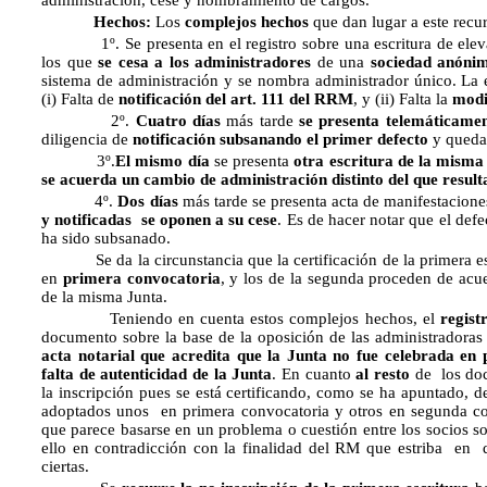
administración, cese y nombramiento de cargos.
Hechos:
Los
complejos hechos
que dan lugar a este recur
1º. Se presenta en el registro sobre una escritura de elevac
los que
se cesa a los administradores
de una
sociedad anóni
sistema de administración y se nombra administrador único. La es
(i) Falta de
notificación del art. 111 del RRM
, y (ii) Falta la
modi
2º.
Cuatro días
más tarde
se presenta telemáticame
diligencia de
notificación subsanando el primer defecto
y queda
3º.
El mismo día
se presenta
otra escritura de la misma
se acuerda un cambio de administración distinto del que result
4º.
Dos días
más tarde se presenta acta de manifestacion
y notificadas se oponen a su cese
. Es de hacer notar que el defec
ha sido subsanado.
Se da la circunstancia que la certificación de la primera es
en
primera convocatoria
, y los de la segunda proceden de ac
de la misma Junta.
Teniendo en cuenta estos complejos hechos, el
regist
documento sobre la base de la oposición de las administradoras
acta notarial que acredita que la Junta no fue celebrada en
falta de autenticidad de la Junta
. En cuanto
al resto
de los do
la inscripción pues se está certificando, como se ha apuntado,
adoptados unos en primera convocatoria y otros en segunda co
que parece basarse en un problema o cuestión entre los socios sob
ello en contradicción con la finalidad del RM que estriba en da
ciertas.