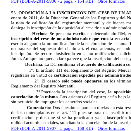
PDF (BOE-A-2011-5906 - 2 págs. - 164 KB)
Otros formatos
53.
OPOSICIÓN A LA INSCRIPCIÓN DEL CESE DE UN 
enero de 2011, de la Dirección General de los Registros y del No
la nota de calificación del registrador mercantil y de bienes 
deniega la inscripción de la oposición al cese de un administrador
Hechos:
Se presenta
escrito
en determinado RM, en
inscripción del cese de un administrador que consta en acta 
escrito alegando la no notificación de la celebración de la Junta. 
no tratarse del supuesto del citado art. el cual además, en tod
inscripción. Se recurre insistiendo en la no notificación a dic
Junta. Aunque no queda claro parece que la inscripción del cese y
Doctrina
: La DG
confirma el acuerdo de calificación
con
1º. El artículo 111 del Reglamento del Registro Mercantil
registrales en virtud de
certificación expedida por administrador
2º. El cesado
sólo puede oponerse
en los términos
Reglamento del Registro Mercantil
3º.Practicada la inscripción del cese,
la oposici
cancelación de la misma.
Los asientos del Registro están bajo la
sin perjuicio de impugnar los acuerdos sociales.
Comentario:
Dos cuestiones parecen obvias en esta res
de los contemplados en el art. 111 pues se trata de inscribir un
certificación y dos que si se ha practicado ya la inscripció
nulidad acuerdos sociales, solicitando la cancelación de la inscr
PDF (BOE-A-2011-5907 - 3 págs. - 168 KB)
Otros formatos