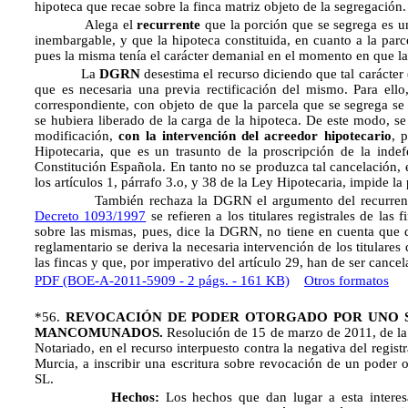
hipoteca que recae sobre la finca matriz objeto de la segregación.
Alega el
recurrente
que la porción que se segrega es u
inembargable, y que la hipoteca constituida, en cuanto a la parc
pues la misma tenía el carácter demanial en el momento en que la
La
DGRN
desestima el recurso diciendo que tal carácter 
que es necesaria una previa rectificación del mismo. Para ello
correspondiente, con objeto de que la parcela que se segrega se
se hubiera liberado de la carga de la hipoteca. De este modo, se
modificación,
con la intervención del acreedor hipotecario
, 
Hipotecaria, que es un trasunto de la proscripción de la indef
Constitución Española. En tanto no se produzca tal cancelación, 
los artículos 1, párrafo 3.o, y 38 de la Ley Hipotecaria, impide la 
También rechaza la DGRN el argumento del recurrente d
Decreto 1093/1997
se refieren a los titulares registrales de las 
sobre las mismas, pues, dice la DGRN, no tiene en cuenta que d
reglamentario se deriva la necesaria intervención de los titulare
las fincas y que, por imperativo del artículo 29, han de ser canc
PDF (BOE-A-2011-5909 - 2 págs. - 161 KB)
Otros formatos
*56.
REVOCACIÓN DE PODER OTORGADO POR UNO S
MANCOMUNADOS.
Resolución de 15 de marzo de 2011, de la 
Notariado, en el recurso interpuesto contra la negativa del regis
Murcia, a inscribir una escritura sobre revocación de un poder
SL.
Hechos:
Los hechos que dan lugar a esta interesa