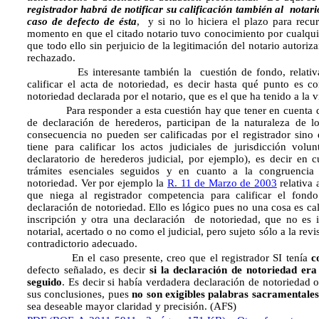
registrador habrá de notificar su calificación también al notari
caso de defecto de ésta
, y si no lo hiciera el plazo para recu
momento en que el citado notario tuvo conocimiento por cualqui
que todo ello sin perjuicio de la legitimación del notario autori
rechazado.
Es interesante también la cuestión de fondo, relativa a 
calificar el acta de notoriedad, es decir hasta qué punto es com
notoriedad declarada por el notario, que es el que ha tenido a la v
Para responder a esta cuestión hay que tener en cuenta que 
de declaración de herederos, participan de la naturaleza de lo
consecuencia no pueden ser calificadas por el registrador si
tiene para calificar los actos judiciales de jurisdicción vo
declaratorio de herederos judicial, por ejemplo), es decir en 
trámites esenciales seguidos y en cuanto a la congruencia
notoriedad. Ver por ejemplo la
R. 11 de Marzo de 2003
relativa 
que niega al registrador competencia para calificar el fondo
declaración de notoriedad. Ello es lógico pues no una cosa es cal
inscripción y otra una declaración de notoriedad, que no es in
notarial, acertado o no como el judicial, pero sujeto sólo a la rev
contradictorio adecuado.
En el caso presente, creo que el registrador SI tenía
c
defecto señalado, es decir
si la declaración de notoriedad er
seguido
. Es decir si había verdadera declaración de notoriedad
sus conclusiones, pues
no son exigibles palabras sacramentales
sea deseable mayor claridad y precisión. (AFS)