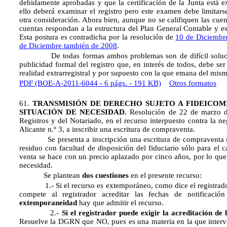
debidamente aprobadas y que la certificación de la Junta está 
ello deberá examinar el registro pero este examen debe limitars
otra consideración. Ahora bien, aunque no se califiquen las cuent
cuentas respondan a la estructura del Plan General Contable y es
Esta postura es contradicha por la resolución de
10 de Diciembr
de Diciembre también de 2008
.
De todas formas ambos problemas son de difícil solución 
publicidad formal del registro que, en interés de todos, debe ser
realidad extrarregistral y por supuesto con la que emana del mis
PDF (BOE-A-2011-6044 - 6 págs. - 191 KB)
Otros formatos
61.
TRANSMISIÓN DE DERECHO SUJETO A FIDEICOMI
SITUACIÓN DE NECESIDAD.
Resolución de 22 de marzo de
Registros y del Notariado, en el recurso interpuesto contra la ne
Alicante n.º 3, a inscribir una escritura de compraventa.
Se presenta a inscripción una escritura de compraventa sob
residuo con facultad de disposición del fiduciario sólo para el 
venta se hace con un precio aplazado por cinco años, por lo que e
necesidad.
Se plantean
dos cuestiones
en el presente recurso:
1.- Si el recurso es extemporáneo, como dice el registrad
compete al registrador acreditar las fechas de notificaci
extemporaneidad
hay que admitir el recurso.
2.-
Si el registrador puede exigir la acreditación de
Resuelve la DGRN que NO, pues es una materia en la que intervie