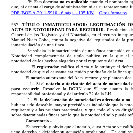
3ª. Esta doctrina
no es aplicable
cuando el nombrado apo
que, ni ostenta el cargo de administrador, ni es su representante 
PDF (BOE-A-2011-5910 - 6 págs. - 195 KB)
Otros formatos
*57.
TÍTULO INMATRICULADOR: LEGITIMACIÓN D
ACTA DE NOTORIEDAD PARA RECURRIR.
Resolución de
General de los Registros y del Notariado, en el recurso interpu
Manuel Nieto Cobo, contra la negativa del registrador de la p
inmatriculación de una finca.
Se solicita la inmatriculación de una finca contenida en un
Notoriedad complementaria de título publico en la que el no
notoriedad de los hechos alegados por el requirente del Acta.
El
registrador
califica el Acta y le atribuye el defe
notoriedad de que el causante era tenido por dueño de la finca qu
El
notario
autorizante del Acta recurre y se plantean dos
1.- Si el
notario autorizante del acta de notoriedad
para recurrir
. Resuelve la DGRN que SÍ por cuanto la leg
responsabilidad profesional y del artículo 22 de la LH.
2.-
Si la declaración de notoriedad es adecuada o no
.
hubiera sido deseable mayor precisión es indudable que la notori
requirente y a las pruebas practicadas, y que todo ello va dirigi
sobre determinadas fincas por lo que la notoriedad solo puede ref
Comentario.-
Es acertado y obvio que el notario, cuya Acta se ve califica
tiene derecho a defender su actuación profesional. De aquí se