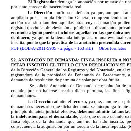
El
Registrador
deniega la anotación por tratarse de u
por tanto carecer de trascendencia real.
La
Dirección
confirma el defecto ya que, aunque el ám
ampliado por la propia Dirección General, comprendiendo no s
acción real sino también aquellas otras cuya estimación pudiera
registral (acciones de elevación a público de documentos privados
en modo alguno pueden incluirse aquellas en las que únicamen
de dinero
, ya que ni la demanda interpuesta ni una eventual sent
inscrita,
por lo que la práctica de la anotación pretendida carec
PDF (BOE-A-2011-5905 - 2 págs. - 163 KB)
Otros formatos
52. ANOTACIÓN DE DEMANDA: FINCA INSCRITA A 
ESTAR INSCRITO EL TITULO CUYA RESOLUCION SE P
de la Dirección General de los Registros y del Notariado, en el re
registradora de la propiedad de Peñaranda de Bracamonte, a 
demanda de resolución de permuta de solar por obra futura.
Se solicita Anotación de Demanda de resolución de un con
cuando, por no haberse inscrito dicha permuta, las fincas fi
demandantes.
La
Dirección
admite el recurso, ya que, aunque en prin
demanda es necesario que dicha demanda se interponga frente al t
principio de tutela judicial efectiva,
debemos admitir tal anotac
la indefensión para el demandante,
caso que ocurre cuando exist
finca objeto de la demanda que aún no ha sido inscrito, pe
consecuencia la adquisición por un tercero de la finca repetida. 