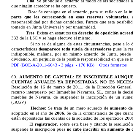
Una
: Se publique el acuerdo al modo de las sociedades 
que ningún acreedor se ha opuesto.
Dos
: Se consigne en el acuerdo, para su reflejo en la i
parte que les corresponde en esas reservas voluntarias
, 
responsabilidad por dichas cantidades. Parece que esta posibilid
tomado en Junta Universal y por unanimidad.
Tres
: Exista en estatutos
un derecho de oposición acree
333 de la LSC y se haga efectivo el mismo.
Si no se da alguna de estas circunstancias, pese a lo dic
características
desaparece toda tutela de acreedores
pues la re
indisponible, mañana, por un mismo acuerdo de Junta, puede p
dividendo, sin perjuicio de la posible responsabilidad en que se 
PDF (BOE-A-2011-6043 - 3 págs. - 170 KB)
Otros formatos
60.
AUMENTO DE CAPITAL: ES INSCRIBIBLE AUNQU
CUENTAS ANUALES YA DEPOSITADAS. NO ES NECES
Resolución de 16 de marzo de 2011, de la Dirección General d
recurso interpuesto por Inmuebles Navarros, SL, contra la decisi
muebles de Navarra, de suspender la inscripción de un aument
(JAGV)
Hechos:
Se trata de un mero acuerdo de
aumento de 
adoptado en el año de
2006
. Se da la circunstancia de que cuan
están depositadas las cuentas de la sociedad de los ejercicios 20
El
registrador
, sobre esta base y citando la resoluci
suspende la inscripción pues
no cabe inscribir un aumento de c