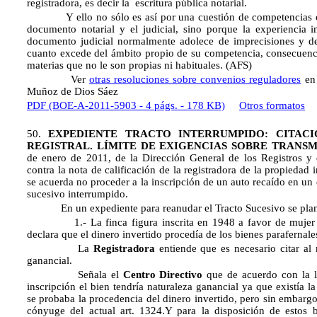
registradora, es decir la escritura pública notarial.
Y ello no sólo es así por una cuestión de competencias o 
documento notarial y el judicial, sino porque la experiencia i
documento judicial normalmente adolece de imprecisiones y de
cuanto excede del ámbito propio de su competencia, consecuenci
materias que no le son propias ni habituales. (AFS)
Ver
otras resoluciones sobre convenios reguladores
en 
Muñoz de Dios Sáez
PDF (BOE-A-2011-5903 - 4 págs. - 178 KB)
Otros formatos
50.
EXPEDIENTE TRACTO INTERRUMPIDO: CITAC
REGISTRAL. LÍMITE DE EXIGENCIAS SOBRE TRANSM
de enero de 2011, de la Dirección General de los Registros y d
contra la nota de calificación de la registradora de la propiedad
se acuerda no proceder a la inscripción de un auto recaído en un 
sucesivo interrumpido.
En un expediente para reanudar el Tracto Sucesivo se plant
1.- La finca figura inscrita en 1948 a favor de mujer ca
declara que el dinero invertido procedía de los bienes parafernale
La
Registradora
entiende que es necesario citar al
ganancial.
Señala el
Centro Directivo
que de acuerdo con la l
inscripción el bien tendría naturaleza ganancial ya que existía 
se probaba la procedencia del dinero invertido, pero sin embargo
cónyuge del actual art. 1324.Y para la disposición de estos b