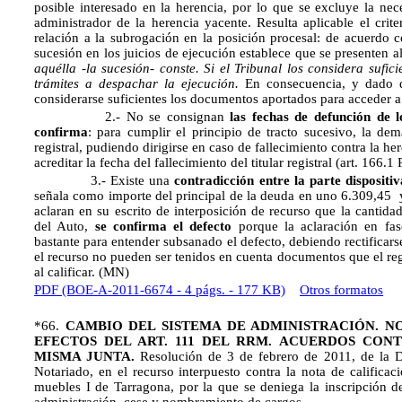
posible interesado en la herencia, por lo que se excluye la ne
administrador de la herencia yacente. Resulta aplicable el crit
relación a la subrogación en la posición procesal: de acuerdo co
sucesión en los juicios de ejecución establece que se presenten a
aquélla -la sucesión- conste. Si el Tribunal los considera sufici
trámites a despachar la ejecución.
En consecuencia, y dado q
considerarse suficientes los documentos aportados para acceder a 
2.- No se consignan
las fechas de defunción de lo
confirma
: para cumplir el principio de tracto sucesivo, la dem
registral, pudiendo dirigirse en caso de fallecimiento contra la he
acreditar la fecha del fallecimiento del titular registral (art. 166.1
3.- Existe una
contradicción entre la parte disposit
señala como importe del principal de la deuda en uno 6.309,45  
aclaran en su escrito de interposición de recurso que la cantida
del Auto,
se confirma el defecto
porque la aclaración en fa
bastante para entender subsanado el defecto, debiendo rectificar
el recurso no pueden ser tenidos en cuenta documentos que el re
al calificar. (MN)
PDF (BOE-A-2011-6674 - 4 págs. - 177 KB)
Otros formatos
*66.
CAMBIO DEL SISTEMA DE ADMINISTRACIÓN. N
EFECTOS DEL ART. 111 DEL RRM.
ACUERDOS CONT
MISMA JUNTA.
Resolución de 3 de febrero de 2011, de la Di
Notariado, en el recurso interpuesto contra la nota de calificac
muebles I de Tarragona, por la que se deniega la inscripción d