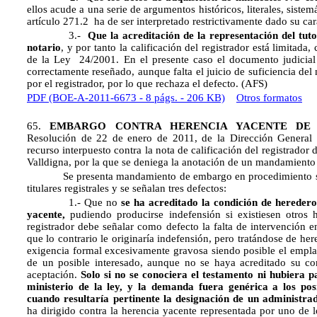
ellos acude a una serie de argumentos históricos, literales, sistem
artículo 271.2 ha de ser interpretado restrictivamente dado su ca
3.-
Que la acreditación de la representación del tutor
notario
, y por tanto la calificación del registrador está limitada
de la Ley 24/2001. En el presente caso el documento judicial 
correctamente reseñado, aunque falta el juicio de suficiencia del 
por el registrador, por lo que rechaza el defecto. (AFS)
PDF (BOE-A-2011-6673 - 8 págs. - 206 KB)
Otros formatos
65.
EMBARGO CONTRA HERENCIA YACENTE DE L
Resolución de 22 de enero de 2011, de la Dirección General d
recurso interpuesto contra la nota de calificación del registrador 
Valldigna, por la que se deniega la anotación de un mandamiento
Se presenta mandamiento de embargo en procedimiento segui
titulares registrales y se señalan tres defectos:
1.- Que no
se ha acreditado la condición de heredero
yacente,
pudiendo producirse indefensión si existiesen otros 
registrador debe señalar como defecto la falta de intervención en
que lo contrario le originaría indefensión, pero tratándose de he
exigencia formal excesivamente gravosa siendo posible el empla
de un posible interesado, aunque no se haya acreditado su co
aceptación.
Solo si no se conociera el testamento ni hubiera p
ministerio de la ley, y la demanda fuera genérica a los posi
cuando resultaría pertinente la designación de un administrad
ha dirigido contra la herencia yacente representada por uno de lo