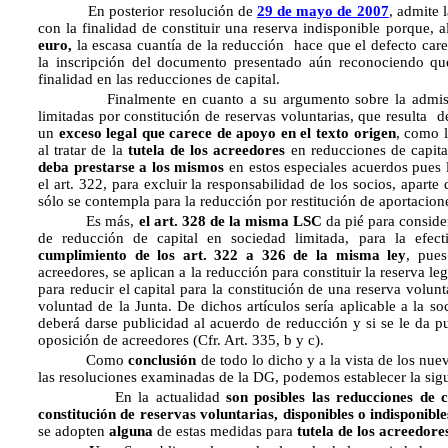
En posterior resolución de
29 de mayo de 2007
, admite 
con la finalidad de constituir una reserva indisponible porque, 
euro,
la escasa cuantía de la reducción hace que el defecto care
la inscripción del documento presentado aún reconociendo qu
finalidad en las reducciones de capital.
Finalmente en cuanto a su argumento sobre la admisión d
limitadas por constitución de reservas voluntarias, que resulta de
un
exceso legal que carece de apoyo en el texto origen
, como 
al tratar de la
tutela de los acreedores
en reducciones de capita
deba prestarse a los mismos
en estos especiales acuerdos pues l
el art. 322, para excluir la responsabilidad de los socios, aparte 
sólo se contempla para la reducción por restitución de aportacion
Es más,
el art. 328 de la misma LSC
da pié para consider
de reducción de capital en sociedad limitada, para la efec
cumplimiento de los art. 322 a 326 de la misma ley
, pues
acreedores, se aplican a la reducción para constituir la reserva l
para reducir el capital para la constitución de una reserva volunt
voluntad de la Junta. De dichos artículos sería aplicable a la s
deberá darse publicidad al acuerdo de reducción y si se le da pu
oposición de acreedores (Cfr. Art. 335, b y c).
Como
conclusión
de todo lo dicho y a la vista de los nue
las resoluciones examinadas de la DG, podemos establecer la sigu
En la actualidad
son posibles las reducciones de 
constitución de reservas voluntarias, disponibles o indisponibl
se adopten
alguna
de estas medidas para
tutela de los acreedore