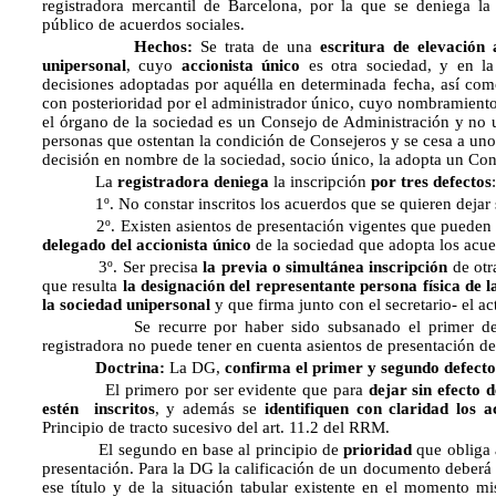
registradora mercantil de Barcelona, por la que se deniega la 
público de acuerdos sociales.
Hechos:
Se trata de una
escritura de elevación
unipersonal
, cuyo
accionista único
es otra sociedad, y en l
decisiones adoptadas por aquélla en determinada fecha, así com
con posterioridad por el administrador único, cuyo nombramiento
el órgano de la sociedad es un Consejo de Administración y no 
personas que ostentan la condición de Consejeros y se cesa a uno 
decisión en nombre de la sociedad, socio único, la adopta un Con
La
registradora
deniega
la inscripción
por tres defectos
:
1º. No constar inscritos los acuerdos que se quieren dejar s
2º. Existen asientos de presentación vigentes que puede
delegado del accionista único
de la sociedad que adopta los acue
3º. Ser precisa
la previa o simultánea inscripción
de otr
que resulta
la designación del representante persona física de l
la sociedad unipersonal
y que firma junto con el secretario- el ac
Se recurre por haber sido subsanado el primer defecto
registradora no puede tener en cuenta asientos de presentación de
Doctrina:
La DG,
confirma el primer y segundo defecto
El primero por ser evidente que para
dejar sin efecto 
estén inscritos
, y además se
identifiquen con claridad los 
Principio de tracto sucesivo del art. 11.2 del RRM.
El segundo en base al principio de
prioridad
que obliga a
presentación. Para la DG la calificación de un documento deberá 
ese título y de la situación tabular existente en el momento 