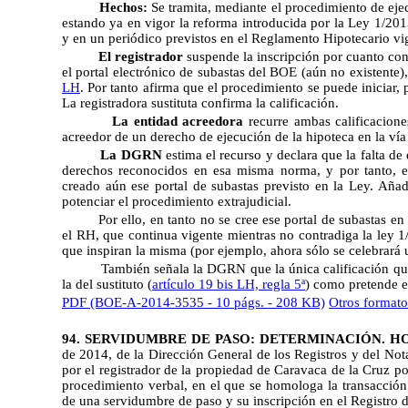
Hechos:
Se tramita, mediante el procedimiento de ejec
estando ya en vigor la reforma introducida por la Ley 1/201
y en un periódico previstos en el Reglamento Hipotecario vi
El registrador
suspende la inscripción por cuanto con
el portal electrónico de subastas del BOE (aún no existente)
LH
. Por tanto afirma que el procedimiento se puede iniciar, 
La registradora sustituta confirma la calificación.
La entidad acreedora
recurre ambas calificaciones
acreedor de un derecho de ejecución de la hipoteca en la vía 
La DGRN
estima el recurso y declara que la falta de
derechos reconocidos en esa misma norma, y por tanto, en
creado aún ese portal de subastas previsto en la Ley. Aña
potenciar el procedimiento extrajudicial.
Por ello, en tanto no se cree ese portal de subastas e
el RH, que continua vigente mientras no contradiga la ley 1
que inspiran la misma (por ejemplo, ahora sólo se celebrará 
También señala la DGRN que la única calificación que 
la del sustituto (
artículo 19 bis LH, regla 5ª
) como pretende e
PDF (BOE-A-2014-3535 - 10 págs. - 208 KB)
Otros formato
94. SERVIDUMBRE DE PASO: DETERMINACIÓN.
de 2014, de la Dirección General de los Registros y del Nota
por el registrador de la propiedad de Caravaca de la Cruz po
procedimiento verbal, en el que se homologa la transacción 
de una servidumbre de paso y su inscripción en el Registro d