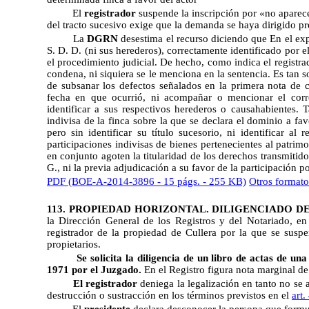
El
registrador
suspende la inscripción por «no aparece
del tracto sucesivo exige que la demanda se haya dirigido pre
La
DGRN
desestima el recurso diciendo que En el exp
S. D. D. (ni sus herederos), correctamente identificado por e
el procedimiento judicial. De hecho, como indica el registra
condena, ni siquiera se le menciona en la sentencia. Es tan sol
de subsanar los defectos señalados en la primera nota de ca
fecha en que ocurrió, ni acompañar o mencionar el corres
identificar a sus respectivos herederos o causahabientes. 
indivisa de la finca sobre la que se declara el dominio a fav
pero sin identificar su título sucesorio, ni identificar al 
participaciones indivisas de bienes pertenecientes al patrim
en conjunto agoten la titularidad de los derechos transmitid
G., ni la previa adjudicación a su favor de la participación po
PDF (BOE-A-2014-3896 - 15 págs. - 255 KB)
Otros formato
113. PROPIEDAD HORIZONTAL. DILIGENCIADO DE
la Dirección General de los Registros y del Notariado, en 
registrador de la propiedad de Cullera por la que se sus
propietarios.
Se solicita la diligencia de un libro de actas de un
1971 por el Juzgado.
En el Registro
figura
nota marginal de
El registrador
deniega la legalización en tanto no se 
destrucción o sustracción en los términos previstos en el
art
El
presidente
declara desconocer la persona que formuló