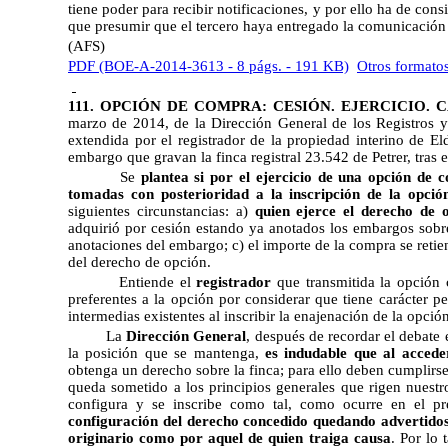
tiene poder para recibir notificaciones, y por ello ha de con
que presumir que el tercero haya entregado la comunicación a
(AFS)
PDF (BOE-A-2014-3613 - 8 págs. - 191 KB)
Otros formato
111. OPCIÓN DE COMPRA: CESIÓN. EJERCICIO.
marzo de 2014
, de la Dirección General de los Registros y
extendida por el registrador de la propiedad interino de El
embargo que gravan la finca registral 23.542 de Petrer, tras 
Se
plantea si por el ejercicio de una opción de
tomadas con posterioridad a la inscripción de la opció
siguientes circunstancias: a)
quien ejerce el derecho de 
adquirió por cesión estando ya anotados los embargos sobre l
anotaciones del embargo; c) el importe de la compra se retie
del derecho de opción.
Entiende el
registrador
que transmitida la opción c
preferentes a la opción por considerar que tiene carácter pe
intermedias existentes al inscribir la enajenación de la opción
La
Dirección General
, después de recordar el debate 
la posición que se mantenga,
es indudable que al accede
obtenga un derecho sobre la finca; para ello deben cumplirse
queda sometido a los principios generales que rigen nuestr
configura y se inscribe como tal, como ocurre en el p
configuración del derecho concedido quedando advertidos 
originario como por aquel de quien traiga causa
. Por lo 