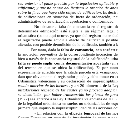
sea anterior al plazo previsto por la legislación aplicable
edificante; y que no conste del Registro la práctica de ano
sobre la finca que haya sido objeto de edificación
.
Es decir l
de edificaciones en situación de fuera de ordenación, p
administrativo de autorización, aprobación o conformidad.
No obstante a falta de constancia en el registro de la
determinada edificación esté sujeta a un régimen legal d
urbanística (como aquí ocurre, ya que del registro no se de
el registrador puede acudir a efecto de calificar la posibl
alterada, con posible demolición de lo edificado, también a
Por tanto,
dada la
falta de constancia, con carácter
la anotación preventiva de la correspondiente incoación de 
bien a través de la constancia registral de la calificación ur
falta se puede suplir con la documentación aportada
(en e
del terreno en que se ubica la edificación). Es por tanto
expresamente acredita que la citada parcela está «
calificad
dato que obviamente el registrador puede y debe tomar en co
Urbanística valenciana y su declaración de imprescriptibi
estado anterior de los bienes»
, y art 20 número 4 de la Le
instalaciones respecto de las cuales ya no proceda adoptar
su demolición, por haber transcurrido los plazos de presc
(1972) sea anterior a la Ley Urbanística valenciana de 2005 
de la legalidad urbanística en suelos no urbanizables de esp
primera que impuso la imprescriptibilidad de las acciones co
-
En relación con la
eficacia temporal de las n
Centro Directivo, en materia de inscripción de actos o neg