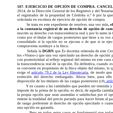
107. EJERCICIO DE OPCIÓN DE COMPRA. CANCE
2014
, de la Dirección General de los Registros y del Notaria
el registrador de la propiedad de Córdoba n.º 6 por la q
solicitada en escritura de ejercicio de opción de compra.
Se trata en este expediente de resolver, una vez más
, 
a la constancia registral de un derecho de opción de co
inscrito su derecho con transcendencia real y por lo tanto la 
como por el titular de cargas posteriores que tiene a su ve
consolidado si la opción no se ejecuta o de que si se eje
compraventa sustituye a la finca.
Señala la
DGRN
que Es doctrina reiterada de este Ce
los «Vistos») que una vez ejercitado un derecho de opción pu
con posterioridad al reflejo registral del mismo en este cas
la transcendencia real de la opción. En definitiva, cuando es
se convierte en propietario de la finca objeto del mismo, lo
exige el
artículo 79.2 de la Ley Hipotecaria
, de modo que 
extinción del derecho embargado. Ahora bien, para ello
disposición de los titulares de las cargas posteriores (cfr
. art
Y en cuanto a las cantidades que pueden ser retenida 
importe de la prima de la opción, es decir, de aquella canti
la propia opción que sean asumidas o satisfechas por el op
retiene la totalidad del precio pactado para hacer frente al 
de rango preferente al derecho de opción ejercitado o cu
una opción en garantía.
Pero en todos estos casos es fundamental que todas