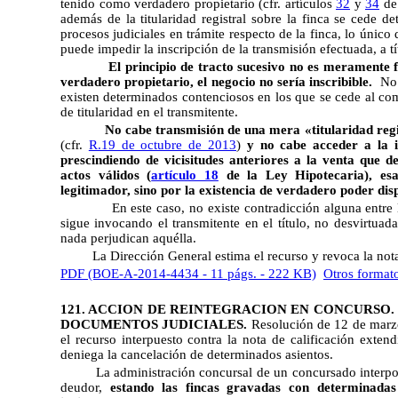
tenido como verdadero propietario (cfr. artículos
32
y
34
de 
además de la titularidad registral sobre la finca se cede de
procesos judiciales en trámite respecto de la finca, lo único 
puede impedir la inscripción de la transmisión efectuada, a 
El principio de tracto sucesivo no es meramente formal:
verdadero propietario, el negocio no sería inscribible.
No 
existen determinados contenciosos en los que se cede al com
de titularidad en el transmitente.
No cabe transmisión de una mera «titularidad registra
(cfr.
R.19 de octubre de 2013
)
y no cabe acceder a la in
prescindiendo de vicisitudes anteriores a la venta que d
actos válidos (
artículo 18
de la Ley Hipotecaria), esa
legitimador, sino por la existencia de verdadero poder disp
En este caso, no existe contradicción alguna entre la tit
sigue invocando el transmitente en el título, no desvirtuad
nada perjudican aquélla.
La Dirección General estima el recurso y revoca la nota
PDF (BOE-A-2014-4434 - 11 págs. - 222 KB)
Otros format
121. ACCION DE REINTEGRACION EN CONCURSO.
DOCUMENTOS JUDICIALES.
Resolución de 12 de marzo 
el recurso interpuesto contra la nota de calificación exten
deniega la cancelación de determinados asientos.
La administración concursal de un concursado inter
deudor,
estando las fincas gravadas con determinada