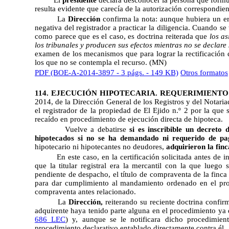
resulta evidente que carecía de la autorización correspondie
La
Dirección
confirma la nota: aunque hubiera un er
negativa del registrador a practicar la diligencia. Cuando se
como parece que es el caso, es doctrina reiterada que
los a
los tribunales y producen sus efectos mientras no se declare 
examen de los mecanismos que para lograr la rectificación 
los que no se contempla el recurso. (MN)
PDF (BOE-A-2014-3897 - 3 págs. - 149 KB)
Otros formatos
114. EJECUCIÓN HIPOTECARIA. REQUERIMIENTO
2014
, de la Dirección General de los Registros y del Notaria
el registrador de la propiedad de El Ejido n.º 2 por la que
recaído en procedimiento de ejecución directa de hipoteca.
Vuelve a debatirse
si es inscribible un decreto
hipotecados si no se ha demandado ni requerido de pago
hipotecario ni hipotecantes no deudores,
adquirieron la finc
En este caso, en la certificación solicitada antes de
que la titular registral era la mercantil con la que luego
pendiente de despacho, el título de compraventa de la finca 
para dar cumplimiento al mandamiento ordenado en el procedi
compraventa antes relacionado.
La
Dirección,
reiterando su reciente doctrina confir
adquirente haya tenido parte alguna en el procedimiento ya 
686 LEC
) y, aunque se le notificara dicho procedimien
procedimiento declarativo entablado directamente contra él.