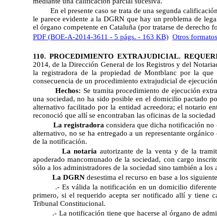
mediante una calificación parcial sucesiva.
En el presente caso se trata de una segunda calificación
le parece evidente a la DGRN que hay un problema de legalid
el órgano competente en Cataluña (por tratarse de derecho fo
PDF (BOE-A-2014-3611 - 5 págs. - 163 KB)
Otros formato
110. PROCEDIMIENTO EXTRAJUDICIAL. REQUER
2014
, de la Dirección General de los Registros y del Notaria
la registradora de la propiedad de Montblanc por la que
consecuencia de un procedimiento extrajudicial de ejecución
Hechos:
Se tramita procedimiento de ejecución extraj
una sociedad, no ha sido posible en el domicilio pactado po
alternativo facilitado por la entidad acreedora; el notario
reconoció que allí se encontraban las oficinas de la sociedad
La registradora
considera que dicha notificación no 
alternativo, no se ha entregado a un representante orgánico
de la notificación.
La notaria
autorizante de la venta y de la tramit
apoderado mancomunado de la sociedad, con cargo inscrito 
sólo a los administradores de la sociedad sino también a los 
La DGRN
desestima el recurso en base a los siguient
.- Es válida la notificación en un domicilio diferen
primero, si el requerido acepta ser notificado allí y tiene 
Tribunal Constitucional.
.- La notificación tiene que hacerse al órgano de adm