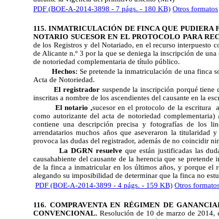
PDF (BOE-A-2014-3898 - 7 págs. - 180 KB)
Otros formatos
115. INMATRICULACIÓN DE FINCA QUE PUDIERA 
NOTARIO SUCESOR EN EL PROTOCOLO PARA REC
de los Registros y del Notariado, en el recurso interpuesto c
de Alicante n.º 3 por la que se deniega la inscripción de un
de notoriedad complementaria de título público.
Hechos:
Se pretende la inmatriculación de una finca s
Acta de Notoriedad.
El registrador
suspende la inscripción porqué tiene d
inscritas a nombre de los ascendientes del causante en la escr
El notario ,
sucesor en el protocolo de la escritura
a
como autorizante del acta de notoriedad complementaria) al
contiene una descripción precisa y fotografías de los lin
arrendatarios muchos años que aseveraron la titularidad y 
provoca las dudas del registrador, además de no coincidir nin
La DGRN resuelve
que están justificadas las dud
causahabiente del causante de la herencia que se pretende i
de la finca a inmatricular en los últimos años, y porque el r
alegando su imposibilidad de determinar que la finca no est
PDF (BOE-A-2014-3899 - 4 págs. - 159 KB)
Otros formato
116. COMPRAVENTA EN RÉGIMEN DE GANANCIAL
CONVENCIONAL.
Resolución de 10 de marzo de 2014
,