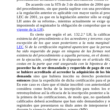
De acuerdo con la STS de 3 de diciembre de 2004 que h
del procedimiento, sin que pueda suplirse con una providenc
a la regulación anterior es aplicable con mayor razón al pr
LEC de 2001, ya que en la legislación anterior sólo se exigí
LH antes de su reforma-, mientras actualmente se exige que
imponiendo al registrador la obligación de comprobar que se
vigente de la LH
).
Es cierto que según el art. 132.2.º LH, la calific
existencia del procedimiento a los acreedores y terceros cu
excepción de los que sean posteriores a la nota marginal
LEC
Si de la certificación registral apareciere que la per
ha sido requerido de pago en ninguna de las formas notaria
existencia del procedimiento a aquella persona, en el domici
en la ejecución, conforme a lo dispuesto en el artículo 662
costas en la parte que esté asegurada con la hipoteca de 
poseedor ha de ser demandado y requerido de pago de co
se hubiere acreditado al acreedor la adquisición de los bi
demanda
sino que hubiera inscrito su derecho posterio
entonces
(tras la expedición de dicha certificación para el 
En este caso es claro que el titular inscribió con anteriori
considera como fecha de la inscripción para todos los ef
retrotrayéndose así la eficacia de la inscripción posterior a 
la primera de las certificaciones, de modo que, no quedand
calificados deberá acreditarse que han sido demandados y re
registrales que presentaron su título antes de interponers
durante la vigencia del primitivo asiento (MN)