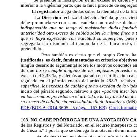
inferior a la vigésima parte, que la finca procede de segregac
El
registrador
alega dudas sobre la identidad de la fin
La
Dirección
rechaza el defecto. Señala que es ciert
debe pronunciarse con suma cautela como así se deduc
indispensable que no tenga el registrador dudas fundada
anterioridad otro exceso de cabida sobre la misma finca o 
que se haya expresado con exactitud su superficie
, pues 
segregada sin disminuir al tiempo la de la finca resto, 
pretendido.
Pero también es cierto que el propio Centro h
justificadas, es decir, fundamentadas en criterios objetiv
ningún desarrollo argumental sobre los motivos concretos e
de que
no se cumple ninguno de los requisitos previstos 
exceso del 3,33 %, y además amparado en certificación catast
regulado en el párrafo cuatro del artículo 298.3, relativ
superficie, los excesos de cabida que no excedan de la vigés
inciso del párrafo segundo, relativo a que «
podrán inscribirs
en los términos previstos en el art. 53 de la Ley de 30 de di
su exceso de cabida, sin necesidad de título traslativ
o. (MN)
PDF (BOE-A-2014-3605 - 5 págs. - 163 KB)
Otros formato
103. NO CABE PRÓRROGA DE UNA ANOTACIÓN C
de los Registros y del Notariado, en el recurso interpuesto c
de Cieza n.º 1 por la que se deniega la anotación de un mand
Se plantea si es posible anotar una prórroga de u