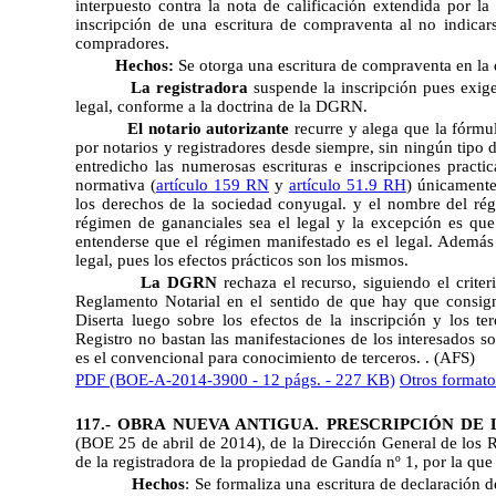
interpuesto contra la nota de calificación extendida por l
inscripción de una escritura de compraventa al no indicar
compradores.
Hechos:
Se otorga una escritura de compraventa en la 
La registradora
suspende la inscripción pues exige 
legal, conforme a la doctrina de la DGRN.
El notario autorizante
recurre y alega que la fórmu
por notarios y registradores desde siempre, sin ningún tipo 
entredicho las numerosas escrituras e inscripciones pract
normativa (
artículo 159 RN
y
artículo 51.9 RH
) únicamente
los derechos de la sociedad conyugal. y el nombre del régi
régimen de gananciales sea el legal y la excepción es que 
entenderse que el régimen manifestado es el legal. Además 
legal, pues los efectos prácticos son los mismos.
La DGRN
rechaza el recurso, siguiendo el criter
Reglamento Notarial en el sentido de que hay que consigna
Diserta luego sobre los efectos de la inscripción y los te
Registro no bastan las manifestaciones de los interesados so
es el convencional para conocimiento de terceros. . (AFS)
PDF (BOE-A-2014-3900 - 12 págs. - 227 KB)
Otros formato
117.- OBRA NUEVA ANTIGUA. PRESCRIPCIÓN DE
(BOE 25 de abril de 2014), de la Dirección General de los Re
de la registradora de la propiedad de Gandía nº 1, por la que
Hechos
: Se formaliza una escritura de declaración 