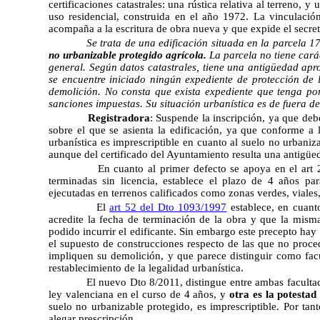
certificaciones catastrales: una rústica relativa al terreno, 
uso residencial, construida en el año 1972. La vinculación
acompaña a la escritura de obra nueva y que expide el secre
Se trata de una edificación situada en la parcela 
no urbanizable protegido agrícola.
La parcela no tiene cará
general. Según datos catastrales, tiene una antigüedad ap
se encuentre iniciado ningún expediente de protección de 
demolición. No consta que exista expediente que tenga por
sanciones impuestas. Su situación urbanística es de fuera de
Registradora
: Suspende la inscripción, ya que debe
sobre el que se asienta la edificación, ya que conforme a l
urbanística es imprescriptible en cuanto al suelo no urbaniz
aunque del certificado del Ayuntamiento resulta una antigüed
En cuanto al primer defecto se apoya en el art 224 d
terminadas sin licencia, establece el plazo de 4 años par
ejecutadas en terrenos calificados como zonas verdes, viales
El
art 52 del Dto 1093/1997
establece, en cuanto
acredite la fecha de terminación de la obra y que la misma
podido incurrir el edificante. Sin embargo este precepto hay
el supuesto de construcciones respecto de las que no proced
impliquen su demolición, y que parece distinguir como facu
restablecimiento de la legalidad urbanística.
El nuevo Dto 8/2011, distingue entre ambas faculta
ley valenciana en el curso de 4 años, y
otra es la potestad
suelo no urbanizable protegido, es imprescriptible. Por tan
alegar prescripción.