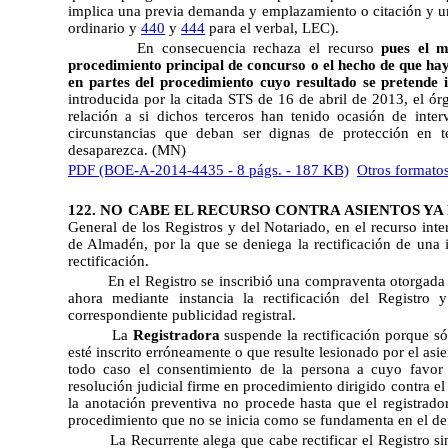
implica una previa demanda y emplazamiento o citación y 
ordinario y
440
y
444
para el verbal, LEC).
En consecuencia rechaza el recurso
pues el m
procedimiento principal de concurso o el hecho de que hay
en partes del procedimiento cuyo resultado se pretende i
introducida por la citada STS de 16 de abril de 2013, el ó
relación a si dichos terceros han tenido ocasión de inter
circunstancias que deban ser dignas de protección en té
desaparezca. (MN)
PDF (BOE-A-2014-4435 - 8 págs. - 187 KB)
Otros formato
122. NO CABE EL RECURSO CONTRA ASIENTOS YA
General de los Registros y del Notariado, en el recurso inter
de Almadén, por la que se deniega la rectificación de una 
rectificación.
En el Registro se inscribió una compraventa otorgada p
ahora mediante instancia la rectificación del Registro
correspondiente publicidad registral.
La
Registradora
suspende la rectificación porque sól
esté inscrito erróneamente o que resulte lesionado por el asie
todo caso el consentimiento de la persona a cuyo favor 
resolución judicial firme en procedimiento dirigido contra el
la anotación preventiva no procede hasta que el registrador
procedimiento que no se inicia como se fundamenta en el def
La Recurrente alega que cabe rectificar el Registro si