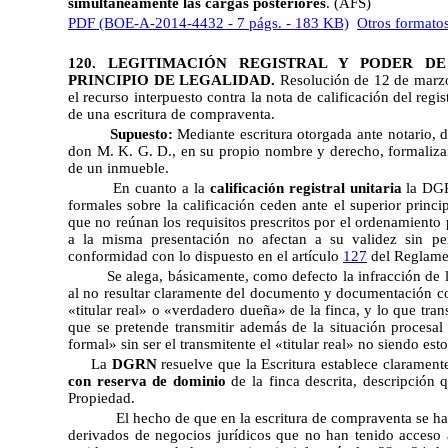
simultáneamente las cargas posteriores
. (AFS)
PDF (BOE-A-2014-4432 - 7 págs. - 183 KB)
Otros formato
120. LEGITIMACIÓN REGISTRAL Y PODER DE 
PRINCIPIO DE LEGALIDAD.
Resolución de 12 de marzo
el recurso interpuesto contra la nota de calificación del reg
de una escritura de compraventa.
Supuesto:
Mediante escritura otorgada ante notario, 
don M. K. G. D., en su propio nombre y derecho, formaliza
de un inmueble.
En cuanto a la
calificación registral unitaria
la DGR
formales sobre la calificación ceden ante el superior princ
que no reúnan los requisitos prescritos por el ordenamiento
a la misma presentación no afectan a su validez sin per
conformidad con lo dispuesto en el artículo
127
del Reglame
Se alega, básicamente, como defecto la infracción de 
al no resultar claramente del documento y documentación com
«titular real» o «verdadero dueña» de la finca, y lo que tran
que se pretende transmitir además de la situación procesal 
formal» sin ser el transmitente el «titular real» no siendo es
La
DGRN
resuelve que la Escritura establece claramente
con reserva de dominio
 de la finca descrita, descripción 
Propiedad.
El hecho de que en la escritura de compraventa se haga re
derivados de negocios jurídicos que no han tenido acceso a