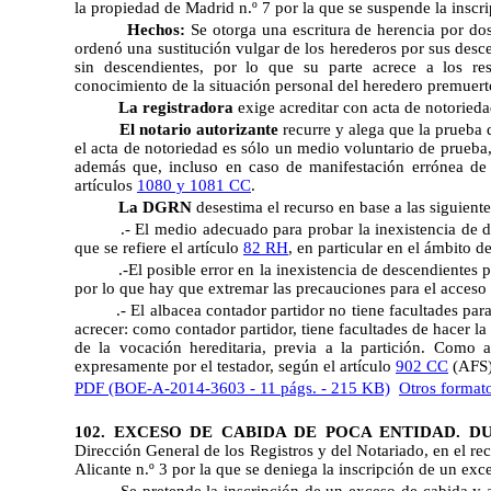
la propiedad de Madrid n.º 7 por la que se suspende la inscr
Hechos:
Se otorga una escritura de herencia por dos
ordenó una sustitución vulgar de los herederos por sus desc
sin descendientes, por lo que su parte acrece a los res
conocimiento de la situación personal del heredero premuert
La registradora
exige acreditar con acta de notoried
El notario autorizante
recurre y alega que la prueba d
el acta de notoriedad es sólo un medio voluntario de prueba,
además que, incluso en caso de manifestación errónea de l
artículos
1080 y 1081 CC
.
La DGRN
desestima el recurso en base a las siguient
.- El medio adecuado para probar la inexistencia de de
que se refiere el artículo
82 RH
, en particular en el ámbito de
.-El posible error en la inexistencia de descendientes 
por lo que hay que extremar las precauciones para el acceso a
.- El albacea contador partidor no tiene facultades para
acrecer: como contador partidor, tiene facultades de hacer la
de la vocación hereditaria, previa a la partición. Como 
expresamente por el testador, según el artículo
902 CC
(AFS
PDF (BOE-A-2014-3603 - 11 págs. - 215 KB)
Otros format
102. EXCESO DE CABIDA DE POCA ENTIDAD. D
Dirección General de los Registros y del Notariado, en el rec
Alicante n.º 3 por la que se deniega la inscripción de un exc
Se pretende la inscripción de un exceso de cabida y a