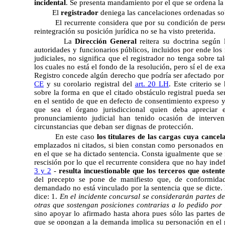
incidental
. Se presenta mandamiento por el que se ordena la 
El
registrador
deniega las cancelaciones ordenadas sob
El recurrente considera que por su condición de pers
reintegración su posición jurídica no se ha visto preterida.
La
Dirección General
reitera su doctrina según 
autoridades y funcionarios públicos, incluidos por ende los 
judiciales, no significa que el registrador no tenga sobre t
los cuales no está el fondo de la resolución, pero sí el de 
Registro concede algún derecho que podría ser afectado por l
CE
y su corolario registral del
art. 20 LH
. Este criterio s
sobre la forma en que el citado obstáculo registral pueda s
en el sentido de que en defecto de consentimiento expreso y a
que sea el órgano jurisdiccional quien deba apreciar e
pronunciamiento judicial han tenido ocasión de interven
circunstancias que deban ser dignas de protección.
En este caso
los titulares de las cargas cuya cance
emplazados ni citados, si bien constan como personados en 
en el que se ha dictado sentencia. Consta igualmente que se
rescisión por lo que el recurrente considera que no hay ind
3 y 2
-
resulta incuestionable que los terceros que osten
del precepto se pone de manifiesto que, de conformidad
demandado no está vinculado por la sentencia que se dicte.
dice: 1.
En el incidente concursal se considerarán partes d
otras que sostengan posiciones contrarias a lo pedido por 
sino apoyar lo afirmado hasta ahora pues sólo las partes d
que se opongan a la demanda implica su personación en el pr