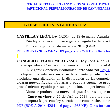
*139. EL DERECHO DE TRANSMISIÓN NO CONSTITUYE
PARTICIONAL. PREVIA LIQUIDACIÓN DE GANANCIALES.
1.- DISPOSICIONES GENERALES:
CASTILLA Y LEÓN.
Ley 1/2014, de 19 de marzo, Agraria 
Esta ley establece un marco general regulador de la act
Entró en vigor el 21 de marzo de 2014 (GGB).
PDF (BOE-A-2014-3562 - 109 págs. - 2.275 KB)
Otros fo
CONCIERTO ECONÓMICO VASCO
. Ley 7/2014, de 21 
que se aprueba el Concierto Económico con la Comunidad A
El vigente Concierto Económico, aprobado por
Ley 1
produjese una
reforma en el ordenamiento jurídico tri
produjese una alteración en la distribución de las compete
crearan nuevas figuras tributarias o pagos a cuenta, se p
procedimiento seguido para su aprobación, a la pertinente a
Ahora se produce una
nueva adaptación
, tras la que 
Entró en vigor
el 23 de abril de 2014, pero los tri
que incorpora la presente ley se entienden concertados con 
PDF (BOE-A-2014-4284 - 16 págs. - 268 KB)
Otros format