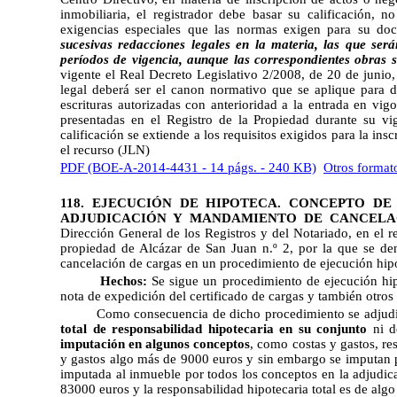
inmobiliaria, el registrador debe basar su calificación, 
exigencias especiales que las normas exigen para su doc
sucesivas redacciones legales en la materia, las que ser
períodos de vigencia, aunque las correspondientes obras
vigente el Real Decreto Legislativo 2/2008, de 20 de junio,
legal deberá ser el canon normativo que se aplique para di
escrituras autorizadas con anterioridad a la entrada en vi
presentadas en el Registro de la Propiedad durante su vig
calificación se extiende a los requisitos exigidos para la ins
el recurso (JLN)
PDF (BOE-A-2014-4431 - 14 págs. - 240 KB)
Otros format
118. EJECUCIÓN DE HIPOTECA. CONCEPTO D
ADJUDICACIÓN Y MANDAMIENTO DE CANCELA
Dirección General de los Registros y del Notariado, en el re
propiedad de Alcázar de San Juan n.º 2, por la que se de
cancelación de cargas en un procedimiento de ejecución hipo
Hechos:
Se sigue un procedimiento de ejecución hipo
nota de expedición del certificado de cargas y también otros 
Como consecuencia de dicho procedimiento se adjudic
total de responsabilidad hipotecaria en su conjunto
ni d
imputación en algunos conceptos
, como costas y gastos, re
y gastos algo más de 9000 euros y sin embargo se imputan p
imputada al inmueble por todos los conceptos en la adjudic
83000 euros y la responsabilidad hipotecaria total es de alg