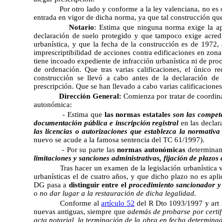
Por otro lado y conforme a la ley valenciana, no es obst
entrada en vigor de dicha norma, ya que tal construcción qu
Notario
: Estima que ninguna norma exige la apo
declaración de suelo protegido y que tampoco exige acredit
urbanística, y que la fecha de la construcción es de 1972,
imprescriptibilidad de acciones contra edificaciones en zon
tiene incoado expediente de infracción urbanística ni de pro
de ordenación. Que tras varias calificaciones, el único r
construcción se llevó a cabo antes de la declaración de
prescripción. Que se han llevado a cabo varias calificacion
Dirección General:
Comienza por tratar de coordinar
autonómica:
- Estima que
las normas estatales
son las compete
documentación pública e inscripción registral
en las declar
las licencias o autorizaciones que establezca la normativ
nuevo se acude a la famosa sentencia del TC 61/1997).
- Por su parte las
normas autonómicas
determina
limitaciones y sanciones administrativas, fijación de plazos 
Tras hacer un examen de la legislación urbanística vale
urbanísticas el de cuatro años, y que dicho plazo no es apli
DG pasa a
distinguir entre el
procedimiento sancionador y 
o no dar lugar a la restauración de dicha legalidad.
Conforme al
artículo 52
del R Dto 1093/1997 y art 2
nuevas antiguas, siempre que 
además de probarse por certifi
acta notarial, la terminación de la obra en fecha determinad