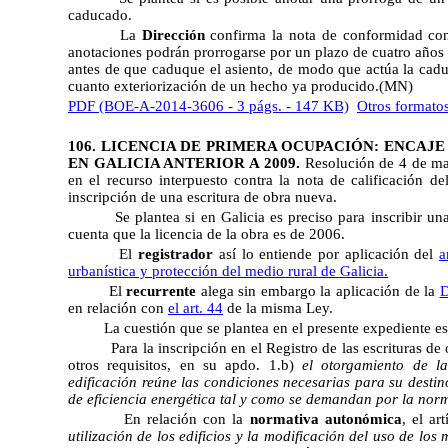
caducado.
La
Dirección
confirma la nota de conformidad con 
anotaciones podrán prorrogarse por un plazo de cuatro año
antes de que caduque el asiento, de modo que actúa la cadu
cuanto exteriorización de un hecho ya producido.(MN)
PDF (BOE-A-2014-3606 - 3 págs. - 147 KB)
Otros formato
106. LICENCIA DE PRIMERA OCUPACIÓN: ENCAJ
EN GALICIA ANTERIOR A 2009.
Resolución de 4 de m
en el recurso interpuesto contra la nota de calificación d
inscripción de una escritura de obra nueva.
Se plantea si en Galicia es preciso para inscribir 
cuenta que la licencia de la obra es de 2006.
El
registrador
así lo entiende por aplicación del
a
urbanística y protección del medio rural de Galicia.
El
recurrente
alega sin embargo la aplicación de la
D
en relación con
el art. 44
de la misma Ley.
La cuestión que se plantea en el presente expediente e
Para la inscripción en el Registro de las escrituras d
otros requisitos, en su apdo. 1.b)
el otorgamiento de la
edificación reúne las condiciones necesarias para su destino
de eficiencia energética tal y como se demandan por la norm
En relación con la
normativa autonómica
, el ar
utilización de los edificios y la modificación del uso de los 