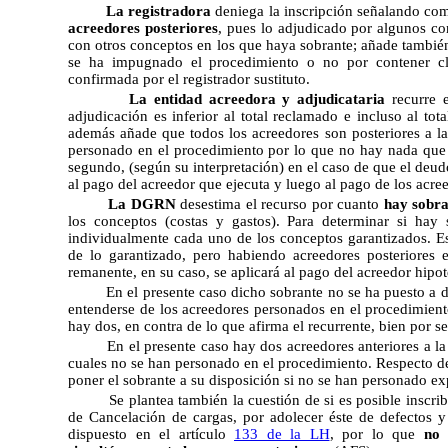
La registradora
deniega la inscripción señalando c
acreedores posteriores
, pues lo adjudicado por algunos c
con otros conceptos en los que haya sobrante; añade también 
se ha impugnado el procedimiento o no por contener clá
confirmada por el registrador sustituto.
La entidad acreedora y adjudicataria
recurre e
adjudicación es inferior al total reclamado e incluso al tot
además añade que todos los acreedores son posteriores a la
personado en el procedimiento por lo que no hay nada que e
segundo, (según su interpretación) en el caso de que el deudo
al pago del acreedor que ejecuta y luego al pago de los acree
La DGRN
desestima el recurso por cuanto
hay sobra
los conceptos (costas y gastos). Para determinar si hay
individualmente cada uno de los conceptos garantizados. Es
de lo garantizado, pero habiendo acreedores posteriores 
remanente, en su caso, se aplicará al pago del acreedor hipot
En el presente caso dicho sobrante no se ha puesto a d
entenderse de los acreedores personados en el procedimiento
hay dos, en contra de lo que afirma el recurrente, bien por s
En el presente caso hay dos acreedores anteriores a la 
cuales no se han personado en el procedimiento. Respecto de 
poner el sobrante a su disposición si no se han personado ex
Se plantea también la cuestión de si es posible inscr
de Cancelación de cargas, por adolecer éste de defectos 
dispuesto en el artículo
133 de la LH
, por lo que
no 