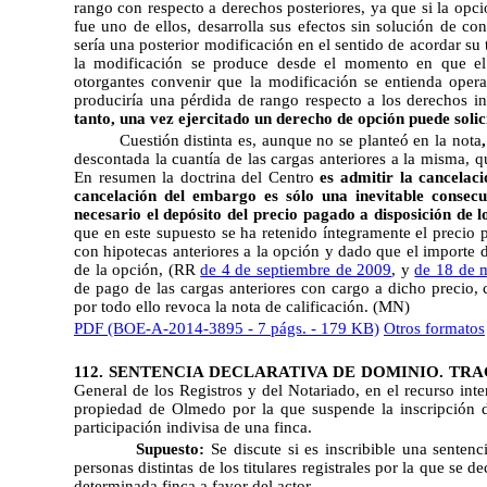
rango con respecto a derechos posteriores, ya que si la opci
fue uno de ellos, desarrolla sus efectos sin solución de con
sería una posterior modificación en el sentido de acordar su
la modificación se produce desde el momento en que el 
otorgantes convenir que la modificación se entienda oper
produciría una pérdida de rango respecto a los derechos in
tanto, una vez ejercitado un derecho de opción puede solici
Cuestión distinta es, aunque no se planteó en la nota
descontada la cuantía de las cargas anteriores a la misma, qu
En resumen la doctrina del Centro
es admitir la cancelaci
cancelación del embargo es sólo una inevitable consecu
necesario el depósito del precio pagado a disposición de lo
que en este supuesto se ha retenido íntegramente el precio 
con hipotecas anteriores a la opción y dado que el importe d
de la opción, (RR
de 4 de septiembre de 2009
, y
de 18 de 
de pago de las cargas anteriores con cargo a dicho precio,
por todo ello revoca la nota de calificación. (MN)
PDF (BOE-A-2014-3895 - 7 págs. - 179 KB)
Otros formatos
112. SENTENCIA DECLARATIVA DE DOMINIO. TRA
General de los Registros y del Notariado, en el recurso inte
propiedad de Olmedo por la que suspende la inscripción d
participación indivisa de una finca.
Supuesto:
Se discute si es inscribible una sentenc
personas distintas de los titulares registrales por la que se 
determinada finca a favor del actor