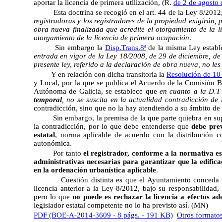
aportar la licencia de primera utilización, (R.
de 2 de agosto
Esta doctrina se recogió en el art. 44 de la Ley 8/201
registradoras y los registradores de la propiedad exigirán, 
obra nueva finalizada que acredite el otorgamiento de la li
otorgamiento de la licencia de primera ocupación
.
Sin embargo la
Disp.Trans.8ª
de la misma Ley estab
entrada en vigor de la Ley 18/2008, de 29 de diciembre, de v
presente ley, referido a la declaración de obra nueva, no le
Y en relación con dicha transitoria la
Resolución de 10
y Local, por la que se publica el Acuerdo de la Comisión 
Autónoma de Galicia, se establece que
en cuanto a la D.T
temporal
, no se suscita en la actualidad contradicción de
contradicción, sino que no la hay atendiendo a su ámbito de
Sin embargo, la premisa de la que parte quiebra en su
la contradicción, por lo que debe entenderse que
debe prev
estatal
, norma aplicable de acuerdo con la distribución c
autonómica.
Por tanto
el registrador, conforme a la normativa es
administrativas necesarias para garantizar que la edifica
en la ordenación urbanística aplicable
.
Cuestión distinta es que el Ayuntamiento conceda 
licencia anterior a la Ley 8/2012, bajo su responsabilidad,
pero lo que
no puede es rechazar la licencia a efectos ad
legislador estatal competente no lo ha previsto así. (MN)
PDF (BOE-A-2014-3609 - 8 págs. - 191 KB)
Otros formato