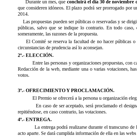
Durante un mes, que
concluirá el día
30
de noviembre 
que consideren idóneos. El plazo podrá ser prorrogado por u
201
4
.
Las propuestas pueden ser públicas o reservadas y se dirigi
públicas, salvo que se indique lo contrario. En todo caso, 
someramente, las razones de la propuesta.
El Comité se reserva la facultad de no hacer públicas o 
circunstancias de prudencia así lo aconsejan.
2º.- ELECCIÓN.
Entre las personas y organizaciones propuestas, con ca
Redacción de la web, mediante una o varias votaciones, has
votos.
3º.- OFRECIMIENTO Y PROCLAMACIÓN.
El
P
remio se ofrecerá a la persona
u organización
eleg
En caso de ser aceptad
o
, será proclamado el desig
repitiéndose, en caso contrario, las votaciones.
4º.- ENTREGA.
La entrega podrá realizarse durante el transcurso d
acto aparte. Se dará cumplida información de ella en las webs