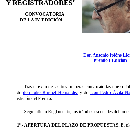
Y REGISTRADORES"
CONVOCATORIA
DE LA I
V
EDICIÓN
Don Antonio Ipiéns Llo
Premio I Edición
Tras el éxito de la
s tres primeras c
onvocatoria
s
que se fal
de
don Julio Burdiel Hernández
y
de
Don Pedro Ávila Na
edición del Premio.
Según dicho Reglamento, los trámites esenciales del proces
1º.- APERTURA DEL PLAZO DE PROPUESTAS.
El pl