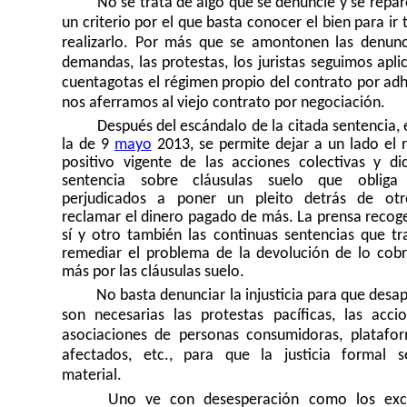
No se trata de algo que se denuncie y se repar
un criterio por el que basta conocer el bien para ir t
realizarlo. Por más que se amontonen las denunci
demandas, las protestas, los juristas seguimos apl
cuentagotas el régimen propio del contrato por adh
nos aferramos al viejo contrato por negociación.
Después del escándalo de la citada sentencia, 
la de 9
mayo
2013, se permite dejar a un lado el 
positivo vigente de las acciones colectivas y di
sentencia sobre cláusulas suelo que obliga
perjudicados a poner un pleito detrás de ot
reclamar el dinero pagado de más. La prensa recoge
sí y otro también las continuas sentencias que tr
remediar el problema de la devolución de lo cob
más por las cláusulas suelo.
No basta denunciar la injusticia para que desa
son necesarias las protestas pacíficas, las acci
asociaciones de personas consumidoras, platafo
afectados, etc., para que la justicia formal 
material.
Uno ve con desesperación como los exce