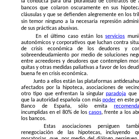
la conducta para una pluralidad de contratos de 
bancos que colaron oscuramente en sus hipotec
cláusulas y que se defienden alegremente en los tr
sin temor ninguno a la necesaria represión adminis
de sus prácticas abusivas.
En el último caso están los
servicios
munic
autonómicos y corporativos que luchan contra situ
de crisis económica de los deudores y con
sobreendeudamiento por medio de soluciones neg
entre acreedores y deudores que contemplen mora
quitas y otras medidas paliativas a favor de los deu
buena fe en crisis económica.
Junto a ellos están las plataformas antidesahu
afectados por la hipoteca, asociaciones de vecin
otro tipo que enfrentan la singular
paradoja
que 
que la autoridad española con más
poder
en este p
Banco de España, sólo emita
recomenda
incumplidas en el 80% de los
casos
, frente a los a
los bancos.
Estas asociaciones persiguen tamb
renegociación de las hipotecas, incluyendo q
moratorias, que, por medio del diálogo persiguen