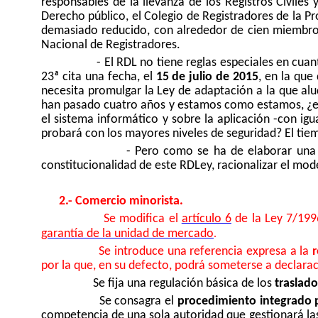
responsables de la llevanza de los Registros Civile
Derecho público, el Colegio de Registradores de la P
demasiado reducido, con alrededor de cien miembros 
Nacional de Registradores.
- El RDL no tiene reglas especiales en cuan
23ª cita una fecha, el
15 de julio de 2015
, en la que
necesita promulgar la Ley de adaptación a la que alu
han pasado cuatro años y estamos como estamos, ¿es p
el sistema informático y sobre la aplicación -con ig
probará con los mayores niveles de seguridad? El tiem
- Pero como se ha de elaborar una r
constitucionalidad de este RDLey, racionalizar el mod
2.- Comercio minorista.
Se modifica el
artículo 6
de la Ley 7/199
.
garantía de la unidad de mercado
Se introduce una referencia expresa a la
r
por la que, en su defecto, podrá someterse a declara
Se fija una regulación básica de los
traslad
Se consagra el
procedimiento integrado p
competencia de una sola autoridad que gestionará las