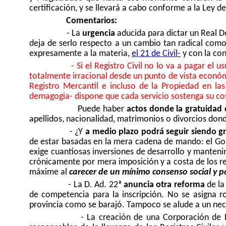
certificación, y se llevará a cabo conforme a la Ley de
Comentarios:
- La
urgencia
aducida para dictar un Real D
deja de serlo respecto a un cambio tan radical como
expresamente a la materia,
el 21 de Civil
-
y con la con
- Si el Registro Civil no lo va a pagar el 
totalmente irracional desde un punto de vista económi
Registro Mercantil e incluso de la Propiedad en la
demagogia- dispone que cada servicio sostenga su cos
Puede haber
actos donde la gratuidad 
apellidos, nacionalidad, matrimonios o divorcios dond
- ¿Y
a medio plazo podrá seguir siendo gr
de estar basadas en la mera cadena de mando: el Gob
exige cuantiosas inversiones de desarrollo y manten
crónicamente por mera imposición y a costa de los re
máxime al
carecer de un mínimo consenso social y po
- La D. Ad. 22ª
anuncia otra reforma
de la 
de competencia para la inscripción. No se asigna ro
provincia como se barajó. Tampoco se alude a un necesa
- La creación de una Corporación de 