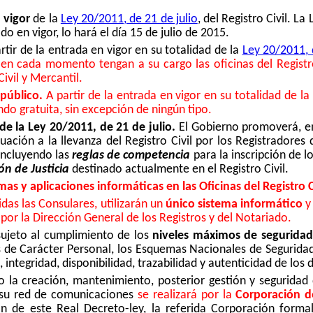
 vigor
de la
Ley 20/2011, de 21 de julio
, del Registro Civil. La
o en vigor, lo hará el día 15 de julio de 2015.
rtir de la entrada en vigor en su totalidad de la
Ley 20/2011, 
 en cada momento tengan a su cargo las oficinas del Registro
ivil y Mercantil.
 público.
A partir de la entrada en vigor en su totalidad de la
ndo gratuita, sin excepción de ningún tipo.
e la Ley 20/2011, de 21 de julio.
El Gobierno promoverá, en
cuación a la llevanza del Registro Civil por los Registrador
 incluyendo las
reglas de competencia
para la inscripción de l
ón de Justicia
destinado actualmente en el Registro Civil.
s y aplicaciones informáticas en las Oficinas del Registro Ci
uidas las Consulares, utilizarán un
único sistema informático
y
por la Dirección General de los Registros y del Notariado.
 sujeto al cumplimiento de los
niveles máximos de seguridad
 de Carácter Personal, los Esquemas Nacionales de Segurida
 integridad, disponibilidad, trazabilidad y autenticidad de los 
 la creación, mantenimiento, posterior gestión y seguridad
y su red de comunicaciones
se realizará por la
Corporación d
ón de este Real Decreto-ley, la referida Corporación formal