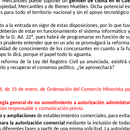
s y Mercantiles puede suponer un
germen de cisma en el Cu
ropiedad, Mercantiles y de Bienes Muebles. Dicha potencial es
para todo el territorio nacional y sin el apoyo tecnológico
to a la entrada en vigor de estas disposiciones, por lo que tuvo
 deberán de estar en funcionamiento el sistema informático y 
de la D. Ad. 22ª, pues habrá de programarse en función de sus
rudente entender que en un año se promulgará la reforma de 
ualdad de conocimiento de los concursantes en cuanto a la fu
po lo dirá, porque el papel todo lo aguanta.
eforma de la Ley del Registro Civil ya anunciada, existirá
elo y recuperar el consenso político. ¿Se aprovechará?
6, de 15 de enero, de Ordenación del Comercio Minorista pa
egla general de no sometimiento a autorización administrat
ción responsable o comunicación previa.
os y ampliaciones
de establecimientos comerciales, para evitar
ara la autorización comercial
mediante la inclusión de toda
 diferentes fases a partir de una misma solicitud. La autori