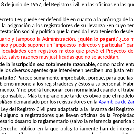
 8 de junio de 1957, del Registro Civil, en las oficinas en las 
ecreto Ley puede ser defendible en cuanto a la prórroga de la
 la asignación a los registradores de su llevanza -en cuyo t
testación social y política que la medida lleva teniendo desde
usuario y tampoco la Administración, ¿
quién lo pagará
? ¿Los m
co y puede suponer un “impuesto indirecto y particular” para
s localidades con registros mixtos que prevé el Proyecto d
te, salvo razones muy justificadas que no se acreditan.
de la inscripción sea totalmente razonable
, como nacimient
e los diversos agentes que intervienen perciben una justa retr
atuito
? Parece sumamente improbable, porque, para que las 
ierno impone a los registradores y éstos a su personal. Habr
imiento. Y no podrá funcionar con normalidad cuando el traba
sponsables. Más temprano que tarde es obvio que el modelo t
lítico
demandado por los registradores en la
Asamblea de Za
Ley del Registro Civil para adaptarla a la llevanza del Registro
l alguno a registradores que lleven oficinas de la Propiedad
rio desarrollo reglamentario (salvo la referencia genérica de 
Derecho público en la que obligatoriamente han de integra