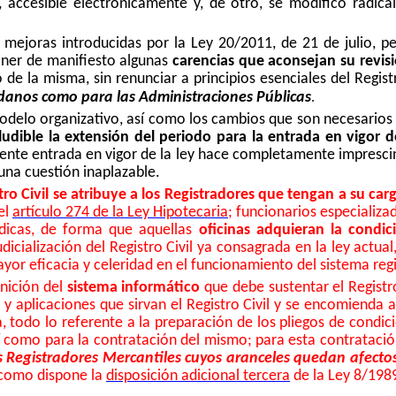
, accesible electrónicamente y, de otro, se modificó radic
ejoras introducidas por la Ley 20/2011, de 21 de julio, pe
oner de manifiesto algunas
carencias que aconsejan su revisi
 de la misma, sin renunciar a principios esenciales del Regist
.
adanos como para las Administraciones Públicas
odelo organizativo, así como los cambios que son necesarios e
ludible la extensión del periodo para la entrada en vigor 
te entrada en vigor de la ley hace completamente imprescindib
una cuestión inaplazable.
ro Civil se atribuye a los Registradores que tengan a su carg
el
artículo 274 de la Ley Hipotecaria
; funcionarios especializa
ídicas, de forma que aquellas
oficinas adquieran la condic
udicialización del Registro Civil ya consagrada en la ley actu
yor eficacia y celeridad en el funcionamiento del sistema regist
inición del
sistema informático
que debe sustentar el Registro 
 y aplicaciones que sirvan el Registro Civil y se encomienda 
a, todo lo referente a la preparación de los pliegos de condic
sí como para la contratación del mismo; para esta contratació
s Registradores Mercantiles cuyos aranceles quedan afectos
y como dispone la
disposición adicional tercera
de la Ley 8/1989