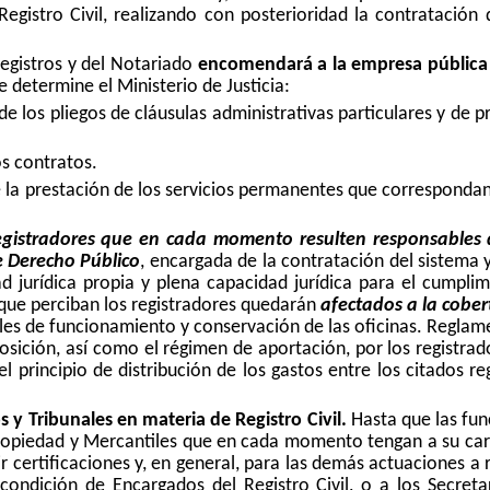
egistro Civil, realizando con posterioridad la contratación
Registros y del Notariado
encomendará a la empresa pública 
 determine el Ministerio de Justicia:
 de los pliegos de cláusulas administrativas particulares y de 
os contratos.
de la prestación de los servicios permanentes que corresponda
egistradores que en cada momento resulten responsables de 
e Derecho Público
, encargada de la contratación del sistema 
d jurídica propia y plena capacidad jurídica para el cumplim
que perciban los registradores quedarán
afectados a la cober
les de funcionamiento y conservación de las oficinas. Regla
posición, así como el régimen de aportación, por los registra
 principio de distribución de los gastos entre los citados 
 y Tribunales en materia de Registro Civil.
Hasta que las fun
Propiedad y Mercantiles que en cada momento tengan a su carg
r certificaciones y, en general, para las demás actuaciones a r
ndición de Encargados del Registro Civil, o a los Secreta