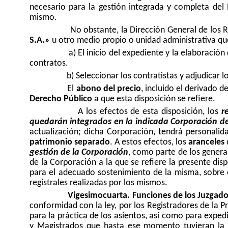
necesario para la gestión integrada y completa del R
mismo.
No obstante, la Dirección General de los 
S.A.»
u otro medio propio o unidad administrativa que
a) El inicio del expediente y la elaboración
contratos.
b) Seleccionar los contratistas y adjudicar l
El
abono del precio
, incluido el derivado 
Derecho Público
a que esta disposición se refiere.
A los efectos de esta disposición, los
r
quedarán integrados en la indicada Corporación d
actualización; dicha Corporación, tendrá personalida
patrimonio separado
. A estos efectos, los
aranceles
gestión de la Corporación
, como parte de los genera
de la Corporación a la que se refiere la presente dis
para el adecuado sostenimiento de la misma, sobre el
registrales realizadas por los mismos.
Vigesimocuarta. Funciones de los Juzgados
conformidad con la ley, por los Registradores de la 
para la práctica de los asientos, así como para expedi
y Magistrados que hasta ese momento tuvieran la co