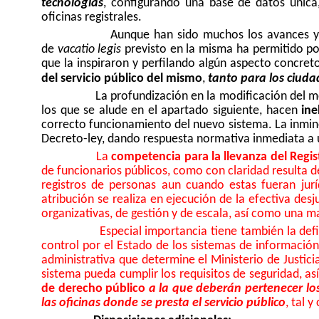
tecnologías
, configurando una base de datos única
oficinas registrales.
Aunque han sido muchos los avances y m
de
vacatio legis
previsto en la misma ha permitido p
que la inspiraron y perfilando algún aspecto concreto
del servicio público del mismo
,
tanto para los ciud
La profundización en la modificación del m
los que se alude en el apartado siguiente, hacen
ine
correcto funcionamiento del nuevo sistema. La inminen
Decreto-ley, dando respuesta normativa inmediata a 
La
competencia para la llevanza del Regist
de funcionarios públicos, como con claridad resulta d
registros de personas aun cuando estas fueran jur
atribución se realiza en ejecución de la efectiva desj
organizativas, de gestión y de escala, así como una ma
Especial importancia tiene también la def
control por el Estado de los sistemas de información
administrativa que determine el Ministerio de Justici
sistema pueda cumplir los requisitos de seguridad, a
de derecho público
a la que deberán pertenecer lo
las oficinas donde se presta el servicio público
, tal 