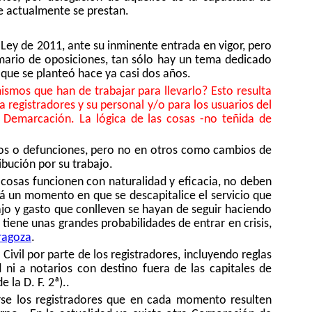
que actualmente se prestan.
 Ley de 2011, ante su inminente entrada en vigor, pero
emario de oposiciones, tan sólo hay un tema dedicado
 que se planteó hace ya casi dos años.
ismos que han de trabajar para llevarlo? Esto resulta
 registradores y su personal y/o para los usuarios del
e Demarcación. La lógica de las cosas -no teñida de
os o defunciones, pero no en otros como cambios de
ibución por su trabajo.
cosas funcionen con naturalidad y eficacia, no deben
á un momento en que se descapitalice el servicio que
jo y gasto que conlleven se hayan de seguir haciendo
iene unas grandes probabilidades de entrar en crisis,
ragoza
.
 Civil por parte de los registradores, incluyendo reglas
 ni a notarios con destino fuera de las capitales de
la D. F. 2ª)..
rse los registradores que en cada momento resulten