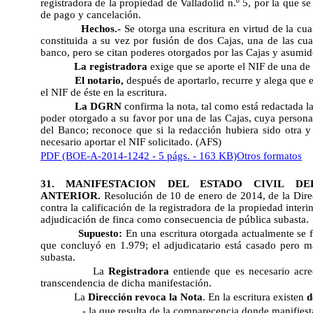
registradora de la propiedad de Valladolid n.º 5, por la que s
de pago y cancelación.
Hechos.-
Se otorga una escritura en virtud de la cu
constituida a su vez por fusión de dos Cajas, una de las cua
banco, pero se citan poderes otorgados por las Cajas y asumid
La registradora
exige que se aporte el NIF de una de l
El notario,
después de aportarlo, recurre y alega que 
el NIF de éste en la escritura.
La DGRN
confirma la nota, tal como está redactada l
poder otorgado a su favor por una de las Cajas, cuya personal
del Banco; reconoce que si la redacción hubiera sido otra 
necesario aportar el NIF solicitado. (AFS)
PDF (BOE-A-2014-1242 - 5 págs. - 163 KB)
Otros formatos
31. MANIFESTACION DEL ESTADO CIVIL D
ANTERIOR.
Resolución de 10 de enero de 2014, de la Direc
contra la calificación de la registradora de la propiedad inter
adjudicación de finca como consecuencia de pública subasta.
Supuesto:
En una escritura otorgada actualmente se 
que concluyó en 1.979; el adjudicatario está casado pero m
subasta.
La
Registradora
entiende que es necesario acred
transcendencia de dicha manifestación.
La
Dirección revoca la Nota
. En la escritura existen
d
- la que resulta de la comparecencia donde manifies