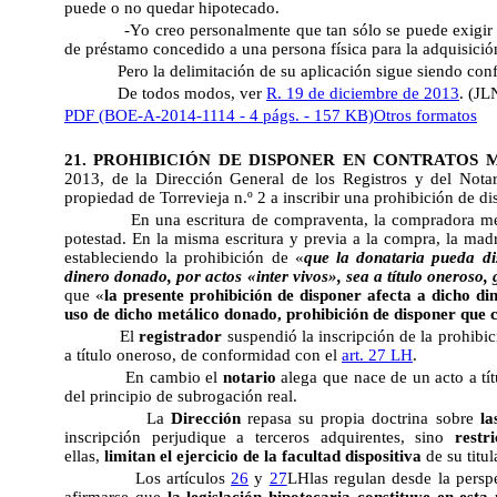
puede o no quedar hipotecado.
-Yo creo personalmente que tan sólo se puede exigir l
de préstamo concedido a una persona física para la adquisició
Pero la delimitación de su aplicación sigue siendo con
De todos modos, ver
R. 19 de diciembre de 2013
. (JL
PDF (BOE-A-2014-1114 - 4 págs. - 157 KB)
Otros formatos
21. PROHIBICIÓN DE DISPONER EN CONTRATOS 
2013, de la Dirección General de los Registros y del Notari
propiedad de Torrevieja n.º 2 a inscribir una prohibición de di
En una escritura de compraventa, la compradora men
potestad. En la misma escritura y previa a la compra, la mad
estableciendo la prohibición de «
que la donataria pueda di
dinero donado, por actos «inter vivos», sea a título oneroso, 
que «
la presente prohibición de disponer afecta a dicho di
uso de dicho metálico donado, prohibición de disponer que 
El
registrador
suspendió la inscripción de la prohibic
a título oneroso, de conformidad con el
art. 27 LH
.
En cambio el
notario
alega que nace de un acto a tít
del principio de subrogación real.
La
Dirección
repasa su propia doctrina sobre
la
inscripción perjudique a terceros adquirentes, sino
restri
ellas,
limitan el ejercicio de la facultad dispositiva
de su titu
Los artículos
26
y
27
LHlas regulan desde la perspe
afirmarse que
la legislación hipotecaria constituye en esta 