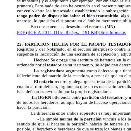
se transmite) y el adquirente (por ejemplo, conviniendo la sus
primero). Pero nada de esto ha ocurrido en el presente supuest
convenio entre los interesados estableciendo la subrogación 
tenga poder de disposición sobre el bien transmitido
, algo
oneroso, lo que sitúa el supuesto en el ámbito meramente oblig
En consecuencias, desestima el recurso. (MN)
PDF (BOE-A-2014-1115 - 8 págs. - 191 KB)
Otros formatos
22. PARTICIÓN HECHA POR EL PROPIO TESTADOR
Registros y del Notariado, en el recurso interpuesto contra l
suspende la inscripción de una escritura de aceptación y adjud
Hechos:
Se otorga una escritura de herencia en la q
ordenado por el testador en su testamento, se adjudican deter
La registradora
argumenta como defectos que tienen
fallecimiento del marido de la testadora, a pesar de que en el 
El notario
recurre y alega que se trata de la partici
cuanto al otro defecto, argumenta que no es necesario acredita
Este defecto es revocado por la propia registradora.
La DGRN
diferencia entre
partición del testador, y
de todos los herederos, aunque hayan de hacerse operaciones
hacer la partición.
La diferencia entre ambos supuestos es muy important
- La simple
norma de la partición
vincula a los h
sentido de que al hacerse la partición habrán de tenerse en 
posible, al heredero o herederos de que se trate los bienes a qu