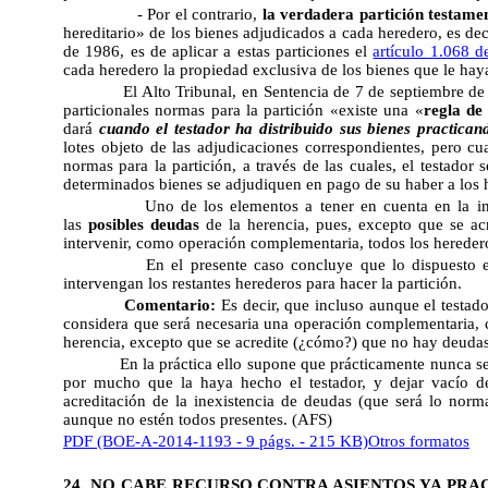
- Por el contrario,
la verdadera partición testame
hereditario» de los bienes adjudicados a cada heredero, es de
de 1986, es de aplicar a estas particiones el
artículo 1.068 d
cada heredero la propiedad exclusiva de los bienes que le hay
El Alto Tribunal, en Sentencia de 7 de septiembre de 
particionales normas para la partición «existe una «
regla de
dará
cuando el testador ha distribuido sus bienes practican
lotes objeto de las adjudicaciones correspondientes, pero c
normas para la partición, a través de las cuales, el testador
determinados bienes se adjudiquen en pago de su haber a los
Uno de los elementos a tener en cuenta en la ins
las
posibles deudas
de la herencia, pues, excepto que se a
intervenir, como operación complementaria, todos los hereder
En el presente caso concluye que lo dispuesto e
intervengan los restantes herederos para hacer la partición.
Comentario:
Es decir, que incluso aunque el testa
considera que será necesaria una operación complementaria, c
herencia, excepto que se acredite (¿cómo?) que no hay deudas
En la práctica ello supone que prácticamente nunca se
por mucho que la haya hecho el testador, y dejar vacío de
acreditación de la inexistencia de deudas (que será lo normal
aunque no estén todos presentes. (AFS)
PDF (BOE-A-2014-1193 - 9 págs. - 215 KB)
Otros formatos
24. NO CABE RECURSO CONTRA ASIENTOS YA PRA