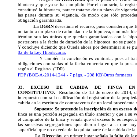
hipoteca y que ya se ha cumplido. Por el contrario, la regist
constituyó la hipoteca, parece tratarse de un plazo de vigenci
las partes durante su vigencia, de modo que sólo proceder
obligación garantizada.
La DGRN
desestima el recurso, pues considera que 
no tanto a un plazo de caducidad de la hipoteca, sino más bien
término son las únicas que quedan garantizadas con la hipot
posteriores a la fecha de duración de la hipoteca, no se pued
Y concluye diciendo que Queda ahora por determinar si se pued
82 de la Ley Hipotecaria.
Y también la conclusión es contraria, pues al tra
obligaciones contraídas ni la fecha concreta en que la presta
según el Registro. (JDR)
PDF (BOE-A-2014-1244 - 7 págs. - 208 KB)
Otros formatos
33. EXCESO DE CABIDA DE FINCA EN 
CONSTITUTIVO.
Resolución de 13 de enero de 2014, de
interpuesto contra la calificación del registrador de la propi
cabida en la escritura de compraventa de un local procedente d
Supuesto: Se pretende la inscripción de un exceso d
finca es una porción segregada en título anterior y que a su 
el comprador de la finca y señala que el exceso lo es respecto 
las sucesivas segregaciones que dieron lugar a la que hoy 
superficial que no excede de la quinta parte de la cabida de la 
La Dirección,
en primer lugar
señala la falta de le