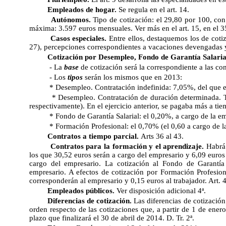
Empleados de hogar.
Se regula en el art. 14.
Autónomos.
Tipo de cotización: el 29,80 por 100, co
máxima: 3.597 euros mensuales. Ver más en el art. 15, en el 35 
Casos especiales.
Entre ellos, destaquemos los de cotiz
27), percepciones correspondientes a vacaciones devengadas y no
Cotización por Desempleo, Fondo de Garantía Salaria
- La
base
de cotización será la correspondiente a las co
- Los
tipos
serán los mismos que en 2013:
* Desempleo. Contratación indefinida: 7,05%, del que el
* Desempleo. Contratación de duración determinada. T
respectivamente). En el ejercicio anterior, se pagaba más a tie
* Fondo de Garantía Salarial: el 0,20%, a cargo de la e
* Formación Profesional: el 0,70% (el 0,60 a cargo de la
Contratos a tiempo parcial.
Arts 36 al 43.
Contratos para la formación y el aprendizaje.
Habrá
los que 30,52 euros serán a cargo del empresario y 6,09 euros 
cargo del empresario. La cotización al Fondo de Garantía
empresario. A efectos de cotización por Formación Profesio
corresponderán al empresario y 0,15 euros al trabajador. Art. 
Empleados públicos.
Ver disposición adicional 4ª.
Diferencias de cotización.
Las diferencias de cotización
orden respecto de las cotizaciones que, a partir de 1 de ener
plazo que finalizará el 30 de abril de 2014. D. Tr. 2ª.