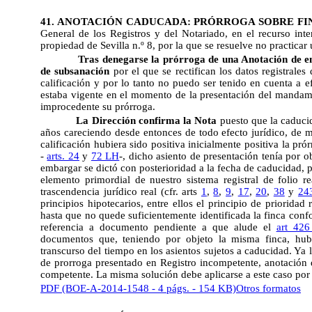
41. ANOTACIÓN CADUCADA: PRÓRROGA SOBRE FI
General de los Registros y del Notariado, en el recurso inter
propiedad de Sevilla n.º 8, por la que se resuelve no practica
Tras denegarse la prórroga de una Anotación de em
de subsanación
por el que se rectifican los datos registrales
calificación y por lo tanto no puedo ser tenido en cuenta a e
estaba vigente en el momento de la presentación del mandami
improcedente su prórroga.
La Dirección confirma la Nota
puesto que la caduci
años careciendo desde entonces de todo efecto jurídico, de m
calificación hubiera sido positiva inicialmente positiva la prór
-
arts. 24
y
72 LH
-, dicho asiento de presentación tenía por ob
embargar se dictó con posterioridad a la fecha de caducidad, po
elemento primordial de nuestro sistema registral de folio r
trascendencia jurídico real (cfr. arts
1
,
8
,
9
,
17
,
20
,
38
y
24
principios hipotecarios, entre ellos el principio de prioridad
hasta que no quede suficientemente identificada la finca conf
referencia a documento pendiente a que alude el
art 42
documentos que, teniendo por objeto la misma finca, hubie
transcurso del tiempo en los asientos sujetos a caducidad. Ya 
de prorroga presentado en Registro incompetente, anotación 
competente. La misma solución debe aplicarse a este caso por
PDF (BOE-A-2014-1548 - 4 págs. - 154 KB)
Otros formatos