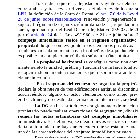
Tras indicar que en la legislación vigente se deben d
entre ambas, y tras revisar diversas definiciones de lo que
LPH
, la definición de la Carta de Roma, el
art 17.6 de la Ley 
26 de junio, sobre rehabilitación
, renovación y regeneración
sujeto al régimen de organización unitaria de la propiedad inmo
suelo, aprobado por el Real Decreto legislativo 2/2008, de 2
por el
artículo 24
de la Ley 49/1960, de 21 de julio, sobre
complejo inmobiliario reside en el régimen organizativ
propiedad
, lo que conlleva junto a los elementos privativos l
a quienes en cada momento sean los dueños de aquellos elemen
es posible un complejo inmobiliario sobre una finca única.
La
propiedad horizontal
se configura como una comu
manteniendo la unidad jurídica y funcional de la finca total s
recogen indebidamente situaciones que responden a ambos ti
elemento común.
En el
supuesto del recurso
, se organiza la propied
declara la obra nueva de tres edificaciones antiguas discontinu
adscribiéndose alguno de estos elementos como anejo priva
edificaciones y no destinada a zona común de acceso, se destin
La DG
en base a todo ese conglomerado de relacion
propietario puede realizar operaciones de segregación, divis
reúnen las notas estimatorias del complejo inmobiliari
administrativa. En definitiva, se crean nuevos espacios de su
de tal autonomía, que hay que entender que se está ante una 
una de las características del conjunto inmobiliario privado.
Pero todavía más, la DG profundiza en el tema de si