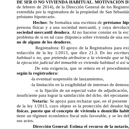
DE SER O NO VIVIENDA HABITUAL. MOTIVACIÓN D
de febrero de 2014), de la Dirección General de los Registros
extendida por la registradora de la propiedad de San Sebastiá
préstamo hipotecario.
Hechos
: Se formaliza una escritura de
préstamo hip
persona físicas y a una sociedad mercantil, y cuya devoluc
sociedad mercantil deudora
. Al no hacerse constar en la esc
problema de si en tal caso (hipoteca sobre vivienda de una soci
no de alguno de los deudores
.
Registradora: El apoyo de la Registradora para exi
redacción de la ley 1/2013, que dice 
21.3
. En las escritu
habitual o no, que pretenda atribuirse a la vivienda que se 
la ejecución judicial del inmueble es vivienda habitual si así s
De esta exigencia, que se reitera en el procedimien
según la registradora:
-la eventual suspensión de lanzamientos,
-la limitación en la exigibilidad de intereses de demora
-o la fijación de un especial valor de adjudicación,
insuficiente para lograr la satisfacción del dcho. del ejecutante
Notaria:
Se apoya para rechazar que, en el presente 
de la ley 1/2013, cuyo objeto es la protección del deudor hi
físicas
,
puesto que el concepto de vivienda o domicilio habitu
tiene un régimen económico fiscal más favorable, y se les de
sus actos.
Dirección General
:
Estima el recurso de la notario