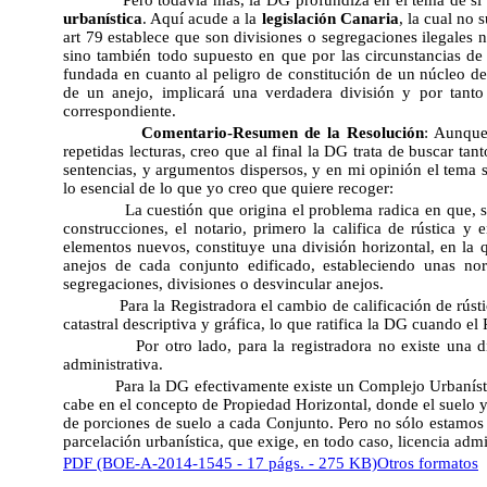
urbanística
. Aquí acude a la
legislación Canaria
, la cual no 
art 79 establece que son divisiones o segregaciones ilegales 
sino también todo supuesto en que por las circunstancias de 
fundada en cuanto al peligro de constitución de un núcleo de
de un anejo, implicará una verdadera división y por tanto 
correspondiente.
Comentario-Resumen de la Resolución
: Aunque
repetidas lecturas, creo que al final la DG trata de buscar tan
sentencias, y argumentos dispersos, y en mi opinión el tema
lo esencial de lo que yo creo que quiere recoger:
La cuestión que origina el problema radica en que, s
construcciones, el notario, primero la califica de rústica y
elementos nuevos, constituye una división horizontal, en la q
anejos de cada conjunto edificado, estableciendo unas n
segregaciones, divisiones o desvincular anejos.
Para la Registradora el cambio de calificación de rústi
catastral descriptiva y gráfica, lo que ratifica la DG cuando el 
Por otro lado, para la registradora no existe una 
administrativa.
Para la DG efectivamente existe un Complejo Urbaníst
cabe en el concepto de Propiedad Horizontal, donde el suelo y
de porciones de suelo a cada Conjunto. Pero no sólo estamos
parcelación urbanística, que exige, en todo caso, licencia admi
PDF (BOE-A-2014-1545 - 17 págs. - 275 KB)
Otros formatos