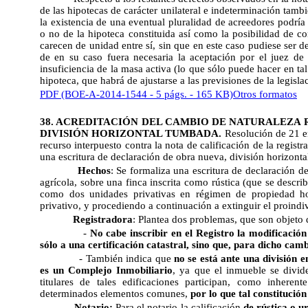
de las hipotecas de carácter unilateral e indeterminación tamb
la existencia de una eventual pluralidad de acreedores podría
o no de la hipoteca constituida así como la posibilidad de co
carecen de unidad entre sí, sin que en este caso pudiese ser d
de en su caso fuera necesaria la aceptación por el juez de l
insuficiencia de la masa activa (lo que sólo puede hacer en t
hipoteca, que habrá de ajustarse a las previsiones de la legisla
PDF (BOE-A-2014-1544 - 5 págs. - 165 KB)
Otros formatos
38. ACREDITACIÓN DEL CAMBIO DE NATURALEZA 
DIVISIÓN HORIZONTAL TUMBADA.
Resolución de 21 
recurso interpuesto contra la nota de calificación de la regis
una escritura de declaración de obra nueva, división horizont
Hechos
: Se formaliza una escritura de declaración d
agrícola, sobre una finca inscrita como rústica (que se descri
como dos unidades privativas en régimen de propiedad ho
privativo, y procediendo a continuación a extinguir el proindiv
Registradora
: Plantea dos problemas, que son objeto 
-
No cabe inscribir en el Registro la modificación
sólo a una certificación catastral, sino que, para dicho cam
- También indica que
no se está ante una división 
es un Complejo Inmobiliario
, ya que el inmueble se divid
titulares de tales edificaciones participan, como inhere
determinados elementos comunes,
por lo que tal constitució
Notario:
Para el notario la calificación
de rústica o u