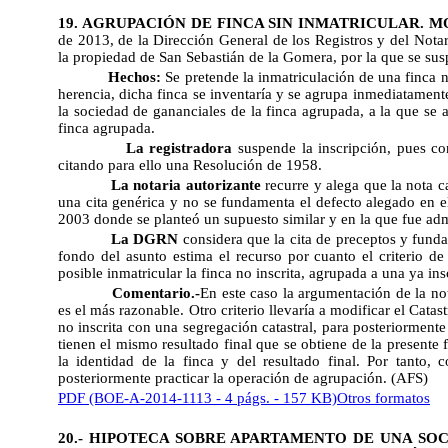
19. AGRUPACIÓN DE FINCA SIN INMATRICULAR. M
de 2013, de la Dirección General de los Registros y del Notari
la propiedad de San Sebastián de la Gomera, por la que se susp
Hechos:
Se pretende la inmatriculación de una finca no
herencia, dicha finca se inventaría y se agrupa inmediatamente 
la sociedad de gananciales de la finca agrupada, a la que se 
finca agrupada.
La registradora
suspende la inscripción, pues co
citando para ello una Resolución de 1958.
La notaria autorizante
recurre y alega que la nota c
una cita genérica y no se fundamenta el defecto alegado en el
2003 donde se planteó un supuesto similar y en la que fue adm
La DGRN
considera que la cita de preceptos y funda
fondo del asunto estima el recurso por cuanto el criterio 
posible inmatricular la finca no inscrita, agrupada a una ya insc
Comentario.-
En este caso la argumentación de la no
es el más razonable. Otro criterio llevaría a modificar el Catas
no inscrita con una segregación catastral, para posteriorment
tienen el mismo resultado final que se obtiene de la presente
la identidad de la finca y del resultado final. Por tanto, 
posteriormente practicar la operación de agrupación. (AFS)
PDF (BOE-A-2014-1113 - 4 págs. - 157 KB)
Otros formatos
20.- HIPOTECA SOBRE APARTAMENTO DE UNA SO