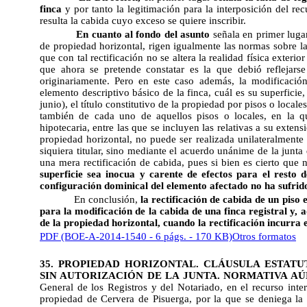
finca
y por tanto la legitimación para la interposición del r
resulta la cabida cuyo exceso se quiere inscribir.
En cuanto al fondo del asunto
señala en primer luga
de propiedad horizontal, rigen igualmente las normas sobre l
que con tal rectificación no se altera la realidad física exterio
que ahora se pretende constatar es la que debió reflejarse
originariamente. Pero en este caso además, la modificación 
elemento descriptivo básico de la finca, cuál es su superficie
junio), el título constitutivo de la propiedad por pisos o loca
también de cada uno de aquellos pisos o locales, en la qu
hipotecaria, entre las que se incluyen las relativas a su extens
propiedad horizontal, no puede ser realizada unilateralmente 
siquiera titular, sino mediante el acuerdo unánime de la junta 
una mera rectificación de cabida, pues si bien es cierto que n
superficie sea inocua y carente de efectos para el resto 
configuración dominical del elemento afectado no ha sufrid
En conclusión,
la rectificación de cabida de un piso 
para la modificación de la cabida de una finca registral y, 
de la propiedad horizontal, cuando la rectificación incurra 
PDF (BOE-A-2014-1540 - 6 págs. - 170 KB)
Otros formatos
35. PROPIEDAD HORIZONTAL. CLÁUSULA ESTATU
SIN AUTORIZACIÓN DE LA JUNTA. NORMATIVA AÚ
General de los Registros y del Notariado, en el recurso inter
propiedad de Cervera de Pisuerga, por la que se deniega la 