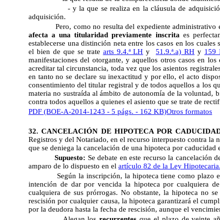
- y la que se realiza en la cláusula de adquisició
adquisición.
Pero, como no resulta del expediente administrativo 
afecta a una titularidad previamente inscrita
es perfectam
establecerse una distinción neta entre los casos en los cuales 
el bien de que se trate 
arts 9.4.ª LH
y
51.9.ª.a) RH
y
159
manifestaciones del otorgante, y aquellos otros casos en los q
acreditar tal circunstancia, toda vez que los asientos registral
en tanto no se declare su inexactitud y por ello, el acto disposi
consentimiento del titular registral y de todos aquellos a los 
materia no sustraída al ámbito de autonomía de la voluntad, b
contra todos aquellos a quienes el asiento que se trate de recti
PDF (BOE-A-2014-1243 - 5 págs. - 162 KB)
Otros formatos
32. CANCELACIÓN DE HIPOTECA POR CADUCIDAD
Registros y del Notariado, en el recurso interpuesto contra la n
que se deniega la cancelación de una hipoteca por caducidad e
Supuesto:
Se debate en este recurso la cancelación de
amparo de lo dispuesto en el
artículo 82 de la Ley Hipotecaria
Según la inscripción, la hipoteca tiene como plazo el
intención de dar por vencida la hipoteca por cualquiera de
cualquiera de sus prórrogas. No obstante, la hipoteca no se
rescisión por cualquier causa, la hipoteca garantizará el cum
por la deudora hasta la fecha de rescisión, aunque el vencimie
Alegan los
recurrentes
que el plazo de veinte a