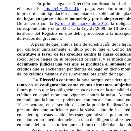
En primer lugar la Dirección confirmando el crite
efectos de los
arts 254 y 255 LH
, el pago, exención o no suj
impreso de autoliquidación acompañado de solicitud de apla
del lugar en que se sitúa el inmueble y por ende procedent
De acuerdo con la
R. de 3 de marzo de 2012
, la obligac
correspondiente y el art.33.2 de la Ley 22/2009, de 18 de dic
territorio del Registro en que debe procederse a la inscrip
derivados del gravamen.
A pesar de que, ante la falta de acreditación de la liqu
por calificar unitariamente el título por lo que el Centro D
constituye a favor de los créditos contra la masa concurs
socio, sobre bienes de su propiedad privativa; y se indica qu
documento judicial una vez que se produzca el supuesto ev
créditos que se encuentren pendientes de pago en dicho momento
de los créditos mismos y de su eventual prelación de pago.
La
Dirección
confirma la nota porque considera que
tanto en su configuración como en sus elementos subjetivo
futura puesto que las obligaciones ya existen en la actualidad
créditos en aquel momento vigentes contra la masa. Además
entiende que la hipoteca podría tener su encaje conceptual en 
10 de octubre, en el sentido de que la posible finalización
presumiblemente suficiente para la satisfacción de los cré
considere que estas cantidades estén garantizadas por un terc
constitutivo no puede deducirse, a falta de diligencia al respe
entiende del proceso, único que de futuro decidirá dada la uni
Respecto a los restantes defectos observados en la nota