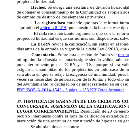
propiedad horizontal.
Hechos:
Se otorga una escritura de división horizontal
de obtener el consentimiento de la Comunidad de Propietarios 
de cambio de destino de los elementos privativos.
La registradora
entiende que tras la reforma intro
suprimido el
artículo 8 LPH
que constituía la base de este tipo
El notario
autorizante argumenta que con la reform
propiedad horizontal es que sus normas son dispositivas, salv
La DGRN
revoca la calificación, sin entrar en el fo
días antes de la entrada en vigor de la citada Ley 8/2013, que 
Comentario.-
Sobre esta cuestión de fondo ver
resum
mi opinión la cláusula estatutaria sigue siendo válida, ademá
por anteriormente por la DGRN y el TS,
porque si era vál
exigían la unanimidad de los propietarios en todo caso de m
será ahora en que se relaja la exigencia de unanimidad, pues l
veces sin necesidad de autorización de la Junta; y todo ello 
del Ayuntamiento (o declaración de innecesariedad en su caso
PDF (BOE-A-2014-1542 - 3 págs. - 153 KB)
Otros formatos
37. HIPOTECA EN GARANTÍA DE LOS CREDITOS CO
CONCURSADA. SUSPENSIÓN DE LA CALIFICACIÓN 
LUGAR CORRESPONDIENTE.
Resolución de 20 de enero 
recurso interpuesto contra la nota de calificación extendida p
inscripción de una escritura de constitución de hipoteca en gar
Se abordan dos cuestiones: