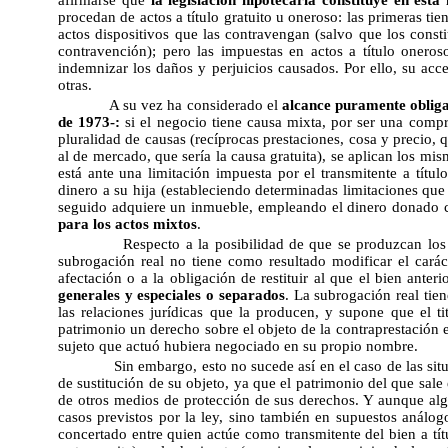
procedan de actos a título gratuito u oneroso: las primeras ti
actos dispositivos que las contravengan (salvo que los consti
contravención); pero las impuestas en actos a título oneros
indemnizar los daños y perjuicios causados. Por ello, su acce
otras.
A su vez ha considerado el
alcance puramente obligac
de 1973-:
si el negocio tiene causa mixta, por ser una comp
pluralidad de causas (recíprocas prestaciones, cosa y precio, qu
al de mercado, que sería la causa gratuita), se aplican los mis
está ante una limitación impuesta por el transmitente a títu
dinero a su hija (estableciendo determinadas limitaciones que
seguido adquiere un inmueble, empleando el dinero donado c
para los actos mixtos
.
Respecto a la posibilidad de que se produzcan los 
subrogación real no tiene como resultado modificar el carác
afectación o a la obligación de restituir al que el bien anteri
generales y especiales o separados
. La subrogación real tie
las relaciones jurídicas que la producen, y supone que el t
patrimonio un derecho sobre el objeto de la contraprestació
sujeto que actuó hubiera negociado en su propio nombre.
Sin embargo, esto no sucede así en el caso de las sit
de sustitución de su objeto, ya que el patrimonio del que sale
de otros medios de protección de sus derechos. Y aunque algú
casos previstos por la ley, sino también en supuestos análogo
concertado entre quien actúe como transmitente del bien a tít