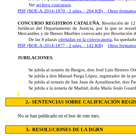
Ver
archivo concursos
.
PDF (BOE-A-2014-1870 - 2 págs. - 204 KB)
Otros formatos
CONCURSO REGISTROS CATALUÑA.
Resolución de 12
Jurídicas del Departamento de Justicia, por la que se resue
Mercantiles y de Bienes Muebles convocado por Resolución 
De las 8 plazas
ofertadas en la convocatoria
, ha quedado 
PDF (BOE-A-2014-1877 - 2 págs. - 142 KB)
Otros formatos
JUBILACIONES.
Se jubila al notario de Burgos, don José Luis Herrero Or
Se jubila a don Manuel Parga López, registrador de la p
Se jubila al notario de San Juan de Aznalfarache, don P
Se jubila a la notaria de Madrid, doña María Jesús Guar
2.- SENTENCIAS SOBRE CALIFICACIÓN REG
No se han publicado en el boe de este mes.
3.- RESOLUCIONES DE LA DGRN