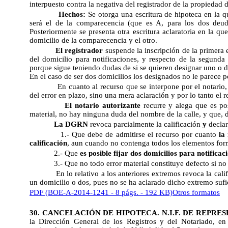
interpuesto contra la negativa del registrador de la propiedad d
Hechos:
Se otorga una escritura de hipoteca en la q
será el de la comparecencia (que es A, para los dos deud
Posteriormente se presenta otra escritura aclaratoria en la que
domicilio de la comparecencia y el otro.
El registrador
suspende la inscripción de la primera 
del domicilio para notificaciones, y respecto de la segunda
porque sigue teniendo dudas de si se quieren designar uno o d
En el caso de ser dos domicilios los designados no le parece po
En cuanto al recurso que se interpone por el notari
del error en plazo, sino una mera aclaración y por lo tanto el 
El notario autorizante
recurre y alega que es pos
material, no hay ninguna duda del nombre de la calle, y que, d
La DGRN
revoca parcialmente la calificación
y
declar
1.- Que debe de admitirse el recurso por cuanto
la
calificación
, aun cuando no contenga todos los elementos for
2.- Que
es posible fijar dos domicilios para notificac
3.- Que no todo error material constituye defecto si no
En lo relativo a los anteriores extremos revoca la cali
un domicilio o dos, pues no se ha aclarado dicho extremo suf
PDF (BOE-A-2014-1241 - 8 págs. - 192 KB)
Otros formatos
30. CANCELACIÓN DE HIPOTECA. N.I.F. DE REPR
la Dirección General de los Registros y del Notariado, en 