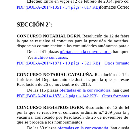
Efectos:
Entró en vigor el 2 de febrero de 2014, pero c
formatos Corre
PDF (BOE-A-2014-1051 - 34 págs. - 817 KB)
SECCIÓN 2ª:
CONCURSO NOTARIAL DGRN.
Resolución de 12 de febre
la que se resuelve el concurso para la provisión de notar
dispone su comunicación a las comunidades autónomas para q
De las 241 plazas
ofertadas en la convocatoria
, han qued
Ver
archivo concursos
.
PDF (BOE-A-2014-1871 - 10 págs. - 521 KB)
Otros format
CONCURSO NOTARIAL CATALUÑA.
Resolución de 12 
Jurídicas del Departamento de Justicia, por la que se resu
Resolución de 26 de noviembre de 2013.
De las 115 plazas
ofertadas en la convocatoria
, han qued
PDF (BOE-A-2014-1878 - 2 págs. - 142 KB)
Otros formatos
CONCURSO REGISTROS DGRN.
Resolución de 12 de feb
por la que se resuelve el concurso ordinario n.º 289 para la
vacantes, convocado por Resolución de 26 de noviembre de
que se proceda a los nombramientos.
De las 39 plazas
ofertadas en la convocatoria
, han queda