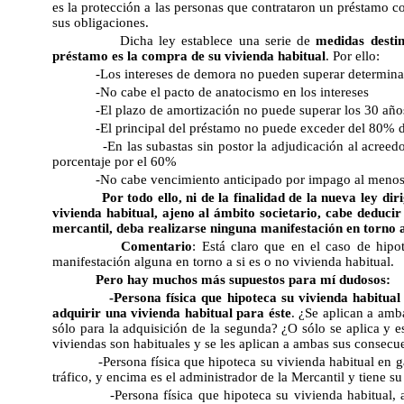
es la protección a las personas que contrataron un préstamo co
sus obligaciones.
Dicha ley establece una serie de
medidas destin
préstamo es la compra de su vivienda habitual
. Por ello:
-Los intereses de demora no pueden superar determina
-No cabe el pacto de anatocismo en los intereses
-El plazo de amortización no puede superar los 30 año
-El principal del préstamo no puede exceder del 80% d
-En las subastas sin postor la adjudicación al acreed
porcentaje por el 60%
-No cabe vencimiento anticipado por impago al meno
Por todo ello, ni de la finalidad de la nueva ley di
vivienda habitual, ajeno al ámbito societario, cabe deduci
mercantil, deba realizarse ninguna manifestación en torno a
Comentario
: Está claro que en el caso de hipo
manifestación alguna en torno a si es o no vivienda habitual.
Pero hay muchos más supuestos para mí dudosos:
-Persona física que hipoteca su vivienda habitua
adquirir una vivienda habitual para éste
. ¿Se aplican a amb
sólo para la adquisición de la segunda? ¿O sólo se aplica y 
viviendas son habituales y se les aplican a ambas sus consecue
-Persona física que hipoteca su vivienda habitual en 
tráfico, y encima es el administrador de la Mercantil y tiene su
-Persona física que hipoteca su vivienda habitual, 