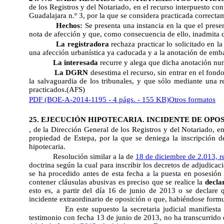
de los Registros y del Notariado, en el recurso interpuesto con
Guadalajara n.º 3, por la que se considera practicada correct
Hechos:
Se presenta una instancia en la que el prese
nota de afección y que, como consecuencia de ello, inadmita 
La registradora
rechaza practicar lo solicitado en la
una afección urbanística ya caducada y a la anotación de embar
La interesada
recurre y alega que dicha anotación nu
La DGRN
desestima el recurso, sin entrar en el fon
la salvaguardia de los tribunales, y que sólo mediante una r
practicados.(AFS)
PDF (BOE-A-2014-1195 - 4 págs. - 155 KB)
Otros formatos
25.
EJECUCIÓN HIPOTECARIA. INCIDENTE DE OPOSICI
, de la Dirección General de los Registros y del Notariado, en 
propiedad de Estepa, por la que se deniega la inscripción 
hipotecaria.
Resolución similar a la de
18 de diciembre de 2.013, 
doctrina según la cual para inscribir los decretos de adjudic
se ha procedido antes de esta fecha a la puesta en posesión d
contener cláusulas abusivas es preciso que se realice la
decla
esto es, a partir del día 16 de junio de 2013 o se declare
incidente extraordinario de oposición o que, habiéndose formul
En este supuesto la secretaria judicial manifiest
testimonio con fecha 13 de junio de 2013, no ha transcurrido 