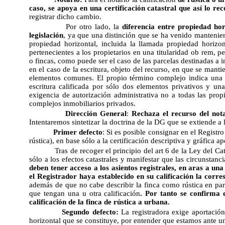
caso, se apoya en una certificación catastral que así lo re
registrar dicho cambio.
Por otro lado, la
diferencia entre propiedad ho
legislación
, ya que una distinción que se ha venido mantenien
propiedad horizontal, incluida la llamada propiedad horizo
pertenecientes a los propietarios en una titularidad ob rem,
o fincas, como puede ser el caso de las parcelas destinadas a 
en el caso de la escritura, objeto del recurso, en que se manti
elementos comunes. El propio término complejo indica una 
escritura calificada por sólo dos elementos privativos y un
exigencia de autorización administrativa no a todas las propi
complejos inmobiliarios privados.
Dirección General
:
Rechaza el recurso del not
Intentaremos sintetizar la doctrina de la DG que se extiende a
Primer defecto
: Si es posible consignar en el Registro
rústica), en base sólo a la certificación descriptiva y gráfica ap
Tras de recoger el principio del art 6 de la Ley del Ca
sólo a los efectos catastrales y manifestar que las circunstan
deben tener acceso a los asientos registrales, en aras a u
el Registrador haya establecido en su calificación la corres
además de que no cabe describir la finca como rústica en par
que tengan una u otra calificación
. Por tanto se confirma 
calificación de la finca de rústica a urbana.
Segundo defecto:
La registradora exige aportación
horizontal que se constituye, por entender que estamos ante u