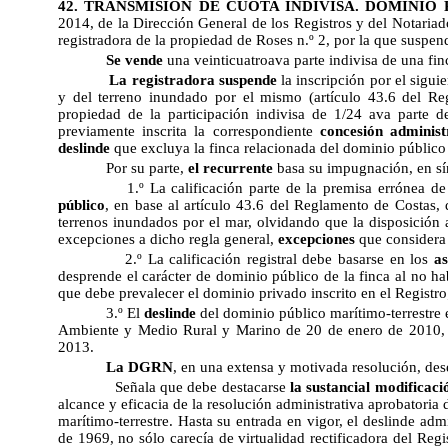
42. TRANSMISIÓN DE CUOTA INDIVISA. DOMINIO
2014
, de la Dirección General de los Registros y del Notariado
registradora de la propiedad de Roses n.º 2, por la que suspen
Se vende
una veinticuatroava parte indivisa de una fi
La registradora suspende
la inscripción por el sigui
y del terreno inundado por el mismo (artículo 43.6 del Re
propiedad de la participación indivisa de 1/24 ava parte d
previamente inscrita la correspondiente
concesión administ
deslinde
que excluya la finca relacionada del dominio público 
Por su parte,
el recurrente
basa su impugnación, en sín
1.º La calificación parte de la premisa errónea de
público
, en base al artículo 43.6 del Reglamento de Costas, 
terrenos inundados por el mar, olvidando que la disposición 
excepciones a dicho regla general,
excepciones
que considera 
2.º La calificación registral debe basarse en los
as
desprende el carácter de dominio público de la finca al no ha
que debe prevalecer el dominio privado inscrito en el Registro
3.º El
deslinde
del dominio público marítimo-terrestre
Ambiente y Medio Rural y Marino de 20 de enero de 2010,
2013.
La DGRN
, en una extensa y motivada resolución, des
Señala que debe destacarse
la sustancial modificaci
alcance y eficacia de la resolución administrativa aprobatoria 
marítimo-terrestre. Hasta su entrada en vigor, el deslinde ad
de 1969, no sólo carecía de virtualidad rectificadora del Reg