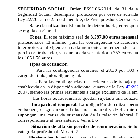
SEGURIDAD SOCIAL.
Orden ESS/106/2014
, de 31 de e
Seguridad Social, desempleo, protección por cese de activida
Ley 22/2013, de 23 de diciembre, de Presupuestos Generales d
Base de cotización.
El modo de determinarla, correspon
se regula en el art. 1.
Topes.
El tope máximo será de
3.597,00 euros mensual
profesionales. El mínimo, para las contingencias de accident
interprofesional vigente en cada momento, incrementado por 
perciba el trabajador, sin que pueda ser inferior a 753 euros 
los 1051,50 euros.
Tipos de cotización.
- Para las contingencias comunes, el 28,30 por 100, 
cargo del trabajador. Sigue igual.
- Para las contingencias de accidentes de trabajo y 
establecida en la disposición adicional cuarta de la Ley
42/20
2007, siendo las primas resultantes a cargo exclusivo de la em
- Las horas extraordinarias quedan sujetas a una cotizaci
Incapacidad temporal.
La obligación de cotizar perma
embarazo, riesgo durante la lactancia natural y de disfrute
supongan una causa de suspensión de la relación laboral. L
correspondiente al mes anterior. Ver art. 6
Situación de alta sin percibo de remuneración.
Se to
categoría profesional. Ver art. 7
Pluriempleo.
El art. 9 desarrolla las especialidades en es