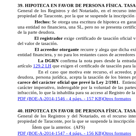
39. HIPOTECA EN FAVOR DE PERSONA FÍSICA. TASAC
General de los Registros y del Notariado, en el recurso inter
propiedad de Taraconte, por la que se suspende la inscripción
Hechos:
Se otorga una escritura de hipoteca en gara
una entidad no financiera, una SL, pero no se presenta certifi
de la parte deudora.
El registrador
exige certificado de tasación oficial
del valor de tasación.
El acreedor otorgante
recurre y alega que dicha ex
entidad financiera, y no para los restantes casos de acreedore
La DGRN
confirma la nota pues desde la entrada
artículo
129.2 LH
que exigen el certificado de tasación para la
En el caso que motiva este recurso, el acreedor, 
deudora, persona jurídica, acepta la tasación de los bienes p
carece del carácter oficial que prevé la Ley 2/1981
. Entiend
carácter imperativo, inderogable por la voluntad de las partes
infracción, lo que la inhabilita para su acceso al Registro de l
PDF (BOE-A-2014-1546 - 4 págs. - 157 KB)
Otros formatos
40.
HIPOTECA EN FAVOR DE PERSONA FÍSICA. TASA
General de los Registros y del Notariado, en el recurso inter
propiedad de Taraconte, por la que se suspende la inscripción
Ídem que la anterior.
(AFS)
PDF (BOE-A-2014-1547 - 4 págs. - 156 KB)
Otros formatos