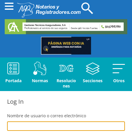
Portada
Normas
Resolucio
Secciones
Otros
nes
Log In
Nombre de usuario o correo electrónico