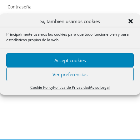
Contraseña
Sí, también usamos cookies
Principalmente usamos las cookies para que todo funcione bien y para
estadísticas propias de la web.
Recuérdame
Accept cookies
Acceder
Ver preferencias
Registro
Cookie Policy
Política de Privacidad
Aviso Legal
¿Has olvidado tu contraseña?