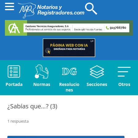
Portada
Normas
Resolucio
Secciones
Otros
nes
¿Sabías que…? (3)
1 respuesta