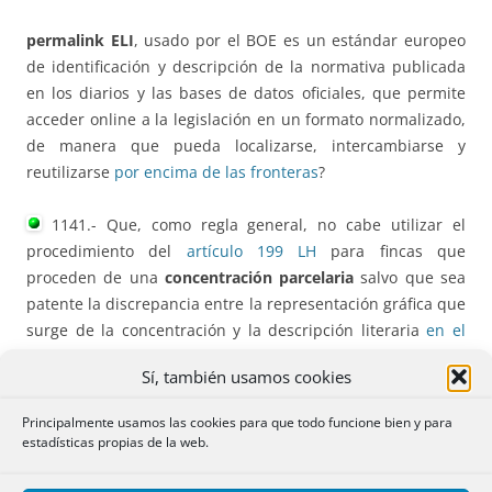
permalink ELI
, usado por el BOE es un estándar europeo
de identificación y descripción de la normativa publicada
en los diarios y las bases de datos oficiales, que permite
acceder online a la legislación en un formato normalizado,
de manera que pueda localizarse, intercambiarse y
reutilizarse
por encima de las fronteras
?
1141.- Que, como regla general, no cabe utilizar el
procedimiento del
artículo 199 LH
para fincas que
proceden de una
concentración parcelaria
salvo que sea
patente la discrepancia entre la representación gráfica que
surge de la concentración y la descripción literaria
en el
registro de la finca de reemplazo
?
Sí, también usamos cookies
1140.- Que la atribución del derecho de voto a unas
Principalmente usamos las cookies para que todo funcione bien y para
participaciones gananciales hecha por su titular al otro
estadísticas propias de la web.
cónyuge, no convierte a la
sociedad en unipersonal
, por lo
que el cónyuge ejerciente de todo el derecho de voto
no