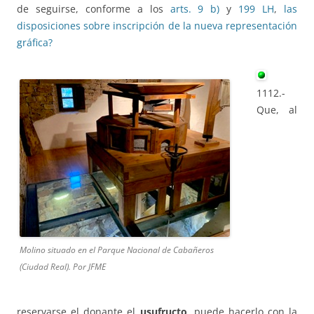
de seguirse, conforme a los
arts. 9 b)
y
199 LH
,
las
disposiciones sobre inscripción de la nueva representación
gráfica?
1112.-
Que, al
Molino situado en el Parque Nacional de Cabañeros
(Ciudad Real). Por JFME
reservarse el donante el
usufructo
, puede hacerlo con la