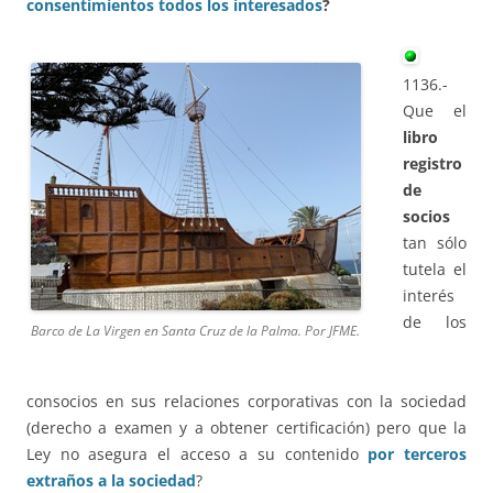
consentimientos todos los interesados
?
1136.-
Que el
libro
registro
de
socios
tan sólo
tutela el
interés
de los
Barco de La Virgen en Santa Cruz de la Palma. Por JFME.
consocios en sus relaciones corporativas con la sociedad
(derecho a examen y a obtener certificación) pero que la
Ley no asegura el acceso a su contenido
por terceros
extraños a la sociedad
?