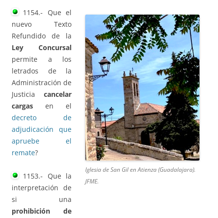
1154.- Que el
nuevo Texto
Refundido de la
Ley Concursal
permite a los
letrados de la
Administración de
Justicia
cancelar
cargas
en el
decreto de
adjudicación que
apruebe el
remate
?
Iglesia de San Gil en Atienza (Guadalajara).
1153.- Que la
JFME.
interpretación de
si una
prohibición de