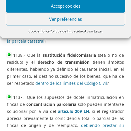
Accept cookies
tiene la condición de socio único
?
Ver preferencias
1139.- Que la certificación catastral es documento hábil
para acreditar un
cambio de naturaleza entre rústica y
Cookie Policy
Política de Privacidad
Aviso Legal
urbana
si existe correspondencia entre la finca registral y
la parcela catastral
?
1138.- Que la
sustitución fideicomisaria
(sea o no de
residuo) y el
derecho de transmisión
tienen ámbitos
diferentes, habiendo ya definido el causante inicial, en el
primer caso, el destino sucesivo de los bienes, que ha de
ser respetado
dentro de los límites del Código Civil
?
1137.- Que los supuestos de doble inmatriculación en
fincas de
concentración parcelaria
sólo pueden intentarse
solucionar por la vía del
artículo 209 LH
, si el registrador
aprecia previamente la coincidencia total o parcial de las
fincas de origen y de reemplazo,
debiendo prestar su