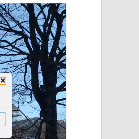
DE INICIO
PREMIO NYR
VORITOS
CONVENCIONES ANUALES
A IRPF
NUEVA ETAPA
AS
POLÍTICA DE PRIVACIDAD
IJUELAS
AVISO LEGAL
POTECA
REPORTAR INCIDENCIA
PERES
LOGOTIPO
CES
ENTREVISTAS
SONRISA
ENVÍA CORREO
CANALES DE VÍDEO