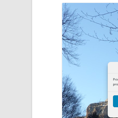
ENRIQUECIDAS
TITULARES 
NO DESESPERES
CAT
A MANO
SUCESIONES 
FUTURAS NORMAS
GEORREFE
ALQUILE
TRI
LH Y C
¿SABIA
FRANCI
BÚSQUED
Pri
pro