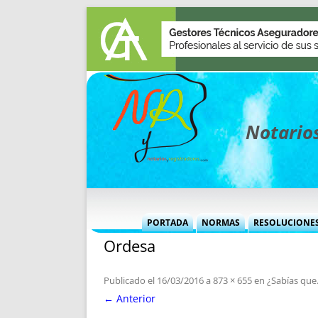
Notarios
PORTADA
NORMAS
RESOLUCIONE
Ordesa
MÁS USADAS (CUADRO)
INFORMES 
INFORMES MENSUALES
VOCES P
Publicado el
16/03/2016
a
873 × 655
en
¿Sabías que
MÁS DESTACADAS
VOCES M
← Anterior
TITULARES DESDE 2002
TITULARES