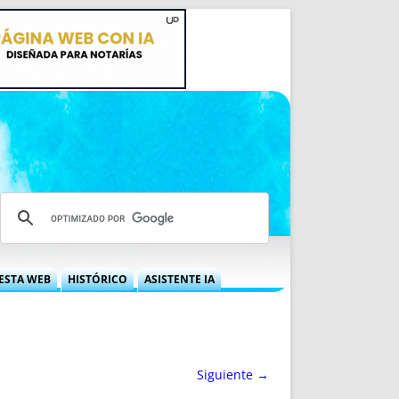
ESTA WEB
HISTÓRICO
ASISTENTE IA
A DGRN
QUÉ OFRECEMOS
 NIF
IDEARIO WEB
 LABORAL
QUIÉNES SOMOS
Siguiente →
ÁBILES
HISTORIA