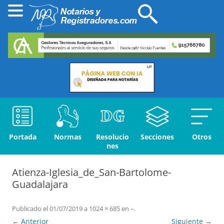
Portada
Normas
Resolucio
Secciones
Otros
nes
Atienza-Iglesia_de_San-Bartolome-
Guadalajara
Publicado el
01/07/2019
a
1024 × 685
en
–
.
← Anterior
Siguiente →