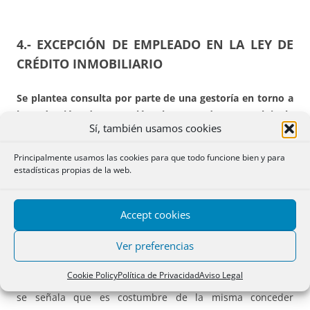
4.- EXCEPCIÓN DE EMPLEADO EN LA LEY DE
CRÉDITO INMOBILIARIO
Se plantea consulta por parte de una gestoría en torno a
la redacción de una cláusula en orden a excluir la
Sí, también usamos cookies
aplicación de la Ley de Crédito Inmobiliario por tratarse
de empleado del prestamista.
Principalmente usamos las cookies para que todo funcione bien y para
estadísticas propias de la web.
Se trata de la cláusula que motivó recientemente el envío
de la respuesta a la consulta, en la cual se manifestó la
procedencia de que se identifique el convenio colectivo.
Accept cookies
Ver preferencias
Como precisión o aclaración a la misma, resulta de interés
señalar que parece ser que se quieren incorporar a los
Cookie Policy
Política de Privacidad
Aviso Legal
préstamos de Laboral Kutxa. En relación con esta entidad,
se señala que es costumbre de la misma conceder