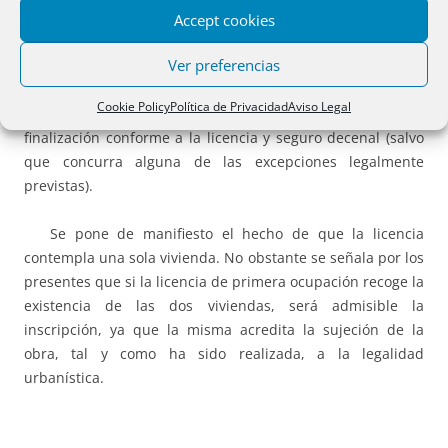
Accept cookies
Esta obra, en la cual se constituye una vivienda más y se
Ver preferencias
amplía la edificación, es una obra nueva que debe reunir
la totalidad de los requisitos: seguro decenal, certificado
Cookie Policy
Política de Privacidad
Aviso Legal
de eficiencia energética, declaración de técnico sobre la
finalización conforme a la licencia y seguro decenal (salvo
que concurra alguna de las excepciones legalmente
previstas).
Se pone de manifiesto el hecho de que la licencia
contempla una sola vivienda. No obstante se señala por los
presentes que si la licencia de primera ocupación recoge la
existencia de las dos viviendas, será admisible la
inscripción, ya que la misma acredita la sujeción de la
obra, tal y como ha sido realizada, a la legalidad
urbanística.