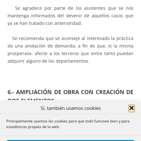
Se agradece por parte de los asistentes que se nos
mantenga informados del devenir de aquellos casos que
ya se han tratado con anterioridad.
Se recomienda que se aconseje al interesado la práctica
de una anotación de demanda, a fin de que, si la misma
prosperase, afecte a los terceros que entre tanto puedan
adquirir alguno de los departamentos.
6.-
AMPLIACIÓN DE OBRA CON CREACIÓN DE
DOS ELEMENTOS
Sí, también usamos cookies
Se presenta una modificación de obra, en virtud de la cual
Principalmente usamos las cookies para que todo funcione bien y para
se procede a crear dos elementos dentro de la edificación,
estadísticas propias de la web.
cuando antes sólo había una. Además, existe una
ampliación la obra que consta inscrita.